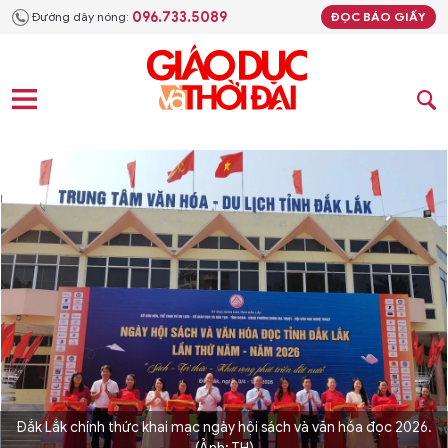
096.733.5089
Đường dây nóng:
ĐỌC BÁO GIẤY
Đắk Lắk chính thức khai mạc ngày hội sách và văn hóa đọc 2026.