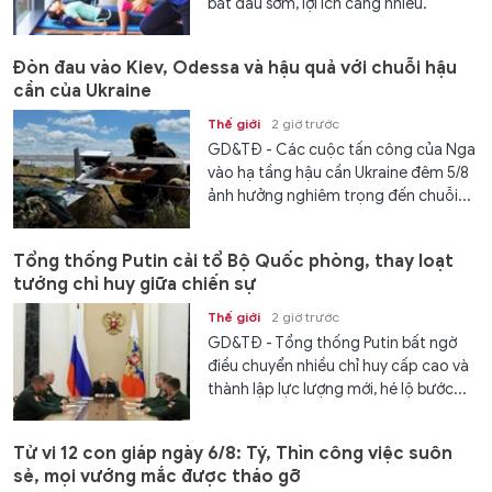
bắt đầu sớm, lợi ích càng nhiều.
Đòn đau vào Kiev, Odessa và hậu quả với chuỗi hậu
cần của Ukraine
Thế giới
2 giờ trước
GD&TĐ - Các cuộc tấn công của Nga
vào hạ tầng hậu cần Ukraine đêm 5/8
ảnh hưởng nghiêm trọng đến chuỗi...
Tổng thống Putin cải tổ Bộ Quốc phòng, thay loạt
tướng chỉ huy giữa chiến sự
Thế giới
2 giờ trước
GD&TĐ - Tổng thống Putin bất ngờ
điều chuyển nhiều chỉ huy cấp cao và
thành lập lực lượng mới, hé lộ bước...
Tử vi 12 con giáp ngày 6/8: Tý, Thìn công việc suôn
sẻ, mọi vướng mắc được tháo gỡ