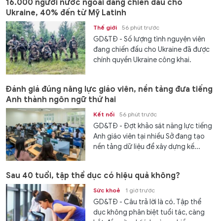
16.000 người nước ngoài đang chiến đấu cho
Ukraine, 40% đến từ Mỹ Latinh
Thế giới
56 phút trước
GD&TĐ - Số lượng tình nguyện viên
đang chiến đấu cho Ukraine đã được
chính quyền Ukraine công khai.
Đánh giá đúng năng lực giáo viên, nền tảng đưa tiếng
Anh thành ngôn ngữ thứ hai
Kết nối
56 phút trước
GD&TĐ - Đợt khảo sát năng lực tiếng
Anh giáo viên tại nhiều Sở đang tạo
nền tảng dữ liệu để xây dựng kế...
Sau 40 tuổi, tập thể dục có hiệu quả không?
Sức khoẻ
1 giờ trước
GD&TĐ - Câu trả lời là có. Tập thể
dục không phân biệt tuổi tác, càng