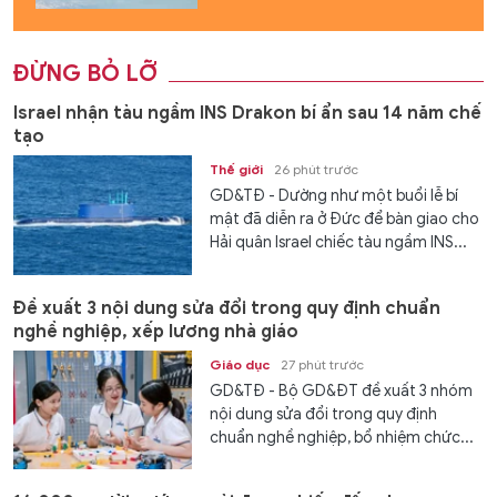
ĐỪNG BỎ LỠ
Israel nhận tàu ngầm INS Drakon bí ẩn sau 14 năm chế
tạo
Thế giới
26 phút trước
GD&TĐ - Dường như một buổi lễ bí
mật đã diễn ra ở Đức để bàn giao cho
Hải quân Israel chiếc tàu ngầm INS...
Đề xuất 3 nội dung sửa đổi trong quy định chuẩn
nghề nghiệp, xếp lương nhà giáo
Giáo dục
27 phút trước
GD&TĐ - Bộ GD&ĐT đề xuất 3 nhóm
nội dung sửa đổi trong quy định
chuẩn nghề nghiệp, bổ nhiệm chức...