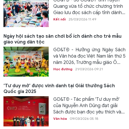
GD&TĐ - Sở GD&ĐT tỉnh Tuyên
Quang vừa tổ chức chương trình
Giao lưu đọc sách cấp tỉnh dành...
Kết nối
25/03/2026 11:49
Ngày hội sách tạo sân chơi bổ ích dành cho trẻ mẫu
giáo vùng dân tộc
GD&TĐ - Hưởng ứng Ngày Sách
và Văn hóa đọc Việt Nam lần thứ 5
năm 2026, Trường mẫu giáo Ô...
Học đường
21/03/2026 09:21
‘Tư duy mở’ được vinh danh tại Giải thưởng Sách
Quốc gia 2025
GD&TĐ - Tác phẩm 'Tư duy mở'
của Nguyễn Anh Dũng đạt giải
Sách được bạn đọc yêu thích và...
Văn hóa
09/03/2026 05:18