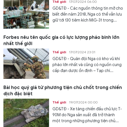
Thế giới
17/07/2024 06:00
GD&TĐ - Các nguồn thông tin mở cho
biết đến năm 2018, Nga có thể vẫn lưu
giữ tới 130 tiêm kích MiG-31 trong...
Forbes nêu tên quốc gia có lực lượng pháo binh lớn
nhất thế giới
Thế giới
17/07/2024 23:01
GD&TĐ - Quân đội Nga có kho vũ khí
pháo lớn nhất và cũng có nguồn cung
cấp đạn dược ổn định – Tạp chí...
Bài học quý giá từ phương tiện chủ chốt trong chiến
dịch đặc biệt
Thế giới
19/07/2024 00:00
GD&TĐ - Xe tăng chiến đấu chủ lực T-
90M do Nga sản xuất đã trở thành
một trong những phương tiện chủ...