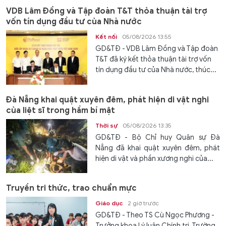
VDB Lâm Đồng và Tập đoàn T&T thỏa thuận tài trợ
vốn tín dụng đầu tư của Nhà nước
Kết nối
05/08/2026 13:55
GD&TĐ - VDB Lâm Đồng và Tập đoàn
T&T đã ký kết thỏa thuận tài trợ vốn
tín dụng đầu tư của Nhà nước, thúc...
Đà Nẵng khai quật xuyên đêm, phát hiện di vật nghi
của liệt sĩ trong hầm bí mật
Thời sự
05/08/2026 13:35
GD&TĐ - Bộ Chỉ huy Quân sự Đà
Nẵng đã khai quật xuyên đêm, phát
hiện di vật và phần xương nghi của...
Truyền tri thức, trao chuẩn mực
Giáo dục
2 giờ trước
GD&TĐ - Theo TS Cù Ngọc Phương -
Trưởng khoa Lý luận Chính trị, Trường