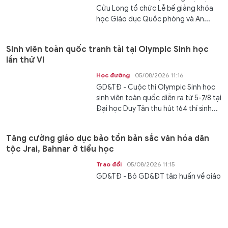
Cửu Long tổ chức Lễ bế giảng khóa
học Giáo dục Quốc phòng và An...
Sinh viên toàn quốc tranh tài tại Olympic Sinh học
lần thứ VI
Học đường
05/08/2026 11:16
GD&TĐ - Cuộc thi Olympic Sinh học
sinh viên toàn quốc diễn ra từ 5-7/8 tại
Đại học Duy Tân thu hút 164 thí sinh...
Tăng cường giáo dục bảo tồn bản sắc văn hóa dân
tộc Jrai, Bahnar ở tiểu học
Trao đổi
05/08/2026 11:15
GD&TĐ - Bộ GD&ĐT tập huấn về giáo
dục, tuyên truyền bảo tồn bản sắc văn
hóa Jrai, Bahnar cho cán bộ quản lý,...
Rà soát kỹ những điều kiện để triển khai các dự án