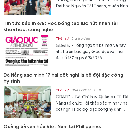
Đại học Nguyễn Tất Thành, muốn hình
thành hệ...
Tin tức báo in 6/8: Học bổng tạo lực hút nhân tài
khoa học, công nghệ
Thời sự
2 giờ trước
GD&TĐ - Tổng hợp tin bài mới và hay
nhất trên báo giấy Giáo dục và Thời
đại số 187 ngày 6/8/2026
Đà Nẵng xác minh 17 hài cốt nghi là bộ đội đặc công
hy sinh
Thời sự
05/08/2026 12:50
GD&TĐ - Bộ Chỉ huy Quân sự TP Đà
Nẵng tổ chức Hội thảo xác minh 17 hài
cốt nghi là bộ đội đặc công hy sinh...
Quảng bá văn hóa Việt Nam tại Philippines