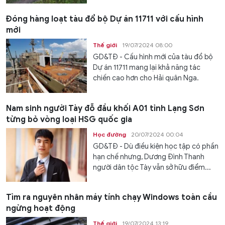
Đóng hàng loạt tàu đổ bộ Dự án 11711 với cấu hình
mới
Thế giới
19/07/2024 08:00
GD&TĐ - Cấu hình mới của tàu đổ bộ
Dự án 11711 mang lại khả năng tác
chiến cao hơn cho Hải quân Nga.
Nam sinh người Tày đỗ đầu khối A01 tỉnh Lạng Sơn
từng bỏ vòng loại HSG quốc gia
Học đường
20/07/2024 00:04
GD&TĐ - Dù điều kiện học tập có phần
hạn chế nhưng, Dương Đình Thanh
người dân tộc Tày vẫn sở hữu điểm...
Tìm ra nguyên nhân máy tính chạy Windows toàn cầu
ngừng hoạt động
Thế giới
19/07/2024 13:19