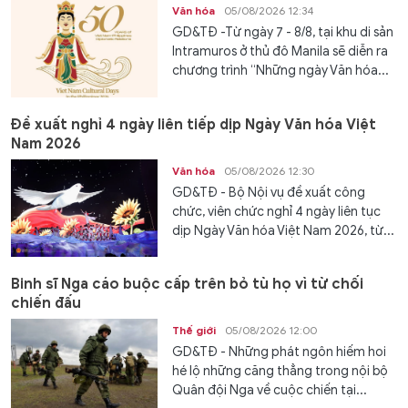
Văn hóa
05/08/2026 12:34
GD&TĐ -Từ ngày 7 - 8/8, tại khu di sản
Intramuros ở thủ đô Manila sẽ diễn ra
chương trình “Những ngày Văn hóa...
Đề xuất nghỉ 4 ngày liên tiếp dịp Ngày Văn hóa Việt
Nam 2026
Văn hóa
05/08/2026 12:30
GD&TĐ - Bộ Nội vụ đề xuất công
chức, viên chức nghỉ 4 ngày liên tục
dịp Ngày Văn hóa Việt Nam 2026, từ...
Binh sĩ Nga cáo buộc cấp trên bỏ tù họ vì từ chối
chiến đấu
Thế giới
05/08/2026 12:00
GD&TĐ - Những phát ngôn hiếm hoi
hé lộ những căng thẳng trong nội bộ
Quân đội Nga về cuộc chiến tại...