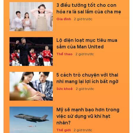
3 điều tưởng tốt cho con
hóa ra là sai lầm của cha mẹ
Gia đình
2 giờ trước
Lộ diện loạt mục tiêu mua
sắm của Man United
Thể thao
2 giờ trước
5 cách trò chuyện với thai
nhi mang lại lợi ích bất ngờ
Sức khoẻ
2 giờ trước
Mỹ sẽ mạnh bạo hơn trong
việc sử dụng vũ khí hạt
nhân?
Thế giới
2 giờ trước