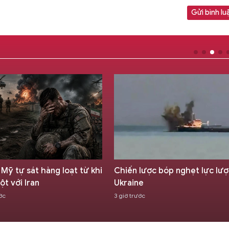
Gửi bình lu
ĩ Mỹ tự sát hàng loạt từ khi
Chiến lược bóp nghẹt lực lư
ột với Iran
Ukraine
ớc
3 giờ trước