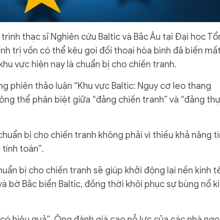
ình thạc sĩ Nghiên cứu Baltic và Bắc Âu tại Đại học T
nh trị vốn có thể kêu gọi đối thoại hòa bình đã biến mấ
hu vực hiện nay là chuẩn bị cho chiến tranh.
ng phiên thảo luận “Khu vực Baltic: Nguy cơ leo thang
hông thể phân biệt giữa “đảng chiến tranh” và “đảng th
huẩn bị cho chiến tranh không phải vì thiếu khả năng t
 tính toán”.
uẩn bị cho chiến tranh sẽ giúp khởi động lại nền kinh tế
à bờ Bắc biển Baltic, đồng thời khôi phục sự bùng nổ k
có hiệu quả”. Ông đánh giá cao nỗ lực của các nhà ngo