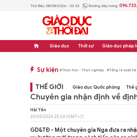
096.733
Thứ Bảy, 08/08/2026 - 02:42
Đường dây nóng:
Giáo dục
Thời sự
Giáo dục pháp l
Sự kiện
p luật
#Thực học - Thực nghiệp
#Tổng rà soát hệ thống văn bản quy phạm ph
THẾ GIỚI
Giáo dục Quốc phòng
Thế g
Chuyên gia nhận định về địn
Hải Yến
20/05/2026 23:24 (GMT+7)
GD&TĐ - Một chuyên gia Nga đưa ra nhận đ