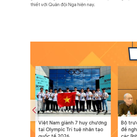
thiết với Quân đội Nga hiện nay.
 Để phong
Việt Nam giành 7 huy chương
Bộ trư
 thuật đi
tại Olympic Trí tuệ nhân tạo
đề ngh
quốc tế 2026
các lĩ