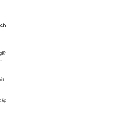
ích
giữ
..
ới
 cấp