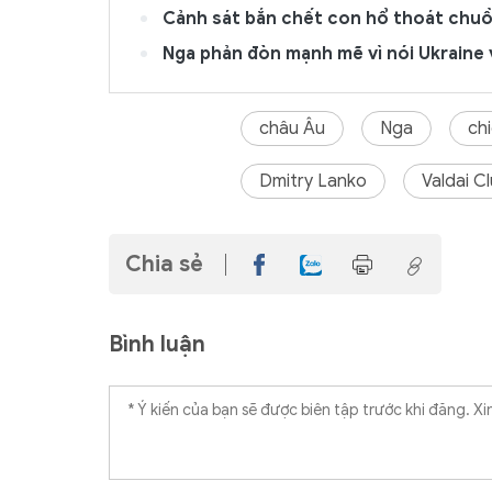
Cảnh sát bắn chết con hổ thoát chuồ
Nga phản đòn mạnh mẽ vì nói Ukraine
châu Âu
Nga
ch
Dmitry Lanko
Valdai C
Chia sẻ
Bình luận