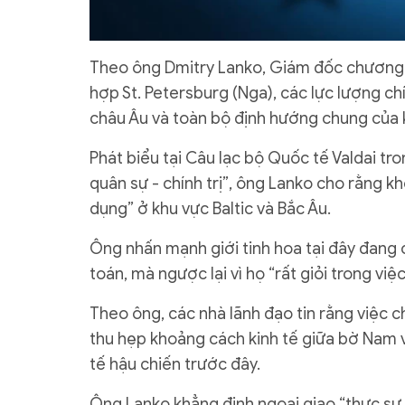
Theo ông Dmitry Lanko, Giám đốc chương tr
hợp St. Petersburg (Nga), các lực lượng chí
châu Âu và toàn bộ định hướng chung của k
Phát biểu tại Câu lạc bộ Quốc tế Valdai tro
quân sự - chính trị”, ông Lanko cho rằng k
dụng” ở khu vực Baltic và Bắc Âu.
Ông nhấn mạnh giới tinh hoa tại đây đang c
toán, mà ngược lại vì họ “rất giỏi trong việc
Theo ông, các nhà lãnh đạo tin rằng việc ch
thu hẹp khoảng cách kinh tế giữa bờ Nam v
tế hậu chiến trước đây.
Ông Lanko khẳng định ngoại giao “thực sự 