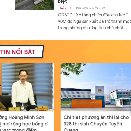
biệt
Thế giới
19/07/2024 00:00
GD&TĐ - Xe tăng chiến đấu chủ lực T-
90M do Nga sản xuất đã trở thành mộ
trong những phương tiện chủ chốt...
Đóng hàng loạt tàu đổ bộ Dự á
11711 với cấu hình mới
TIN NỔI BẬT
Thế giới
19/07/2024 08:00
GD&TĐ - Cấu hình mới của tàu đổ bộ 
án 11711 mang lại khả năng tác chiến c
hơn cho Hải quân Nga.
Nam sinh người Tày đỗ đầu khối
A01 tỉnh Lạng Sơn từng bỏ vòn
loại HSG quốc gia
Học đường
20/07/2024 00:04
GD&TĐ - Dù điều kiện học tập có phần
ởng Hoàng Minh Sơn
Chi tiết phương án thi lại cho
hạn chế nhưng, Dương Đình Thanh ngư
ị mở rộng học bổng ở
328 thí sinh Chuyên Tuyên
dân tộc Tày vẫn sở hữu điểm số ba môn
nh vực trọng điểm
Quang