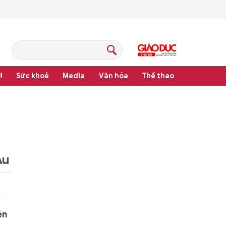
i
Sức khoẻ
Media
Văn hóa
Thể thao
pháp luật
Âu
ện