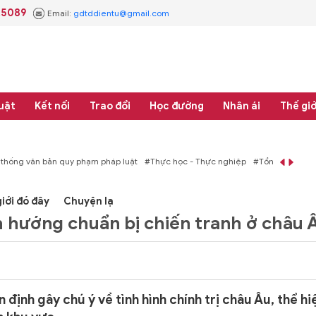
.5089
Email:
gdtddientu@gmail.com
uật
Kết nối
Trao đổi
Học đường
Nhân ái
Thế giớ
áp luật
#Thực học - Thực nghiệp
#Tổng rà soát hệ thống văn bản quy phạm 
iới đó đây
Chuyện lạ
h hướng chuẩn bị chiến tranh ở châu 
ịnh gây chú ý về tình hình chính trị châu Âu, thể hi