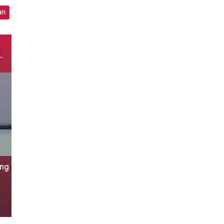
ận
ợng