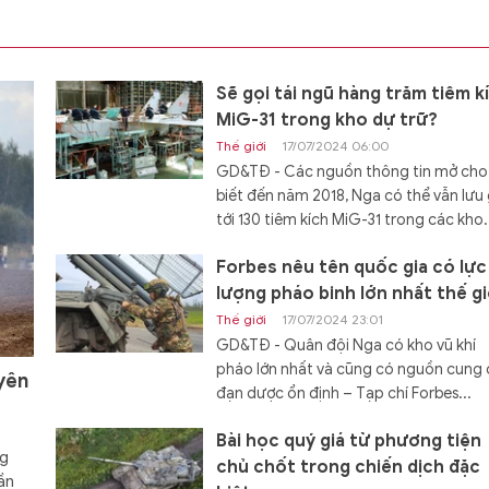
Sẽ gọi tái ngũ hàng trăm tiêm k
MiG-31 trong kho dự trữ?
Thế giới
17/07/2024 06:00
GD&TĐ - Các nguồn thông tin mở cho
biết đến năm 2018, Nga có thể vẫn lưu 
tới 130 tiêm kích MiG-31 trong các kho.
Forbes nêu tên quốc gia có lực
lượng pháo binh lớn nhất thế gi
Thế giới
17/07/2024 23:01
GD&TĐ - Quân đội Nga có kho vũ khí
pháo lớn nhất và cũng có nguồn cung
yên
đạn dược ổn định – Tạp chí Forbes...
Bài học quý giá từ phương tiện
ng
chủ chốt trong chiến dịch đặc
ần