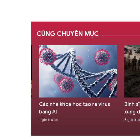
CÙNG CHUYÊN MỤC
n công chết
Các nhà khoa học tạo ra virus
Binh s
g được Saudi
bằng AI
xung đ
1 giờ trước
3 giờ trư