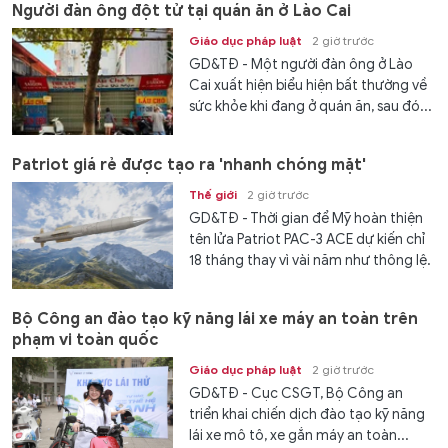
Người đàn ông đột tử tại quán ăn ở Lào Cai
Giáo dục pháp luật
2 giờ trước
GD&TĐ - Một người đàn ông ở Lào
Cai xuất hiện biểu hiện bất thường về
sức khỏe khi đang ở quán ăn, sau đó...
Patriot giá rẻ được tạo ra 'nhanh chóng mặt'
Thế giới
2 giờ trước
GD&TĐ - Thời gian để Mỹ hoàn thiện
tên lửa Patriot PAC-3 ACE dự kiến chỉ
18 tháng thay vì vài năm như thông lệ.
Bộ Công an đào tạo kỹ năng lái xe máy an toàn trên
phạm vi toàn quốc
Giáo dục pháp luật
2 giờ trước
GD&TĐ - Cục CSGT, Bộ Công an
triển khai chiến dịch đào tạo kỹ năng
lái xe mô tô, xe gắn máy an toàn...