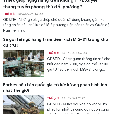
Thiết giáp hạng nặng trên khung T-72 xuyên
thủng tuyến phòng thủ đối phương?
Thế giới
16/07/2024 10:00
GD&TĐ - Những xe bọc thép chở quân sử dụng khung gầm xe
tăng chiến đấu chủ lực có lẽ là phương tiện cần thiết với Quân đội
Nga hiện nay.
Sẽ gọi tái ngũ hàng trăm tiêm kích MiG-31 trong kho
dự trữ?
Thế giới
17/07/2024 06:00
GD&TĐ - Các nguồn thông tin mở cho
biết đến năm 2018, Nga có thể vẫn lưu
giữ tới 130 tiêm kích MiG-31 trong...
Forbes nêu tên quốc gia có lực lượng pháo binh lớn
nhất thế giới
Thế giới
17/07/2024 23:01
GD&TĐ - Quân đội Nga có kho vũ khí
pháo lớn nhất và cũng có nguồn cung