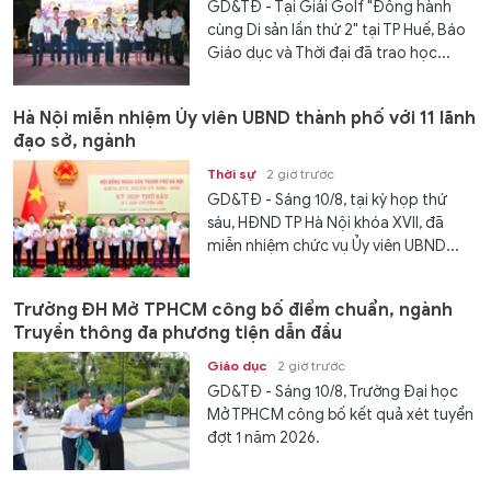
GD&TĐ - Tại Giải Golf "Đồng hành
cùng Di sản lần thứ 2" tại TP Huế, Báo
Giáo dục và Thời đại đã trao học...
Hà Nội miễn nhiệm Ủy viên UBND thành phố với 11 lãnh
đạo sở, ngành
Thời sự
2 giờ trước
GD&TĐ - Sáng 10/8, tại kỳ họp thứ
sáu, HĐND TP Hà Nội khóa XVII, đã
miễn nhiệm chức vụ Ủy viên UBND...
Trường ĐH Mở TPHCM công bố điểm chuẩn, ngành
Truyền thông đa phương tiện dẫn đầu
Giáo dục
2 giờ trước
GD&TĐ - Sáng 10/8, Trường Đại học
Mở TPHCM công bố kết quả xét tuyển
đợt 1 năm 2026.