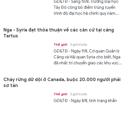
GD&TĐ - Sáng 10/8, Trường Đại học
Tây Đô công bố điểm trúng tuyển
trình độ đại học hệ chính quy năm...
Nga - Syria đạt thỏa thuận về các căn cứ tại cảng
Tartus
Thế giới
3 giờ trước
GD&TĐ - Ngày 9/8, Cơ quan Quản lý
Cảng và Hải quan Syria cho biết, Nga
đã nhất trí chuyển giao các khu vực...
Cháy rừng dữ dội ở Canada, buộc 20.000 người phải
sơ tán
Thế giới
3 giờ trước
GD&TĐ - Ngày 8/8, tình trạng khẩn
cấp đã được ban bố tại tỉnh British
Columbia của Canada khi hàng
nghìn...