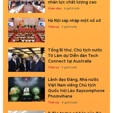
nhân lực chất lượng cao
Giáo dục
6 giờ trước
Hà Nội sáp nhập một số sở
Thời sự
2 giờ trước
Tổng Bí thư, Chủ tịch nước
Tô Lâm dự Diễn đàn Tech
Connect tại Australia
Thời sự
5 giờ trước
Lãnh đạo Đảng, Nhà nước
Việt Nam viếng Chủ tịch
Quốc hội Lào Xaysomphone
Phomvihane
Thời sự
4 giờ trước