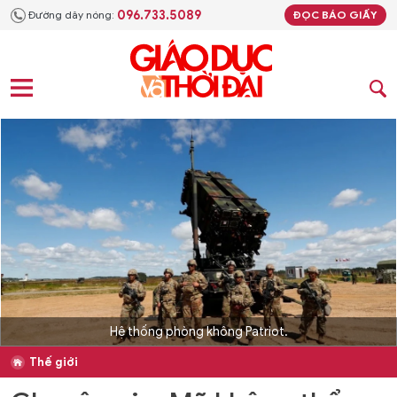
096.733.5089
Đường dây nóng:
ĐỌC BÁO GIẤY
Hệ thống phòng không Patriot.
Thế giới