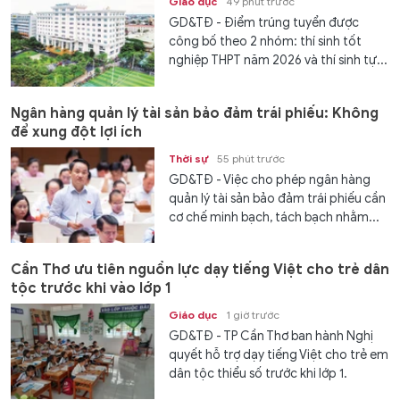
Giáo dục
49 phút trước
GD&TĐ - Điểm trúng tuyển được
công bố theo 2 nhóm: thí sinh tốt
nghiệp THPT năm 2026 và thí sinh tự...
Ngân hàng quản lý tài sản bảo đảm trái phiếu: Không
để xung đột lợi ích
Thời sự
55 phút trước
GD&TĐ - Việc cho phép ngân hàng
quản lý tài sản bảo đảm trái phiếu cần
cơ chế minh bạch, tách bạch nhằm...
Cần Thơ ưu tiên nguồn lực dạy tiếng Việt cho trẻ dân
tộc trước khi vào lớp 1
Giáo dục
1 giờ trước
GD&TĐ - TP Cần Thơ ban hành Nghị
quyết hỗ trợ dạy tiếng Việt cho trẻ em
dân tộc thiểu số trước khi lớp 1.