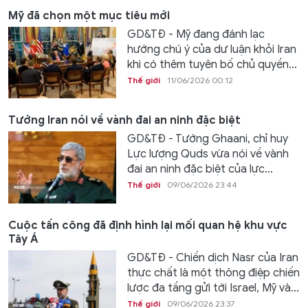
Mỹ đã chọn một mục tiêu mới
GD&TĐ - Mỹ đang đánh lạc
hướng chú ý của dư luận khỏi Iran
khi có thêm tuyên bố chủ quyền...
Thế giới
11/06/2026 00:12
Tướng Iran nói về vành đai an ninh đặc biệt
GD&TĐ - Tướng Ghaani, chỉ huy
Lực lượng Quds vừa nói về vành
đai an ninh đặc biệt của lực...
Thế giới
09/06/2026 23:44
Cuộc tấn công đã định hình lại mối quan hệ khu vực
Tây Á
GD&TĐ - Chiến dịch Nasr của Iran
thực chất là một thông điệp chiến
lược đa tầng gửi tới Israel, Mỹ và...
Thế giới
09/06/2026 23:37