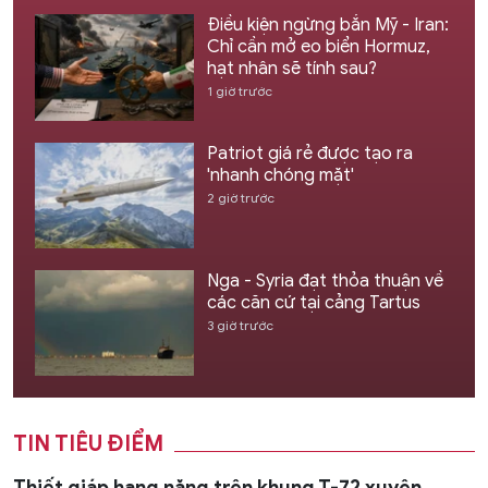
Điều kiện ngừng bắn Mỹ - Iran:
Chỉ cần mở eo biển Hormuz,
hạt nhân sẽ tính sau?
1 giờ trước
Patriot giá rẻ được tạo ra
'nhanh chóng mặt'
2 giờ trước
Nga - Syria đạt thỏa thuận về
các căn cứ tại cảng Tartus
3 giờ trước
TIN TIÊU ĐIỂM