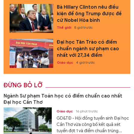
Bà Hillary Clinton nêu điều
kiện để ông Trump được đề
cử Nobel Hòa bình
Thế giới
8 giờ trước
Đại học Tân Trào có điểm
chuẩn ngành sư phạm cao
nhất với 27,34 điểm
Giáo dục
4 giờ trước
ĐỪNG BỎ LỠ
Ngành Sư phạm Toán học có điểm chuẩn cao nhất
Đại học Cần Thơ
Giáo dục
16 phút trước
GD&TĐ - Hội đồng tuyển sinh Đại học
Cần Thơ vừa công bố kết quả xét
tuyển đợt 1 và điểm chuẩn trúng...