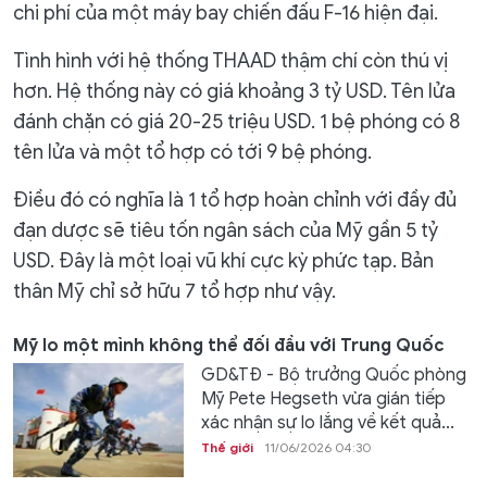
chi phí của một máy bay chiến đấu F-16 hiện đại.
Tình hình với hệ thống THAAD thậm chí còn thú vị
hơn. Hệ thống này có giá khoảng 3 tỷ USD. Tên lửa
đánh chặn có giá 20-25 triệu USD. 1 bệ phóng có 8
tên lửa và một tổ hợp có tới 9 bệ phóng.
​Điều đó có nghĩa là 1 tổ hợp hoàn chỉnh với đầy đủ
đạn dược sẽ tiêu tốn ngân sách của Mỹ gần 5 tỷ
USD. Đây là một loại vũ khí cực kỳ phức tạp. Bản
thân Mỹ chỉ sở hữu 7 tổ hợp như vậy.
Mỹ lo một mình không thể đối đầu với Trung Quốc
GD&TĐ - Bộ trưởng Quốc phòng
Mỹ Pete Hegseth vừa gián tiếp
xác nhận sự lo lắng về kết quả...
Thế giới
11/06/2026 04:30