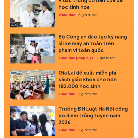
9 đặc trưng cơ bản của đại
học tinh hoa
Giáo dục
8 giờ trước
Bộ Công an đào tạo kỹ năng
lái xe máy an toàn trên
phạm vi toàn quốc
Giáo dục pháp luật
2 giờ trước
Gia Lai đề xuất miễn phí
sách giáo khoa cho hơn
182.000 học sinh
Giáo dục
3 giờ trước
Trường ĐH Luật Hà Nội công
bố điểm trúng tuyển năm
2026
Giáo dục
3 giờ trước