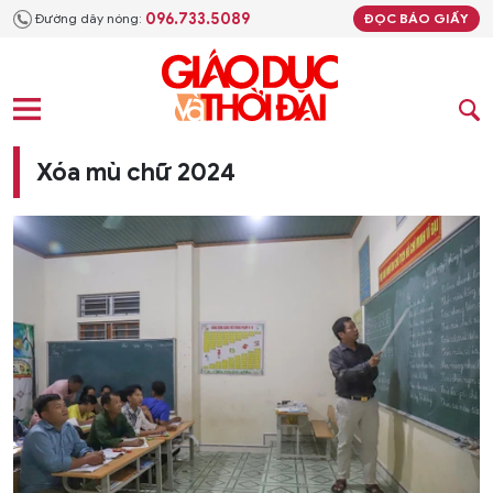
096.733.5089
Đường dây nóng:
ĐỌC BÁO GIẤY
Xóa mù chữ 2024