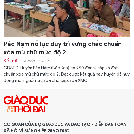
Pác Nặm nỗ lực duy trì vững chắc chuẩn
xóa mù chữ mức độ 2
Kết nối
27/05/2024 04:32
GD&TĐ-Huyện Pác Nặm (Bắc Kạn) có 9/10 đơn vị cấp xã đạt
chuẩn xóa mù chữ mức độ 2. Đạt được kết quả này, huyện đã huy
động mọi nguồn lực vừa phổ cập, vừa XMC.
CƠ QUAN CỦA BỘ GIÁO DỤC VÀ ĐÀO TẠO - DIỄN ĐÀN TOÀN
XÃ HỘI VÌ SỰ NGHIỆP GIÁO DỤC