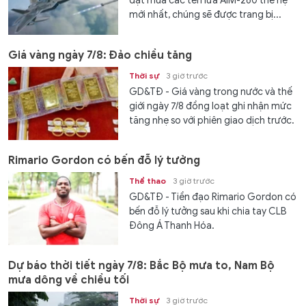
đặt mua các tên lửa AIM-260 thế hệ
mới nhất, chúng sẽ được trang bị...
Giá vàng ngày 7/8: Đảo chiều tăng
Thời sự
3 giờ trước
GD&TĐ - Giá vàng trong nước và thế
giới ngày 7/8 đồng loạt ghi nhận mức
tăng nhẹ so với phiên giao dịch trước.
Rimario Gordon có bến đỗ lý tưởng
Thể thao
3 giờ trước
GD&TĐ - Tiền đạo Rimario Gordon có
bến đỗ lý tưởng sau khi chia tay CLB
Đông Á Thanh Hóa.
Dự báo thời tiết ngày 7/8: Bắc Bộ mưa to, Nam Bộ
mưa dông về chiều tối
Thời sự
3 giờ trước