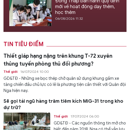
Đồng Tháp ban hành quy định
mới về hoạt động dạy thêm,
học thêm
06/08/2026 11:32
TIN TIÊU ĐIỂM
Thiết giáp hạng nặng trên khung T-72 xuyên
thủng tuyến phòng thủ đối phương?
Thế giới
16/07/2024 10:00
GD&TĐ - Những xe bọc thép chở quân sử dụng khung gầm xe
tăng chiến đấu chủ lực có lẽ là phương tiện cần thiết với Quân đội
Nga hiện nay.
Sẽ gọi tái ngũ hàng trăm tiêm kích MiG-31 trong kho
dự trữ?
Thế giới
17/07/2024 06:00
GD&TĐ - Các nguồn thông tin mở cho
biết đến năm 2018, Nga có thể vẫn lưu