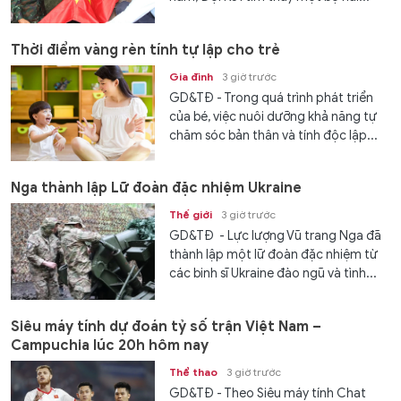
Thời điểm vàng rèn tính tự lập cho trẻ
Gia đình
3 giờ trước
GD&TĐ - Trong quá trình phát triển
của bé, việc nuôi dưỡng khả năng tự
chăm sóc bản thân và tính độc lập...
Nga thành lập Lữ đoàn đặc nhiệm Ukraine
Thế giới
3 giờ trước
GD&TĐ - Lực lượng Vũ trang Nga đã
thành lập một lữ đoàn đặc nhiệm từ
các binh sĩ Ukraine đào ngũ và tình...
Siêu máy tính dự đoán tỷ số trận Việt Nam –
Campuchia lúc 20h hôm nay
Thể thao
3 giờ trước
GD&TĐ - Theo Siêu máy tính Chat