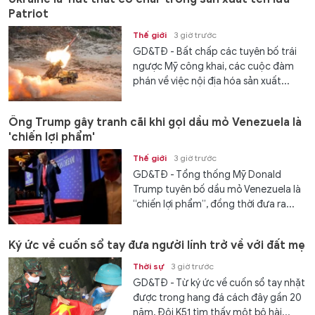
Patriot
Thế giới
3 giờ trước
GD&TĐ - Bất chấp các tuyên bố trái
ngược Mỹ công khai, các cuộc đàm
phán về việc nội địa hóa sản xuất...
Ông Trump gây tranh cãi khi gọi dầu mỏ Venezuela là
'chiến lợi phẩm'
Thế giới
3 giờ trước
GD&TĐ - Tổng thống Mỹ Donald
Trump tuyên bố dầu mỏ Venezuela là
“chiến lợi phẩm”, đồng thời đưa ra...
Ký ức về cuốn sổ tay đưa người lính trở về với đất mẹ
Thời sự
3 giờ trước
GD&TĐ - Từ ký ức về cuốn sổ tay nhặt
được trong hang đá cách đây gần 20
năm, Đội K51 tìm thấy một bộ hài...