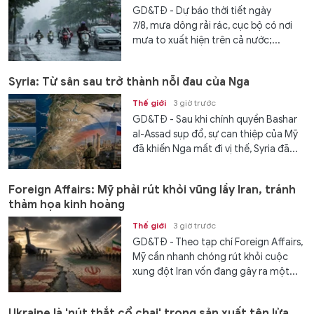
GD&TĐ - Dự báo thời tiết ngày
7/8, mưa dông rải rác, cục bộ có nơi
mưa to xuất hiện trên cả nước;...
Syria: Từ sân sau trở thành nỗi đau của Nga
Thế giới
3 giờ trước
GD&TĐ - Sau khi chính quyền Bashar
al-Assad sụp đổ, sự can thiệp của Mỹ
đã khiến Nga mất đi vị thế, Syria đã...
Foreign Affairs: Mỹ phải rút khỏi vũng lầy Iran, tránh
thảm họa kinh hoàng
Thế giới
3 giờ trước
GD&TĐ - Theo tạp chí Foreign Affairs,
Mỹ cần nhanh chóng rút khỏi cuộc
xung đột Iran vốn đang gây ra một...
Ukraine là 'nút thắt cổ chai' trong sản xuất tên lửa