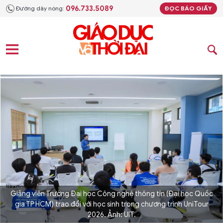
096.733.5089
Đường dây nóng:
ĐỌC BÁO GIẤY
Giảng viên Trường Đại học Công nghệ thông tin (Đại học Quốc
gia TP HCM) trao đổi với học sinh trong chương trình UniTour
2026. Ảnh: UIT.