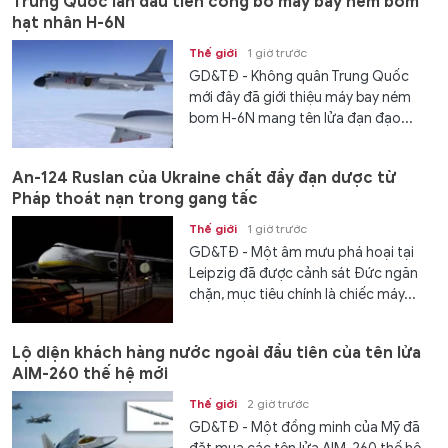
Trung Quốc lần đầu tiên công bố máy bay ném bom
hạt nhân H-6N
Thế giới
1 giờ trước
GD&TĐ - Không quân Trung Quốc
mới đây đã giới thiệu máy bay ném
bom H-6N mang tên lửa đạn đạo...
An-124 Ruslan của Ukraine chất đầy đạn dược từ
Pháp thoát nạn trong gang tấc
Thế giới
1 giờ trước
GD&TĐ - Một âm mưu phá hoại tại
Leipzig đã được cảnh sát Đức ngăn
chặn, mục tiêu chính là chiếc máy...
Lộ diện khách hàng nước ngoài đầu tiên của tên lửa
AIM-260 thế hệ mới
Thế giới
2 giờ trước
GD&TĐ - Một đồng minh của Mỹ đã