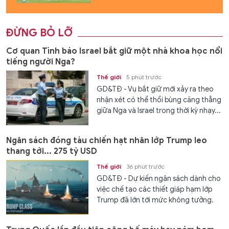
ĐỪNG BỎ LỠ
Cơ quan Tình báo Israel bắt giữ một nhà khoa học nổi
tiếng người Nga?
Thế giới
5 phút trước
GD&TĐ - Vụ bắt giữ mới xảy ra theo
nhận xét có thể thổi bùng căng thẳng
giữa Nga và Israel trong thời kỳ nhạy...
Ngân sách đóng tàu chiến hạt nhân lớp Trump leo
thang tới... 275 tỷ USD
Thế giới
36 phút trước
GD&TĐ - Dự kiến ngân sách dành cho
việc chế tạo các thiết giáp hạm lớp
Trump đã lớn tới mức không tưởng.