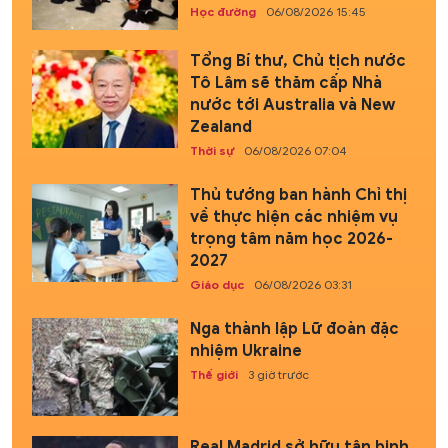
Học đường
06/08/2026 15:45
Tổng Bí thư, Chủ tịch nước
Tô Lâm sẽ thăm cấp Nhà
nước tới Australia và New
Zealand
Thời sự
06/08/2026 07:04
Thủ tướng ban hành Chỉ thị
về thực hiện các nhiệm vụ
trọng tâm năm học 2026-
2027
Giáo dục
06/08/2026 03:31
Nga thành lập Lữ đoàn đặc
nhiệm Ukraine
Thế giới
3 giờ trước
Real Madrid sở hữu tân binh