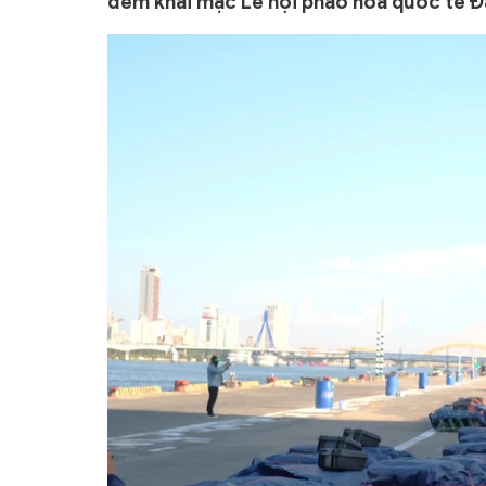
đêm khai mạc Lễ hội pháo hoa quốc tế Đ