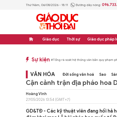
096.733
Thứ Năm, 06/08/2026 - 18:11
Đường dây nóng:
Giáo dục
Thời sự
Giáo dục pháp l
Sự kiện
ghiệp
#Tổng rà soát hệ thống văn bản quy phạm pháp luật
#Thực học - Thực
VĂN HÓA
Đời sống văn hoá
Sao
Sá
Cận cảnh trận địa pháo hoa D
Hoàng Vinh
27/05/2026 13:54 (GMT+7)
GD&TĐ - Các kỹ thuật viên đang hối hả h