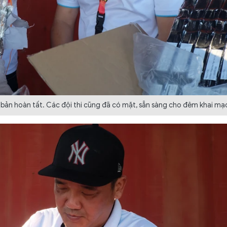
ơ bản hoàn tất. Các đội thi cũng đã có mặt, sẵn sàng cho đêm khai mạ