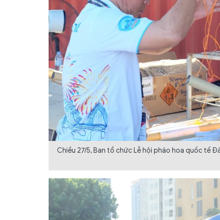
Chiều 27/5, Ban tổ chức Lễ hội pháo hoa quốc tế Đà