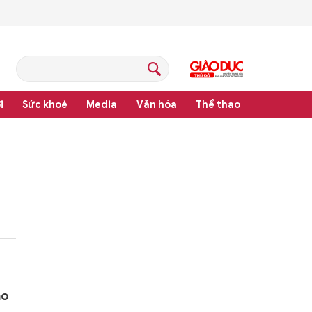
i
Sức khoẻ
Media
Văn hóa
Thể thao
ho