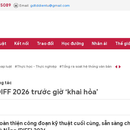
.5089
Email:
gdtddientu@gmail.com
uật
Kết nối
Trao đổi
Học đường
Nhân ái
Thế giớ
 nghiệp
#Tổng rà soát hệ thống văn bản quy phạm pháp luật
ng tác
IFF 2026 trước giờ ‘khai hỏa’
oàn thiện công đoạn kỹ thuật cuối cùng, sẵn sàng c