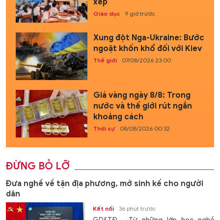
xếp
Giáo dục
9 giờ trước
Xung đột Nga-Ukraine: Bước
ngoặt khốn khổ đối với Kiev
Thế giới
07/08/2026 23:00
Giá vàng ngày 8/8: Trong
nước và thế giới rút ngắn
khoảng cách
Thời sự
08/08/2026 00:32
ĐỪNG BỎ LỠ
Đưa nghề về tận địa phương, mở sinh kế cho người
dân
Kết nối
36 phút trước