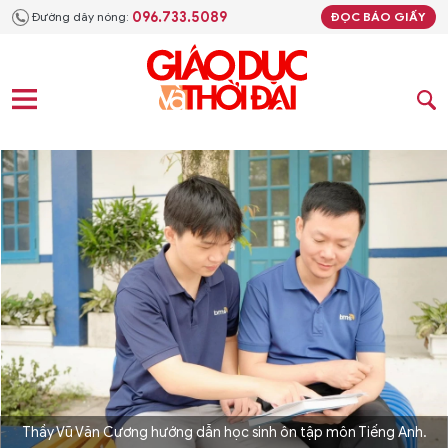
096.733.5089
Đường dây nóng:
ĐỌC BÁO GIẤY
Thầy Vũ Văn Cương hướng dẫn học sinh ôn tập môn Tiếng Anh.