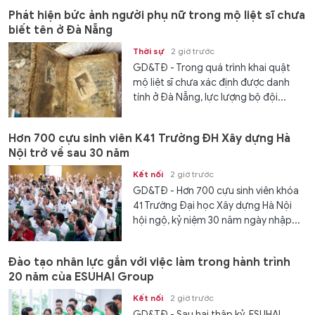
Phát hiện bức ảnh người phụ nữ trong mộ liệt sĩ chưa
biết tên ở Đà Nẵng
Thời sự
2 giờ trước
GD&TĐ - Trong quá trình khai quật
mộ liệt sĩ chưa xác định được danh
tính ở Đà Nẵng, lực lượng bộ đội...
Hơn 700 cựu sinh viên K41 Trường ĐH Xây dựng Hà
Nội trở về sau 30 năm
Kết nối
2 giờ trước
GD&TĐ - Hơn 700 cựu sinh viên khóa
41 Trường Đại học Xây dựng Hà Nội
hội ngộ, kỷ niệm 30 năm ngày nhập...
Đào tạo nhân lực gắn với việc làm trong hành trình
20 năm của ESUHAI Group
Kết nối
2 giờ trước
GD&TĐ - Sau hai thập kỷ, ESUHAI