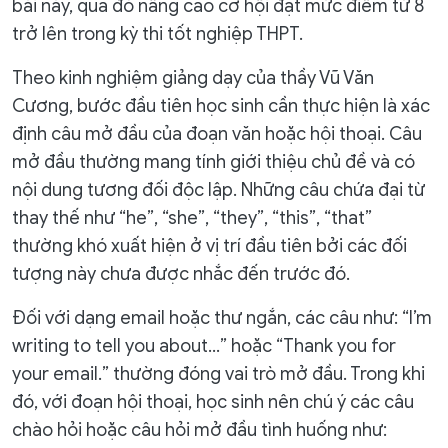
bài này, qua đó nâng cao cơ hội đạt mức điểm từ 8
trở lên trong kỳ thi tốt nghiệp THPT.
Theo kinh nghiệm giảng dạy của thầy Vũ Văn
Cương, bước đầu tiên học sinh cần thực hiện là xác
định câu mở đầu của đoạn văn hoặc hội thoại. Câu
mở đầu thường mang tính giới thiệu chủ đề và có
nội dung tương đối độc lập. Những câu chứa đại từ
thay thế như “he”, “she”, “they”, “this”, “that”
thường khó xuất hiện ở vị trí đầu tiên bởi các đối
tượng này chưa được nhắc đến trước đó.
Đối với dạng email hoặc thư ngắn, các câu như: “I’m
writing to tell you about…” hoặc “Thank you for
your email.” thường đóng vai trò mở đầu. Trong khi
đó, với đoạn hội thoại, học sinh nên chú ý các câu
chào hỏi hoặc câu hỏi mở đầu tình huống như: