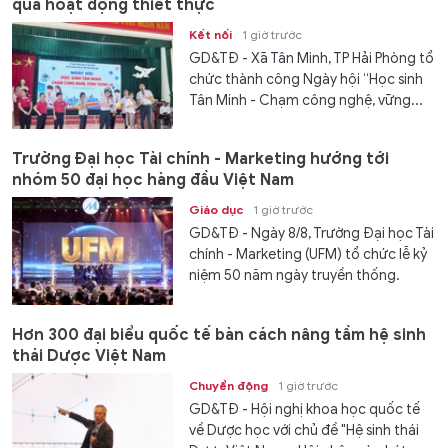
qua hoạt động thiết thực
Kết nối
1 giờ trước
GD&TĐ - Xã Tân Minh, TP Hải Phòng tổ
chức thành công Ngày hội “Học sinh
Tân Minh - Chạm công nghệ, vững...
Trường Đại học Tài chính - Marketing hướng tới
nhóm 50 đại học hàng đầu Việt Nam
Giáo dục
1 giờ trước
GD&TĐ - Ngày 8/8, Trường Đại học Tài
chính - Marketing (UFM) tổ chức lễ kỷ
niệm 50 năm ngày truyền thống.
Hơn 300 đại biểu quốc tế bàn cách nâng tầm hệ sinh
thái Dược Việt Nam
Chuyển động
1 giờ trước
GD&TĐ - Hội nghị khoa học quốc tế
về Dược học với chủ đề "Hệ sinh thái