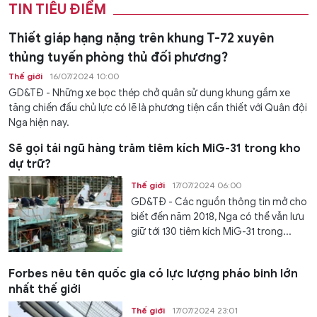
TIN TIÊU ĐIỂM
Thiết giáp hạng nặng trên khung T-72 xuyên
thủng tuyến phòng thủ đối phương?
Thế giới
16/07/2024 10:00
GD&TĐ - Những xe bọc thép chở quân sử dụng khung gầm xe
tăng chiến đấu chủ lực có lẽ là phương tiện cần thiết với Quân đội
Nga hiện nay.
Sẽ gọi tái ngũ hàng trăm tiêm kích MiG-31 trong kho
dự trữ?
Thế giới
17/07/2024 06:00
GD&TĐ - Các nguồn thông tin mở cho
biết đến năm 2018, Nga có thể vẫn lưu
giữ tới 130 tiêm kích MiG-31 trong...
Forbes nêu tên quốc gia có lực lượng pháo binh lớn
nhất thế giới
Thế giới
17/07/2024 23:01