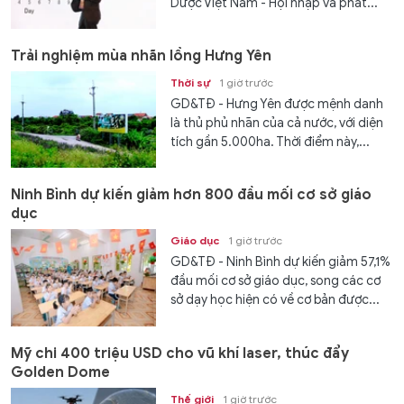
Dược Việt Nam - Hội nhập và phát...
Trải nghiệm mùa nhãn lồng Hưng Yên
Thời sự
1 giờ trước
GD&TĐ - Hưng Yên được mệnh danh
là thủ phủ nhãn của cả nước, với diện
tích gần 5.000ha. Thời điểm này,...
Ninh Bình dự kiến giảm hơn 800 đầu mối cơ sở giáo
dục
Giáo dục
1 giờ trước
GD&TĐ - Ninh Bình dự kiến giảm 57,1%
đầu mối cơ sở giáo dục, song các cơ
sở dạy học hiện có về cơ bản được...
Mỹ chi 400 triệu USD cho vũ khí laser, thúc đẩy
Golden Dome
Thế giới
1 giờ trước