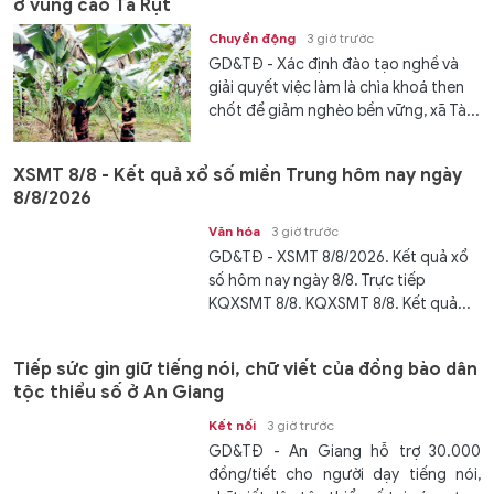
ở vùng cao Tà Rụt
Chuyển động
3 giờ trước
GD&TĐ - Xác định đào tạo nghề và
giải quyết việc làm là chìa khoá then
chốt để giảm nghèo bền vững, xã Tà...
XSMT 8/8 - Kết quả xổ số miền Trung hôm nay ngày
8/8/2026
Văn hóa
3 giờ trước
GD&TĐ - XSMT 8/8/2026. Kết quả xổ
số hôm nay ngày 8/8. Trực tiếp
KQXSMT 8/8. KQXSMT 8/8. Kết quả...
Tiếp sức gìn giữ tiếng nói, chữ viết của đồng bào dân
tộc thiểu số ở An Giang
Kết nối
3 giờ trước
GD&TĐ - An Giang hỗ trợ 30.000
đồng/tiết cho người dạy tiếng nói,