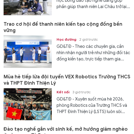
học bổng đào tạo nghề đang góp
phần giúp thanh niên Lai Châu trở lại...
Trao cơ hội để thanh niên kiến tạo cộng đồng bền
vững
Học đường
2 giờ trước
GD&TĐ - Theo các chuyên gia, cần
nhìn nhận người trẻ như những đối tác
đồng kiến tạo, trực tiếp tham gia...
Mùa hè tiếp lửa đội tuyển VEX Robotics Trường THCS
và THPT Đinh Thiện Lý
Kết nối
3 giờ trước
GD&TĐ - ​​Xuyên suốt mùa hè 2026,
phòng Robotics của Trường THCS và
THPT Đinh Thiện Lý (LSTS) luôn sôi...
Đào tạo nghề gắn với sinh kế, mở hướng giảm nghèo