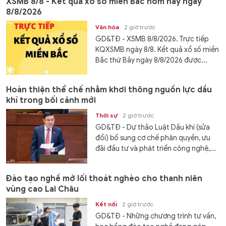
XSMB 8/8 - Kết quả xổ số miền Bắc hôm nay ngày
8/8/2026
Văn hóa
2 giờ trước
GD&TĐ - XSMB 8/8/2026. Trực tiếp
KQXSMB ngày 8/8. Kết quả xổ số miền
Bắc thứ Bảy ngày 8/8/2026 được...
Hoàn thiện thể chế nhằm khơi thông nguồn lực dầu
khí trong bối cảnh mới
Thời sự
2 giờ trước
GD&TĐ - Dự thảo Luật Dầu khí (sửa
đổi) bổ sung cơ chế phân quyền, ưu
đãi đầu tư và phát triển công nghệ,...
Đào tạo nghề mở lối thoát nghèo cho thanh niên
vùng cao Lai Châu
Kết nối
2 giờ trước
GD&TĐ - Những chương trình tư vấn,