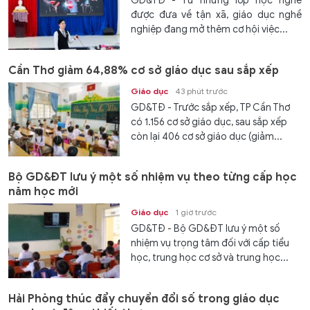
GD&TĐ - Từ những lớp học nghề
được đưa về tận xã, giáo dục nghề
nghiệp đang mở thêm cơ hội việc...
Cần Thơ giảm 64,88% cơ sở giáo dục sau sắp xếp
Giáo dục
43 phút trước
GD&TĐ - Trước sắp xếp, TP Cần Thơ
có 1.156 cơ sở giáo dục, sau sắp xếp
còn lại 406 cơ sở giáo dục (giảm...
Bộ GD&ĐT lưu ý một số nhiệm vụ theo từng cấp học
năm học mới
Giáo dục
1 giờ trước
GD&TĐ - Bộ GD&ĐT lưu ý một số
nhiệm vụ trọng tâm đối với cấp tiểu
học, trung học cơ sở và trung học...
Hải Phòng thúc đẩy chuyển đổi số trong giáo dục