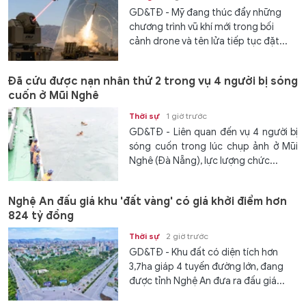
GD&TĐ - Mỹ đang thúc đẩy những
chương trình vũ khí mới trong bối
cảnh drone và tên lửa tiếp tục đặt...
Đã cứu được nạn nhân thứ 2 trong vụ 4 người bị sóng
cuốn ở Mũi Nghê
Thời sự
1 giờ trước
GD&TĐ - Liên quan đến vụ 4 người bị
sóng cuốn trong lúc chụp ảnh ở Mũi
Nghê (Đà Nẵng), lực lượng chức...
Nghệ An đấu giá khu 'đất vàng' có giá khởi điểm hơn
824 tỷ đồng
Thời sự
2 giờ trước
GD&TĐ - Khu đất có diện tích hơn
3,7ha giáp 4 tuyến đường lớn, đang
được tỉnh Nghệ An đưa ra đấu giá...