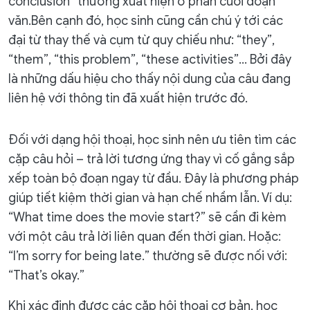
conclusion” thường xuất hiện ở phần cuối đoạn
văn.Bên cạnh đó, học sinh cũng cần chú ý tới các
đại từ thay thế và cụm từ quy chiếu như: “they”,
“them”, “this problem”, “these activities”… Bởi đây
là những dấu hiệu cho thấy nội dung của câu đang
liên hệ với thông tin đã xuất hiện trước đó.
Đối với dạng hội thoại, học sinh nên ưu tiên tìm các
cặp câu hỏi – trả lời tương ứng thay vì cố gắng sắp
xếp toàn bộ đoạn ngay từ đầu. Đây là phương pháp
giúp tiết kiệm thời gian và hạn chế nhầm lẫn. Ví dụ:
“What time does the movie start?” sẽ cần đi kèm
với một câu trả lời liên quan đến thời gian. Hoặc:
“I’m sorry for being late.” thường sẽ được nối với:
“That’s okay.”
Khi xác định được các cặp hội thoại cơ bản, học