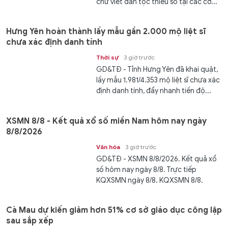
chữ viết dân tộc thiểu số tại các cơ...
Hưng Yên hoàn thành lấy mẫu gần 2.000 mộ liệt sĩ
chưa xác định danh tính
Thời sự
3 giờ trước
GD&TĐ - Tỉnh Hưng Yên đã khai quật,
lấy mẫu 1.981/4.353 mộ liệt sĩ chưa xác
định danh tính, đẩy nhanh tiến độ...
XSMN 8/8 - Kết quả xổ số miền Nam hôm nay ngày
8/8/2026
Văn hóa
3 giờ trước
GD&TĐ - XSMN 8/8/2026. Kết quả xổ
số hôm nay ngày 8/8. Trực tiếp
KQXSMN ngày 8/8. KQXSMN 8/8.
Kết...
Cà Mau dự kiến giảm hơn 51% cơ sở giáo dục công lập
sau sắp xếp