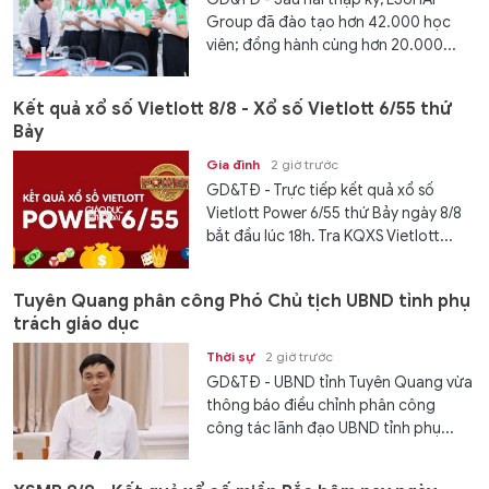
Group đã đào tạo hơn 42.000 học
viên; đồng hành cùng hơn 20.000...
Kết quả xổ số Vietlott 8/8 - Xổ số Vietlott 6/55 thứ
Bảy
Gia đình
2 giờ trước
GD&TĐ - Trực tiếp kết quả xổ số
Vietlott Power 6/55 thứ Bảy ngày 8/8
bắt đầu lúc 18h. Tra KQXS Vietlott...
Tuyên Quang phân công Phó Chủ tịch UBND tỉnh phụ
trách giáo dục
Thời sự
2 giờ trước
GD&TĐ - UBND tỉnh Tuyên Quang vừa
thông báo điều chỉnh phân công
công tác lãnh đạo UBND tỉnh phụ...