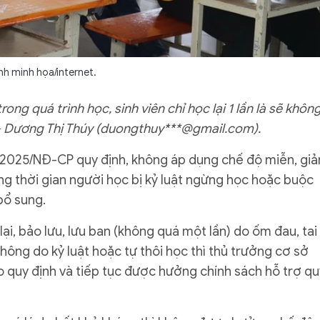
nh minh họa/internet.
ng quá trình học, sinh viên chỉ học lại 1 lần là sẽ khôn
– Dương Thị Thúy (duongthuy***@gmail.com).
/2025/NĐ-CP quy định, không áp dụng chế độ miễn, giả
rong thời gian người học bị kỷ luật ngừng học hoặc buộc
 bổ sung.
i, bảo lưu, lưu ban (không quá một lần) do ốm đau, tai
hông do kỷ luật hoặc tự thôi học thì thủ trưởng cơ sở
o quy định và tiếp tục được hưởng chính sách hỗ trợ qu