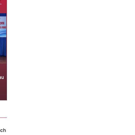
Sáp nhập Trường Cao đẳng Y tế
au
Bạc Liêu vào Trường Cao đẳng Y
tế Cà Mau
06/08/2026 11:09
ích