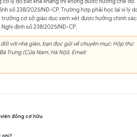
ng có lý do bất khả kháng thì không được hưởng chế độ
định số 238/2025/NĐ-CP. Trường hợp phải học lại vì lý d
thủ trưởng cơ sở giáo dục xem xét được hưởng chính sá
ại Nghị định số 238/2025/NĐ-CР.
 đối với nhà giáo, bạn đọc gửi về chuyên mục: Hộp thư
 Bà Trưng (Cửa Nam, Hà Nội). Email:
 viên đồng cơ hữu
 phí?