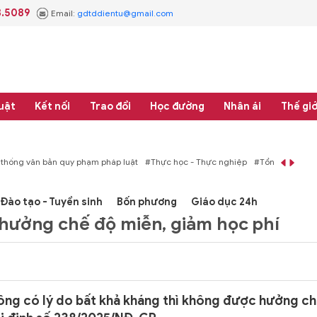
3.5089
Email:
gdtddientu@gmail.com
uật
Kết nối
Trao đổi
Học đường
Nhân ái
Thế giớ
ăn bản quy phạm pháp luật
#Thực học - Thực nghiệp
#Tổng rà soát hệ thống
Đào tạo - Tuyển sinh
Bốn phương
Giáo dục 24h
hưởng chế độ miễn, giảm học phí
hông có lý do bất khả kháng thì không được hưởng c