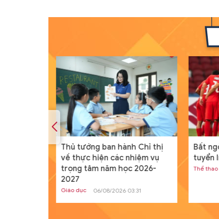
ịch nước
Thủ tướng ban hành Chỉ thị
Bất ng
p Nhà
về thực hiện các nhiệm vụ
tuyển 
 và New
trọng tâm năm học 2026-
Thể thao
2027
Giáo dục
04
06/08/2026 03:31