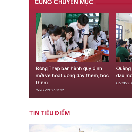
CÙNG CHUYÊN MỤC
rường Chính
Đồng Tháp ban hành quy định
Quảng 
g Chính trị
mới về hoạt động dạy thêm, học
đầu mố
thêm
06/08/202
06/08/2026 11:32
TIN TIÊU ĐIỂM