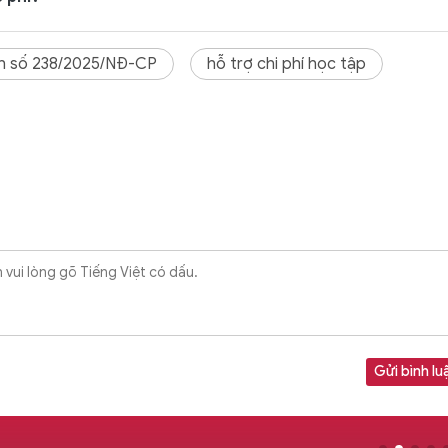
ịnh số 238/2025/NĐ-CР
hỗ trợ chi phí học tập
Gửi bình lu