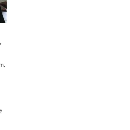
g
m,
y