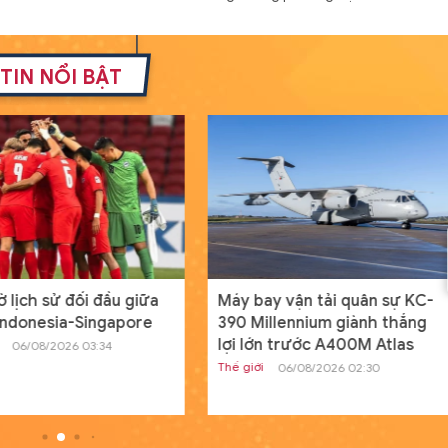
Đóng hàng loạt tàu đổ bộ Dự á
11711 với cấu hình mới
TIN NỔI BẬT
Thế giới
19/07/2024 08:00
GD&TĐ - Cấu hình mới của tàu đổ bộ 
án 11711 mang lại khả năng tác chiến c
hơn cho Hải quân Nga.
Nam sinh người Tày đỗ đầu khối
A01 tỉnh Lạng Sơn từng bỏ vòn
loại HSG quốc gia
Học đường
20/07/2024 00:04
GD&TĐ - Dù điều kiện học tập có phần
ờ lịch sử đối đầu giữa
Máy bay vận tải quân sự KC-
hạn chế nhưng, Dương Đình Thanh ngư
Indonesia-Singapore
390 Millennium giành thắng
dân tộc Tày vẫn sở hữu điểm số ba môn
lợi lớn trước A400M Atlas
06/08/2026 03:34
Thế giới
06/08/2026 02:30
Tìm ra nguyên nhân máy tính c
Windows toàn cầu ngừng hoạt
động