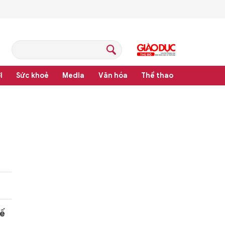
i
Sức khoẻ
Media
Văn hóa
Thể thao
 văn bản quy phạm pháp luật
hế