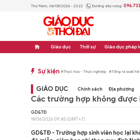
096.73
Thứ Năm, 06/08/2026 - 23:22
Đường dây nóng:
Giáo dục
Thời sự
Giáo dục pháp l
Sự kiện
n bản quy phạm pháp luật
#Thực học - Thực nghiệp
#Tổng rà soát hệ thống v
GIÁO DỤC
Chính sách
Địa phương
Các trường hợp không được 
GD&TĐ
18/06/2026 09:45 (GMT+7)
GD&TĐ - Trường hợp sinh viên học lại k