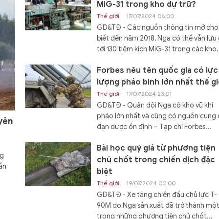
MiG-31 trong kho dự trữ?
Thế giới
17/07/2024 06:00
GD&TĐ - Các nguồn thông tin mở cho
biết đến năm 2018, Nga có thể vẫn lưu 
tới 130 tiêm kích MiG-31 trong các kho.
Forbes nêu tên quốc gia có lực
lượng pháo binh lớn nhất thế gi
Thế giới
17/07/2024 23:01
GD&TĐ - Quân đội Nga có kho vũ khí
pháo lớn nhất và cũng có nguồn cung
yên
đạn dược ổn định – Tạp chí Forbes...
Bài học quý giá từ phương tiện
ng
chủ chốt trong chiến dịch đặc
ần
biệt
Thế giới
19/07/2024 00:00
GD&TĐ - Xe tăng chiến đấu chủ lực T-
90M do Nga sản xuất đã trở thành mộ
trong những phương tiện chủ chốt...