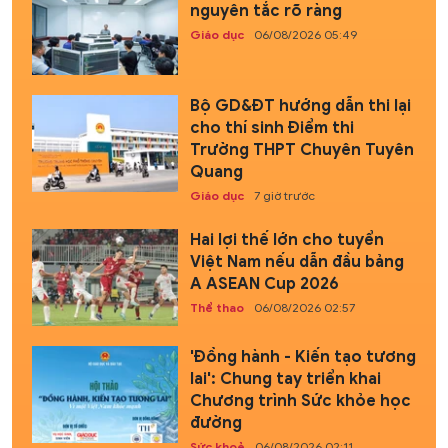
nguyên tắc rõ ràng
Giáo dục
06/08/2026 05:49
Bộ GD&ĐT hướng dẫn thi lại
cho thí sinh Điểm thi
Trường THPT Chuyên Tuyên
Quang
Giáo dục
7 giờ trước
Hai lợi thế lớn cho tuyển
Việt Nam nếu dẫn đầu bảng
A ASEAN Cup 2026
Thể thao
06/08/2026 02:57
'Đồng hành - Kiến tạo tương
lai': Chung tay triển khai
Chương trình Sức khỏe học
đường
Sức khoẻ
06/08/2026 02:11