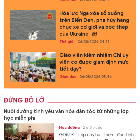
Hỏa lực Nga xóa sổ xuồng
trên Biển Đen, phá hủy hàng
chục xe cơ giới và bọc thép
của Ukraine
Thế giới
06/08/2026 04:23
Giáo viên kiêm nhiệm Chi ủy
viên có được giảm định mức
tiết dạy?
Giáo dục
06/08/2026 05:46
ĐỪNG BỎ LỠ
Nuôi dưỡng tình yêu văn hóa dân tộc từ những lớp
học miễn phí
Học đường
2 giờ trước
GD&TĐ - Lớp dạy hát Then - đàn Tính