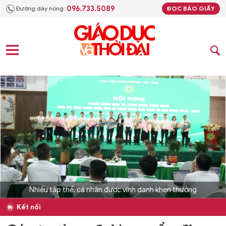
096.733.5089
Đường dây nóng:
ĐỌC BÁO GIẤY
Nhiều tập thể, cá nhân được vinh danh khen thưởng
Kết nối