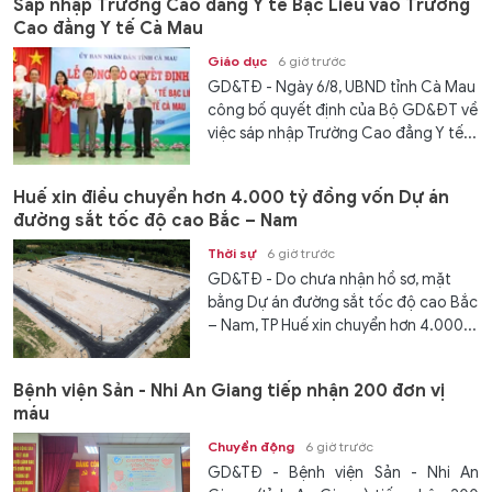
Sáp nhập Trường Cao đẳng Y tế Bạc Liêu vào Trường
Cao đẳng Y tế Cà Mau
Giáo dục
6 giờ trước
GD&TĐ - Ngày 6/8, UBND tỉnh Cà Mau
công bố quyết định của Bộ GD&ĐT về
việc sáp nhập Trường Cao đẳng Y tế...
Huế xin điều chuyển hơn 4.000 tỷ đồng vốn Dự án
đường sắt tốc độ cao Bắc – Nam
Thời sự
6 giờ trước
GD&TĐ - Do chưa nhận hồ sơ, mặt
bằng Dự án đường sắt tốc độ cao Bắc
– Nam, TP Huế xin chuyển hơn 4.000...
Bệnh viện Sản - Nhi An Giang tiếp nhận 200 đơn vị
máu
Chuyển động
6 giờ trước
GD&TĐ - Bệnh viện Sản - Nhi An