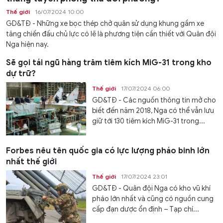
Thế giới
16/07/2024 10:00
GD&TĐ - Những xe bọc thép chở quân sử dụng khung gầm xe
tăng chiến đấu chủ lực có lẽ là phương tiện cần thiết với Quân đội
Nga hiện nay.
Sẽ gọi tái ngũ hàng trăm tiêm kích MiG-31 trong kho
dự trữ?
Thế giới
17/07/2024 06:00
GD&TĐ - Các nguồn thông tin mở cho
biết đến năm 2018, Nga có thể vẫn lưu
giữ tới 130 tiêm kích MiG-31 trong...
Forbes nêu tên quốc gia có lực lượng pháo binh lớn
nhất thế giới
Thế giới
17/07/2024 23:01
GD&TĐ - Quân đội Nga có kho vũ khí
pháo lớn nhất và cũng có nguồn cung
cấp đạn dược ổn định – Tạp chí...