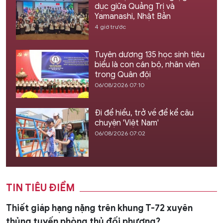
dục giữa Quảng Trị và
Yamanashi, Nhật Bản
4 giờ trước
Tuyên dương 135 học sinh tiêu
biểu là con cán bộ, nhân viên
trong Quân đội
06/08/2026 07:10
Đi để hiểu, trở về để kể câu
chuyện 'Việt Nam'
06/08/2026 07:02
TIN TIÊU ĐIỂM
Thiết giáp hạng nặng trên khung T-72 xuyên
thủng tuyến phòng thủ đối phương?