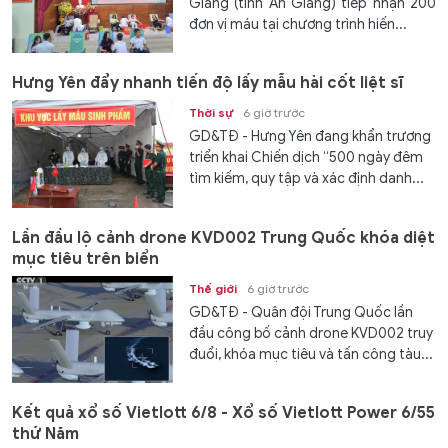
Giang (tỉnh An Giang) tiếp nhận 200
đơn vị máu tại chương trình hiến...
Hưng Yên đẩy nhanh tiến độ lấy mẫu hài cốt liệt sĩ
Thời sự
6 giờ trước
GD&TĐ - Hưng Yên đang khẩn trương
triển khai Chiến dịch “500 ngày đêm
tìm kiếm, quy tập và xác định danh...
Lần đầu lộ cảnh drone KVD002 Trung Quốc khóa diệt
mục tiêu trên biển
Thế giới
6 giờ trước
GD&TĐ - Quân đội Trung Quốc lần
đầu công bố cảnh drone KVD002 truy
đuổi, khóa mục tiêu và tấn công tàu...
Kết quả xổ số Vietlott 6/8 - Xổ số Vietlott Power 6/55
thứ Năm