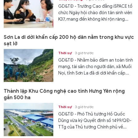
GD&TĐ - Trường Cao đẳng iSPACE tổ
chức Ngày hội chào đón tân sinh viên
K37, mang đến không khí rộn ràng...
Sơn La di dời khẩn cấp 200 hộ dân nằm trong khu vực
sạt lở
Thời sự
3 giờ trước
GD&TĐ - Nhằm bảo đảm an toàn tính
mạng, tài sản cho người dân, xã Muổi
Nọi, tỉnh Sơn La đã di dời khẩn cấp...
Thành lập Khu Công nghệ cao tỉnh Hưng Yên rộng
gần 500 ha
Thời sự
3 giờ trước
GD&TĐ - Phó Thủ tướng Hồ Quốc
Dũng vừa ký Quyết định số 1499/QĐ-
TTg của Thủ tướng Chính phủ về...