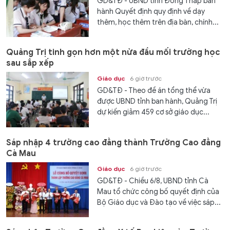
GD&TĐ - UBND tỉnh Đồng Tháp ban
hành Quyết định quy định về dạy
thêm, học thêm trên địa bàn, chính...
Quảng Trị tinh gọn hơn một nửa đầu mối trường học
sau sắp xếp
Giáo dục
6 giờ trước
GD&TĐ - Theo đề án tổng thể vừa
được UBND tỉnh ban hành, Quảng Trị
dự kiến giảm 459 cơ sở giáo dục...
Sáp nhập 4 trường cao đẳng thành Trường Cao đẳng
Cà Mau
Giáo dục
6 giờ trước
GD&TĐ - Chiều 6/8, UBND tỉnh Cà
Mau tổ chức công bố quyết định của
Bộ Giáo dục và Đào tạo về việc sáp...