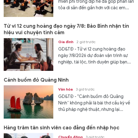
miễn phí trong dịp hè đã góp phần lan
tỏa di sản đến gần hơn với các em...
Tử vi 12 cung hoàng đạo ngày 7/8: Bảo Bình nhận tín
hiệu vui chuyện tình cảm
Gia đình
2 giờ trước
GD&TĐ - Tử vi 12 cung hoàng đạo
ngày 7/8/2026 dự đoán vận trình sự
nghiệp, tài lộc, tình duyên giúp bạn...
Cánh buồm đỏ Quảng Ninh
Văn hóa
3 giờ trước
GD&TĐ - "Cánh buồm đỏ Quảng
Ninh” không phải là bài thơ cầu kỳ về
thủ pháp nghệ thuật, nhưng lại...
Hàng trăm tân sinh viên cao đẳng đến nhập học
Chuyển động
3 giờ trước