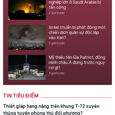
nghiệp lớn ở Saudi Arabia bị
tấn công
2 giờ trước
Israel chuẩn bị phát động một
chiến dịch quân sự độc lập
vào Iran?
2 giờ trước
Mỹ thiếu tên lửa Patriot, đồng
minh châu Á đứng trước nguy
cơ gì?
3 giờ trước
TIN TIÊU ĐIỂM
Thiết giáp hạng nặng trên khung T-72 xuyên
thủng tuyến phòng thủ đối phương?