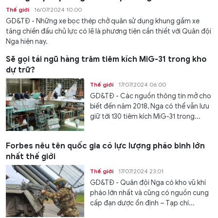
Thế giới
16/07/2024 10:00
GD&TĐ - Những xe bọc thép chở quân sử dụng khung gầm xe
tăng chiến đấu chủ lực có lẽ là phương tiện cần thiết với Quân đội
Nga hiện nay.
Sẽ gọi tái ngũ hàng trăm tiêm kích MiG-31 trong kho
dự trữ?
Thế giới
17/07/2024 06:00
GD&TĐ - Các nguồn thông tin mở cho
biết đến năm 2018, Nga có thể vẫn lưu
giữ tới 130 tiêm kích MiG-31 trong...
Forbes nêu tên quốc gia có lực lượng pháo binh lớn
nhất thế giới
Thế giới
17/07/2024 23:01
GD&TĐ - Quân đội Nga có kho vũ khí
pháo lớn nhất và cũng có nguồn cung
cấp đạn dược ổn định – Tạp chí...