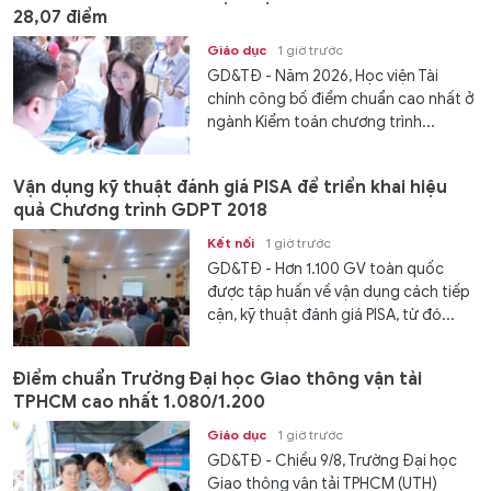
28,07 điểm
Giáo dục
1 giờ trước
GD&TĐ - Năm 2026, Học viện Tài
chính công bố điểm chuẩn cao nhất ở
ngành Kiểm toán chương trình...
Vận dụng kỹ thuật đánh giá PISA để triển khai hiệu
quả Chương trình GDPT 2018
Kết nối
1 giờ trước
GD&TĐ - Hơn 1.100 GV toàn quốc
được tập huấn về vận dụng cách tiếp
cận, kỹ thuật đánh giá PISA, từ đó...
Điểm chuẩn Trường Đại học Giao thông vận tải
TPHCM cao nhất 1.080/1.200
Giáo dục
1 giờ trước
GD&TĐ - Chiều 9/8, Trường Đại học
Giao thông vận tải TPHCM (UTH)