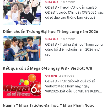
Giáo dục
2 giờ trước
GD&TĐ - Theo hướng dẫn của Bộ
GD&ĐT, trước 17h ngày 13/8/2026, các
cơ sở đào tạo thông báo kết quả...
Điểm chuẩn Trường Đại học Thăng Long năm 2026
Giáo dục
2 giờ trước
GD&TĐ - Trường Đại học Thăng Long
công bố điểm chuẩn năm 2026 như
sau:
Kết quả xổ số Mega 6/45 ngày 9/8 - Vietlott 9/8
Gia đình
2 giờ trước
GD&TĐ - Trực tiếp kết quả xổ số
Vietlott Mega hôm nay, ngày
9/8/2026, bắt đầu lúc 18h. Tra KQXS...
Ngành Y khoa Trường Đại học Y khoa Phạm Ngọc