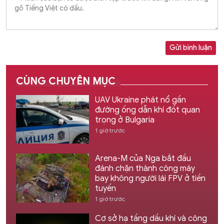
Gửi bình luận
CÙNG CHUYÊN MỤC
UAV Ukraine phát nổ gần
đường ống dẫn khí đốt quan
trọng ở Bulgaria
1 giờ trước
Arena-M của Nga bắt đầu
đánh chặn thành công máy
bay không người lái FPV ở tiền
tuyến
1 giờ trước
Cơ sở hạ tầng dầu khí và công