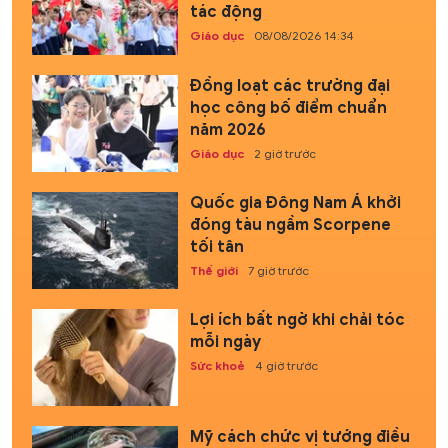
tác động
Giáo dục
08/08/2026 14:34
Đồng loạt các trường đại
học công bố điểm chuẩn
năm 2026
Giáo dục
2 giờ trước
Quốc gia Đông Nam Á khởi
đóng tàu ngầm Scorpene
tối tân
Thế giới
7 giờ trước
Lợi ích bất ngờ khi chải tóc
mỗi ngày
Sức khoẻ
4 giờ trước
Mỹ cách chức vị tướng điều