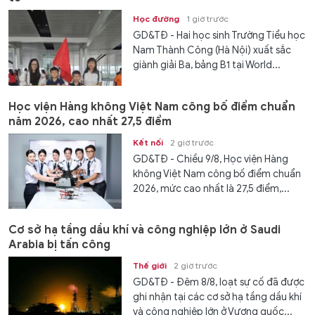
Học đường
1 giờ trước
GD&TĐ - Hai học sinh Trường Tiểu học
Nam Thành Công (Hà Nội) xuất sắc
giành giải Ba, bảng B1 tại World...
Học viện Hàng không Việt Nam công bố điểm chuẩn
năm 2026, cao nhất 27,5 điểm
Kết nối
2 giờ trước
GD&TĐ - Chiều 9/8, Học viện Hàng
không Việt Nam công bố điểm chuẩn
2026, mức cao nhất là 27,5 điểm,...
Cơ sở hạ tầng dầu khí và công nghiệp lớn ở Saudi
Arabia bị tấn công
Thế giới
2 giờ trước
GD&TĐ - Đêm 8/8, loạt sự cố đã được
ghi nhận tại các cơ sở hạ tầng dầu khí
và công nghiệp lớn ở Vương quốc...