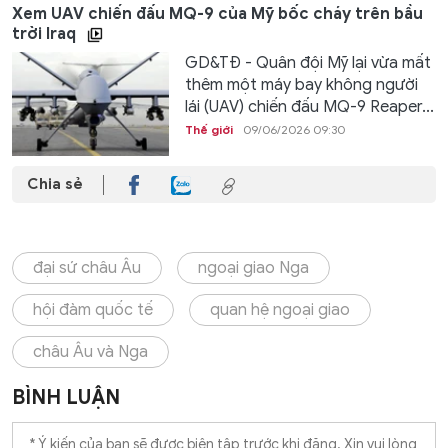
Xem UAV chiến đấu MQ-9 của Mỹ bốc cháy trên bầu
trời Iraq
GD&TĐ - Quân đội Mỹ lại vừa mất
thêm một máy bay không người
lái (UAV) chiến đấu MQ-9 Reaper...
Thế giới
09/06/2026 09:30
Chia sẻ
đại sứ châu Âu
ngoại giao Nga
hội đàm quốc tế
quan hệ ngoại giao
châu Âu và Nga
BÌNH LUẬN