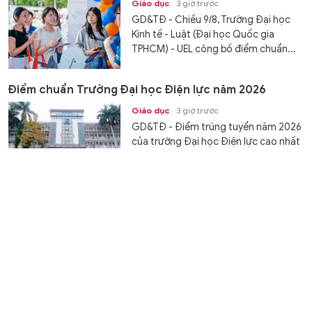
Giáo dục
3 giờ trước
GD&TĐ - Chiều 9/8, Trường Đại học
Kinh tế - Luật (Đại học Quốc gia
TPHCM) - UEL công bố điểm chuẩn...
Điểm chuẩn Trường Đại học Điện lực năm 2026
Giáo dục
3 giờ trước
GD&TĐ - Điểm trúng tuyển năm 2026
của trường Đại học Điện lực cao nhất
là 24,60 điểm thuộc về ngành:...
Một ngành của Trường Đại học Ngoại thương có
điểm chuẩn gần 30
Giáo dục
3 giờ trước
GD&TĐ - Chương trình tiên tiến Kinh
tế đối ngoại của Trường Đại học
Ngoại thương có mức điểm chuẩn...