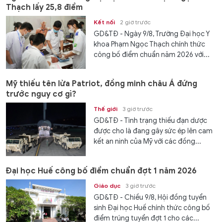
Thạch lấy 25,8 điểm
Kết nối
2 giờ trước
GD&TĐ - Ngày 9/8, Trường Đại học Y
khoa Phạm Ngọc Thạch chính thức
công bố điểm chuẩn năm 2026 với...
Mỹ thiếu tên lửa Patriot, đồng minh châu Á đứng
trước nguy cơ gì?
Thế giới
3 giờ trước
GD&TĐ - Tình trạng thiếu đạn dược
được cho là đang gây sức ép lên cam
kết an ninh của Mỹ với các đồng...
Đại học Huế công bố điểm chuẩn đợt 1 năm 2026
Giáo dục
3 giờ trước
GD&TĐ - Chiều 9/8, Hội đồng tuyển
sinh Đại học Huế chính thức công bố
điểm trúng tuyển đợt 1 cho các...