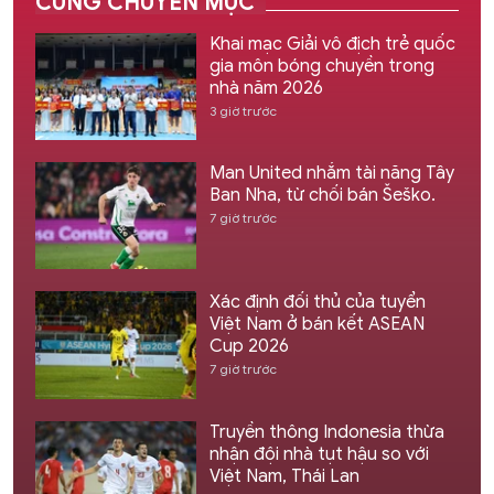
CÙNG CHUYÊN MỤC
Khai mạc Giải vô địch trẻ quốc
gia môn bóng chuyền trong
nhà năm 2026
3 giờ trước
Man United nhắm tài năng Tây
Ban Nha, từ chối bán Šeško.
7 giờ trước
Xác định đối thủ của tuyển
Việt Nam ở bán kết ASEAN
Cup 2026
7 giờ trước
Truyền thông Indonesia thừa
nhận đội nhà tụt hậu so với
Việt Nam, Thái Lan