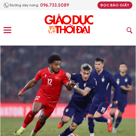
096.733.5089
Đường dây nóng:
ĐỌC BÁO GIẤY