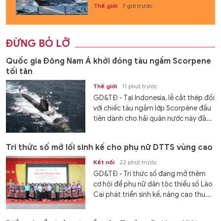
Thế giới
7 giờ trước
ĐỪNG BỎ LỠ
Quốc gia Đông Nam Á khởi đóng tàu ngầm Scorpene
tối tân
Thế giới
11 phút trước
GD&TĐ - Tại Indonesia, lễ cắt thép đối
với chiếc tàu ngầm lớp Scorpène đầu
tiên dành cho hải quân nước này đã...
Tri thức số mở lối sinh kế cho phụ nữ DTTS vùng cao
Kết nối
22 phút trước
GD&TĐ - Tri thức số đang mở thêm
cơ hội để phụ nữ dân tộc thiểu số Lào
Cai phát triển sinh kế, nâng cao thu...