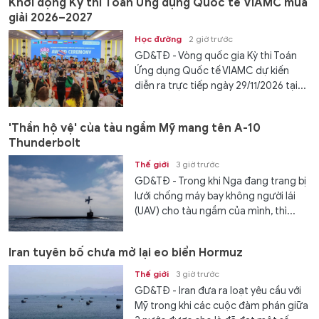
Khởi động Kỳ thi Toán Ứng dụng Quốc tế VIAMC mùa
giải 2026–2027
Học đường
2 giờ trước
GD&TĐ - Vòng quốc gia Kỳ thi Toán
Ứng dụng Quốc tế VIAMC dự kiến
diễn ra trực tiếp ngày 29/11/2026 tại...
'Thần hộ vệ' của tàu ngầm Mỹ mang tên A-10
Thunderbolt
Thế giới
3 giờ trước
GD&TĐ - Trong khi Nga đang trang bị
lưới chống máy bay không người lái
(UAV) cho tàu ngầm của mình, thì...
Iran tuyên bố chưa mở lại eo biển Hormuz
Thế giới
3 giờ trước
GD&TĐ - Iran đưa ra loạt yêu cầu với
Mỹ trong khi các cuộc đàm phán giữa