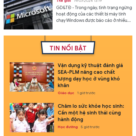
Thế giới
19/07/2024 13:19
GD&TĐ - Trong ngày, tình trạng ngừng
hoạt động của các thiết bị máy tính
chạy Windows được báo cáo ở nhiều...
TIN NỔI BẬT
Vận dụng kỹ thuật đánh giá
SEA-PLM nâng cao chất
lượng dạy học ở vùng khó
khăn
Giáo dục
1 giờ trước
Chăm lo sức khỏe học sinh:
Cần một hệ sinh thái cùng
hành động
Học đường
5 giờ trước