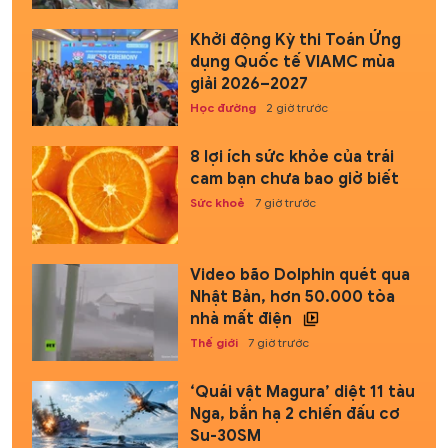
Khởi động Kỳ thi Toán Ứng
dụng Quốc tế VIAMC mùa
giải 2026–2027
Học đường
2 giờ trước
8 lợi ích sức khỏe của trái
cam bạn chưa bao giờ biết
Sức khoẻ
7 giờ trước
Video bão Dolphin quét qua
Nhật Bản, hơn 50.000 tòa
nhà mất điện
Thế giới
7 giờ trước
‘Quái vật Magura’ diệt 11 tàu
Nga, bắn hạ 2 chiến đấu cơ
Su-30SM