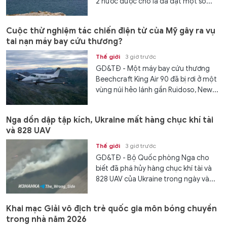
2 nước được cho là đã đạt một số...
Cuộc thử nghiệm tác chiến điện tử của Mỹ gây ra vụ
tai nạn máy bay cứu thương?
Thế giới
3 giờ trước
GD&TĐ - Một máy bay cứu thương
Beechcraft King Air 90 đã bị rơi ở một
vùng núi hẻo lánh gần Ruidoso, New...
Nga dồn dập tập kích, Ukraine mất hàng chục khí tài
và 828 UAV
Thế giới
3 giờ trước
GD&TĐ - Bộ Quốc phòng Nga cho
biết đã phá hủy hàng chục khí tài và
828 UAV của Ukraine trong ngày và...
Khai mạc Giải vô địch trẻ quốc gia môn bóng chuyền
trong nhà năm 2026