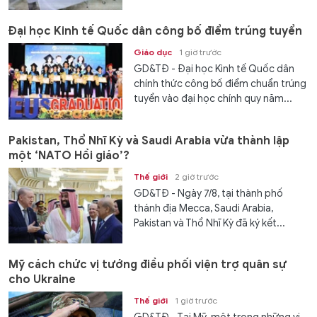
Đại học Kinh tế Quốc dân công bố điểm trúng tuyển
Giáo dục
1 giờ trước
GD&TĐ - Đại học Kinh tế Quốc dân
chính thức công bố điểm chuẩn trúng
tuyển vào đại học chính quy năm...
Pakistan, Thổ Nhĩ Kỳ và Saudi Arabia vừa thành lập
một ‘NATO Hồi giáo’?
Thế giới
2 giờ trước
GD&TĐ - Ngày 7/8, tại thành phố
thánh địa Mecca, Saudi Arabia,
Pakistan và Thổ Nhĩ Kỳ đã ký kết...
Mỹ cách chức vị tướng điều phối viện trợ quân sự
cho Ukraine
Thế giới
1 giờ trước