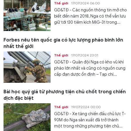
Thế giới
17/07/2024 06:00
GD&TĐ - Các nguồn thông tin mở cho
biết đến năm 2018, Nga có thể vẫn lưu
giữ tới 130 tiêm kích MiG-31 trong...
Forbes nêu tên quốc gia có lực lượng pháo binh lớn
nhất thế giới
Thế giới
17/07/2024 23:01
GD&TĐ - Quân đội Nga có kho vũ khí
pháo lớn nhất và cũng có nguồn cung
cấp đạn dược ổn định – Tạp chí...
Bài học quý giá từ phương tiện chủ chốt trong chiến
dịch đặc biệt
Thế giới
19/07/2024 00:00
GD&TĐ - Xe tăng chiến đấu chủ lực T-
90M do Nga sản xuất đã trở thành
một trong những phương tiện chủ...