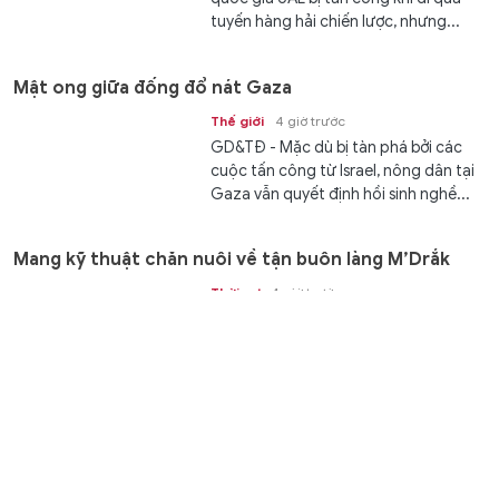
tuyến hàng hải chiến lược, nhưng...
Mật ong giữa đống đổ nát Gaza
Thế giới
4 giờ trước
GD&TĐ - Mặc dù bị tàn phá bởi các
cuộc tấn công từ Israel, nông dân tại
Gaza vẫn quyết định hồi sinh nghề...
Mang kỹ thuật chăn nuôi về tận buôn làng M’Drắk
Thời sự
4 giờ trước
GD&TĐ - Lớp học nghề về tận thôn,
buôn giúp đồng bào dân tộc thiểu số
M’Drắk tiếp cận kỹ thuật chăn nuôi,...
Ninh Bình yêu cầu hoàn thành tổ chức lại cơ sở giáo
dục trước 20/8
Giáo dục
5 giờ trước