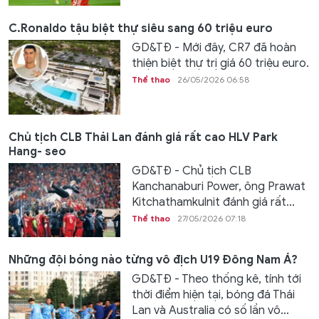
C.Ronaldo tậu biệt thự siêu sang 60 triệu euro
GD&TĐ - Mới đây, CR7 đã hoàn
thiện biệt thự trị giá 60 triệu euro.
Thể thao
26/05/2026 06:58
Chủ tịch CLB Thái Lan đánh giá rất cao HLV Park
Hang- seo
GD&TĐ - Chủ tịch CLB
Kanchanaburi Power, ông Prawat
Kitchathamkulnit đánh giá rất...
Thể thao
27/05/2026 07:18
Những đội bóng nào từng vô địch U19 Đông Nam Á?
GD&TĐ - Theo thống kê, tính tới
thời điểm hiện tại, bóng đá Thái
Lan và Australia có số lần vô...