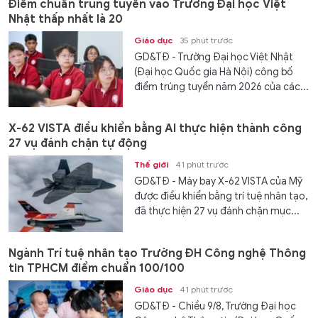
Điểm chuẩn trúng tuyển vào Trường Đại học Việt
Nhật thấp nhất là 20
Giáo dục
35 phút trước
GD&TĐ - Trường Đại học Việt Nhật
(Đại học Quốc gia Hà Nội) công bố
điểm trúng tuyển năm 2026 của các...
X-62 VISTA điều khiển bằng AI thực hiện thành công
27 vụ đánh chặn tự động
Thế giới
41 phút trước
GD&TĐ - Máy bay X-62 VISTA của Mỹ
được điều khiển bằng trí tuệ nhân tạo,
đã thực hiện 27 vụ đánh chặn mục...
Ngành Trí tuệ nhân tạo Trường ĐH Công nghệ Thông
tin TPHCM điểm chuẩn 100/100
Giáo dục
41 phút trước
GD&TĐ - Chiều 9/8, Trường Đại học