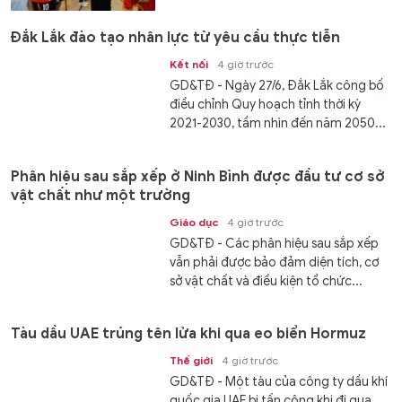
Đắk Lắk đào tạo nhân lực từ yêu cầu thực tiễn
Kết nối
4 giờ trước
GD&TĐ - Ngày 27/6, Đắk Lắk công bố
điều chỉnh Quy hoạch tỉnh thời kỳ
2021-2030, tầm nhìn đến năm 2050...
Phân hiệu sau sắp xếp ở Ninh Bình được đầu tư cơ sở
vật chất như một trường
Giáo dục
4 giờ trước
GD&TĐ - Các phân hiệu sau sắp xếp
vẫn phải được bảo đảm diện tích, cơ
sở vật chất và điều kiện tổ chức...
Tàu dầu UAE trúng tên lửa khi qua eo biển Hormuz
Thế giới
4 giờ trước
GD&TĐ - Một tàu của công ty dầu khí
quốc gia UAE bị tấn công khi đi qua