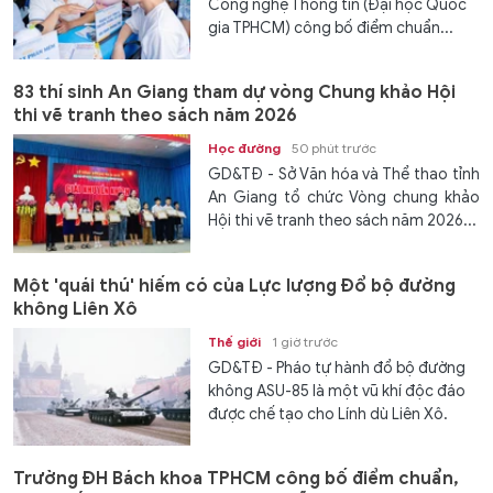
Công nghệ Thông tin (Đại học Quốc
gia TPHCM) công bố điểm chuẩn...
83 thí sinh An Giang tham dự vòng Chung khảo Hội
thi vẽ tranh theo sách năm 2026
Học đường
50 phút trước
GD&TĐ - Sở Văn hóa và Thể thao tỉnh
An Giang tổ chức Vòng chung khảo
Hội thi vẽ tranh theo sách năm 2026...
Một 'quái thú' hiếm có của Lực lượng Đổ bộ đường
không Liên Xô
Thế giới
1 giờ trước
GD&TĐ - Pháo tự hành đổ bộ đường
không ASU-85 là một vũ khí độc đáo
được chế tạo cho Lính dù Liên Xô.
Trường ĐH Bách khoa TPHCM công bố điểm chuẩn,