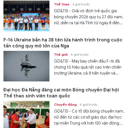
Thể thao
3 giờ trước
GD&TĐ - Giải vô địch trẻ quốc gia
bóng chuyền 2026 quy tụ 27 đội nam,
nữ, diễn ra tại Hà Tĩnh từ ngày 8 đến...
F-16 Ukraine bắn hạ 38 tên lửa hành trình trong cuộc
tấn công quy mô lớn của Nga
Thế giới
4 giờ trước
GD&TĐ - Máy bay chiến đấu F-16 đã
chứng tỏ hiệu quả rất cao trên chiến
trường Ukraine, cả ở tiền tuyến và...
Đại học Đà Nẵng đăng cai môn Bóng chuyền Đại hội
Thể thao sinh viên toàn quốc
Chuyển động
4 giờ trước
GD&TĐ - Có 10 đội bóng chuyền nam,
nữ đến từ các cơ sở giáo dục đại học
tại miền Trung với hơn 130 vận động...