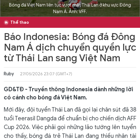
Bóng đá Việt Nam liên tục vượt mặt Thái Lan ở khu vực Đông
Nam Á. Ảnh: VFF.
Thể thao
Báo Indonesia: Bóng đá Đông
Nam Á dịch chuyển quyền lực
từ Thái Lan sang Việt Nam
Ruby
27/05/2026 23:07 (GMT+7)
GD&TĐ - Truyền thông Indonesia dành những lời
có cánh cho bóng đá Việt Nam.
Mới đây, đội tuyển Thái Lan đã gọi lại chân sút đã 38
tuổi Teerasil Dangda để chuẩn bị cho chiến dịch AFF
Cup 2026. Việc phải gọi những lão tướng lên tuyển
cho thấy, bóng đá trẻ Thái Lan đang thiếu nhân tài