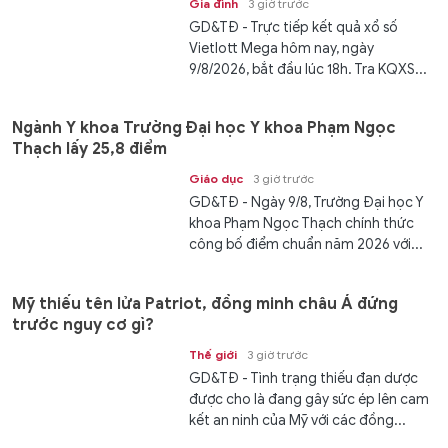
Gia đình
3 giờ trước
GD&TĐ - Trực tiếp kết quả xổ số
Vietlott Mega hôm nay, ngày
9/8/2026, bắt đầu lúc 18h. Tra KQXS...
Ngành Y khoa Trường Đại học Y khoa Phạm Ngọc
Thạch lấy 25,8 điểm
Giáo dục
3 giờ trước
GD&TĐ - Ngày 9/8, Trường Đại học Y
khoa Phạm Ngọc Thạch chính thức
công bố điểm chuẩn năm 2026 với...
Mỹ thiếu tên lửa Patriot, đồng minh châu Á đứng
trước nguy cơ gì?
Thế giới
3 giờ trước
GD&TĐ - Tình trạng thiếu đạn dược
được cho là đang gây sức ép lên cam
kết an ninh của Mỹ với các đồng...