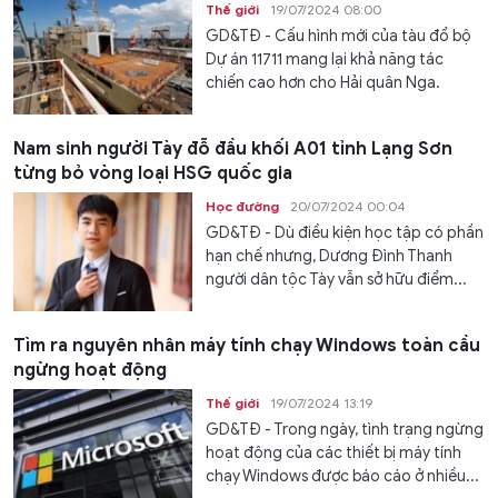
Thế giới
19/07/2024 08:00
GD&TĐ - Cấu hình mới của tàu đổ bộ
Dự án 11711 mang lại khả năng tác
chiến cao hơn cho Hải quân Nga.
Nam sinh người Tày đỗ đầu khối A01 tỉnh Lạng Sơn
từng bỏ vòng loại HSG quốc gia
Học đường
20/07/2024 00:04
GD&TĐ - Dù điều kiện học tập có phần
hạn chế nhưng, Dương Đình Thanh
người dân tộc Tày vẫn sở hữu điểm...
Tìm ra nguyên nhân máy tính chạy Windows toàn cầu
ngừng hoạt động
Thế giới
19/07/2024 13:19
GD&TĐ - Trong ngày, tình trạng ngừng
hoạt động của các thiết bị máy tính
chạy Windows được báo cáo ở nhiều...