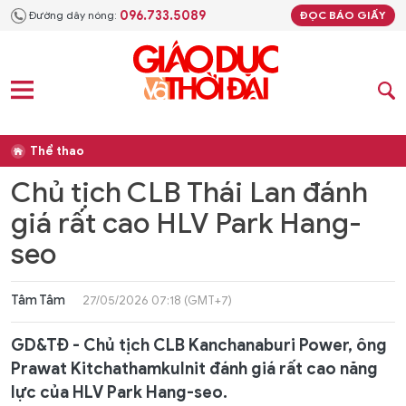
096.733.5089
Đường dây nóng:
ĐỌC BÁO GIẤY
Thể thao
Chủ tịch CLB Thái Lan đánh
giá rất cao HLV Park Hang-
seo
Tâm Tâm
27/05/2026 07:18 (GMT+7)
GD&TĐ - Chủ tịch CLB Kanchanaburi Power, ông
Prawat Kitchathamkulnit đánh giá rất cao năng
lực của HLV Park Hang-seo.