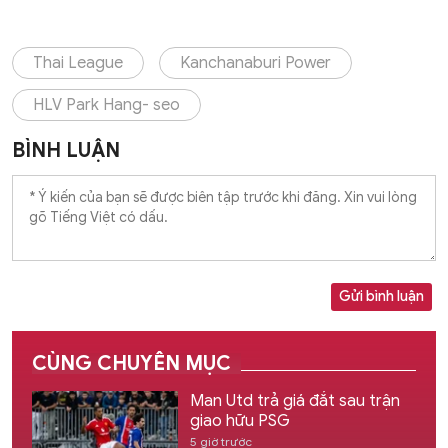
Thai League
Kanchanaburi Power
HLV Park Hang- seo
BÌNH LUẬN
Gửi bình luận
CÙNG CHUYÊN MỤC
Man Utd trả giá đắt sau trận
giao hữu PSG
5 giờ trước