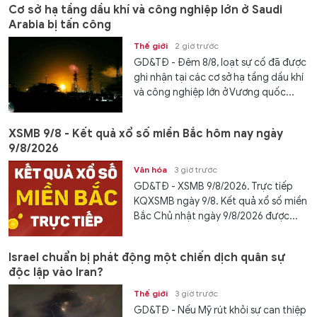
Cơ sở hạ tầng dầu khí và công nghiệp lớn ở Saudi
Arabia bị tấn công
Thế giới
2 giờ trước
GD&TĐ - Đêm 8/8, loạt sự cố đã được
ghi nhận tại các cơ sở hạ tầng dầu khí
và công nghiệp lớn ở Vương quốc...
XSMB 9/8 - Kết quả xổ số miền Bắc hôm nay ngày
9/8/2026
Văn hóa
3 giờ trước
GD&TĐ - XSMB 9/8/2026. Trực tiếp
KQXSMB ngày 9/8. Kết quả xổ số miền
Bắc Chủ nhật ngày 9/8/2026 được...
Israel chuẩn bị phát động một chiến dịch quân sự
độc lập vào Iran?
Thế giới
3 giờ trước
GD&TĐ - Nếu Mỹ rút khỏi sự can thiệp