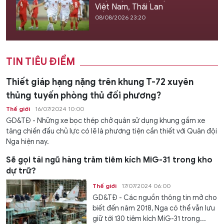
Việt Nam, Thái Lan
08/08/2026 23:20
TIN TIÊU ĐIỂM
Thiết giáp hạng nặng trên khung T-72 xuyên
thủng tuyến phòng thủ đối phương?
Thế giới
16/07/2024 10:00
GD&TĐ - Những xe bọc thép chở quân sử dụng khung gầm xe
tăng chiến đấu chủ lực có lẽ là phương tiện cần thiết với Quân đội
Nga hiện nay.
Sẽ gọi tái ngũ hàng trăm tiêm kích MiG-31 trong kho
dự trữ?
Thế giới
17/07/2024 06:00
GD&TĐ - Các nguồn thông tin mở cho
biết đến năm 2018, Nga có thể vẫn lưu
giữ tới 130 tiêm kích MiG-31 trong...