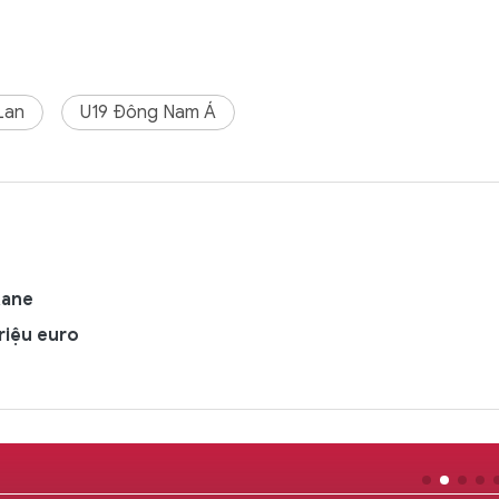
Lan
U19 Đông Nam Á
Kane
riệu euro