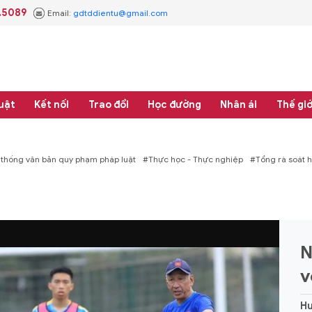
.5089
Email:
gdtddientu@gmail.com
uật
Kết nối
Trao đổi
Học đường
Nhân ái
Thế giớ
 thống văn bản quy phạm pháp luật
#Thực học - Thực nghiệp
#Tổng rà soát 
N
v
H