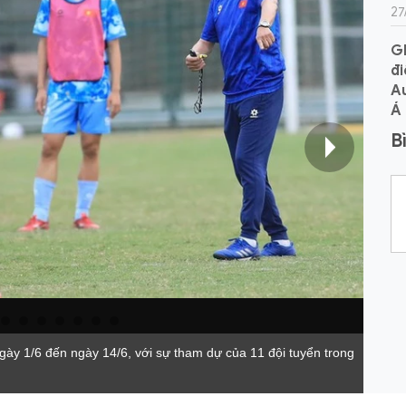
27
GD
đi
Au
Á 
B
gày 1/6 đến ngày 14/6, với sự tham dự của 11 đội tuyển trong