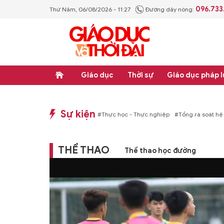
096.733
Thứ Năm, 06/08/2026 - 11:27
Đường dây nóng:
Giáo dục
Thời sự
Giáo dục pháp l
Sự kiện
hống văn bản quy phạm pháp luật
#Thực học - Thực nghiệp
#Tổng rà soát hệ
THỂ THAO
Thể thao học đường