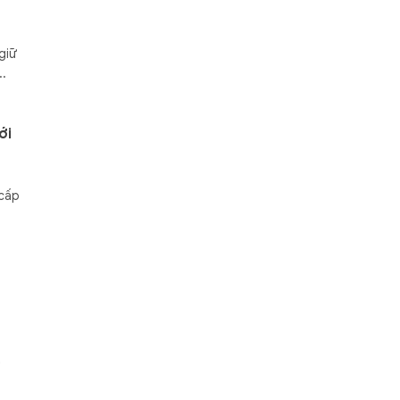
giữ
..
ới
 cấp
t