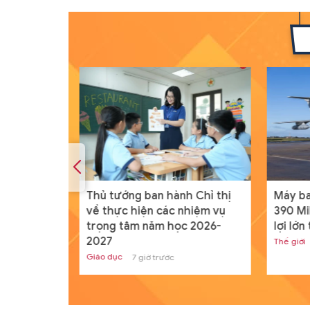
ịch nước
Thủ tướng ban hành Chỉ thị
Máy ba
p Nhà
về thực hiện các nhiệm vụ
390 Mi
 và New
trọng tâm năm học 2026-
lợi lớ
2027
Thế giới
Giáo dục
7 giờ trước