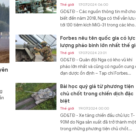
Thế giới
17/07/2024 06:00
GD&TĐ - Các nguồn thông tin mở cho
biết đến năm 2018, Nga có thể vẫn lưu 
tới 130 tiêm kích MiG-31 trong các kho.
Forbes nêu tên quốc gia có lực
lượng pháo binh lớn nhất thế gi
Thế giới
17/07/2024 23:01
GD&TĐ - Quân đội Nga có kho vũ khí
pháo lớn nhất và cũng có nguồn cung
yên
đạn dược ổn định – Tạp chí Forbes...
Bài học quý giá từ phương tiện
ng
chủ chốt trong chiến dịch đặc
ần
biệt
Thế giới
19/07/2024 00:00
GD&TĐ - Xe tăng chiến đấu chủ lực T-
90M do Nga sản xuất đã trở thành mộ
trong những phương tiện chủ chốt...