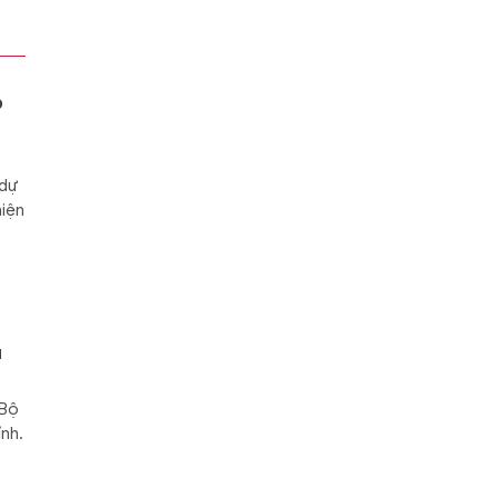
hạy
a...
p
 dự
hiện
u
 Bộ
ỉnh.