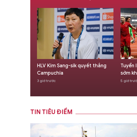
ủa tuyển
HLV Kim Sang-sik quyết thắng
Tuyển I
ái Lan,
Campuchia
sớm kh
3 giờ trước
5 giờ trư
TIN TIÊU ĐIỂM