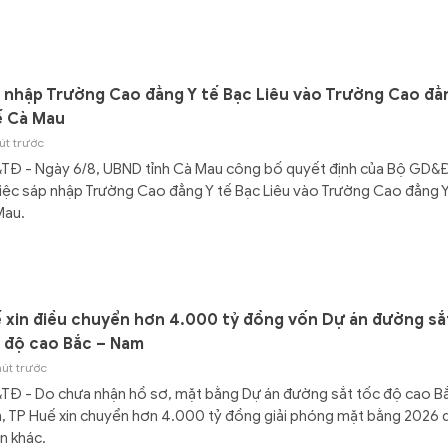
 nhập Trường Cao đẳng Y tế Bạc Liêu vào Trường Cao đẳ
ế Cà Mau
út trước
TĐ - Ngày 6/8, UBND tỉnh Cà Mau công bố quyết định của Bộ GD&
iệc sáp nhập Trường Cao đẳng Y tế Bạc Liêu vào Trường Cao đẳng Y
Mau.
 xin điều chuyển hơn 4.000 tỷ đồng vốn Dự án đường sắ
 độ cao Bắc – Nam
hút trước
Đ - Do chưa nhận hồ sơ, mặt bằng Dự án đường sắt tốc độ cao B
 TP Huế xin chuyển hơn 4.000 tỷ đồng giải phóng mặt bằng 2026 
n khác.