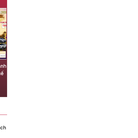
ành
Bất ngờ lịch sử đối đầu giữa
uế
tuyển Indonesia-Singapore
7 giờ trước
ích