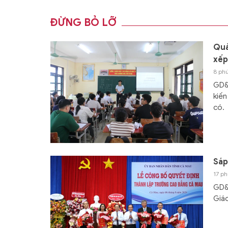
ĐỪNG BỎ LỠ
Quả
xếp
8 phú
GD&T
kiến
có.
Sáp
17 ph
GD&T
Giáo