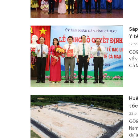
Sáp
Y t
17 ph
GD&
về v
Cà 
Huế
tốc
22 p
GD&T
Nam,
dự á