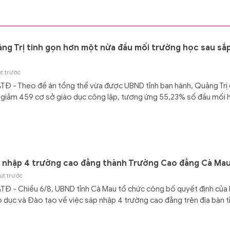
GD&TĐ - Trong ngày, tình trạng ngừng
hoạt động của các thiết bị máy tính c
Windows được báo cáo ở nhiều quốc gi
ng Trị tinh gọn hơn một nửa đầu mối trường học sau sắ
t trước
Đ - Theo đề án tổng thể vừa được UBND tỉnh ban hành, Quảng Trị
 giảm 459 cơ sở giáo dục công lập, tương ứng 55,23% số đầu mối 
 nhập 4 trường cao đẳng thành Trường Cao đẳng Cà Ma
út trước
Đ - Chiều 6/8, UBND tỉnh Cà Mau tổ chức công bố quyết định của
 dục và Đào tạo về việc sáp nhập 4 trường cao đẳng trên địa bàn t