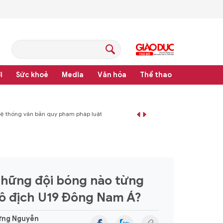
i
Sức khoẻ
Media
Văn hóa
Thể thao
hệ thống văn bản quy phạm pháp luật
hững đội bóng nào từng
ô địch U19 Đông Nam Á?
ưng Nguyễn