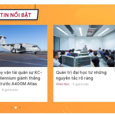
Đóng hàng loạt tàu đổ bộ Dự á
11711 với cấu hình mới
TIN NỔI BẬT
Thế giới
19/07/2024 08:00
GD&TĐ - Cấu hình mới của tàu đổ bộ 
án 11711 mang lại khả năng tác chiến c
hơn cho Hải quân Nga.
Nam sinh người Tày đỗ đầu khối
A01 tỉnh Lạng Sơn từng bỏ vòn
loại HSG quốc gia
Học đường
20/07/2024 00:04
GD&TĐ - Dù điều kiện học tập có phần
y vận tải quân sự KC-
Quản trị đại học từ những
hạn chế nhưng, Dương Đình Thanh ngư
llennium giành thắng
nguyên tắc rõ ràng
dân tộc Tày vẫn sở hữu điểm số ba môn
n trước A400M Atlas
Giáo dục
5 giờ trước
8 giờ trước
Tìm ra nguyên nhân máy tính c
Windows toàn cầu ngừng hoạt
động
Thế giới
19/07/2024 13:19