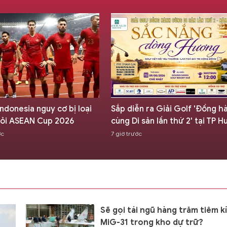
ndonesia nguy cơ bị loại
Sắp diễn ra Giải Golf 'Đồng h
ỏi ASEAN Cup 2026
cùng Di sản lần thứ 2' tại TP H
ớc
7 giờ trước
Sẽ gọi tái ngũ hàng trăm tiêm k
MiG-31 trong kho dự trữ?