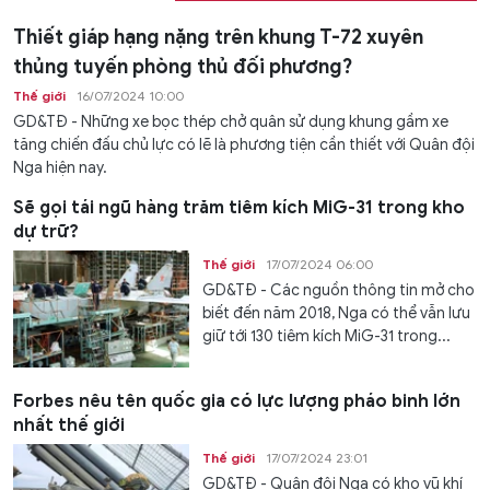
Thiết giáp hạng nặng trên khung T-72 xuyên
thủng tuyến phòng thủ đối phương?
Thế giới
16/07/2024 10:00
GD&TĐ - Những xe bọc thép chở quân sử dụng khung gầm xe
tăng chiến đấu chủ lực có lẽ là phương tiện cần thiết với Quân đội
Nga hiện nay.
Sẽ gọi tái ngũ hàng trăm tiêm kích MiG-31 trong kho
dự trữ?
Thế giới
17/07/2024 06:00
GD&TĐ - Các nguồn thông tin mở cho
biết đến năm 2018, Nga có thể vẫn lưu
giữ tới 130 tiêm kích MiG-31 trong...
Forbes nêu tên quốc gia có lực lượng pháo binh lớn
nhất thế giới
Thế giới
17/07/2024 23:01
GD&TĐ - Quân đội Nga có kho vũ khí