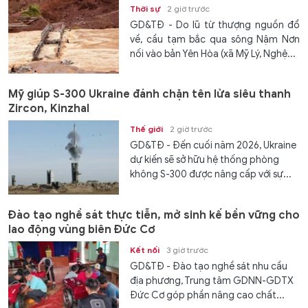
Thời sự
2 giờ trước
GD&TĐ - Do lũ từ thượng nguồn đổ
về, cầu tạm bắc qua sông Nậm Nơn
nối vào bản Yên Hòa (xã Mỹ Lý, Nghệ...
Mỹ giúp S-300 Ukraine đánh chặn tên lửa siêu thanh
Zircon, Kinzhal
Thế giới
2 giờ trước
GD&TĐ - Đến cuối năm 2026, Ukraine
dự kiến ​​sẽ sở hữu hệ thống phòng
không S-300 được nâng cấp với sự...
Đào tạo nghề sát thực tiễn, mở sinh kế bền vững cho
lao động vùng biên Đức Cơ
Kết nối
3 giờ trước
GD&TĐ - Đào tạo nghề sát nhu cầu
địa phương, Trung tâm GDNN-GDTX
Đức Cơ góp phần nâng cao chất...