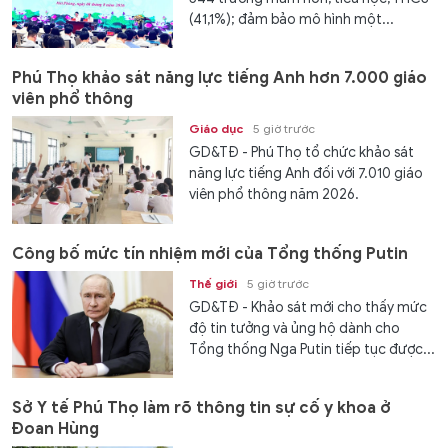
(41,1%); đảm bảo mô hình một...
Phú Thọ khảo sát năng lực tiếng Anh hơn 7.000 giáo
viên phổ thông
Giáo dục
5 giờ trước
GD&TĐ - Phú Thọ tổ chức khảo sát
năng lực tiếng Anh đối với 7.010 giáo
viên phổ thông năm 2026.
Công bố mức tín nhiệm mới của Tổng thống Putin
Thế giới
5 giờ trước
GD&TĐ - Khảo sát mới cho thấy mức
độ tin tưởng và ủng hộ dành cho
Tổng thống Nga Putin tiếp tục được...
Sở Y tế Phú Thọ làm rõ thông tin sự cố y khoa ở
Đoan Hùng