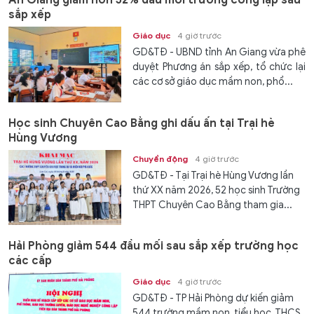
An Giang giảm hơn 52% đầu mối trường công lập sau
sắp xếp
Giáo dục
4 giờ trước
GD&TĐ - UBND tỉnh An Giang vừa phê
duyệt Phương án sắp xếp, tổ chức lại
các cơ sở giáo dục mầm non, phổ...
Học sinh Chuyên Cao Bằng ghi dấu ấn tại Trại hè
Hùng Vương
Chuyển động
4 giờ trước
GD&TĐ - Tại Trại hè Hùng Vương lần
thứ XX năm 2026, 52 học sinh Trường
THPT Chuyên Cao Bằng tham gia...
Hải Phòng giảm 544 đầu mối sau sắp xếp trường học
các cấp
Giáo dục
4 giờ trước
GD&TĐ - TP Hải Phòng dự kiến giảm
544 trường mầm non, tiểu học, THCS