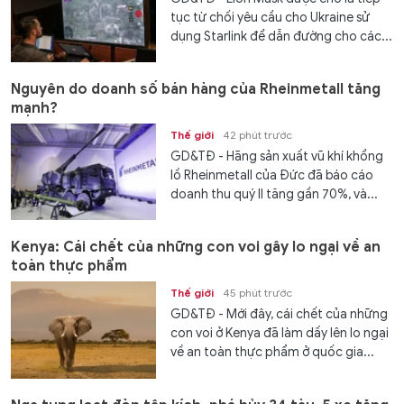
tục từ chối yêu cầu cho Ukraine sử
dụng Starlink để dẫn đường cho các...
Nguyên do doanh số bán hàng của Rheinmetall tăng
mạnh?
Thế giới
42 phút trước
GD&TĐ - Hãng sản xuất vũ khí khổng
lồ Rheinmetall của Đức đã báo cáo
doanh thu quý II tăng gần 70%, và...
Kenya: Cái chết của những con voi gây lo ngại về an
toàn thực phẩm
Thế giới
45 phút trước
GD&TĐ - Mới đây, cái chết của những
con voi ở Kenya đã làm dấy lên lo ngại
về an toàn thực phẩm ở quốc gia...