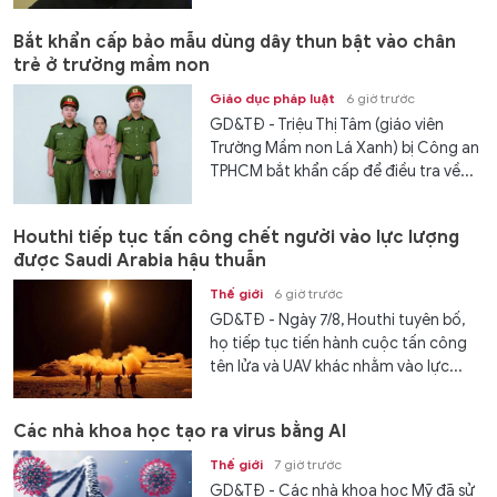
cuộc bầu...
Bắt khẩn cấp bảo mẫu dùng dây thun bật vào chân
trẻ ở trường mầm non
Giáo dục pháp luật
6 giờ trước
GD&TĐ - Triệu Thị Tâm (giáo viên
Trường Mầm non Lá Xanh) bị Công an
TPHCM bắt khẩn cấp để điều tra về...
Houthi tiếp tục tấn công chết người vào lực lượng
được Saudi Arabia hậu thuẫn
Thế giới
6 giờ trước
GD&TĐ - Ngày 7/8, Houthi tuyên bố,
họ tiếp tục tiến hành cuộc tấn công
tên lửa và UAV khác nhằm vào lực...
Các nhà khoa học tạo ra virus bằng AI
Thế giới
7 giờ trước
GD&TĐ - Các nhà khoa học Mỹ đã sử