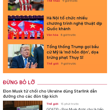
Thể thao
9 giờ trước
Hà Nội tổ chức nhiều
chương trình nghệ thuật dịp
Quốc khánh
Văn hóa
8 giờ trước
Tổng thống Trump gọi bầu
cử Mỹ là 'mớ hỗn độn', dọa
trừng phạt Thụy Sĩ
Thế giới
9 giờ trước
ĐỪNG BỎ LỠ
Elon Musk từ chối cho Ukraine dùng Starlink dẫn
đường cho các đòn tập kích
Thế giới
15 phút trước
GD&TĐ - Elon Musk được cho là tiếp