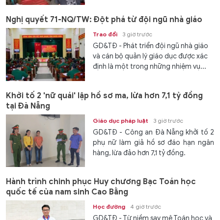
Nghị quyết 71-NQ/TW: Đột phá từ đội ngũ nhà giáo
Trao đổi
3 giờ trước
GD&TĐ - Phát triển đội ngũ nhà giáo
và cán bộ quản lý giáo dục được xác
định là một trong những nhiệm vụ...
Khởi tố 2 'nữ quái' lập hồ sơ ma, lừa hơn 7,1 tỷ đồng
tại Đà Nẵng
Giáo dục pháp luật
3 giờ trước
GD&TĐ - Công an Đà Nẵng khởi tố 2
phụ nữ làm giả hồ sơ đáo hạn ngân
hàng, lừa đảo hơn 7,1 tỷ đồng.
Hành trình chinh phục Huy chương Bạc Toán học
quốc tế của nam sinh Cao Bằng
Học đường
4 giờ trước
GD&TĐ - Từ niềm say mê Toán học và