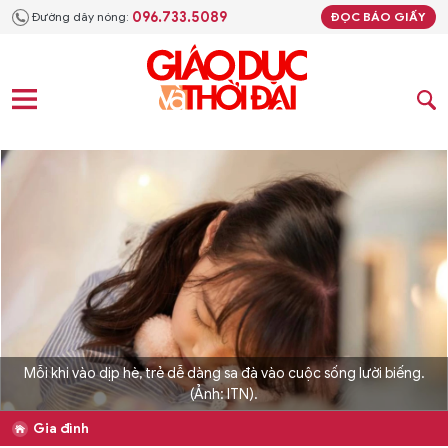
096.733.5089
Đường dây nóng:
ĐỌC BÁO GIẤY
Mỗi khi vào dịp hè, trẻ dễ dàng sa đà vào cuộc sống lười biếng.
(Ảnh: ITN).
Gia đình