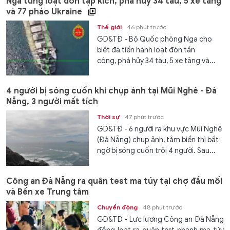
Nga tung loạt đòn tập kích, phá hủy 34 tàu, 5 xe tăng
và 77 pháo Ukraine
Thế giới
46 phút trước
GD&TĐ - Bộ Quốc phòng Nga cho
biết đã tiến hành loạt đòn tấn
công, phá hủy 34 tàu, 5 xe tăng và...
4 người bị sóng cuốn khi chụp ảnh tại Mũi Nghê - Đà
Nẵng, 3 người mất tích
Thời sự
47 phút trước
GD&TĐ - 6 người ra khu vực Mũi Nghê
(Đà Nẵng) chụp ảnh, tắm biển thì bất
ngờ bị sóng cuốn trôi 4 người. Sau...
Công an Đà Nẵng ra quân test ma túy tại chợ đầu mối
và Bến xe Trung tâm
Chuyển động
48 phút trước
GD&TĐ - Lực lượng Công an Đà Nẵng