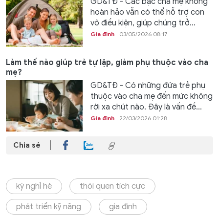
GD&TĐ - Các bậc cha mẹ không
hoàn hảo vẫn có thể hỗ trợ con
vô điều kiện, giúp chúng trở...
Gia đình
03/05/2026 08:17
Làm thế nào giúp trẻ tự lập, giảm phụ thuộc vào cha
mẹ?
GD&TĐ - Có những đứa trẻ phụ
thuộc vào cha mẹ đến mức không
rời xa chút nào. Đây là vấn đề...
Gia đình
22/03/2026 01:28
Chia sẻ
kỳ nghỉ hè
thói quen tích cực
phát triển kỹ năng
gia đình