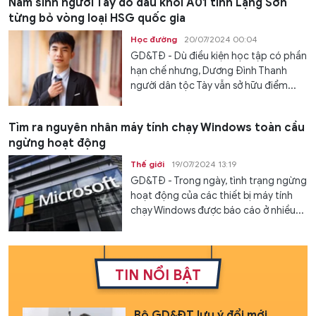
Nam sinh người Tày đỗ đầu khối A01 tỉnh Lạng Sơn
từng bỏ vòng loại HSG quốc gia
Học đường
20/07/2024 00:04
GD&TĐ - Dù điều kiện học tập có phần
hạn chế nhưng, Dương Đình Thanh
người dân tộc Tày vẫn sở hữu điểm...
Tìm ra nguyên nhân máy tính chạy Windows toàn cầu
ngừng hoạt động
Thế giới
19/07/2024 13:19
GD&TĐ - Trong ngày, tình trạng ngừng
hoạt động của các thiết bị máy tính
chạy Windows được báo cáo ở nhiều...
TIN NỔI BẬT
Bộ GD&ĐT lưu ý đổi mới