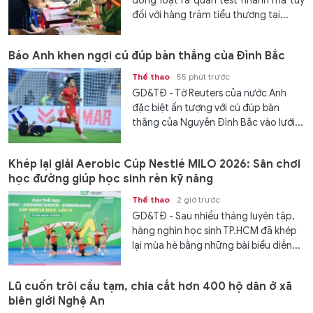
đồng loạt ra quân test nhanh ma túy
đối với hàng trăm tiểu thương tại...
Báo Anh khen ngợi cú đúp bàn thắng của Đình Bắc
Thể thao
55 phút trước
GD&TĐ - Tờ Reuters của nước Anh
đặc biệt ấn tượng với cú đúp bàn
thắng của Nguyễn Đình Bắc vào lưới...
Khép lại giải Aerobic Cúp Nestlé MILO 2026: Sân chơi
học đường giúp học sinh rèn kỹ năng
Thể thao
2 giờ trước
GD&TĐ - Sau nhiều tháng luyện tập,
hàng nghìn học sinh TP.HCM đã khép
lại mùa hè bằng những bài biểu diễn...
Lũ cuốn trôi cầu tạm, chia cắt hơn 400 hộ dân ở xã
biên giới Nghệ An