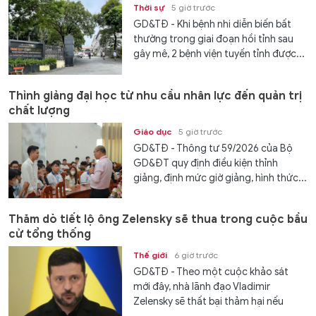
Thời sự
5 giờ trước
GD&TĐ - Khi bệnh nhi diễn biến bất
thường trong giai đoạn hồi tỉnh sau
gây mê, 2 bệnh viện tuyến tỉnh được...
Thỉnh giảng đại học từ nhu cầu nhân lực đến quản trị
chất lượng
Giáo dục
5 giờ trước
GD&TĐ - Thông tư 59/2026 của Bộ
GD&ĐT quy định điều kiện thỉnh
giảng, định mức giờ giảng, hình thức...
Thăm dò tiết lộ ông Zelensky sẽ thua trong cuộc bầu
cử tổng thống
Thế giới
6 giờ trước
GD&TĐ - Theo một cuộc khảo sát
mới đây, nhà lãnh đạo Vladimir
Zelensky sẽ thất bại thảm hại nếu