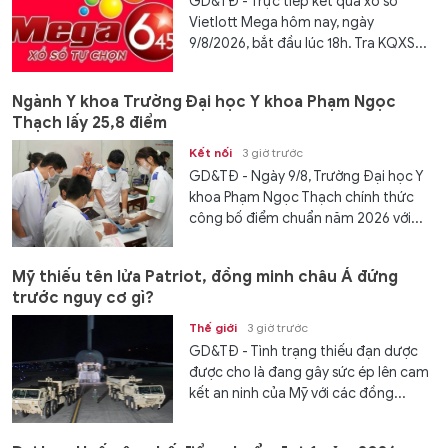
GD&TĐ - Trực tiếp kết quả xổ số
Vietlott Mega hôm nay, ngày
9/8/2026, bắt đầu lúc 18h. Tra KQXS...
Ngành Y khoa Trường Đại học Y khoa Phạm Ngọc
Thạch lấy 25,8 điểm
Kết nối
3 giờ trước
GD&TĐ - Ngày 9/8, Trường Đại học Y
khoa Phạm Ngọc Thạch chính thức
công bố điểm chuẩn năm 2026 với...
Mỹ thiếu tên lửa Patriot, đồng minh châu Á đứng
trước nguy cơ gì?
Thế giới
3 giờ trước
GD&TĐ - Tình trạng thiếu đạn dược
được cho là đang gây sức ép lên cam
kết an ninh của Mỹ với các đồng...