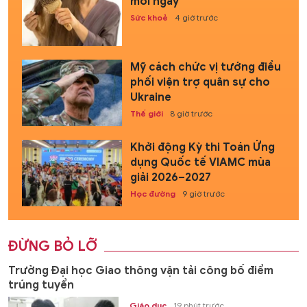
mỗi ngày
Sức khoẻ
4 giờ trước
Mỹ cách chức vị tướng điều
phối viện trợ quân sự cho
Ukraine
Thế giới
8 giờ trước
Khởi động Kỳ thi Toán Ứng
dụng Quốc tế VIAMC mùa
giải 2026–2027
Học đường
9 giờ trước
ĐỪNG BỎ LỠ
Trường Đại học Giao thông vận tải công bố điểm
trúng tuyển
Giáo dục
19 phút trước