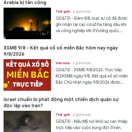
Arabia bị tấn công
Thế giới
2 giờ trước
GD&TĐ - Đêm 8/8, loạt sự cố đã được
ghi nhận tại các cơ sở hạ tầng dầu khí
và công nghiệp lớn ở Vương quốc...
XSMB 9/8 - Kết quả xổ số miền Bắc hôm nay ngày
9/8/2026
Văn hóa
2 giờ trước
GD&TĐ - XSMB 9/8/2026. Trực tiếp
KQXSMB ngày 9/8. Kết quả xổ số miền
Bắc Chủ nhật ngày 9/8/2026 được...
Israel chuẩn bị phát động một chiến dịch quân sự
độc lập vào Iran?
Thế giới
2 giờ trước
GD&TĐ - Nếu Mỹ rút khỏi sự can thiệp
trực tiếp vào cuộc xung đột ở Iran,