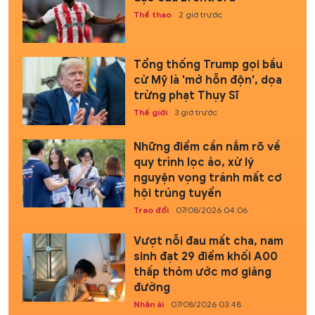
Thể thao
2 giờ trước
Tổng thống Trump gọi bầu
cử Mỹ là 'mớ hỗn độn', dọa
trừng phạt Thụy Sĩ
Thế giới
3 giờ trước
Những điểm cần nắm rõ về
quy trình lọc ảo, xử lý
nguyện vọng tránh mất cơ
hội trúng tuyển
Trao đổi
07/08/2026 04:06
Vượt nỗi đau mất cha, nam
sinh đạt 29 điểm khối A00
thấp thỏm ước mơ giảng
đường
Nhân ái
07/08/2026 03:48