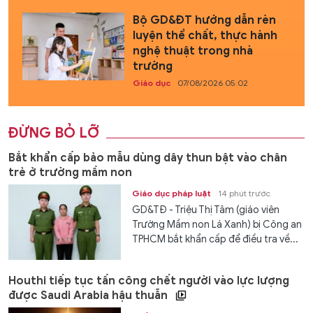
Bộ GD&ĐT hướng dẫn rèn
luyện thể chất, thực hành
nghệ thuật trong nhà
trường
Giáo dục
07/08/2026 05:02
ĐỪNG BỎ LỠ
Bắt khẩn cấp bảo mẫu dùng dây thun bật vào chân
trẻ ở trường mầm non
Giáo dục pháp luật
14 phút trước
GD&TĐ - Triệu Thị Tâm (giáo viên
Trường Mầm non Lá Xanh) bị Công an
TPHCM bắt khẩn cấp để điều tra về...
Houthi tiếp tục tấn công chết người vào lực lượng
được Saudi Arabia hậu thuẫn