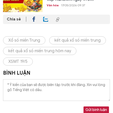
Văn hóa
17/05/2026 09:37
Chia sẻ
Xổ số miền Trung
kết quả xổ số miền trung
kết quả xổ số miền trung hôm nay
XSMT 19/5
BÌNH LUẬN
Gửi bình luận