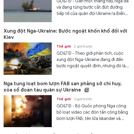
GD&TĐ - Gần một tháng nay, Nga đã
và đang từng bước cắt đứt đường
tiếp tế của quân đội Ukraine ra Biển...
Xung đột Nga-Ukraine: Bước ngoặt khốn khổ đối với
Kiev
Thế giới
2 giờ trước
GD&TĐ - Theo giới phân tích, cuộc
xung đột Nga-Ukraine đang đi đến
bước ngoặt quyết định, nhưng đó là...
Nga tung loạt bom lượn FAB san phẳng sở chỉ huy,
xóa sổ đoàn tàu quân sự Ukraine
Thế giới
3 giờ trước
GD&TĐ - Bộ Quốc phòng Nga công
bố loạt video các đòn tấn công bằng
bom lượn FAB, tên lửa Iskander và...