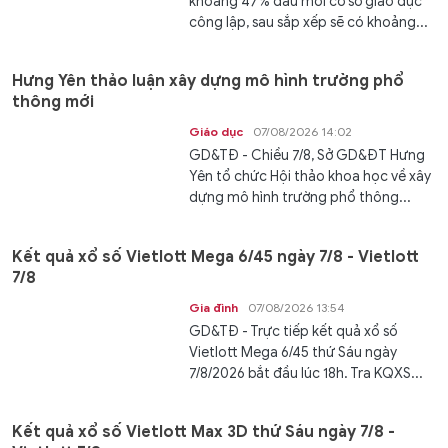
khoảng 47% đầu mối cơ sở giáo dục
công lập, sau sắp xếp sẽ có khoảng...
Hưng Yên thảo luận xây dựng mô hình trường phổ
thông mới
Giáo dục
07/08/2026 14:02
GD&TĐ - Chiều 7/8, Sở GD&ĐT Hưng
Yên tổ chức Hội thảo khoa học về xây
dựng mô hình trường phổ thông...
Kết quả xổ số Vietlott Mega 6/45 ngày 7/8 - Vietlott
7/8
Gia đình
07/08/2026 13:54
GD&TĐ - Trực tiếp kết quả xổ số
Vietlott Mega 6/45 thứ Sáu ngày
7/8/2026 bắt đầu lúc 18h. Tra KQXS...
Kết quả xổ số Vietlott Max 3D thứ Sáu ngày 7/8 -