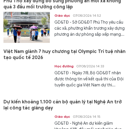
Phú Thọ xây dựng bổ sung phương án mỗi xã không
quá 3 đầu mối trường công lập
Giáo dục
07/08/2026 14:52
GD&TĐ - Sở GD&ĐT Phú Thọ yêu cầu
các xã, phường khẩn trương xây dựng
phương án dự phòng sắp xếp mạng...
Việt Nam giành 7 huy chương tại Olympic Trí tuệ nhân
tạo quốc tế 2026
Học đường
07/08/2026 14:33
GD&TĐ - Ngày 7/8, Bộ GD&ĐT nhận
được thông tin về kết quả thi của Đội
tuyển quốc gia Việt Nam dự thi...
Dự kiến khoảng 1.100 cán bộ quản lý tại Nghệ An trở
lại công tác giảng dạy
Giáo dục
07/08/2026 14:15
GD&TĐ - Nghệ An dự kiến giảm