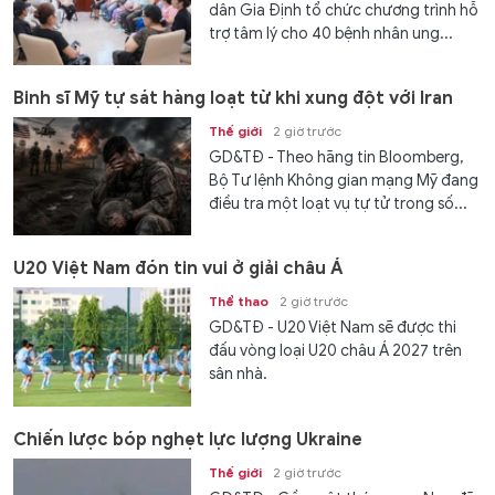
dân Gia Định tổ chức chương trình hỗ
trợ tâm lý cho 40 bệnh nhân ung...
Binh sĩ Mỹ tự sát hàng loạt từ khi xung đột với Iran
Thế giới
2 giờ trước
GD&TĐ - Theo hãng tin Bloomberg,
Bộ Tư lệnh Không gian mạng Mỹ đang
điều tra một loạt vụ tự tử trong số...
U20 Việt Nam đón tin vui ở giải châu Á
Thể thao
2 giờ trước
GD&TĐ - U20 Việt Nam sẽ được thi
đấu vòng loại U20 châu Á 2027 trên
sân nhà.
Chiến lược bóp nghẹt lực lượng Ukraine
Thế giới
2 giờ trước