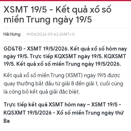
XSMT 19/5 - Kết quả xổ số
miền Trung ngày 19/5
Hải Hưng
19/05/2026 09:42 (GMT+7)
GD&TĐ - XSMT 19/5/2026. Kết quả xổ số hôm nay
ngày 19/5. Trực tiếp KQXSMT ngày 19/5. KQXSMT
19/5. Kết quả xổ số miền Trung ngày 19/5/2026.
Kết quả xổ số miền Trung (XSMT) ngày 19/5 được
quay thưởng bắt đầu từ giải 8 đến giải 1, cuối cùng
là công bố kết quả giải đặc biệt.
Trực tiếp kết quả XSMT hôm nay – XSMT 19/5 -
KQSXMT 19/5/2026 - Xổ số miền Trung ngày thứ
Ba