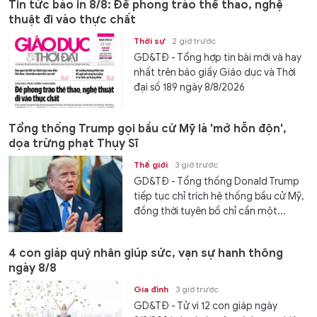
Tin tức báo in 8/8: Để phong trào thể thao, nghệ
thuật đi vào thực chất
Thời sự
2 giờ trước
GD&TĐ - Tổng hợp tin bài mới và hay
nhất trên báo giấy Giáo dục và Thời
đại số 189 ngày 8/8/2026
Tổng thống Trump gọi bầu cử Mỹ là 'mớ hỗn độn',
dọa trừng phạt Thụy Sĩ
Thế giới
3 giờ trước
GD&TĐ - Tổng thống Donald Trump
tiếp tục chỉ trích hệ thống bầu cử Mỹ,
đồng thời tuyên bố chỉ cần một...
4 con giáp quý nhân giúp sức, vạn sự hanh thông
ngày 8/8
Gia đình
3 giờ trước
GD&TĐ - Tử vi 12 con giáp ngày