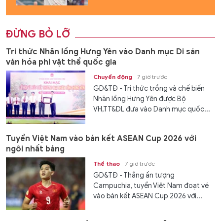
ĐỪNG BỎ LỠ
Tri thức Nhãn lồng Hưng Yên vào Danh mục Di sản
văn hóa phi vật thể quốc gia
Chuyển động
7 giờ trước
GD&TĐ - Tri thức trồng và chế biến
Nhãn lồng Hưng Yên được Bộ
VH,TT&DL đưa vào Danh mục quốc...
Tuyển Việt Nam vào bán kết ASEAN Cup 2026 với
ngôi nhất bảng
Thể thao
7 giờ trước
GD&TĐ - Thắng ấn tượng
Campuchia, tuyển Việt Nam đoạt vé
vào bán kết ASEAN Cup 2026 với...