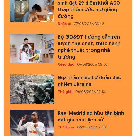
sinh đạt 29 điểm khối A00
thấp thỏm ước mơ giảng
đường
Nhân ái
07/08/2026 03:48
Bộ GD&ĐT hướng dẫn rèn
luyện thể chất, thực hành
nghệ thuật trong nhà
trường
Giáo dục
07/08/2026 05:02
Nga thành lập Lữ đoàn đặc
nhiệm Ukraine
Thế giới
06/08/2026 23:13
Real Madrid sở hữu tân binh
đắt giá nhất lịch sử
Thể thao
06/08/2026 23:03