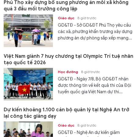
Phú Thọ xây dựng bổ sung phương án mỗi xã không
quá 3 đầu mối trường công lập
Giáo dục
8 giờ trước
GD&TĐ - Sở GD&ĐT Phú Thọ yêu cầu
các xã, phường khẩn trương xây dựng
phương án dự phòng sắp xếp mạng...
Việt Nam giành 7 huy chương tại Olympic Trí tuệ nhân
tạo quốc tế 2026
Học đường
8 giờ trước
GD&TĐ - Ngày 7/8, Bộ GD&ĐT nhận
được thông tin về kết quả thi của Đội
tuyển quốc gia Việt Nam dự thi...
Dự kiến khoảng 1.100 cán bộ quản lý tại Nghệ An trở
lại công tác giảng dạy
Giáo dục
8 giờ trước
GD&TĐ - Nghệ An dự kiến giảm