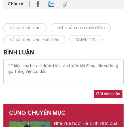
Chia sẻ
xổ số miền bắc
kết quả xổ số miền Bắc
xổ số miền bắc hôm nay
XSMB 17/5
BÌNH LUẬN
Gửi bình luận
CÙNG CHUYÊN MỤC
Nhà ‘rùa học’ Hà Đình Đức qua