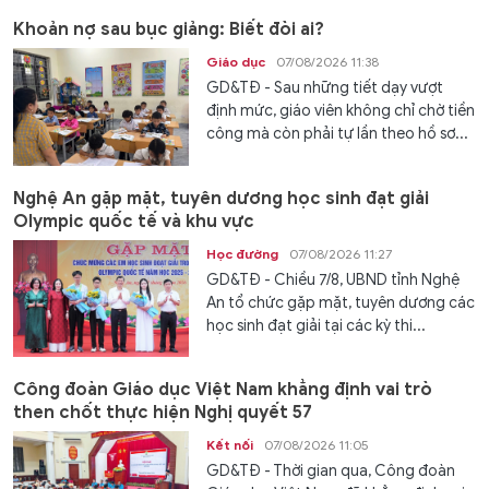
Khoản nợ sau bục giảng: Biết đòi ai?
Giáo dục
07/08/2026 11:38
GD&TĐ - Sau những tiết dạy vượt
định mức, giáo viên không chỉ chờ tiền
công mà còn phải tự lần theo hồ sơ...
Nghệ An gặp mặt, tuyên dương học sinh đạt giải
Olympic quốc tế và khu vực
Học đường
07/08/2026 11:27
GD&TĐ - Chiều 7/8, UBND tỉnh Nghệ
An tổ chức gặp mặt, tuyên dương các
học sinh đạt giải tại các kỳ thi...
Công đoàn Giáo dục Việt Nam khẳng định vai trò
then chốt thực hiện Nghị quyết 57
Kết nối
07/08/2026 11:05
GD&TĐ - Thời gian qua, Công đoàn