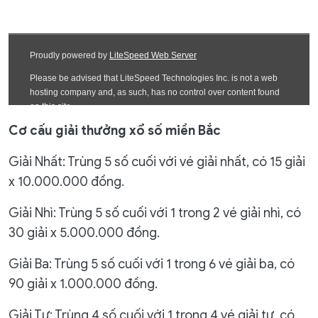
Cơ cấu giải thưởng xổ số miền Bắc
Giải Nhất: Trùng 5 số cuối với vé giải nhất, có 15 giải
x 10.000.000 đồng.
Giải Nhì: Trùng 5 số cuối với 1 trong 2 vé giải nhì, có
30 giải x 5.000.000 đồng.
Giải Ba: Trùng 5 số cuối với 1 trong 6 vé giải ba, có
90 giải x 1.000.000 đồng.
Giải Tư: Trùng 4 số cuối với 1 trong 4 vé giải tư, có