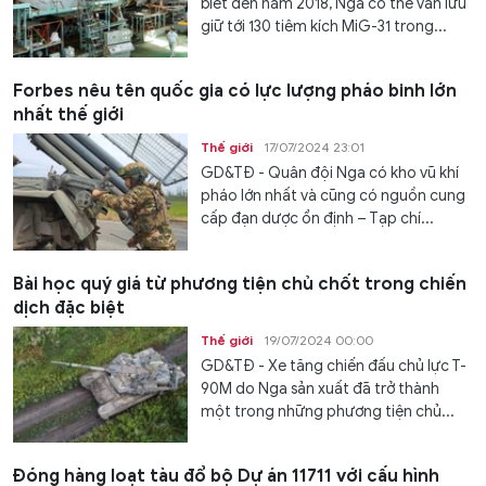
biết đến năm 2018, Nga có thể vẫn lưu
giữ tới 130 tiêm kích MiG-31 trong...
Forbes nêu tên quốc gia có lực lượng pháo binh lớn
nhất thế giới
Thế giới
17/07/2024 23:01
GD&TĐ - Quân đội Nga có kho vũ khí
pháo lớn nhất và cũng có nguồn cung
cấp đạn dược ổn định – Tạp chí...
Bài học quý giá từ phương tiện chủ chốt trong chiến
dịch đặc biệt
Thế giới
19/07/2024 00:00
GD&TĐ - Xe tăng chiến đấu chủ lực T-
90M do Nga sản xuất đã trở thành
một trong những phương tiện chủ...
Đóng hàng loạt tàu đổ bộ Dự án 11711 với cấu hình