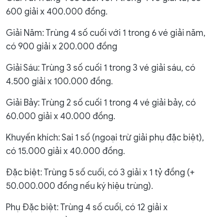
600 giải x 400.000 đồng.
Giải Năm: Trùng 4 số cuối với 1 trong 6 vé giải năm,
có 900 giải x 200.000 đồng
Giải Sáu: Trùng 3 số cuối 1 trong 3 vé giải sáu, có
4.500 giải x 100.000 đồng.
Giải Bảy: Trùng 2 số cuối 1 trong 4 vé giải bảy, có
60.000 giải x 40.000 đồng.
Khuyến khích: Sai 1 số (ngoại trừ giải phụ đặc biệt),
có 15.000 giải x 40.000 đồng.
Đặc biệt: Trùng 5 số cuối, có 3 giải x 1 tỷ đồng (+
50.000.000 đồng nếu ký hiệu trùng).
Phụ Đặc biệt: Trùng 4 số cuối, có 12 giải x