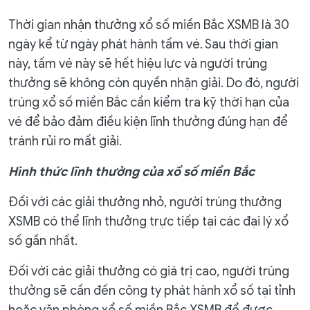
Thời gian nhận thưởng xổ số miền Bắc XSMB là 30
ngày kể từ ngày phát hành tấm vé. Sau thời gian
này, tấm vé này sẽ hết hiệu lực và người trúng
thưởng sẽ không còn quyền nhận giải. Do đó, người
trúng xổ số miền Bắc cần kiểm tra kỹ thời hạn của
vé để bảo đảm điều kiện lĩnh thưởng đúng hạn để
tránh rủi ro mất giải.
Hình thức lĩnh thưởng của xổ số miền Bắc
Đối với các giải thưởng nhỏ, người trúng thưởng
XSMB có thể lĩnh thưởng trực tiếp tại các đại lý xổ
số gần nhất.
Đối với các giải thưởng có giá trị cao, người trúng
thưởng sẽ cần đến công ty phát hành xổ số tại tỉnh