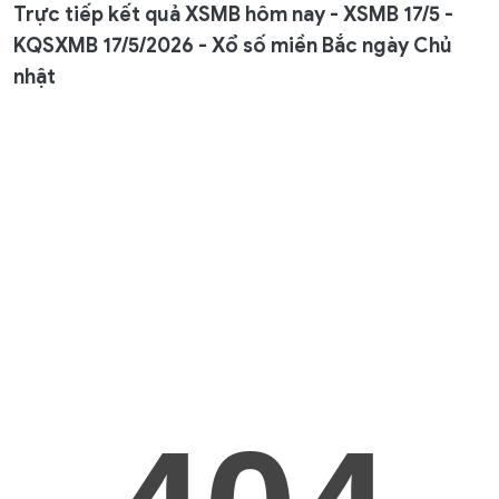
Trực tiếp kết quả XSMB hôm nay - XSMB 17/5 -
KQSXMB 17/5/
2026 - Xổ số miền Bắc ngày Chủ
nhật