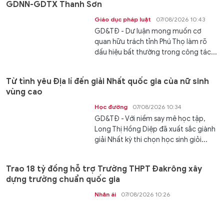
GDNN-GDTX Thanh Sơn
Giáo dục pháp luật
07/08/2026 10:43
GD&TĐ - Dư luận mong muốn cơ
quan hữu trách tỉnh Phú Thọ làm rõ
dấu hiệu bất thường trong công tác...
Từ tình yêu Địa lí đến giải Nhất quốc gia của nữ sinh
vùng cao
Học đường
07/08/2026 10:34
GD&TĐ - Với niềm say mê học tập,
Long Thị Hồng Diệp đã xuất sắc giành
giải Nhất kỳ thi chọn học sinh giỏi...
Trao 18 tỷ đồng hỗ trợ Trường THPT Đakrông xây
dựng trường chuẩn quốc gia
Nhân ái
07/08/2026 10:26
GD&TĐ - Trường THPT Đakrông tiếp
nhận 18 tỷ đồng hỗ trợ xây dựng