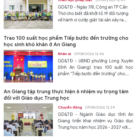
GD&TĐ - Ngày 7/8, Công an TP Cần
Thơ cho biết đã khởi tố 19 đối tượng
về hành vi cướp giật tài sản xảy ra...
Trao 100 suất học phẩm Tiếp bước đến trường cho
học sinh khó khăn ở An Giang
Nhân ái
07/08/2026 12:46
GD&TĐ - UBND phường Long Xuyên
(tỉnh An Giang) trao 100 suất học
phẩm "Tiếp bước đến trường" cho...
An Giang tập trung thực hiện 6 nhiệm vụ trọng tâm
đối với Giáo dục Trung học
Chuyển động
07/08/2026 12:24
GD&TĐ - Ngành Giáo dục tỉnh An
Giang triển khai nhiệm vụ Giáo dục
Trung học năm học 2026 - 2027 với...