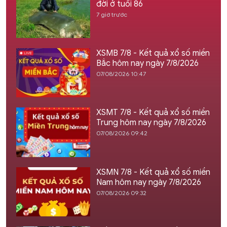
đời ở tuổi 86
7 giờ trước
XSMB 7/8 - Kết quả xổ số miền
Bắc hôm nay ngày 7/8/2026
07/08/2026 10:47
XSMT 7/8 - Kết quả xổ số miền
Trung hôm nay ngày 7/8/2026
07/08/2026 09:42
XSMN 7/8 - Kết quả xổ số miền
Nam hôm nay ngày 7/8/2026
07/08/2026 09:32