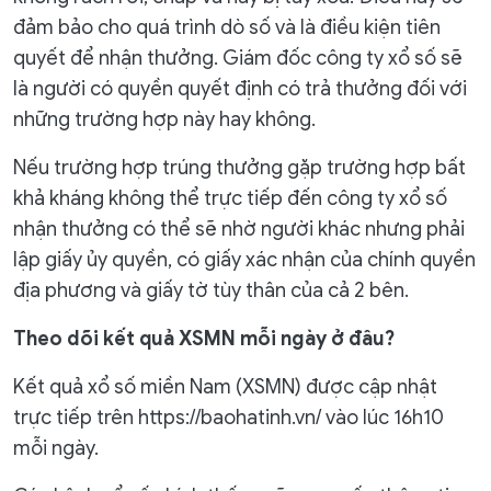
đảm bảo cho quá trình dò số và là điều kiện tiên
quyết để nhận thưởng. Giám đốc công ty xổ số sẽ
là người có quyền quyết định có trả thưởng đối với
những trường hợp này hay không.
Nếu trường hợp trúng thưởng gặp trường hợp bất
khả kháng không thể trực tiếp đến công ty xổ số
nhận thưởng có thể sẽ nhờ người khác nhưng phải
lập giấy ủy quyền, có giấy xác nhận của chính quyền
địa phương và giấy tờ tùy thân của cả 2 bên.
Theo dõi kết quả XSMN mỗi ngày ở đâu?
Kết quả xổ số miền Nam (XSMN) được cập nhật
trực tiếp trên https://baohatinh.vn/ vào lúc 16h10
mỗi ngày.