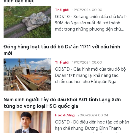
dịch đặc biệt
Thế giới
19/07/2024 00:00
GD&TĐ - Xe tăng chiến đấu chủ lực T-
90M do Nga sản xuất đã trở thành
một trong những phương tiện chủ...
Đóng hàng loạt tàu đổ bộ Dự án 11711 với cấu hình
mới
Thế giới
19/07/2024 08:00
GD&TĐ - Cấu hình mới của tàu đổ bộ
Dự án 11711 mang lại khả năng tác
chiến cao hơn cho Hải quân Nga.
Nam sinh người Tày đỗ đầu khối A01 tỉnh Lạng Sơn
từng bỏ vòng loại HSG quốc gia
Học đường
20/07/2024 00:04
GD&TĐ - Dù điều kiện học tập có phần
hạn chế nhưng, Dương Đình Thanh