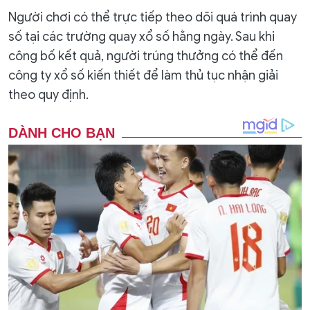
Người chơi có thể trực tiếp theo dõi quá trình quay
số tại các trường quay xổ số hằng ngày. Sau khi
công bố kết quả, người trúng thưởng có thể đến
công ty xổ số kiến thiết để làm thủ tục nhận giải
theo quy định.