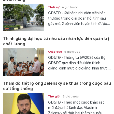
Thời sự
4 giờ trước
GD&TĐ - Khi bệnh nhi diễn biến bất
thường trong giai đoạn hồi tỉnh sau
gây mê, 2 bệnh viện tuyến tỉnh được...
Thỉnh giảng đại học từ nhu cầu nhân lực đến quản trị
chất lượng
Giáo dục
5 giờ trước
GD&TĐ - Thông tư 59/2026 của Bộ
GD&ĐT quy định điều kiện thỉnh
giảng, định mức giờ giảng, hình thức...
Thăm dò tiết lộ ông Zelensky sẽ thua trong cuộc bầu
cử tổng thống
Thế giới
5 giờ trước
GD&TĐ - Theo một cuộc khảo sát
mới đây, nhà lãnh đạo Vladimir
Zelensky sẽ thất bại thảm hại nếu...