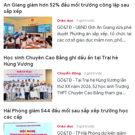
An Giang giảm hơn 52% đầu mối trường công lập sau
sắp xếp
Giáo dục
3 giờ trước
GD&TĐ - UBND tỉnh An Giang vừa phê
duyệt Phương án sắp xếp, tổ chức lại
các cơ sở giáo dục mầm non, phổ...
Học sinh Chuyên Cao Bằng ghi dấu ấn tại Trại hè
Hùng Vương
Chuyển động
3 giờ trước
GD&TĐ - Tại Trại hè Hùng Vương lần
thứ XX năm 2026, 52 học sinh Trường
THPT Chuyên Cao Bằng tham gia...
Hải Phòng giảm 544 đầu mối sau sắp xếp trường học
các cấp
Giáo dục
3 giờ trước
GD&TĐ - TP Hải Phòng dự kiến giảm