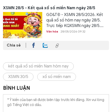
XSMN 28/5 - Kết quả xổ số miền Nam ngày 28/5
GD&TĐ - XSMN 28/5/2026. Kết
quả xổ số hôm nay ngày 28/5.
Trực tiếp KQXSMN ngày 28/5....
Văn hóa
28/05/2026 09:32
Chia sẻ
kết quả xổ số miền Nam hôm nay
XSMN 30/5
xổ số miền nam
BÌNH LUẬN