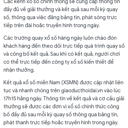
Các kênh xổ số chính thống sẽ cung cấp thông tin
đầy đủ về giải thưởng và kết quả sau mỗi kỳ quay
số, thông qua việc đăng bảng tin, phát sóng trực
tiếp trên đài hoặc truyền hình trong ngày.
Các trường quay xổ số hàng ngày luôn chào đón
khách hàng đến theo dõi trực tiếp quá trình quay số
và công bố kết quả. Sau khi có kết quả, người chơi
có thể trực tiếp đến công ty xổ số kiến thiết để
nhận thưởng.
Kết quả xổ số miền Nam (XSMN) được cập nhật liên
tục và nhanh chóng trên giaoducthoidai.vn vào lúc
17h15 hằng ngày. Thông tin về kết quả và cơ cấu giải
thưởng sẽ được các đơn vị xổ số chính thức công
bố đầy đủ sau mỗi kỳ quay số thông qua bảng tin,
phát thanh trực tiếp hoặc truyền hình trong ngày.