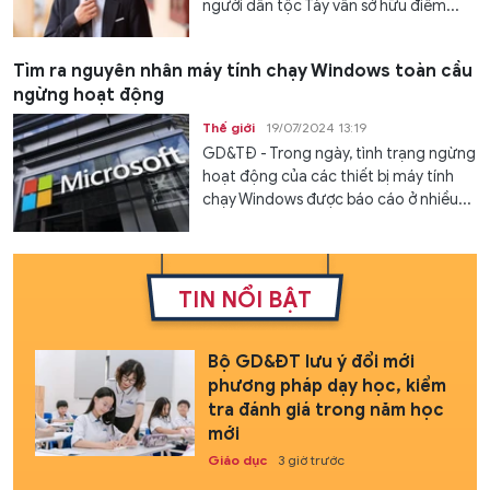
người dân tộc Tày vẫn sở hữu điểm...
Tìm ra nguyên nhân máy tính chạy Windows toàn cầu
ngừng hoạt động
Thế giới
19/07/2024 13:19
GD&TĐ - Trong ngày, tình trạng ngừng
hoạt động của các thiết bị máy tính
chạy Windows được báo cáo ở nhiều...
TIN NỔI BẬT
Bộ GD&ĐT lưu ý đổi mới
phương pháp dạy học, kiểm
tra đánh giá trong năm học
mới
Giáo dục
3 giờ trước