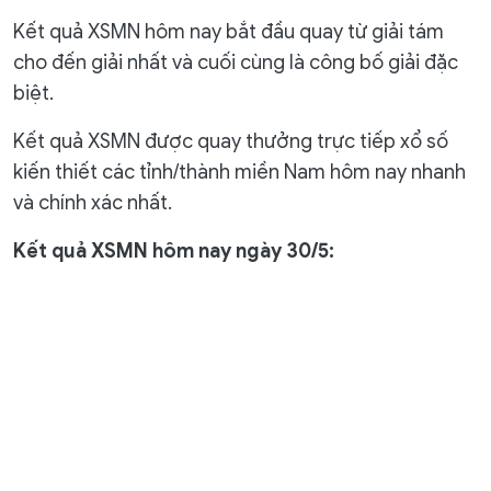
Kết quả XSMN hôm nay bắt đầu quay từ giải tám
cho đến giải nhất và cuối cùng là công bố giải đặc
biệt.
Kết quả XSMN được quay thưởng trực tiếp xổ số
kiến thiết các tỉnh/thành miền Nam hôm nay nhanh
và chính xác nhất.
Kết quả XSMN hôm nay ngày 30/5: