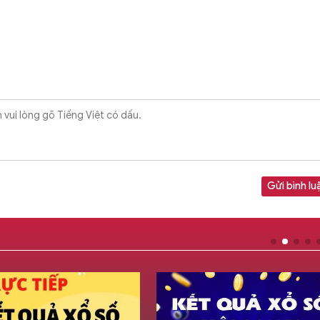
Gửi bình lu