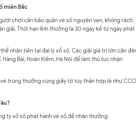
số miền Bắc
gười chơi cần bảo quản vé số nguyên vẹn, không rách,
 giải. Thời hạn lĩnh thưởng là 30 ngày kể từ ngày phát
ể nhận tiền tại đại lý xổ số. Các giải giá trị lớn cần đế
 Hàng Bài, Hoàn Kiếm, Hà Nội để làm thủ tục nhận
 vé trúng thưởng cùng giấy tờ tùy thân hợp lệ như CCC
đâu?
ông ty xổ số phát hành vé số để nhận thưởng: