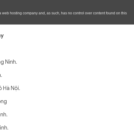
ày
g Ninh.
.
 Hà Nội.
òng
nh.
ình.