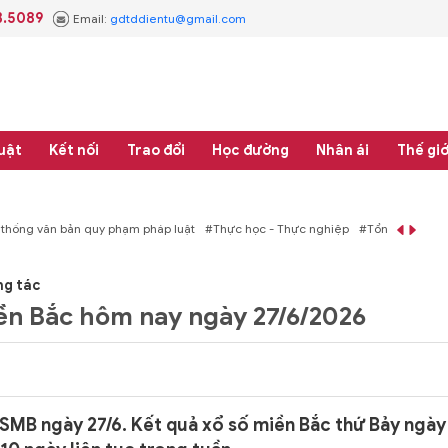
3.5089
Email:
gdtddientu@gmail.com
uật
Kết nối
Trao đổi
Học đường
Nhân ái
Thế giớ
hạm pháp luật
#Thực học - Thực nghiệp
#Tổng rà soát hệ thống văn bản quy
ng tác
iền Bắc hôm nay ngày 27/6/2026
MB ngày 27/6. Kết quả xổ số miền Bắc thứ Bảy ngày