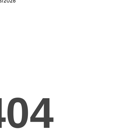
6/2026