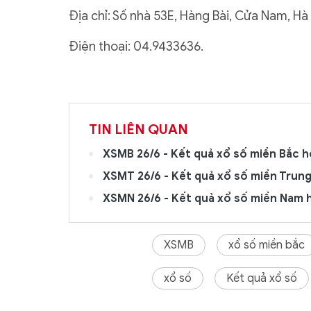
Địa chỉ: Số nhà 53E, Hàng Bài, Cửa Nam, Hà
Điện thoại: 04.9433636.
TIN LIÊN QUAN
XSMB 26/6 - Kết quả xổ số miền Bắc 
XSMT 26/6 - Kết quả xổ số miền Trun
XSMN 26/6 - Kết quả xổ số miền Nam 
XSMB
xổ số miền bắc
xổ số
Kết quả xổ số