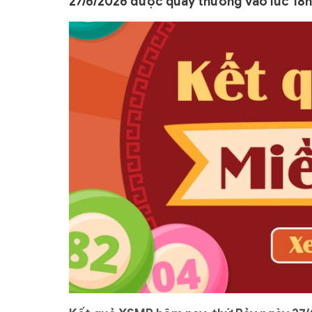
27/6/2026 được quay thưởng vào lúc 18h1