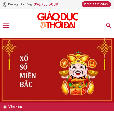
096.733.5089
Đường dây nóng:
ĐỌC BÁO GIẤY
Văn hóa