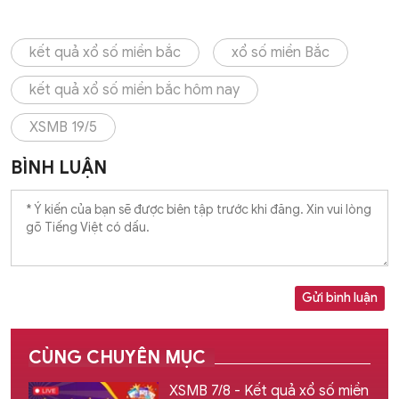
kết quả xổ số miền bắc
xổ số miền Bắc
kết quả xổ số miền bắc hôm nay
XSMB 19/5
BÌNH LUẬN
Gửi bình luận
CÙNG CHUYÊN MỤC
XSMB 7/8 - Kết quả xổ số miền