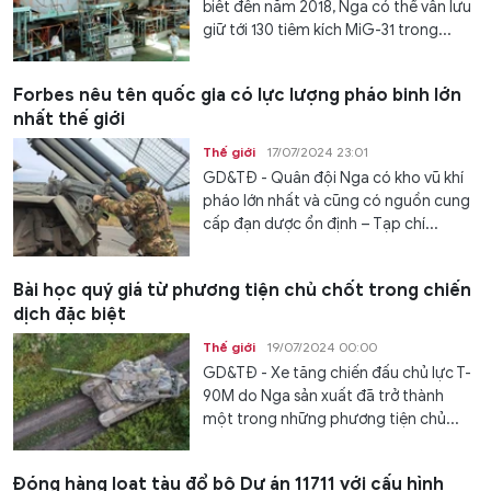
biết đến năm 2018, Nga có thể vẫn lưu
giữ tới 130 tiêm kích MiG-31 trong...
Forbes nêu tên quốc gia có lực lượng pháo binh lớn
nhất thế giới
Thế giới
17/07/2024 23:01
GD&TĐ - Quân đội Nga có kho vũ khí
pháo lớn nhất và cũng có nguồn cung
cấp đạn dược ổn định – Tạp chí...
Bài học quý giá từ phương tiện chủ chốt trong chiến
dịch đặc biệt
Thế giới
19/07/2024 00:00
GD&TĐ - Xe tăng chiến đấu chủ lực T-
90M do Nga sản xuất đã trở thành
một trong những phương tiện chủ...
Đóng hàng loạt tàu đổ bộ Dự án 11711 với cấu hình