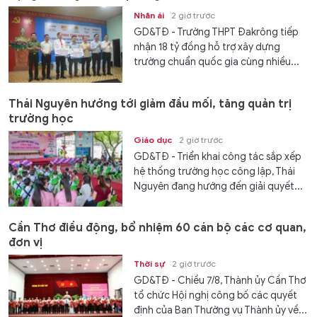
Nhân ái
2 giờ trước
GD&TĐ - Trường THPT Đakrông tiếp
nhận 18 tỷ đồng hỗ trợ xây dựng
trường chuẩn quốc gia cùng nhiều...
Thái Nguyên hướng tới giảm đầu mối, tăng quản trị
trường học
Giáo dục
2 giờ trước
GD&TĐ - Triển khai công tác sắp xếp
hệ thống trường học công lập, Thái
Nguyên đang hướng đến giải quyết...
Cần Thơ điều động, bổ nhiệm 60 cán bộ các cơ quan,
đơn vị
Thời sự
2 giờ trước
GD&TĐ - Chiều 7/8, Thành ủy Cần Thơ
tổ chức Hội nghị công bố các quyết
định của Ban Thường vụ Thành ủy về...