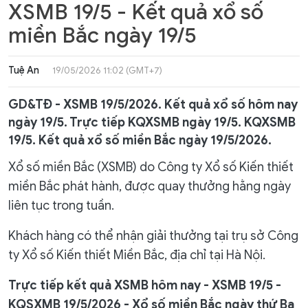
XSMB 19/5 - Kết quả xổ số
miền Bắc ngày 19/5
Tuệ An
19/05/2026 11:02 (GMT+7)
GD&TĐ - XSMB 19/5/2026. Kết quả xổ số hôm nay
ngày 19/5. Trực tiếp KQXSMB ngày 19/5. KQXSMB
19/5. Kết quả xổ số miền Bắc ngày 19/5/2026.
Xổ số miền Bắc (XSMB) do Công ty Xổ số Kiến thiết
miền Bắc phát hành, được quay thưởng hằng ngày
liên tục trong tuần.
Khách hàng có thể nhận giải thưởng tại trụ sở Công
ty Xổ số Kiến thiết Miền Bắc, địa chỉ tại Hà Nội.
Trực tiếp kết quả XSMB hôm nay - XSMB 19/5 -
KQSXMB 19/5/
2026 - Xổ số miền Bắc ngày thứ Ba