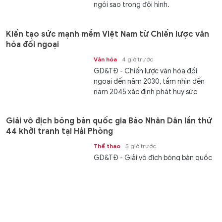
ngôi sao trong đội hình.
Kiến tạo sức mạnh mềm Việt Nam từ Chiến lược văn
hóa đối ngoại
Văn hóa
4 giờ trước
GD&TĐ - Chiến lược văn hóa đối
ngoại đến năm 2030, tầm nhìn đến
năm 2045 xác định phát huy sức
mạnh mềm văn hóa, góp phần...
Giải vô địch bóng bàn quốc gia Báo Nhân Dân lần thứ
44 khởi tranh tại Hải Phòng
Thể thao
5 giờ trước
GD&TĐ - Giải vô địch bóng bàn quốc
gia Báo Nhân Dân lần thứ 44 tranh
Cúp Phân bón Cà Mau năm 2026 sẽ...
UBND tỉnh Gia Lai hợp tác với Trường Đại học Bách
khoa TP HCM phát triển nhân lực số