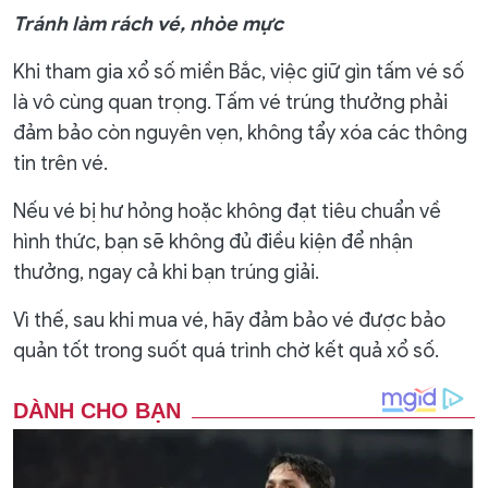
Tránh làm rách vé, nhòe mực
Khi tham gia xổ số miền Bắc, việc giữ gìn tấm vé số
là vô cùng quan trọng. Tấm vé trúng thưởng phải
đảm bảo còn nguyên vẹn, không tẩy xóa các thông
tin trên vé.
Nếu vé bị hư hỏng hoặc không đạt tiêu chuẩn về
hình thức, bạn sẽ không đủ điều kiện để nhận
thưởng, ngay cả khi bạn trúng giải.
Vì thế, sau khi mua vé, hãy đảm bảo vé được bảo
quản tốt trong suốt quá trình chờ kết quả xổ số.