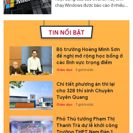
chạy Windows được báo cáo ở nhiều...
TIN NỔI BẬT
Bộ trưởng Hoàng Minh Sơn
đề nghị mở rộng học bổng ở
các lĩnh vực trọng điểm
Giáo dục
3 giờ trước
Chi tiết phương án thi lại
cho 328 thí sinh Chuyên
Tuyên Quang
Giáo dục
7 giờ trước
Phó Thủ tướng Phạm Thị
Thanh Trà dự lễ khởi công
Trường THPT Nam Đàn 1