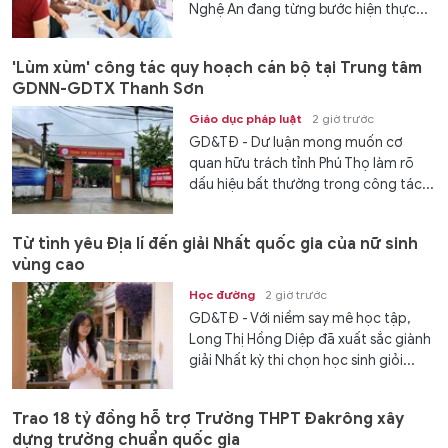
Nghệ An đang từng bước hiện thực...
'Lùm xùm' công tác quy hoạch cán bộ tại Trung tâm
GDNN-GDTX Thanh Sơn
Giáo dục pháp luật
2 giờ trước
GD&TĐ - Dư luận mong muốn cơ
quan hữu trách tỉnh Phú Thọ làm rõ
dấu hiệu bất thường trong công tác...
Từ tình yêu Địa lí đến giải Nhất quốc gia của nữ sinh
vùng cao
Học đường
2 giờ trước
GD&TĐ - Với niềm say mê học tập,
Long Thị Hồng Diệp đã xuất sắc giành
giải Nhất kỳ thi chọn học sinh giỏi...
Trao 18 tỷ đồng hỗ trợ Trường THPT Đakrông xây
dựng trường chuẩn quốc gia