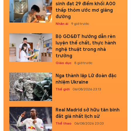
sinh đạt 29 điểm khối A00
thấp thỏm ước mơ giảng
đường
Nhân ái
9 giờ trước
Bộ GD&ĐT hướng dẫn rèn
luyện thể chất, thực hành
nghệ thuật trong nhà
trường
Giáo dục
8 giờ trước
Nga thành lập Lữ đoàn đặc
nhiệm Ukraine
Thế giới
06/08/2026 23:13
Real Madrid sở hữu tân binh
đắt giá nhất lịch sử
Thể thao
06/08/2026 23:03