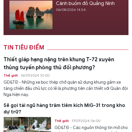
Cánh buồm đỏ Quảng Ninh
06/08/2026 14:54
TIN TIÊU ĐIỂM
Thiết giáp hạng nặng trên khung T-72 xuyên
thủng tuyến phòng thủ đối phương?
Thế giới
16/07/2024 10:00
GD&TĐ - Những xe bọc thép chở quân sử dụng khung gầm xe
tăng chiến đấu chủ lực có lẽ là phương tiện cần thiết với Quân đội
Nga hiện nay.
Sẽ gọi tái ngũ hàng trăm tiêm kích MiG-31 trong kho
dự trữ?
Thế giới
17/07/2024 06:00
GD&TĐ - Các nguồn thông tin mở cho