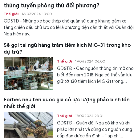
thủng tuyến phòng thủ đối phương?
Thế giới
16/07/2024 10:00
GD&TĐ - Những xe bọc thép chở quân sử dụng khung gầm xe
tăng chiến đấu chủ lực có lẽ là phương tiện cần thiết với Quân đội
Nga hiện nay.
Sẽ gọi tái ngũ hàng trăm tiêm kích MiG-31 trong kho
dự trữ?
Thế giới
17/07/2024 06:00
GD&TĐ - Các nguồn thông tin mở cho
biết đến năm 2018, Nga có thể vẫn lưu
giữ tới 130 tiêm kích MiG-31 trong...
Forbes nêu tên quốc gia có lực lượng pháo binh lớn
nhất thế giới
Thế giới
17/07/2024 23:01
GD&TĐ - Quân đội Nga có kho vũ khí
pháo lớn nhất và cũng có nguồn cung
cấp đạn dược ổn định – Tạp chí...