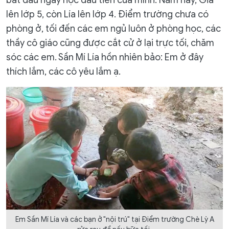
lên lớp 5, còn Lía lên lớp 4. Điểm trường chưa có
phòng ở, tối đến các em ngủ luôn ở phòng học, các
thầy cô giáo cũng được cắt cử ở lại trực tối, chăm
sóc các em. Sần Mí Lía hồn nhiên bảo: Em ở đây
thích lắm, các cô yêu lắm ạ.
Em Sần Mí Lía và các bạn ở "nội trú" tại Điểm trường Chè Lỳ A