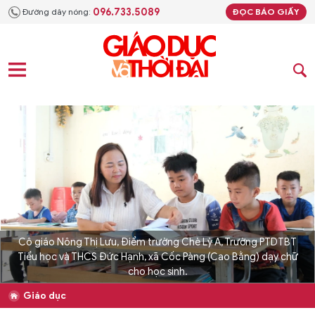
096.733.5089
Đường dây nóng:
ĐỌC BÁO GIẤY
Cô giáo Nông Thị Lưu, Điểm trường Chè Lỳ A, Trường PTDTBT
Tiểu học và THCS Đức Hạnh, xã Cốc Pàng (Cao Bằng) dạy chữ
cho học sinh.
Giáo dục