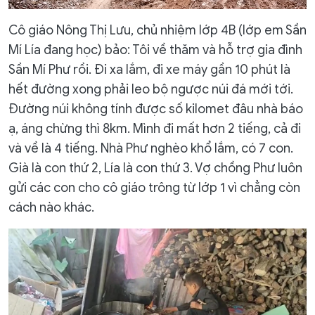
Cô giáo Nông Thị Lưu, chủ nhiệm lớp 4B (lớp em Sần
Mí Lía đang học) bảo: Tôi về thăm và hỗ trợ gia đình
Sần Mí Phư rồi. Đi xa lắm, đi xe máy gần 10 phút là
hết đường xong phải leo bộ ngược núi đá mới tới.
Đường núi không tính được số kilomet đâu nhà báo
ạ, áng chừng thì 8km. Mình đi mất hơn 2 tiếng, cả đi
và về là 4 tiếng. Nhà Phư nghèo khổ lắm, có 7 con.
Già là con thứ 2, Lía là con thứ 3. Vợ chồng Phư luôn
gửi các con cho cô giáo trông từ lớp 1 vì chẳng còn
cách nào khác.