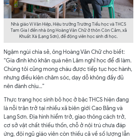
Nhà giáo Vi Văn Hiệp, Hiệu trưởng Trường Tiểu học và THCS
Tam Gia I đến nhà ông Hoàng Văn Chữ ở thôn Còn Cảm, xã
Khuất Xá (Lạng Sơn), để động viên học sinh đi học.
Ngậm ngùi chia sẻ, ông Hoàng Văn Chữ cho biết:
“Gia đình khó khăn quá nên Lâm nghỉ học để đi làm.
Chúng tôi cũng mong cháu được tiếp tục học hành,
nhưng điều kiện chăm sóc, dạy dỗ không đầy đủ
nên đành chịu…”
Thực trạng học sinh bỏ học ở bậc THCS hiện đang
là nỗi trăn trở tại nhiều xã biên giới Cao Bằng và
Lạng Sơn. Địa hình hiểm trở, giao thông cách trở,
cơ sở vật chất thiếu thốn, chỗ ở nội trú chưa đáp
ứng, đội ngũ giáo viên còn thiếu cả về số lượng lẫn