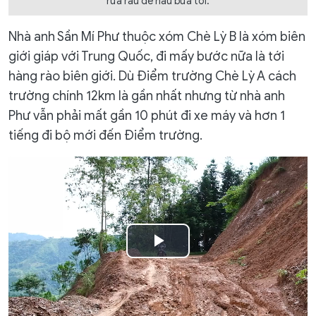
rửa rau để nấu bữa tối.
Nhà anh Sần Mí Phư thuộc xóm Chè Lỳ B là xóm biên
giới giáp với Trung Quốc, đi mấy bước nữa là tới
hàng rào biên giới. Dù Điểm trường Chè Lỳ A cách
trường chính 12km là gần nhất nhưng từ nhà anh
Phư vẫn phải mất gần 10 phút đi xe máy và hơn 1
tiếng đi bộ mới đến Điểm trường.
Play
Video