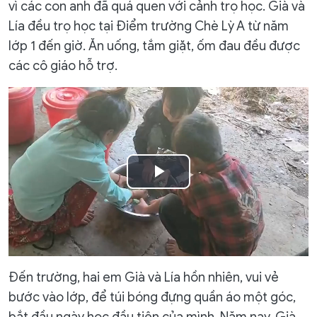
vì các con anh đã quá quen với cảnh trọ học. Già và
Lía đều trọ học tại Điểm trường Chè Lỳ A từ năm
lớp 1 đến giờ. Ăn uống, tắm giặt, ốm đau đều được
các cô giáo hỗ trợ.
Play
Video
Đến trường, hai em Già và Lía hồn nhiên, vui vẻ
bước vào lớp, để túi bóng đựng quần áo một góc,
bắt đầu ngày học đầu tiên của mình. Năm nay, Già