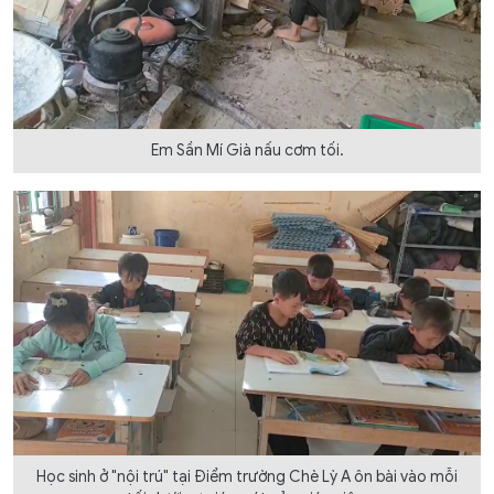
Em Sần Mí Già nấu cơm tối.
Học sinh ở "nội trú" tại Điểm trường Chè Lỳ A ôn bài vào mỗi