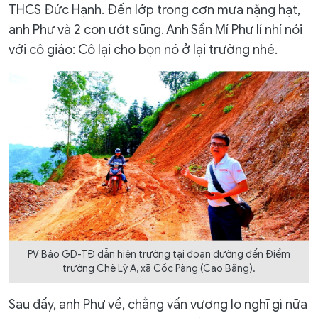
THCS Đức Hạnh. Đến lớp trong cơn mưa nặng hạt,
anh Phư và 2 con ướt sũng. Anh Sần Mí Phư lí nhí nói
với cô giáo: Cô lại cho bọn nó ở lại trường nhé.
PV Báo GD-TĐ dẫn hiện trường tại đoạn đường đến Điểm
trường Chè Lỳ A, xã Cốc Pàng (Cao Bằng).
Sau đấy, anh Phư về, chẳng vấn vương lo nghĩ gì nữa