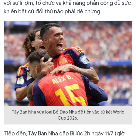
với sự lì lợm, tổ chức và khả năng phản công đủ sức
khiến bất cứ đối thủ nào phải dè chừng.
Tây Ban Nha vừa loại Bồ Đào Nha để tiến vào tứ kết World
Cup 2026.
Tiếp đến, Tây Ban Nha gặp Bỉ lúc 2h ngày 11/7 (giờ