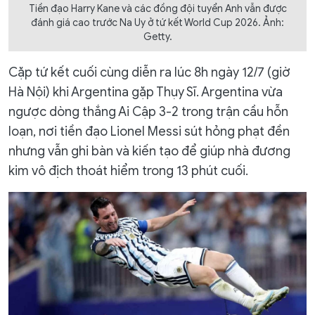
Tiền đạo Harry Kane và các đồng đội tuyển Anh vẫn được
đánh giá cao trước Na Uy ở tứ kết World Cup 2026. Ảnh:
Getty.
Cặp tứ kết cuối cùng diễn ra lúc 8h ngày 12/7 (giờ
Hà Nội) khi Argentina gặp Thụy Sĩ. Argentina vừa
ngược dòng thắng Ai Cập 3-2 trong trận cầu hỗn
loạn, nơi tiền đạo Lionel Messi sút hỏng phạt đền
nhưng vẫn ghi bàn và kiến tạo để giúp nhà đương
kim vô địch thoát hiểm trong 13 phút cuối.