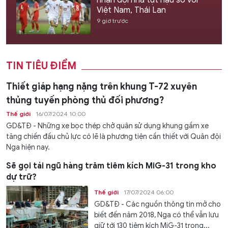
Việt Nam, Thái Lan
9 giờ trước
TIN TIÊU ĐIỂM
Thiết giáp hạng nặng trên khung T-72 xuyên
thủng tuyến phòng thủ đối phương?
Thế giới
16/07/2024 10:00
GD&TĐ - Những xe bọc thép chở quân sử dụng khung gầm xe
tăng chiến đấu chủ lực có lẽ là phương tiện cần thiết với Quân đội
Nga hiện nay.
Sẽ gọi tái ngũ hàng trăm tiêm kích MiG-31 trong kho
dự trữ?
Thế giới
17/07/2024 06:00
GD&TĐ - Các nguồn thông tin mở cho
biết đến năm 2018, Nga có thể vẫn lưu
giữ tới 130 tiêm kích MiG-31 trong...