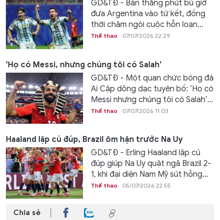
GD&TĐ - Bàn thắng phút bù giờ
đưa Argentina vào tứ kết, đồng
thời châm ngòi cuộc hỗn loạn...
Thể thao
07/07/2026 22:29
'Họ có Messi, nhưng chúng tôi có Salah'
GD&TĐ - Một quan chức bóng đá
Ai Cập dõng dạc tuyên bố: ‘Họ có
Messi nhưng chúng tôi có Salah’...
Thể thao
07/07/2026 11:03
Haaland lập cú đúp, Brazil ôm hận trước Na Uy
GD&TĐ - Erling Haaland lập cú
đúp giúp Na Uy quật ngã Brazil 2-
1, khi đại diện Nam Mỹ sút hỏng...
Thể thao
05/07/2026 22:55
Chia sẻ