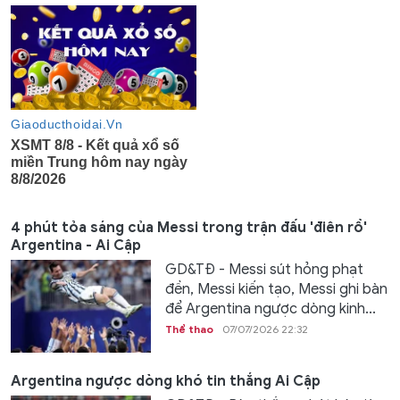
4 phút tỏa sáng của Messi trong trận đấu 'điên rồ'
Argentina - Ai Cập
GD&TĐ - Messi sút hỏng phạt
đền, Messi kiến tạo, Messi ghi bàn
để Argentina ngược dòng kinh...
Thể thao
07/07/2026 22:32
Argentina ngược dòng khó tin thắng Ai Cập