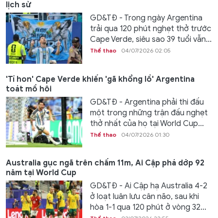
lịch sử
GD&TĐ - Trong ngày Argentina
trải qua 120 phút nghẹt thở trước
Cape Verde, siêu sao 39 tuổi vẫn...
Thể thao
04/07/2026 02:05
'Tí hon' Cape Verde khiến 'gã khổng lồ' Argentina
toát mồ hôi
GD&TĐ - Argentina phải thi đấu
một trong những trận đấu nghẹt
thở nhất của họ tại World Cup...
Thể thao
04/07/2026 01:30
Australia gục ngã trên chấm 11m, Ai Cập phá dớp 92
năm tại World Cup
GD&TĐ - Ai Cập hạ Australia 4-2
ở loạt luân lưu cân não, sau khi
hòa 1-1 qua 120 phút ở vòng 32...