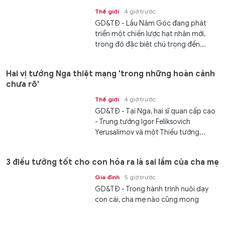
Thế giới
4 giờ trước
GD&TĐ - Lầu Năm Góc đang phát
triển một chiến lược hạt nhân mới,
trong đó đặc biệt chú trọng đến...
Hai vị tướng Nga thiệt mạng 'trong những hoàn cảnh
chưa rõ'
Thế giới
4 giờ trước
GD&TĐ - Tại Nga, hai sĩ quan cấp cao
- Trung tướng Igor Feliksovich
Yerusalimov và một Thiếu tướng...
3 điều tưởng tốt cho con hóa ra là sai lầm của cha mẹ
Gia đình
5 giờ trước
GD&TĐ - Trong hành trình nuôi dạy
con cái, cha mẹ nào cũng mong
muốn yêu thương và dành những điều
tốt nhất cho con. Tuy nhiên,...