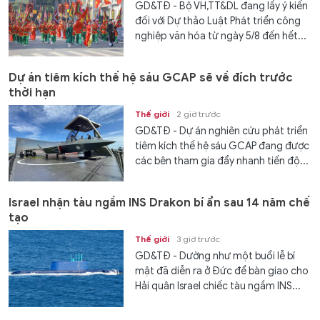
GD&TĐ - Bộ VH,TT&DL đang lấy ý kiến
đối với Dự thảo Luật Phát triển công
nghiệp văn hóa từ ngày 5/8 đến hết...
Dự án tiêm kích thế hệ sáu GCAP sẽ về đích trước
thời hạn
Thế giới
2 giờ trước
GD&TĐ - Dự án nghiên cứu phát triển
tiêm kích thế hệ sáu GCAP đang được
các bên tham gia đẩy nhanh tiến độ...
Israel nhận tàu ngầm INS Drakon bí ẩn sau 14 năm chế
tạo
Thế giới
3 giờ trước
GD&TĐ - Dường như một buổi lễ bí
mật đã diễn ra ở Đức để bàn giao cho
Hải quân Israel chiếc tàu ngầm INS...