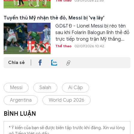
Thể thao
03/07/2026 22:55
Tuyển thủ Mỹ nhận thẻ đỏ, Messi bị 'vạ lây'
GD&TĐ - Lionel Messi bị réo tên
sau khi Folarin Balogun lĩnh thẻ đỏ
trực tiếp trong trận Mỹ thắng...
Thể thao
02/07/2026 10:42
Chia sẻ
Messi
Salah
Ai Cập
Argentina
World Cup 2026
BÌNH LUẬN