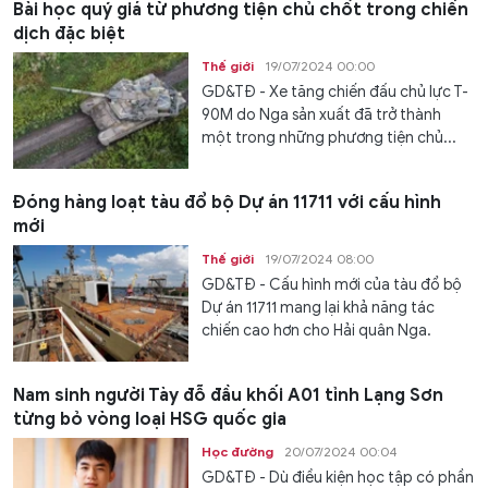
Bài học quý giá từ phương tiện chủ chốt trong chiến
dịch đặc biệt
Thế giới
19/07/2024 00:00
GD&TĐ - Xe tăng chiến đấu chủ lực T-
90M do Nga sản xuất đã trở thành
một trong những phương tiện chủ...
Đóng hàng loạt tàu đổ bộ Dự án 11711 với cấu hình
mới
Thế giới
19/07/2024 08:00
GD&TĐ - Cấu hình mới của tàu đổ bộ
Dự án 11711 mang lại khả năng tác
chiến cao hơn cho Hải quân Nga.
Nam sinh người Tày đỗ đầu khối A01 tỉnh Lạng Sơn
từng bỏ vòng loại HSG quốc gia
Học đường
20/07/2024 00:04
GD&TĐ - Dù điều kiện học tập có phần