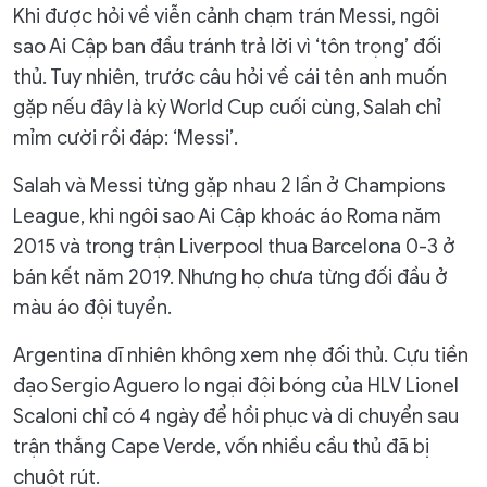
Khi được hỏi về viễn cảnh chạm trán Messi, ngôi
sao Ai Cập ban đầu tránh trả lời vì ‘tôn trọng’ đối
thủ. Tuy nhiên, trước câu hỏi về cái tên anh muốn
gặp nếu đây là kỳ World Cup cuối cùng, Salah chỉ
mỉm cười rồi đáp: ‘Messi’.
Salah và Messi từng gặp nhau 2 lần ở Champions
League, khi ngôi sao Ai Cập khoác áo Roma năm
2015 và trong trận Liverpool thua Barcelona 0-3 ở
bán kết năm 2019. Nhưng họ chưa từng đối đầu ở
màu áo đội tuyển.
Argentina dĩ nhiên không xem nhẹ đối thủ. Cựu tiền
đạo Sergio Aguero lo ngại đội bóng của HLV Lionel
Scaloni chỉ có 4 ngày để hồi phục và di chuyển sau
trận thắng Cape Verde, vốn nhiều cầu thủ đã bị
chuột rút.