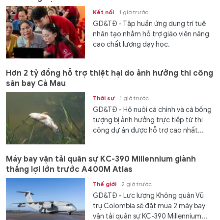
Kết nối
1 giờ trước
GD&TĐ - Tập huấn ứng dụng trí tuệ
nhân tạo nhằm hỗ trợ giáo viên nâng
cao chất lượng dạy học.
Hơn 2 tỷ đồng hỗ trợ thiệt hại do ảnh hưởng thi công
sân bay Cà Mau
Thời sự
1 giờ trước
GD&TĐ - Hộ nuôi cá chình và cá bống
tượng bị ảnh hưởng trực tiếp từ thi
công dự án được hỗ trợ cao nhất...
Máy bay vận tải quân sự KC-390 Millennium giành
thắng lợi lớn trước A400M Atlas
Thế giới
2 giờ trước
GD&TĐ - Lực lượng Không quân Vũ
trụ Colombia sẽ đặt mua 2 máy bay
vận tải quân sự KC-390 Millennium...