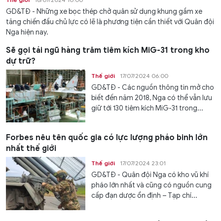
GD&TĐ - Những xe bọc thép chở quân sử dụng khung gầm xe
tăng chiến đấu chủ lực có lẽ là phương tiện cần thiết với Quân đội
Nga hiện nay.
Sẽ gọi tái ngũ hàng trăm tiêm kích MiG-31 trong kho
dự trữ?
Thế giới
17/07/2024 06:00
GD&TĐ - Các nguồn thông tin mở cho
biết đến năm 2018, Nga có thể vẫn lưu
giữ tới 130 tiêm kích MiG-31 trong...
Forbes nêu tên quốc gia có lực lượng pháo binh lớn
nhất thế giới
Thế giới
17/07/2024 23:01
GD&TĐ - Quân đội Nga có kho vũ khí
pháo lớn nhất và cũng có nguồn cung
cấp đạn dược ổn định – Tạp chí...