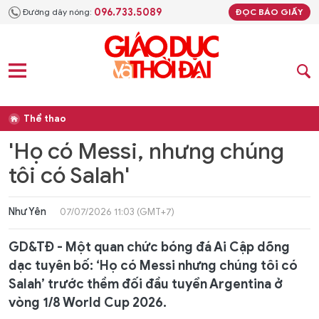
096.733.5089
Đường dây nóng:
ĐỌC BÁO GIẤY
Thể thao
'Họ có Messi, nhưng chúng
tôi có Salah'
Như Yên
07/07/2026 11:03 (GMT+7)
GD&TĐ - Một quan chức bóng đá Ai Cập dõng
dạc tuyên bố: ‘Họ có Messi nhưng chúng tôi có
Salah’ trước thềm đối đầu tuyển Argentina ở
vòng 1/8 World Cup 2026.