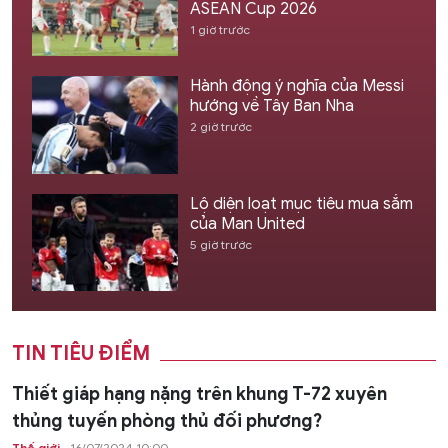
ASEAN Cup 2026
1 giờ trước
Hành động ý nghĩa của Messi
hướng về Tây Ban Nha
2 giờ trước
Lộ diện loạt mục tiêu mua sắm
của Man United
5 giờ trước
TIN TIÊU ĐIỂM
Thiết giáp hạng nặng trên khung T-72 xuyên
thủng tuyến phòng thủ đối phương?
Thế giới
16/07/2024 10:00