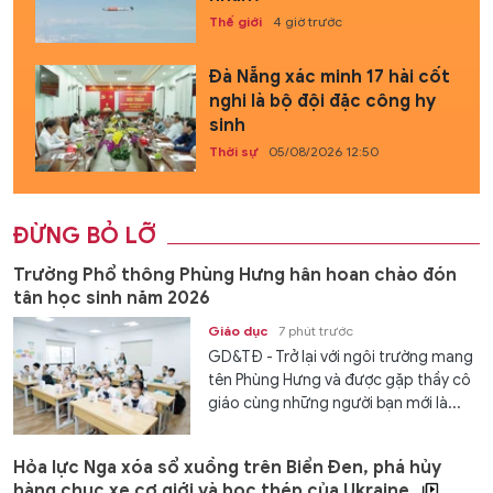
Thế giới
4 giờ trước
Đà Nẵng xác minh 17 hài cốt
nghi là bộ đội đặc công hy
sinh
Thời sự
05/08/2026 12:50
ĐỪNG BỎ LỠ
Trường Phổ thông Phùng Hưng hân hoan chào đón
tân học sinh năm 2026
Giáo dục
7 phút trước
GD&TĐ - Trở lại với ngôi trường mang
tên Phùng Hưng và được gặp thầy cô
giáo cùng những người bạn mới là...
Hỏa lực Nga xóa sổ xuồng trên Biển Đen, phá hủy
hàng chục xe cơ giới và bọc thép của Ukraine