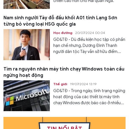
chiến cao hơn cho Hải quân Nga.
Nam sinh người Tày đỗ đầu khối A01 tỉnh Lạng Sơn
từng bỏ vòng loại HSG quốc gia
Học đường
20/07/2024 00:04
GD&TĐ - Dù điều kiện học tập có phần
hạn chế nhưng, Dương Đình Thanh
người dân tộc Tày vẫn sở hữu điểm...
Tìm ra nguyên nhân máy tính chạy Windows toàn cầu
ngừng hoạt động
Thế giới
19/07/2024 13:19
GD&TĐ - Trong ngày, tình trạng ngừng
hoạt động của các thiết bị máy tính
chạy Windows được báo cáo ở nhiều...