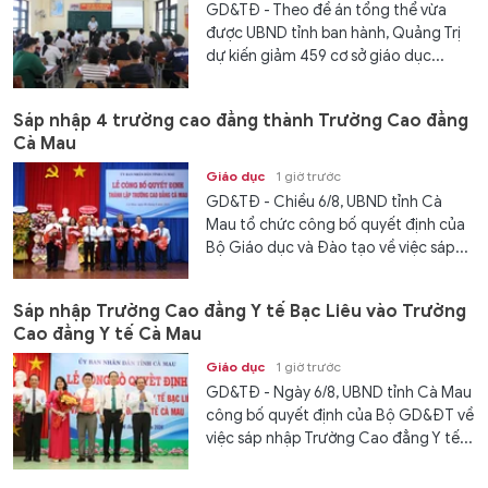
GD&TĐ - Theo đề án tổng thể vừa
được UBND tỉnh ban hành, Quảng Trị
dự kiến giảm 459 cơ sở giáo dục...
Sáp nhập 4 trường cao đẳng thành Trường Cao đẳng
Cà Mau
Giáo dục
1 giờ trước
GD&TĐ - Chiều 6/8, UBND tỉnh Cà
Mau tổ chức công bố quyết định của
Bộ Giáo dục và Đào tạo về việc sáp...
Sáp nhập Trường Cao đẳng Y tế Bạc Liêu vào Trường
Cao đẳng Y tế Cà Mau
Giáo dục
1 giờ trước
GD&TĐ - Ngày 6/8, UBND tỉnh Cà Mau
công bố quyết định của Bộ GD&ĐT về
việc sáp nhập Trường Cao đẳng Y tế...