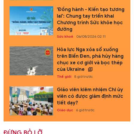
'Đồng hành - Kiến tạo tương
lai': Chung tay triển khai
Chương trình Sức khỏe học
đường
Sức khoẻ
06/08/2026 02:11
Hỏa lực Nga xóa sổ xuồng
trên Biển Đen, phá hủy hàng
chục xe cơ giới và bọc thép
của Ukraine
Thế giới
8 giờ trước
Giáo viên kiêm nhiệm Chi ủy
viên có được giảm định mức
tiết dạy?
Giáo dục
6 giờ trước
ĐỪNG BỎ LỠ