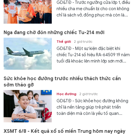
GD&TĐ - Trước ngưỡng cửa lớp 1, điều
nhiều cha mẹ chuẩn bị cho con không
chỉ là sách vở, đồng phục mà còn là...
Nga đang chờ đón những chiếc Tu-214 mới
Thế giới
2 giờ trước
GD&TĐ - Một sự kiện đặc biệt khi
chiếc Tu-214 số hiệu RA-64509 19 năm
tuổi đã khoác lên mình lớp sơn mới...
Sức khỏe học đường trước nhiều thách thức cần
sớm tháo gỡ
Học đường
2 giờ trước
GD&TĐ - Sức khỏe học đường không
chỉ là nền tảng giúp trẻ phát triển
toàn diện mà còn là yếu tố quan...
XSMT 6/8 - Kết quả xổ số miền Trung hôm nay ngày