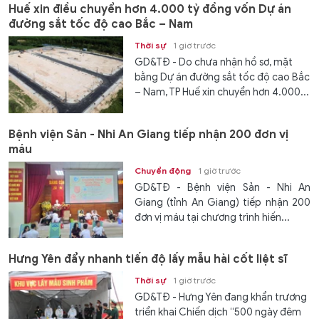
Huế xin điều chuyển hơn 4.000 tỷ đồng vốn Dự án
đường sắt tốc độ cao Bắc – Nam
Thời sự
1 giờ trước
GD&TĐ - Do chưa nhận hồ sơ, mặt
bằng Dự án đường sắt tốc độ cao Bắc
– Nam, TP Huế xin chuyển hơn 4.000...
Bệnh viện Sản - Nhi An Giang tiếp nhận 200 đơn vị
máu
Chuyển động
1 giờ trước
GD&TĐ - Bệnh viện Sản - Nhi An
Giang (tỉnh An Giang) tiếp nhận 200
đơn vị máu tại chương trình hiến...
Hưng Yên đẩy nhanh tiến độ lấy mẫu hài cốt liệt sĩ
Thời sự
1 giờ trước
GD&TĐ - Hưng Yên đang khẩn trương
triển khai Chiến dịch “500 ngày đêm