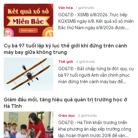
Văn hóa
1 giờ trước
GD&TĐ - XSMB 6/8/2026. Trực tiếp
KQXSMB ngày 6/8. Kết quả xổ số miền
Bắc thứ Năm ngày 6/8/2026 được...
Cụ bà 97 tuổi lập kỷ lục thế giới khi đứng trên cánh
máy bay giữa không trung
Thế giới
2 giờ trước
GD&TĐ - Bất chấp từng bị đột quỵ, cụ
bà 97 tuổi người Anh vẫn chinh phục
màn đứng trên cánh máy bay để...
Giảm đầu mối, tăng hiệu quả quản trị trường học ở
Hà Tĩnh
Giáo dục
2 giờ trước
GD&TĐ - Hà Tĩnh khẩn trương triển
khai phương án sắp xếp trường công
lập, hoàn thành trước 20/8 để vận...