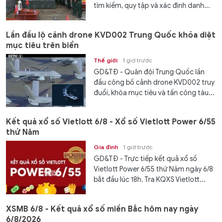
tìm kiếm, quy tập và xác định danh...
Lần đầu lộ cảnh drone KVD002 Trung Quốc khóa diệt
mục tiêu trên biển
Thế giới
1 giờ trước
GD&TĐ - Quân đội Trung Quốc lần
đầu công bố cảnh drone KVD002 truy
đuổi, khóa mục tiêu và tấn công tàu...
Kết quả xổ số Vietlott 6/8 - Xổ số Vietlott Power 6/55
thứ Năm
Gia đình
1 giờ trước
GD&TĐ - Trực tiếp kết quả xổ số
Vietlott Power 6/55 thứ Năm ngày 6/8
bắt đầu lúc 18h. Tra KQXS Vietlott...
XSMB 6/8 - Kết quả xổ số miền Bắc hôm nay ngày
6/8/2026