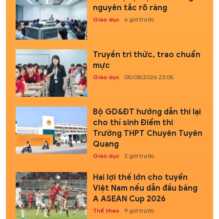
nguyên tắc rõ ràng
Giáo dục
6 giờ trước
Truyền tri thức, trao chuẩn
mực
Giáo dục
05/08/2026 23:05
Bộ GD&ĐT hướng dẫn thi lại
cho thí sinh Điểm thi
Trường THPT Chuyên Tuyên
Quang
Giáo dục
2 giờ trước
Hai lợi thế lớn cho tuyển
Việt Nam nếu dẫn đầu bảng
A ASEAN Cup 2026
Thể thao
9 giờ trước