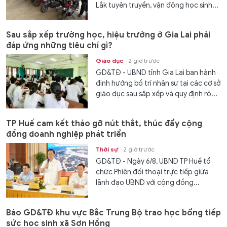
Lắk tuyên truyền, vận động học sinh...
Sau sắp xếp trường học, hiệu trưởng ở Gia Lai phải
đáp ứng những tiêu chí gì?
Giáo dục
2 giờ trước
GD&TĐ - UBND tỉnh Gia Lai ban hành
định hướng bố trí nhân sự tại các cơ sở
giáo dục sau sắp xếp và quy định rõ...
TP Huế cam kết tháo gỡ nút thắt, thúc đẩy cộng
đồng doanh nghiệp phát triển
Thời sự
2 giờ trước
GD&TĐ - Ngày 6/8, UBND TP Huế tổ
chức Phiên đối thoại trực tiếp giữa
lãnh đạo UBND với cộng đồng...
Báo GD&TĐ khu vực Bắc Trung Bộ trao học bổng tiếp
sức học sinh xã Sơn Hồng