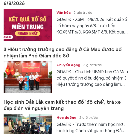
6/8/2026
Văn hóa
2 giờ trước
GD&TĐ - XSMT 6/8/2026. Kết quả xổ
số hôm nay ngày 6/8. Trực tiếp
KQXSMT 6/8. KQXSMT 6/8. Kết quả...
3 Hiệu trưởng trường cao đẳng ở Cà Mau được bổ
nhiệm làm Phó Giám đốc Sở
Chuyển động
2 giờ trước
GD&TĐ - Chủ tịch UBND tỉnh Cà Mau
có quyết định điều động, bổ nhiệm 3
Hiệu trưởng trường cao đẳng làm...
Học sinh Đắk Lắk cam kết tháo đồ 'độ chế', trả xe
đạp điện về nguyên trạng
Học đường
2 giờ trước
GD&TĐ - Trước thềm năm học mới,
lực lượng Cảnh sát giao thông Đắk