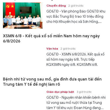
Chuyển động
2 giờ trước
GD&TĐ - Văn phòng Báo GD&TĐ khu
vực Bắc Trung Bộ trao 10 triệu đồng
cho Hội Khuyến học xã Sơn Hồng,...
XSMN 6/8 - Kết quả xổ số miền Nam hôm nay ngày
6/8/2026
Văn hóa
2 giờ trước
GD&TĐ - XSMN 6/8/2026. Kết quả xổ
số hôm nay ngày 6/8. Trực tiếp
KQXSMN ngày 6/8. KQXSMN 6/8.
Kết...
Bệnh nhi tử vong sau mổ, gia đình đưa quan tài đến
Trung tâm Y tế đề nghị làm rõ
Giáo dục pháp luật
3 giờ trước
GD&TĐ - Nguyên nhân khiến bệnh nhi
tử vong sau mổ ruột thừa tại Trung
tâm Y tế khu vực Đoan Hùng đang...