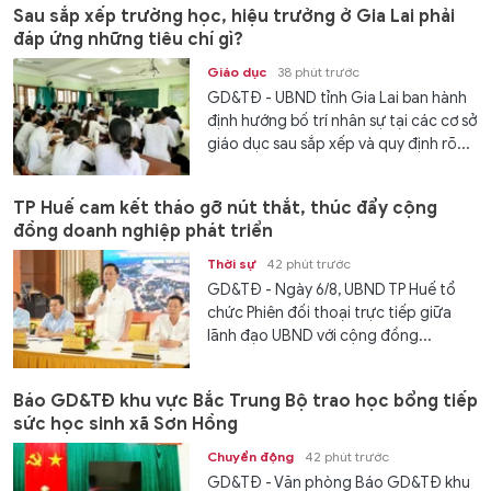
Sau sắp xếp trường học, hiệu trưởng ở Gia Lai phải
đáp ứng những tiêu chí gì?
Giáo dục
38 phút trước
GD&TĐ - UBND tỉnh Gia Lai ban hành
định hướng bố trí nhân sự tại các cơ sở
giáo dục sau sắp xếp và quy định rõ...
TP Huế cam kết tháo gỡ nút thắt, thúc đẩy cộng
đồng doanh nghiệp phát triển
Thời sự
42 phút trước
GD&TĐ - Ngày 6/8, UBND TP Huế tổ
chức Phiên đối thoại trực tiếp giữa
lãnh đạo UBND với cộng đồng...
Báo GD&TĐ khu vực Bắc Trung Bộ trao học bổng tiếp
sức học sinh xã Sơn Hồng
Chuyển động
42 phút trước
GD&TĐ - Văn phòng Báo GD&TĐ khu