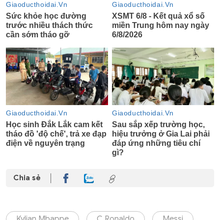
Chia sẻ
Kylian Mbappe
C.Ronaldo
Messi