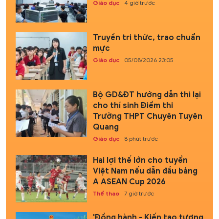
Giáo dục
4 giờ trước
Truyền tri thức, trao chuẩn
mực
Giáo dục
05/08/2026 23:05
Bộ GD&ĐT hướng dẫn thi lại
cho thí sinh Điểm thi
Trường THPT Chuyên Tuyên
Quang
Giáo dục
8 phút trước
Hai lợi thế lớn cho tuyển
Việt Nam nếu dẫn đầu bảng
A ASEAN Cup 2026
Thể thao
7 giờ trước
'Đồng hành - Kiến tạo tương