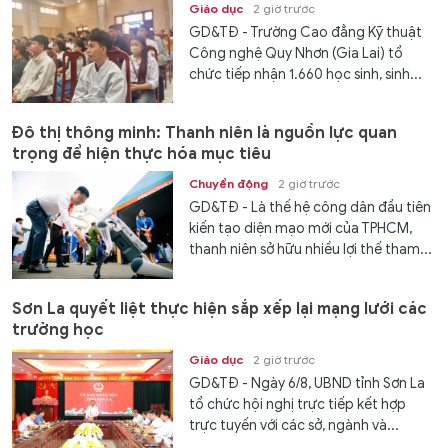
Giáo dục
2 giờ trước
GD&TĐ - Trường Cao đẳng Kỹ thuật
Công nghệ Quy Nhơn (Gia Lai) tổ
chức tiếp nhận 1.660 học sinh, sinh...
Đô thị thông minh: Thanh niên là nguồn lực quan
trọng để hiện thực hóa mục tiêu
Chuyển động
2 giờ trước
GD&TĐ - Là thế hệ công dân đầu tiên
kiến tạo diện mạo mới của TPHCM,
thanh niên sở hữu nhiều lợi thế tham...
Sơn La quyết liệt thực hiện sắp xếp lại mạng lưới các
trường học
Giáo dục
2 giờ trước
GD&TĐ - Ngày 6/8, UBND tỉnh Sơn La
tổ chức hội nghị trực tiếp kết hợp
trực tuyến với các sở, ngành và...