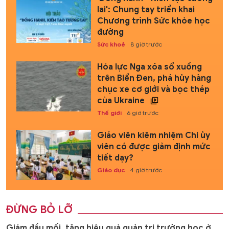
lai': Chung tay triển khai
Chương trình Sức khỏe học
đường
Sức khoẻ
8 giờ trước
Hỏa lực Nga xóa sổ xuồng
trên Biển Đen, phá hủy hàng
chục xe cơ giới và bọc thép
của Ukraine
Thế giới
6 giờ trước
Giáo viên kiêm nhiệm Chi ủy
viên có được giảm định mức
tiết dạy?
Giáo dục
4 giờ trước
ĐỪNG BỎ LỠ
Giảm đầu mối, tăng hiệu quả quản trị trường học ở