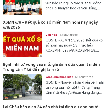
vực Bắc Trung Bộ trao 10 triệu đồng
cho Hội Khuyến học xã Sơn Hồng,...
XSMN 6/8 - Kết quả xổ số miền Nam hôm nay ngày
6/8/2026
Văn hóa
43 phút trước
GD&TĐ - XSMN 6/8/2026. Kết quả xổ
số hôm nay ngày 6/8. Trực tiếp
KQXSMN ngày 6/8. KQXSMN 6/8....
Bệnh nhi tử vong sau mổ, gia đình đưa quan tài đến
Trung tâm Y tế đề nghị làm rõ
Giáo dục pháp luật
51 phút trước
GD&TĐ - Nguyên nhân khiến bệnh nhi
tử vong sau mổ ruột thừa tại Trung
tâm Y tế khu vực Đoan Hùng đang...
Lai Châu bàn giao 24 căn nhà tái định cư cho người