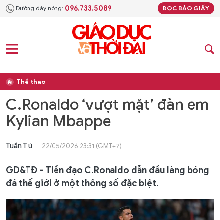
096.733.5089
Đường dây nóng:
ĐỌC BÁO GIẤY
Thể thao
C.Ronaldo ‘vượt mặt’ đàn em
Kylian Mbappe
Tuấn T ú
22/05/2026 23:31 (GMT+7)
GD&TĐ -
Tiền đạo C.Ronaldo dẫn đầu làng bóng
đá thế giới ở một thông số đặc biệt.