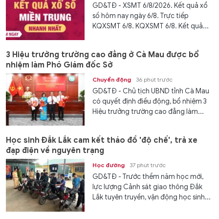
GD&TĐ - XSMT 6/8/2026. Kết quả xổ
số hôm nay ngày 6/8. Trực tiếp
KQXSMT 6/8. KQXSMT 6/8. Kết quả...
3 Hiệu trưởng trường cao đẳng ở Cà Mau được bổ
nhiệm làm Phó Giám đốc Sở
Chuyển động
36 phút trước
GD&TĐ - Chủ tịch UBND tỉnh Cà Mau
có quyết định điều động, bổ nhiệm 3
Hiệu trưởng trường cao đẳng làm...
Học sinh Đắk Lắk cam kết tháo đồ 'độ chế', trả xe
đạp điện về nguyên trạng
Học đường
37 phút trước
GD&TĐ - Trước thềm năm học mới,
lực lượng Cảnh sát giao thông Đắk
Lắk tuyên truyền, vận động học sinh...