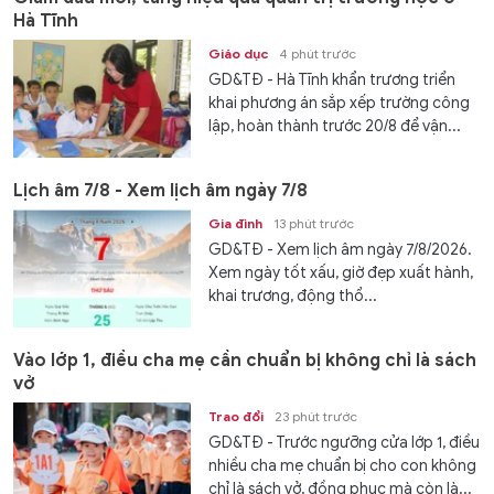
Hà Tĩnh
Giáo dục
4 phút trước
GD&TĐ - Hà Tĩnh khẩn trương triển
khai phương án sắp xếp trường công
lập, hoàn thành trước 20/8 để vận...
Lịch âm 7/8 - Xem lịch âm ngày 7/8
Gia đình
13 phút trước
GD&TĐ - Xem lịch âm ngày 7/8/2026.
Xem ngày tốt xấu, giờ đẹp xuất hành,
khai trương, động thổ...
Vào lớp 1, điều cha mẹ cần chuẩn bị không chỉ là sách
vở
Trao đổi
23 phút trước
GD&TĐ - Trước ngưỡng cửa lớp 1, điều
nhiều cha mẹ chuẩn bị cho con không
chỉ là sách vở, đồng phục mà còn là...