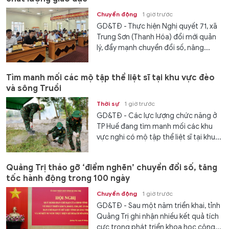
Chuyển động
1 giờ trước
GD&TĐ - Thực hiện Nghị quyết 71, xã
Trung Sơn (Thanh Hóa) đổi mới quản
lý, đẩy mạnh chuyển đổi số, nâng...
Tìm manh mối các mộ tập thể liệt sĩ tại khu vực đèo
và sông Truồi
Thời sự
1 giờ trước
GD&TĐ - Các lực lượng chức năng ở
TP Huế đang tìm manh mối các khu
vực nghi có mộ tập thể liệt sĩ tại khu...
Quảng Trị tháo gỡ ‘điểm nghẽn’ chuyển đổi số, tăng
tốc hành động trong 100 ngày
Chuyển động
1 giờ trước
GD&TĐ - Sau một năm triển khai, tỉnh
Quảng Trị ghi nhận nhiều kết quả tích
cực trong phát triển khoa học công...