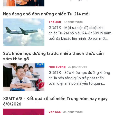
Nga đang chờ đón những chiếc Tu-214 mới
Thế giới
27 phút trước
GD&TĐ - Một sự kiện đặc biệt khi
chiếc Tu-214 số hiệu RA-64509 19 năm
tuổi đã khoác lên mình lớp sơn mới...
Sức khỏe học đường trước nhiều thách thức cần
sớm tháo gỡ
Học đường
32 phút trước
GD&TĐ - Sức khỏe học đường không
chỉ là nền tảng giúp trẻ phát triển
toàn diện mà còn là yếu tố quan...
XSMT 6/8 - Kết quả xổ số miền Trung hôm nay ngày
6/8/2026
Văn hóa
34 phút trước