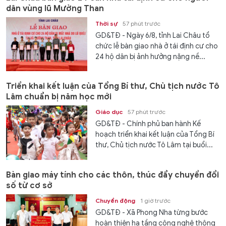
dân vùng lũ Mường Than
Thời sự
57 phút trước
GD&TĐ - Ngày 6/8, tỉnh Lai Châu tổ
chức lễ bàn giao nhà ở tái định cư cho
24 hộ dân bị ảnh hưởng nặng nề...
Triển khai kết luận của Tổng Bí thư, Chủ tịch nước Tô
Lâm chuẩn bị năm học mới
Giáo dục
57 phút trước
GD&TĐ - Chính phủ ban hành Kế
hoạch triển khai kết luận của Tổng Bí
thư, Chủ tịch nước Tô Lâm tại buổi...
Bàn giao máy tính cho các thôn, thúc đẩy chuyển đổi
số từ cơ sở
Chuyển động
1 giờ trước
GD&TĐ - Xã Phong Nha từng bước
hoàn thiện hạ tầng công nghệ thông