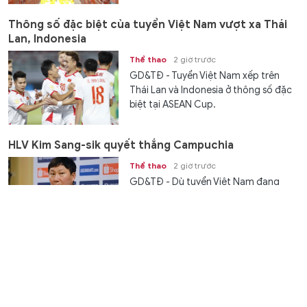
Thông số đặc biệt của tuyển Việt Nam vượt xa Thái
Lan, Indonesia
Thể thao
2 giờ trước
GD&TĐ - Tuyển Việt Nam xếp trên
Thái Lan và Indonesia ở thông số đặc
biệt tại ASEAN Cup.
HLV Kim Sang-sik quyết thắng Campuchia
Thể thao
2 giờ trước
GD&TĐ - Dù tuyển Việt Nam đang
được đánh giá cao hơn khá nhiều
Campuchia, HLV Kim Sang-sik...
An Giang đẩy nhanh công tác chuẩn bị năm học mới
ở các trường TH&THCS nội trú
Giáo dục
2 giờ trước
GD&TĐ - An Giang rà soát công tác