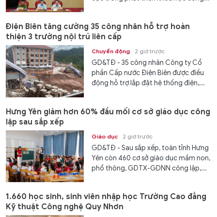
Điện Biên tăng cường 35 công nhân hỗ trợ hoàn
thiện 3 trường nội trú liên cấp
Chuyển động
2 giờ trước
GD&TĐ - 35 công nhân Công ty Cổ
phần Cấp nước Điện Biên được điều
động hỗ trợ lắp đặt hệ thống điện,...
Hưng Yên giảm hơn 60% đầu mối cơ sở giáo dục công
lập sau sắp xếp
Giáo dục
2 giờ trước
GD&TĐ - Sau sắp xếp, toàn tỉnh Hưng
Yên còn 460 cơ sở giáo dục mầm non,
phổ thông, GDTX-GDNN công lập,...
1.660 học sinh, sinh viên nhập học Trường Cao đẳng
Kỹ thuật Công nghệ Quy Nhơn