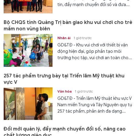
tin, đẩy mạnh chuyển đổi số và đưa...
Bộ CHQS tỉnh Quảng Trị bàn giao khu vui chơi cho trẻ
mầm non vùng biên
Nhân ái
1 giờ trước
GD&TĐ - Khu vui chơi với thiết bị vận
động hiện đại, góp phần tạo môi
trường học tập, vui chơi an toàn cho...
257 tác phẩm trưng bày tại Triển lãm Mỹ thuật khu
vực V
Văn hóa
1 giờ trước
GD&TĐ - Triển lãm Mỹ thuật khu vực V
Nam miền Trung và Tây Nguyên quy tụ
257 tác phẩm, phản ánh đa dạng...
Đổi mới quản lý, đẩy mạnh chuyển đổi số, nâng cao
chất lượng giáo dục