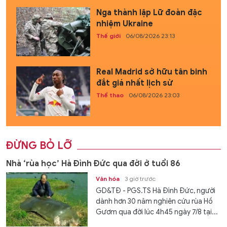
Nga thành lập Lữ đoàn đặc
nhiệm Ukraine
Thế giới
06/08/2026 23:13
Real Madrid sở hữu tân binh
đắt giá nhất lịch sử
Thể thao
06/08/2026 23:03
ĐỪNG BỎ LỠ
Nhà ‘rùa học’ Hà Đình Đức qua đời ở tuổi 86
Văn hóa
3 giờ trước
GD&TĐ - PGS.TS Hà Đình Đức, người
dành hơn 30 năm nghiên cứu rùa Hồ
Gươm qua đời lúc 4h45 ngày 7/8 tại...