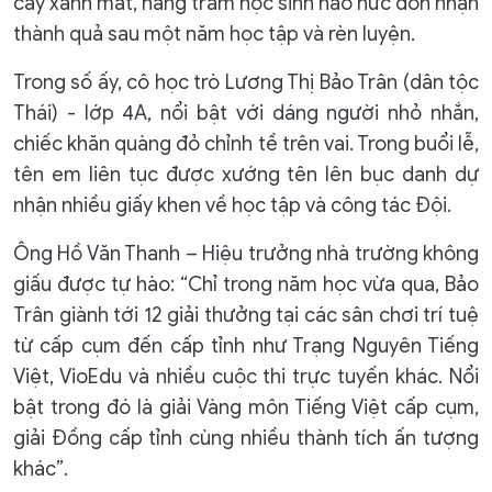
cây xanh mát, hàng trăm học sinh háo hức đón nhận
thành quả sau một năm học tập và rèn luyện.
Trong số ấy, cô học trò Lương Thị Bảo Trân (dân tộc
Thái) - lớp 4A, nổi bật với dáng người nhỏ nhắn,
chiếc khăn quàng đỏ chỉnh tề trên vai. Trong buổi lễ,
tên em liên tục được xướng tên lên bục danh dự
nhận nhiều giấy khen về học tập và công tác Đội.
Ông Hồ Văn Thanh – Hiệu trưởng nhà trường không
giấu được tự hào: “Chỉ trong năm học vừa qua, Bảo
Trân giành tới 12 giải thưởng tại các sân chơi trí tuệ
từ cấp cụm đến cấp tỉnh như Trạng Nguyên Tiếng
Việt, VioEdu và nhiều cuộc thi trực tuyến khác. Nổi
bật trong đó là giải Vàng môn Tiếng Việt cấp cụm,
giải Đồng cấp tỉnh cùng nhiều thành tích ấn tượng
khác”.