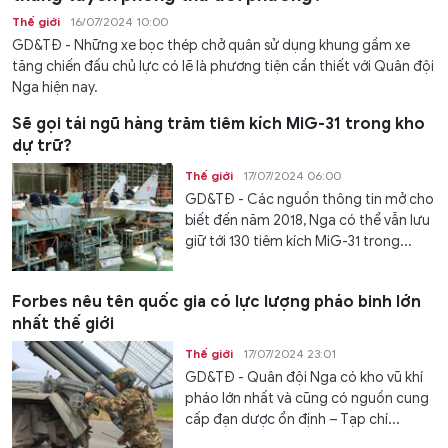
Thế giới
16/07/2024 10:00
GD&TĐ - Những xe bọc thép chở quân sử dụng khung gầm xe
tăng chiến đấu chủ lực có lẽ là phương tiện cần thiết với Quân đội
Nga hiện nay.
Sẽ gọi tái ngũ hàng trăm tiêm kích MiG-31 trong kho
dự trữ?
Thế giới
17/07/2024 06:00
GD&TĐ - Các nguồn thông tin mở cho
biết đến năm 2018, Nga có thể vẫn lưu
giữ tới 130 tiêm kích MiG-31 trong...
Forbes nêu tên quốc gia có lực lượng pháo binh lớn
nhất thế giới
Thế giới
17/07/2024 23:01
GD&TĐ - Quân đội Nga có kho vũ khí
pháo lớn nhất và cũng có nguồn cung
cấp đạn dược ổn định – Tạp chí...