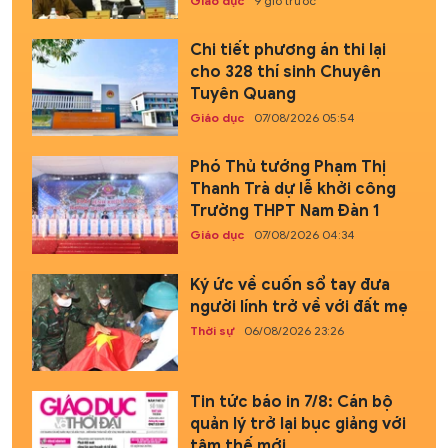
Giáo dục
9 giờ trước
Chi tiết phương án thi lại
cho 328 thí sinh Chuyên
Tuyên Quang
Giáo dục
07/08/2026 05:54
Phó Thủ tướng Phạm Thị
Thanh Trà dự lễ khởi công
Trường THPT Nam Đàn 1
Giáo dục
07/08/2026 04:34
Ký ức về cuốn sổ tay đưa
người lính trở về với đất mẹ
Thời sự
06/08/2026 23:26
Tin tức báo in 7/8: Cán bộ
quản lý trở lại bục giảng với
tâm thế mới