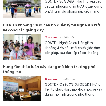
GD&TĐ - Sở GD&ĐT Phú Thọ yêu cầu
các xã, phường khẩn trương xây dựng
phương án dự phòng sắp xếp mạng...
Dự kiến khoảng 1.100 cán bộ quản lý tại Nghệ An trở
lại công tác giảng dạy
Giáo dục
4 giờ trước
GD&TĐ - Nghệ An dự kiến giảm
khoảng 47% đầu mối cơ sở giáo dục
công lập, sau sắp xếp sẽ có khoảng...
Hưng Yên thảo luận xây dựng mô hình trường phổ
thông mới
Giáo dục
4 giờ trước
GD&TĐ - Chiều 7/8, Sở GD&ĐT Hưng
Yên tổ chức Hội thảo khoa học về xây
dựng mô hình trường phổ thông...