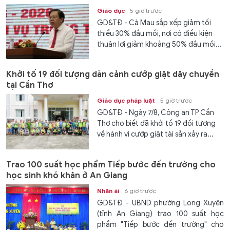
Giáo dục
5 giờ trước
GD&TĐ - Cà Mau sắp xếp giảm tối
thiểu 30% đầu mối, nơi có điều kiện
thuận lợi giảm khoảng 50% đầu mối...
Khởi tố 19 đối tượng dàn cảnh cướp giật dây chuyền
tại Cần Thơ
Giáo dục pháp luật
5 giờ trước
GD&TĐ - Ngày 7/8, Công an TP Cần
Thơ cho biết đã khởi tố 19 đối tượng
về hành vi cướp giật tài sản xảy ra...
Trao 100 suất học phẩm Tiếp bước đến trường cho
học sinh khó khăn ở An Giang
Nhân ái
6 giờ trước
GD&TĐ - UBND phường Long Xuyên
(tỉnh An Giang) trao 100 suất học
phẩm "Tiếp bước đến trường" cho