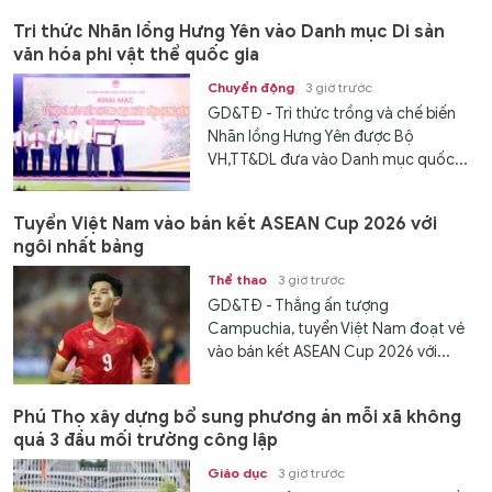
Tri thức Nhãn lồng Hưng Yên vào Danh mục Di sản
văn hóa phi vật thể quốc gia
Chuyển động
3 giờ trước
GD&TĐ - Tri thức trồng và chế biến
Nhãn lồng Hưng Yên được Bộ
VH,TT&DL đưa vào Danh mục quốc...
Tuyển Việt Nam vào bán kết ASEAN Cup 2026 với
ngôi nhất bảng
Thể thao
3 giờ trước
GD&TĐ - Thắng ấn tượng
Campuchia, tuyển Việt Nam đoạt vé
vào bán kết ASEAN Cup 2026 với...
Phú Thọ xây dựng bổ sung phương án mỗi xã không
quá 3 đầu mối trường công lập
Giáo dục
3 giờ trước