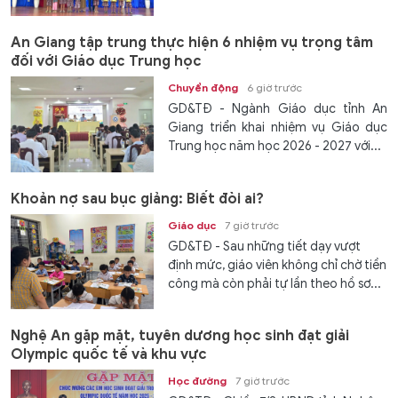
các...
An Giang tập trung thực hiện 6 nhiệm vụ trọng tâm
đối với Giáo dục Trung học
Chuyển động
6 giờ trước
GD&TĐ - Ngành Giáo dục tỉnh An
Giang triển khai nhiệm vụ Giáo dục
Trung học năm học 2026 - 2027 với...
Khoản nợ sau bục giảng: Biết đòi ai?
Giáo dục
7 giờ trước
GD&TĐ - Sau những tiết dạy vượt
định mức, giáo viên không chỉ chờ tiền
công mà còn phải tự lần theo hồ sơ...
Nghệ An gặp mặt, tuyên dương học sinh đạt giải
Olympic quốc tế và khu vực
Học đường
7 giờ trước