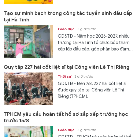
Tạo sự minh bạch trong công tác tuyển sinh đầu cấp
tại Hà Tĩnh
Giáo dục
3 giờ trước
GD&TĐ - Năm học 2026-2027, nhiều
trường tại Hà Tĩnh tổ chức bốc thăm
xếp lớp đầu cấp, góp phần bảo đảm...
Quy tập 227 hài cốt liệt sĩ tại Công viên Lê Thị Riêng
Thời sự
3 giờ trước
GD&TĐ - Đến 7/8, 227 hài cốt liệt sĩ
được quy tập tại Công viên Lê Thị
Riêng (TPHCM).
TPHCM yêu cầu hoàn tất hồ sơ sắp xếp trường học
trước 15/8
Giáo dục
3 giờ trước