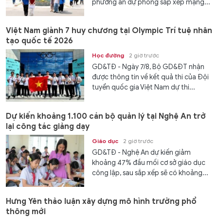
phương án dự phòng sắp xếp mạng...
Việt Nam giành 7 huy chương tại Olympic Trí tuệ nhân
tạo quốc tế 2026
Học đường
2 giờ trước
GD&TĐ - Ngày 7/8, Bộ GD&ĐT nhận
được thông tin về kết quả thi của Đội
tuyển quốc gia Việt Nam dự thi...
Dự kiến khoảng 1.100 cán bộ quản lý tại Nghệ An trở
lại công tác giảng dạy
Giáo dục
2 giờ trước
GD&TĐ - Nghệ An dự kiến giảm
khoảng 47% đầu mối cơ sở giáo dục
công lập, sau sắp xếp sẽ có khoảng...
Hưng Yên thảo luận xây dựng mô hình trường phổ
thông mới