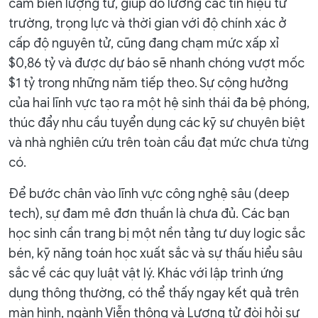
cảm biến lượng tử, giúp đo lường các tín hiệu từ
trường, trọng lực và thời gian với độ chính xác ở
cấp độ nguyên tử, cũng đang chạm mức xấp xỉ
$0,86 tỷ và được dự báo sẽ nhanh chóng vượt mốc
$1 tỷ trong những năm tiếp theo. Sự cộng hưởng
của hai lĩnh vực tạo ra một hệ sinh thái đa bệ phóng,
thúc đẩy nhu cầu tuyển dụng các kỹ sư chuyên biệt
và nhà nghiên cứu trên toàn cầu đạt mức chưa từng
có.
Để bước chân vào lĩnh vực công nghệ sâu (deep
tech), sự đam mê đơn thuần là chưa đủ. Các bạn
học sinh cần trang bị một nền tảng tư duy logic sắc
bén, kỹ năng toán học xuất sắc và sự thấu hiểu sâu
sắc về các quy luật vật lý. Khác với lập trình ứng
dụng thông thường, có thể thấy ngay kết quả trên
màn hình, ngành Viễn thông và Lượng tử đòi hỏi sự