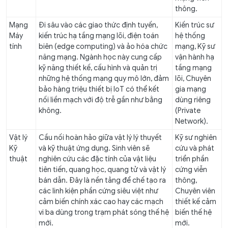
thông.
Mạng
Đi sâu vào các giao thức định tuyến,
Kiến trúc sư
Máy
kiến trúc hạ tầng mạng lõi, điện toán
hệ thống
tính
biên (edge computing) và ảo hóa chức
mạng, Kỹ sư
năng mạng. Ngành học này cung cấp
vận hành hạ
kỹ năng thiết kế, cấu hình và quản trị
tầng mạng
những hệ thống mạng quy mô lớn, đảm
lõi, Chuyên
bảo hàng triệu thiết bị IoT có thể kết
gia mạng
nối liền mạch với độ trễ gần như bằng
dùng riêng
không.
(Private
Network).
Vật lý
Cầu nối hoàn hảo giữa vật lý lý thuyết
Kỹ sư nghiên
Kỹ
và kỹ thuật ứng dụng. Sinh viên sẽ
cứu và phát
thuật
nghiên cứu các đặc tính của vật liệu
triển phần
tiên tiến, quang học, quang tử và vật lý
cứng viễn
bán dẫn. Đây là nền tảng để chế tạo ra
thông,
các linh kiện phần cứng siêu việt như
Chuyên viên
cảm biến chính xác cao hay các mạch
thiết kế cảm
vi ba dùng trong trạm phát sóng thế hệ
biến thế hệ
mới.
mới.