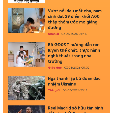
Vượt nỗi đau mất cha, nam
sinh đạt 29 điểm khối A00
thấp thỏm ước mơ giảng
đường
Nhân ái
07/08/2026 03:48
Bộ GD&ĐT hướng dẫn rèn
luyện thể chất, thực hành
nghệ thuật trong nhà
trường
Giáo dục
07/08/2026 05:02
Nga thành lập Lữ đoàn đặc
nhiệm Ukraine
Thế giới
06/08/2026 23:13
Real Madrid sở hữu tân binh