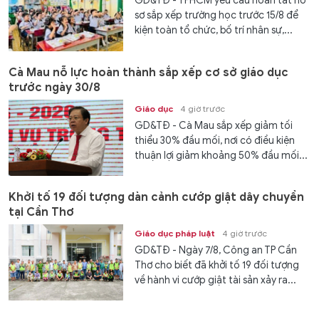
GD&TĐ - TPHCM yêu cầu hoàn tất hồ
sơ sắp xếp trường học trước 15/8 để
kiện toàn tổ chức, bố trí nhân sự,...
Cà Mau nỗ lực hoàn thành sắp xếp cơ sở giáo dục
trước ngày 30/8
Giáo dục
4 giờ trước
GD&TĐ - Cà Mau sắp xếp giảm tối
thiểu 30% đầu mối, nơi có điều kiện
thuận lợi giảm khoảng 50% đầu mối...
Khởi tố 19 đối tượng dàn cảnh cướp giật dây chuyền
tại Cần Thơ
Giáo dục pháp luật
4 giờ trước
GD&TĐ - Ngày 7/8, Công an TP Cần
Thơ cho biết đã khởi tố 19 đối tượng
về hành vi cướp giật tài sản xảy ra...