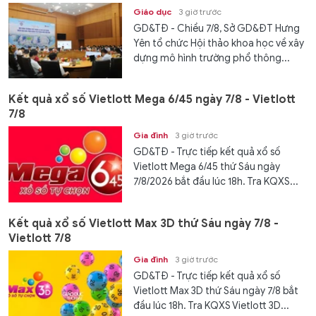
Giáo dục
3 giờ trước
GD&TĐ - Chiều 7/8, Sở GD&ĐT Hưng
Yên tổ chức Hội thảo khoa học về xây
dựng mô hình trường phổ thông...
Kết quả xổ số Vietlott Mega 6/45 ngày 7/8 - Vietlott
7/8
Gia đình
3 giờ trước
GD&TĐ - Trực tiếp kết quả xổ số
Vietlott Mega 6/45 thứ Sáu ngày
7/8/2026 bắt đầu lúc 18h. Tra KQXS...
Kết quả xổ số Vietlott Max 3D thứ Sáu ngày 7/8 -
Vietlott 7/8
Gia đình
3 giờ trước
GD&TĐ - Trực tiếp kết quả xổ số
Vietlott Max 3D thứ Sáu ngày 7/8 bắt
đầu lúc 18h. Tra KQXS Vietlott 3D...