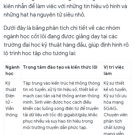
kiên nhẫn để làm việc với những tín hiệu vô hình và
những hạt hạ nguyên tử siêu nhỏ.
Dưới đây là bảng phân tích chi tiết về các nhóm
ngành học cốt lõi đang được giảng dạy tại các
trường đại học kỹ thuật hàng đầu, giúp định hình rõ
lộ trình học tập cho tương lai:
Ngành
Trọng tâm đào tạo và kiến thức lõi
Vị trí việc
học
làm
Kỹ
Tập trung vào kiến trúc hệ thống thông
Kỹ sư thiết
thuật
tin vô tuyến, xử lý tín hiệu số, thiết kế vi
kế vô tuyến,
Điện
mạch cao tần và hệ thống anten thông
Kỹ sư tối ưu
tử -
minh. Sinh viên được học cách điều
hóa mạng
Viễn
khiển các luồng sóng điện từ để truyền
5G/6G,
thông
tải dữ liệu với tốc độ gigabit/giây, khắc
Chuyên viên
phục nhiễu và suy hao tín hiệu trong
phân tích
môi trường truyền dẫn phức tạp.
chất lượng
mạng viễn