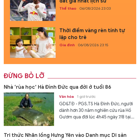
đắt giá nhất lịch sử
Thể thao
06/08/2026 23:03
Thời điểm vàng rèn tính tự
lập cho trẻ
Gia đình
06/08/2026 23:15
ĐỪNG BỎ LỠ
Nhà ‘rùa học’ Hà Đình Đức qua đời ở tuổi 86
Văn hóa
1 giờ trước
GD&TĐ - PGS.TS Hà Đình Đức, người
dành hơn 30 năm nghiên cứu rùa Hồ
Gươm qua đời lúc 4h45 ngày 7/8 tại...
Tri thức Nhãn lồng Hưng Yên vào Danh mục Di sản