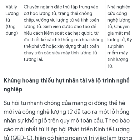
Vật lý
Chuyên ngành đặc thù tập trung vào
Nhà nghiên
Lượng
cơ học lượng tử, trạng thái chồng
cứu công
tử
chập, vướng víu lượng tử và tính toán
nghệ lượng
(Ứng
lượng tử. Sinh viên được đào tạo để
tử, Chuyên
dụng)
hiểu cách kiểm soát các hạt qubit, từ
gia mật mã
đó thiết kế các hệ thống mã hóa không
lượng tử, Kỹ
thể phá vỡ hoặc xây dựng thuật toán
sư phần
chạy trên các siêu máy tính lượng tử
mềm máy
tương lai.
tính lượng
tử.
Khủng hoảng thiếu hụt nhân tài và lộ trình nghề
nghiệp
Sự hội tụ nhanh chóng của mạng di động thế hệ
mới và công nghệ lượng tử đã tạo ra một lỗ hổng
nhân sự khổng lồ trên quy mô toàn cầu. Theo báo
cáo mới nhất từ Hiệp hội Phát triển Kinh tế Lượng
tử (QED-C), hiện có hàng ngàn vị trí việc làm trong