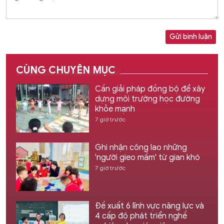
Gửi bình luận
CÙNG CHUYÊN MỤC
Cần giải pháp đồng bộ để xây
dựng môi trường học đường
khỏe mạnh
7 giờ trước
Ghi nhận công lao những
'người gieo mầm' từ gian khó
7 giờ trước
Đề xuất 6 lĩnh vực năng lực và
4 cấp độ phát triển nghề