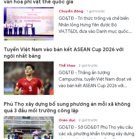
văn hóa phi vật thể quốc gia
Chuyển động
1 giờ trước
GD&TĐ - Tri thức trồng và chế biến
Nhãn lồng Hưng Yên được Bộ
VH,TT&DL đưa vào Danh mục quốc...
Tuyển Việt Nam vào bán kết ASEAN Cup 2026 với
ngôi nhất bảng
Thể thao
2 giờ trước
GD&TĐ - Thắng ấn tượng
Campuchia, tuyển Việt Nam đoạt vé
vào bán kết ASEAN Cup 2026 với...
Phú Thọ xây dựng bổ sung phương án mỗi xã không
quá 3 đầu mối trường công lập
Giáo dục
2 giờ trước
GD&TĐ - Sở GD&ĐT Phú Thọ yêu cầu
các xã, phường khẩn trương xây dựng