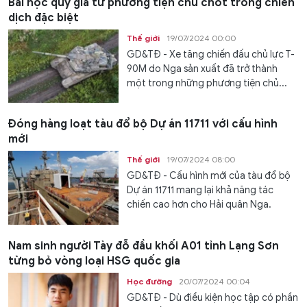
Bài học quý giá từ phương tiện chủ chốt trong chiến
dịch đặc biệt
Thế giới
19/07/2024 00:00
GD&TĐ - Xe tăng chiến đấu chủ lực T-
90M do Nga sản xuất đã trở thành
một trong những phương tiện chủ...
Đóng hàng loạt tàu đổ bộ Dự án 11711 với cấu hình
mới
Thế giới
19/07/2024 08:00
GD&TĐ - Cấu hình mới của tàu đổ bộ
Dự án 11711 mang lại khả năng tác
chiến cao hơn cho Hải quân Nga.
Nam sinh người Tày đỗ đầu khối A01 tỉnh Lạng Sơn
từng bỏ vòng loại HSG quốc gia
Học đường
20/07/2024 00:04
GD&TĐ - Dù điều kiện học tập có phần