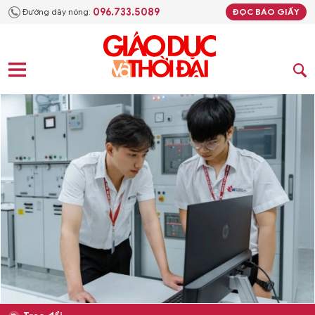
096.733.5089
Đường dây nóng:
ĐỌC BÁO GIẤY