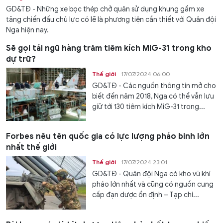
GD&TĐ - Những xe bọc thép chở quân sử dụng khung gầm xe
tăng chiến đấu chủ lực có lẽ là phương tiện cần thiết với Quân đội
Nga hiện nay.
Sẽ gọi tái ngũ hàng trăm tiêm kích MiG-31 trong kho
dự trữ?
Thế giới
17/07/2024 06:00
GD&TĐ - Các nguồn thông tin mở cho
biết đến năm 2018, Nga có thể vẫn lưu
giữ tới 130 tiêm kích MiG-31 trong...
Forbes nêu tên quốc gia có lực lượng pháo binh lớn
nhất thế giới
Thế giới
17/07/2024 23:01
GD&TĐ - Quân đội Nga có kho vũ khí
pháo lớn nhất và cũng có nguồn cung
cấp đạn dược ổn định – Tạp chí...