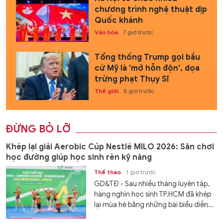
chương trình nghệ thuật dịp
Quốc khánh
Văn hóa
7 giờ trước
Tổng thống Trump gọi bầu
cử Mỹ là 'mớ hỗn độn', dọa
trừng phạt Thụy Sĩ
Thế giới
8 giờ trước
ĐỪNG BỎ LỠ
Khép lại giải Aerobic Cúp Nestlé MILO 2026: Sân chơi
học đường giúp học sinh rèn kỹ năng
Thể thao
1 giờ trước
GD&TĐ - Sau nhiều tháng luyện tập,
hàng nghìn học sinh TP.HCM đã khép
lại mùa hè bằng những bài biểu diễn...