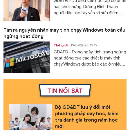
GD&TĐ - Dù điều kiện học tập có phần
hạn chế nhưng, Dương Đình Thanh
người dân tộc Tày vẫn sở hữu điểm...
Tìm ra nguyên nhân máy tính chạy Windows toàn cầu
ngừng hoạt động
Thế giới
19/07/2024 13:19
GD&TĐ - Trong ngày, tình trạng ngừng
hoạt động của các thiết bị máy tính
chạy Windows được báo cáo ở nhiều...
TIN NỔI BẬT
Bộ GD&ĐT lưu ý đổi mới
phương pháp dạy học, kiểm
tra đánh giá trong năm học
mới