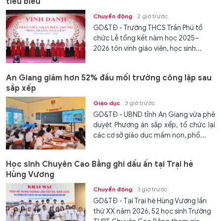
tiêu biểu
Chuyển động
2 giờ trước
GD&TĐ - Trường THCS Trần Phú tổ
chức Lễ tổng kết năm học 2025–
2026 tôn vinh giáo viên, học sinh...
An Giang giảm hơn 52% đầu mối trường công lập sau
sắp xếp
Giáo dục
3 giờ trước
GD&TĐ - UBND tỉnh An Giang vừa phê
duyệt Phương án sắp xếp, tổ chức lại
các cơ sở giáo dục mầm non, phổ...
Học sinh Chuyên Cao Bằng ghi dấu ấn tại Trại hè
Hùng Vương
Chuyển động
3 giờ trước
GD&TĐ - Tại Trại hè Hùng Vương lần
thứ XX năm 2026, 52 học sinh Trường