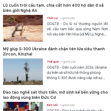
Lũ cuốn trôi cầu tạm, chia cắt hơn 400 hộ dân ở xã
biên giới Nghệ An
Thời sự
1 giờ trước
GD&TĐ - Do lũ từ thượng nguồn đổ
về, cầu tạm bắc qua sông Nậm Nơn
nối vào bản Yên Hòa (xã Mỹ Lý, Nghệ...
Mỹ giúp S-300 Ukraine đánh chặn tên lửa siêu thanh
Zircon, Kinzhal
Thế giới
1 giờ trước
GD&TĐ - Đến cuối năm 2026, Ukraine
dự kiến ​​sẽ sở hữu hệ thống phòng
không S-300 được nâng cấp với sự...
Đào tạo nghề sát thực tiễn, mở sinh kế bền vững cho
lao động vùng biên Đức Cơ
Kết nối
1 giờ trước
GD&TĐ - Đào tạo nghề sát nhu cầu