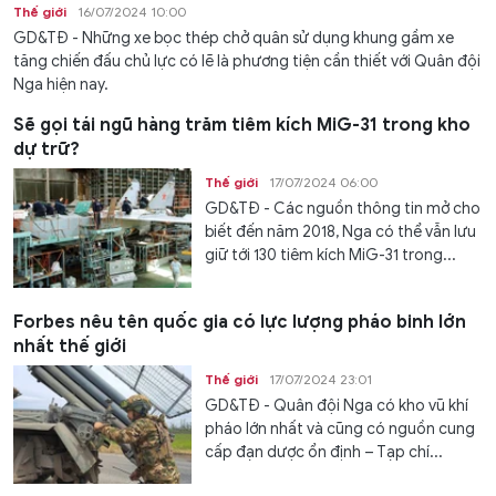
Thế giới
16/07/2024 10:00
GD&TĐ - Những xe bọc thép chở quân sử dụng khung gầm xe
tăng chiến đấu chủ lực có lẽ là phương tiện cần thiết với Quân đội
Nga hiện nay.
Sẽ gọi tái ngũ hàng trăm tiêm kích MiG-31 trong kho
dự trữ?
Thế giới
17/07/2024 06:00
GD&TĐ - Các nguồn thông tin mở cho
biết đến năm 2018, Nga có thể vẫn lưu
giữ tới 130 tiêm kích MiG-31 trong...
Forbes nêu tên quốc gia có lực lượng pháo binh lớn
nhất thế giới
Thế giới
17/07/2024 23:01
GD&TĐ - Quân đội Nga có kho vũ khí
pháo lớn nhất và cũng có nguồn cung
cấp đạn dược ổn định – Tạp chí...