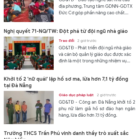
địa phương, Trung tâm GDNN-GDTX
Đức Cơ góp phần nâng cao chất...
Nghị quyết 71-NQ/TW: Đột phá từ đội ngũ nhà giáo
Trao đổi
2 giờ trước
GD&TĐ - Phát triển đội ngũ nhà giáo
và cán bộ quản lý giáo dục được xác
định là một trong những nhiệm vụ...
Khởi tố 2 'nữ quái' lập hồ sơ ma, lừa hơn 7,1 tỷ đồng
tại Đà Nẵng
Giáo dục pháp luật
2 giờ trước
GD&TĐ - Công an Đà Nẵng khởi tố 2
phụ nữ làm giả hồ sơ đáo hạn ngân
hàng, lừa đảo hơn 7,1 tỷ đồng.
Trường THCS Trần Phú vinh danh thầy trò xuất sắc