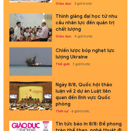
Giáo dục
3 giờ trước
Thỉnh giảng đại học từ nhu
cầu nhân lực đến quản trị
chất lượng
Giáo dục
4 giờ trước
Chiến lược bóp nghẹt lực
lượng Ukraine
Thế giới
7 giờ trước
Ngày 8/8, Quốc hội thảo
luận về 2 dự án Luật liên
quan đến lĩnh vực Quốc
phòng
Thời sự
6 giờ trước
Tin tức báo in 8/8: Để phong
trào thể thao, nghệ thuật đi