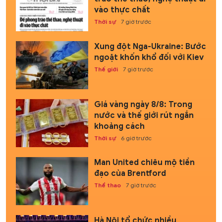
vào thực chất
Thời sự
7 giờ trước
Xung đột Nga-Ukraine: Bước
ngoặt khốn khổ đối với Kiev
Thế giới
7 giờ trước
Giá vàng ngày 8/8: Trong
nước và thế giới rút ngắn
khoảng cách
Thời sự
6 giờ trước
Man United chiêu mộ tiền
đạo của Brentford
Thể thao
7 giờ trước
Hà Nội tổ chức nhiều