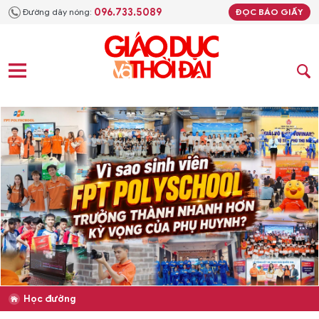
096.733.5089
Đường dây nóng:
ĐỌC BÁO GIẤY
Học đường