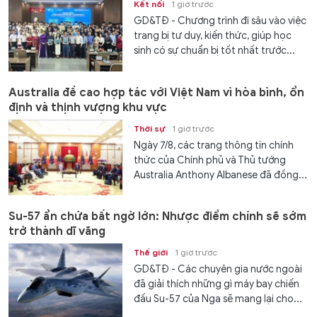
Kết nối
1 giờ trước
GD&TĐ - Chương trình đi sâu vào việc
trang bị tư duy, kiến thức, giúp học
sinh có sự chuẩn bị tốt nhất trước...
Australia đề cao hợp tác với Việt Nam vì hòa bình, ổn
định và thịnh vượng khu vực
Thời sự
1 giờ trước
Ngày 7/8, các trang thông tin chính
thức của Chính phủ và Thủ tướng
Australia Anthony Albanese đã đồng...
Su-57 ẩn chứa bất ngờ lớn: Nhược điểm chính sẽ sớm
trở thành dĩ vãng
Thế giới
1 giờ trước
GD&TĐ - Các chuyên gia nước ngoài
đã giải thích những gì máy bay chiến
đấu Su-57 của Nga sẽ mang lại cho...