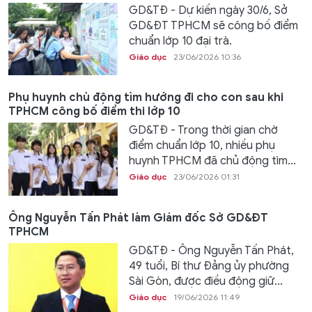
GD&TĐ - Dự kiến ngày 30/6, Sở
GD&ĐT TPHCM sẽ công bố điểm
chuẩn lớp 10 đại trà.
Giáo dục
23/06/2026 10:36
Phụ huynh chủ động tìm hướng đi cho con sau khi
TPHCM công bố điểm thi lớp 10
GD&TĐ - Trong thời gian chờ
điểm chuẩn lớp 10, nhiều phụ
huynh TPHCM đã chủ động tìm...
Giáo dục
23/06/2026 01:31
Ông Nguyễn Tấn Phát làm Giám đốc Sở GD&ĐT
TPHCM
GD&TĐ - Ông Nguyễn Tấn Phát,
49 tuổi, Bí thư Đảng ủy phường
Sài Gòn, được điều động giữ...
Giáo dục
19/06/2026 11:49