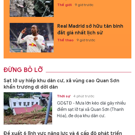
Thế giới
9 giờ trước
Real Madrid sở hữu tân binh
đắt giá nhất lịch sử
Thể thao
9 giờ trước
ĐỪNG BỎ LỠ
Sạt lở uy hiếp khu dân cư, xã vùng cao Quan Sơn
khẩn trương di dời dân
Thời sự
4 phút trước
GD&TĐ - Mưa lớn kéo dài gây nhiều
điểm sạt lở tại xã Quan Sơn (Thanh
Hóa), đe dọa khu dân cư.
Đề xuất 6 lĩnh vực năng lực và 4 cấp độ phát triển