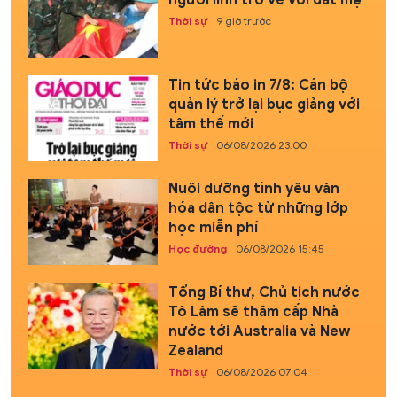
người lính trở về với đất mẹ
Thời sự
9 giờ trước
Tin tức báo in 7/8: Cán bộ
quản lý trở lại bục giảng với
tâm thế mới
Thời sự
06/08/2026 23:00
Nuôi dưỡng tình yêu văn
hóa dân tộc từ những lớp
học miễn phí
Học đường
06/08/2026 15:45
Tổng Bí thư, Chủ tịch nước
Tô Lâm sẽ thăm cấp Nhà
nước tới Australia và New
Zealand
Thời sự
06/08/2026 07:04