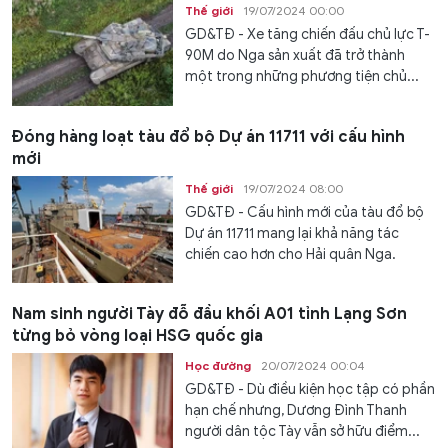
Thế giới
19/07/2024 00:00
GD&TĐ - Xe tăng chiến đấu chủ lực T-
90M do Nga sản xuất đã trở thành
một trong những phương tiện chủ...
Đóng hàng loạt tàu đổ bộ Dự án 11711 với cấu hình
mới
Thế giới
19/07/2024 08:00
GD&TĐ - Cấu hình mới của tàu đổ bộ
Dự án 11711 mang lại khả năng tác
chiến cao hơn cho Hải quân Nga.
Nam sinh người Tày đỗ đầu khối A01 tỉnh Lạng Sơn
từng bỏ vòng loại HSG quốc gia
Học đường
20/07/2024 00:04
GD&TĐ - Dù điều kiện học tập có phần
hạn chế nhưng, Dương Đình Thanh
người dân tộc Tày vẫn sở hữu điểm...