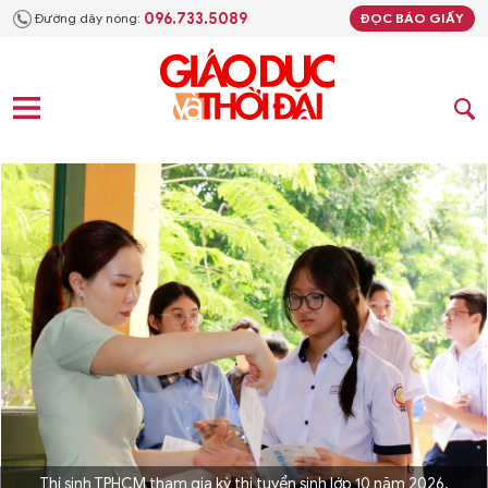
096.733.5089
Đường dây nóng:
ĐỌC BÁO GIẤY
Thí sinh TPHCM tham gia kỳ thi tuyển sinh lớp 10 năm 2026.