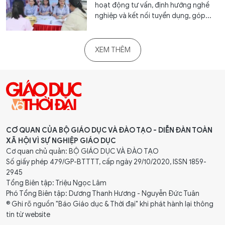
hoạt động tư vấn, định hướng nghề
nghiệp và kết nối tuyển dụng, góp...
XEM THÊM
CƠ QUAN CỦA BỘ GIÁO DỤC VÀ ĐÀO TẠO - DIỄN ĐÀN TOÀN
XÃ HỘI VÌ SỰ NGHIỆP GIÁO DỤC
Cơ quan chủ quản: BỘ GIÁO DỤC VÀ ĐÀO TẠO
Số giấy phép 479/GP-BTTTT, cấp ngày 29/10/2020, ISSN 1859-
2945
Tổng Biên tập: Triệu Ngọc Lâm
Phó Tổng Biên tập: Dương Thanh Hương - Nguyễn Đức Tuân
® Ghi rõ nguồn "Báo Giáo dục & Thời đại" khi phát hành lại thông
tin từ website