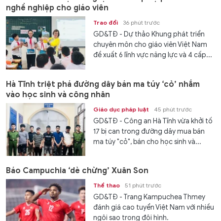
nghề nghiệp cho giáo viên
Trao đổi
36 phút trước
GD&TĐ - Dự thảo Khung phát triển
chuyên môn cho giáo viên Việt Nam
đề xuất 6 lĩnh vực năng lực và 4 cấp...
Hà Tĩnh triệt phá đường dây bán ma túy ‘cỏ’ nhắm
vào học sinh và công nhân
Giáo dục pháp luật
45 phút trước
GD&TĐ - Công an Hà Tĩnh vừa khởi tố
17 bị can trong đường dây mua bán
ma túy "cỏ", bán cho học sinh và...
Báo Campuchia ‘dè chừng’ Xuân Son
Thể thao
51 phút trước
GD&TĐ - Trang Kampuchea Thmey
đánh giá cao tuyển Việt Nam với nhiều
ngôi sao trong đội hình.