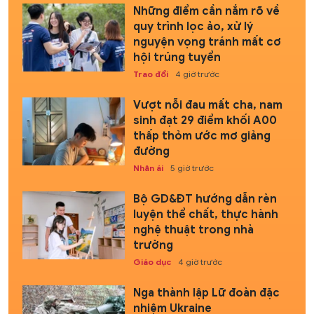
Những điểm cần nắm rõ về
quy trình lọc ảo, xử lý
nguyện vọng tránh mất cơ
hội trúng tuyển
Trao đổi
4 giờ trước
Vượt nỗi đau mất cha, nam
sinh đạt 29 điểm khối A00
thấp thỏm ước mơ giảng
đường
Nhân ái
5 giờ trước
Bộ GD&ĐT hướng dẫn rèn
luyện thể chất, thực hành
nghệ thuật trong nhà
trường
Giáo dục
4 giờ trước
Nga thành lập Lữ đoàn đặc
nhiệm Ukraine