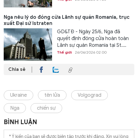
Nga nêu lý do đóng cửa Lãnh sự quán Romania, trục
xuất Đại sứ Istraten
GD&TĐ - Ngày 25/6, Nga đã
quyết định đóng cửa hoàn toàn
Lãnh sự quán Romania tại St....
Thế giới
26/06/2026 02:00
Chia sẻ
Ukraine
tên lửa
Volgograd
Nga
chiến sự
BÌNH LUẬN