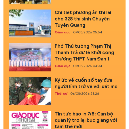
Chi tiết phương án thi lại
cho 328 thí sinh Chuyên
Tuyên Quang
Giáo dục
07/08/2026 05:54
Phó Thủ tướng Phạm Thị
Thanh Trà dự lễ khởi công
Trường THPT Nam Đàn 1
Giáo dục
07/08/2026 04:34
Ký ức về cuốn sổ tay đưa
người lính trở về với đất mẹ
Thời sự
06/08/2026 23:26
Tin tức báo in 7/8: Cán bộ
quản lý trở lại bục giảng với
tâm thế mới