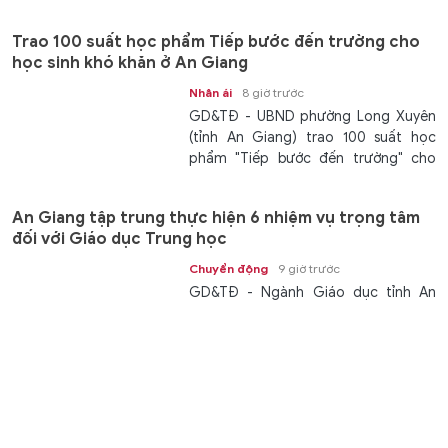
Trao 100 suất học phẩm Tiếp bước đến trường cho
học sinh khó khăn ở An Giang
Nhân ái
8 giờ trước
GD&TĐ - UBND phường Long Xuyên
(tỉnh An Giang) trao 100 suất học
phẩm "Tiếp bước đến trường" cho
các...
An Giang tập trung thực hiện 6 nhiệm vụ trọng tâm
đối với Giáo dục Trung học
Chuyển động
9 giờ trước
GD&TĐ - Ngành Giáo dục tỉnh An
Giang triển khai nhiệm vụ Giáo dục
Trung học năm học 2026 - 2027 với...
Khoản nợ sau bục giảng: Biết đòi ai?
Giáo dục
9 giờ trước
GD&TĐ - Sau những tiết dạy vượt