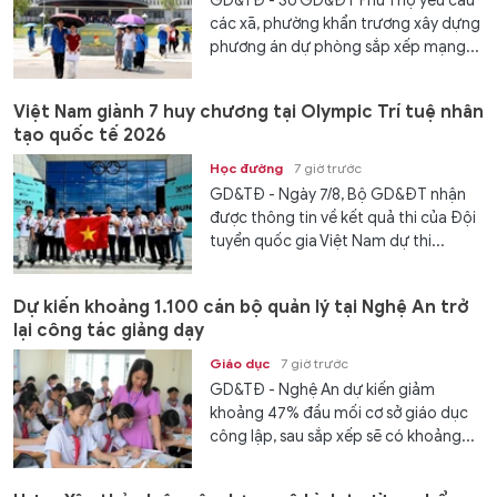
GD&TĐ - Sở GD&ĐT Phú Thọ yêu cầu
các xã, phường khẩn trương xây dựng
phương án dự phòng sắp xếp mạng...
Việt Nam giành 7 huy chương tại Olympic Trí tuệ nhân
tạo quốc tế 2026
Học đường
7 giờ trước
GD&TĐ - Ngày 7/8, Bộ GD&ĐT nhận
được thông tin về kết quả thi của Đội
tuyển quốc gia Việt Nam dự thi...
Dự kiến khoảng 1.100 cán bộ quản lý tại Nghệ An trở
lại công tác giảng dạy
Giáo dục
7 giờ trước
GD&TĐ - Nghệ An dự kiến giảm
khoảng 47% đầu mối cơ sở giáo dục
công lập, sau sắp xếp sẽ có khoảng...