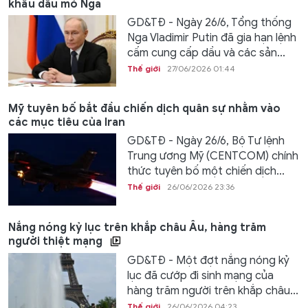
khẩu dầu mỏ Nga
GD&TĐ - Ngày 26/6, Tổng thống
Nga Vladimir Putin đã gia hạn lệnh
cấm cung cấp dầu và các sản...
Thế giới
27/06/2026 01:44
Mỹ tuyên bố bắt đầu chiến dịch quân sự nhằm vào
các mục tiêu của Iran
GD&TĐ - Ngày 26/6, Bộ Tư lệnh
Trung ương Mỹ (CENTCOM) chính
thức tuyên bố một chiến dịch...
Thế giới
26/06/2026 23:36
Nắng nóng kỷ lục trên khắp châu Âu, hàng trăm
người thiệt mạng
GD&TĐ - Một đợt nắng nóng kỷ
lục đã cướp đi sinh mạng của
hàng trăm người trên khắp châu...
Thế giới
26/06/2026 04:23