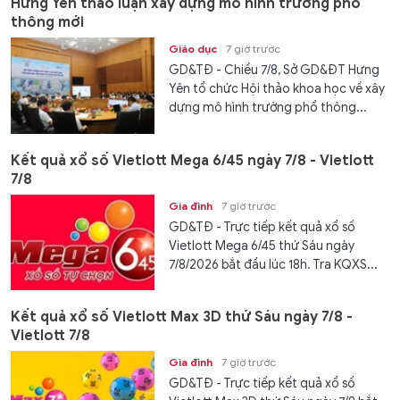
Hưng Yên thảo luận xây dựng mô hình trường phổ
thông mới
Giáo dục
7 giờ trước
GD&TĐ - Chiều 7/8, Sở GD&ĐT Hưng
Yên tổ chức Hội thảo khoa học về xây
dựng mô hình trường phổ thông...
Kết quả xổ số Vietlott Mega 6/45 ngày 7/8 - Vietlott
7/8
Gia đình
7 giờ trước
GD&TĐ - Trực tiếp kết quả xổ số
Vietlott Mega 6/45 thứ Sáu ngày
7/8/2026 bắt đầu lúc 18h. Tra KQXS...
Kết quả xổ số Vietlott Max 3D thứ Sáu ngày 7/8 -
Vietlott 7/8
Gia đình
7 giờ trước
GD&TĐ - Trực tiếp kết quả xổ số