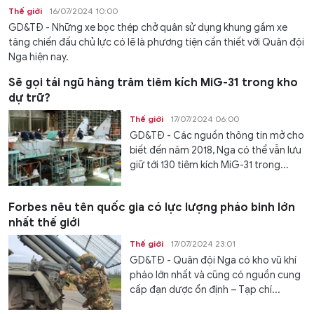
Thế giới
16/07/2024 10:00
GD&TĐ - Những xe bọc thép chở quân sử dụng khung gầm xe
tăng chiến đấu chủ lực có lẽ là phương tiện cần thiết với Quân đội
Nga hiện nay.
Sẽ gọi tái ngũ hàng trăm tiêm kích MiG-31 trong kho
dự trữ?
Thế giới
17/07/2024 06:00
GD&TĐ - Các nguồn thông tin mở cho
biết đến năm 2018, Nga có thể vẫn lưu
giữ tới 130 tiêm kích MiG-31 trong...
Forbes nêu tên quốc gia có lực lượng pháo binh lớn
nhất thế giới
Thế giới
17/07/2024 23:01
GD&TĐ - Quân đội Nga có kho vũ khí
pháo lớn nhất và cũng có nguồn cung
cấp đạn dược ổn định – Tạp chí...