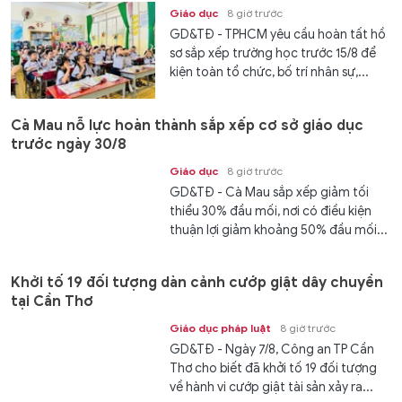
Giáo dục
8 giờ trước
GD&TĐ - TPHCM yêu cầu hoàn tất hồ
sơ sắp xếp trường học trước 15/8 để
kiện toàn tổ chức, bố trí nhân sự,...
Cà Mau nỗ lực hoàn thành sắp xếp cơ sở giáo dục
trước ngày 30/8
Giáo dục
8 giờ trước
GD&TĐ - Cà Mau sắp xếp giảm tối
thiểu 30% đầu mối, nơi có điều kiện
thuận lợi giảm khoảng 50% đầu mối...
Khởi tố 19 đối tượng dàn cảnh cướp giật dây chuyền
tại Cần Thơ
Giáo dục pháp luật
8 giờ trước
GD&TĐ - Ngày 7/8, Công an TP Cần
Thơ cho biết đã khởi tố 19 đối tượng
về hành vi cướp giật tài sản xảy ra...