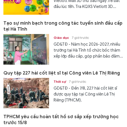
Vietlott Max 3D thứ Sáu ngày 7/8 bắt
đầu lúc 18h. Tra KQXS Vietlott 3D...
Tạo sự minh bạch trong công tác tuyển sinh đầu cấp
tại Hà Tĩnh
Giáo dục
7 giờ trước
GD&TĐ - Năm học 2026-2027, nhiều
trường tại Hà Tĩnh tổ chức bốc thăm
xếp lớp đầu cấp, góp phần bảo đảm...
Quy tập 227 hài cốt liệt sĩ tại Công viên Lê Thị Riêng
Thời sự
7 giờ trước
GD&TĐ - Đến 7/8, 227 hài cốt liệt sĩ
được quy tập tại Công viên Lê Thị
Riêng (TPHCM).
TPHCM yêu cầu hoàn tất hồ sơ sắp xếp trường học
trước 15/8