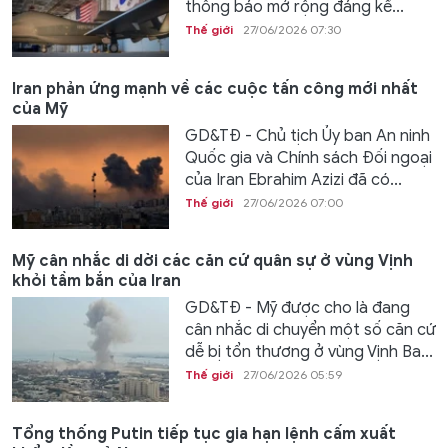
thông báo mở rộng đáng kể...
Thế giới
27/06/2026 07:30
Iran phản ứng mạnh về các cuộc tấn công mới nhất
của Mỹ
GD&TĐ - Chủ tịch Ủy ban An ninh
Quốc gia và Chính sách Đối ngoại
của Iran Ebrahim Azizi đã có...
Thế giới
27/06/2026 07:00
Mỹ cân nhắc di dời các căn cứ quân sự ở vùng Vịnh
khỏi tầm bắn của Iran
GD&TĐ - Mỹ được cho là đang
cân nhắc di chuyển một số căn cứ
dễ bị tổn thương ở vùng Vịnh Ba...
Thế giới
27/06/2026 05:59
Tổng thống Putin tiếp tục gia hạn lệnh cấm xuất