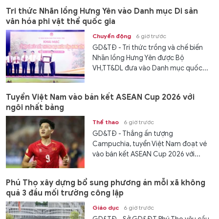
Tri thức Nhãn lồng Hưng Yên vào Danh mục Di sản
văn hóa phi vật thể quốc gia
Chuyển động
6 giờ trước
GD&TĐ - Tri thức trồng và chế biến
Nhãn lồng Hưng Yên được Bộ
VH,TT&DL đưa vào Danh mục quốc...
Tuyển Việt Nam vào bán kết ASEAN Cup 2026 với
ngôi nhất bảng
Thể thao
6 giờ trước
GD&TĐ - Thắng ấn tượng
Campuchia, tuyển Việt Nam đoạt vé
vào bán kết ASEAN Cup 2026 với...
Phú Thọ xây dựng bổ sung phương án mỗi xã không
quá 3 đầu mối trường công lập
Giáo dục
6 giờ trước