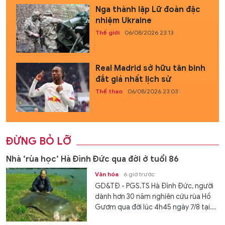
Nga thành lập Lữ đoàn đặc
nhiệm Ukraine
Thế giới
06/08/2026 23:13
Real Madrid sở hữu tân binh
đắt giá nhất lịch sử
Thể thao
06/08/2026 23:03
ĐỪNG BỎ LỠ
Nhà ‘rùa học’ Hà Đình Đức qua đời ở tuổi 86
Văn hóa
6 giờ trước
GD&TĐ - PGS.TS Hà Đình Đức, người
dành hơn 30 năm nghiên cứu rùa Hồ
Gươm qua đời lúc 4h45 ngày 7/8 tại...