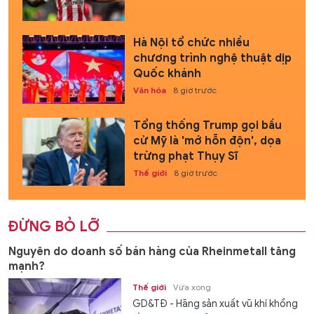
Hà Nội tổ chức nhiều
chương trình nghệ thuật dịp
Quốc khánh
Văn hóa
8 giờ trước
Tổng thống Trump gọi bầu
cử Mỹ là 'mớ hỗn độn', dọa
trừng phạt Thụy Sĩ
Thế giới
8 giờ trước
ĐỪNG BỎ LỠ
Nguyên do doanh số bán hàng của Rheinmetall tăng
mạnh?
Thế giới
Vừa xong
GD&TĐ - Hãng sản xuất vũ khí khổng