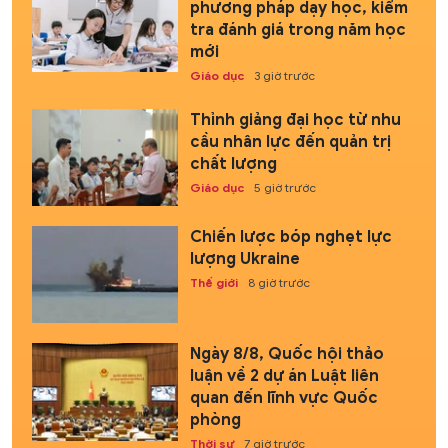
phương pháp dạy học, kiểm
tra đánh giá trong năm học
mới
Giáo dục
3 giờ trước
Thỉnh giảng đại học từ nhu
cầu nhân lực đến quản trị
chất lượng
Giáo dục
5 giờ trước
Chiến lược bóp nghẹt lực
lượng Ukraine
Thế giới
8 giờ trước
Ngày 8/8, Quốc hội thảo
luận về 2 dự án Luật liên
quan đến lĩnh vực Quốc
phòng
Thời sự
7 giờ trước