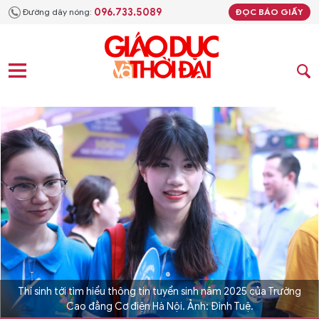
096.733.5089
Đường dây nóng:
ĐỌC BÁO GIẤY
Thí sinh tới tìm hiểu thông tin tuyển sinh năm 2025 của Trường
Cao đẳng Cơ điện Hà Nội. Ảnh: Đình Tuệ.