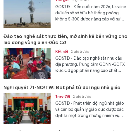
GD&TĐ - Đến cuối năm 2026, Ukraine
dự kiến ​​sẽ sở hữu hệ thống phòng
không S-300 được nâng cấp với sự...
Đào tạo nghề sát thực tiễn, mở sinh kế bền vững cho
lao động vùng biên Đức Cơ
Kết nối
2 giờ trước
GD&TĐ - Đào tạo nghề sát nhu cầu
địa phương, Trung tâm GDNN-GDTX
Đức Cơ góp phần nâng cao chất...
Nghị quyết 71-NQ/TW: Đột phá từ đội ngũ nhà giáo
Trao đổi
2 giờ trước
GD&TĐ - Phát triển đội ngũ nhà giáo
và cán bộ quản lý giáo dục được xác
định là một trong những nhiệm vụ...