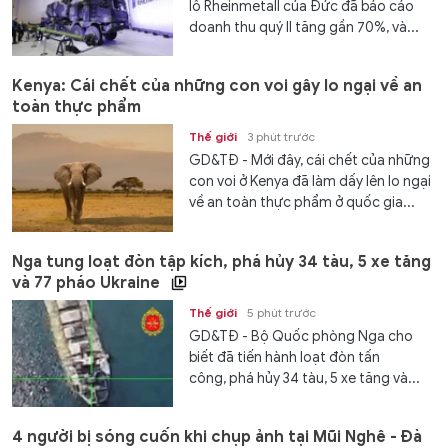
lồ Rheinmetall của Đức đã báo cáo
doanh thu quý II tăng gần 70%, và...
Kenya: Cái chết của những con voi gây lo ngại về an
toàn thực phẩm
Thế giới
3 phút trước
GD&TĐ - Mới đây, cái chết của những
con voi ở Kenya đã làm dấy lên lo ngại
về an toàn thực phẩm ở quốc gia...
Nga tung loạt đòn tập kích, phá hủy 34 tàu, 5 xe tăng
và 77 pháo Ukraine
Thế giới
5 phút trước
GD&TĐ - Bộ Quốc phòng Nga cho
biết đã tiến hành loạt đòn tấn
công, phá hủy 34 tàu, 5 xe tăng và...
4 người bị sóng cuốn khi chụp ảnh tại Mũi Nghê - Đà