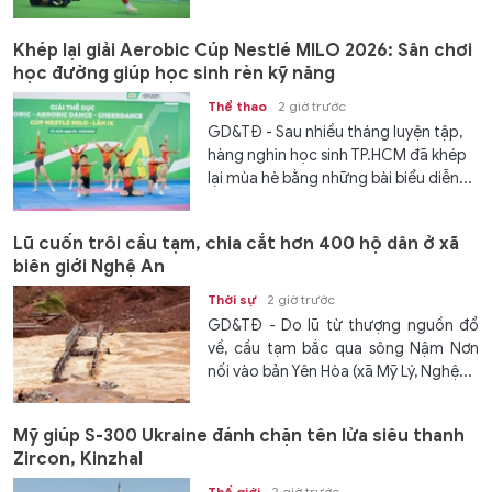
Khép lại giải Aerobic Cúp Nestlé MILO 2026: Sân chơi
học đường giúp học sinh rèn kỹ năng
Thể thao
2 giờ trước
GD&TĐ - Sau nhiều tháng luyện tập,
hàng nghìn học sinh TP.HCM đã khép
lại mùa hè bằng những bài biểu diễn...
Lũ cuốn trôi cầu tạm, chia cắt hơn 400 hộ dân ở xã
biên giới Nghệ An
Thời sự
2 giờ trước
GD&TĐ - Do lũ từ thượng nguồn đổ
về, cầu tạm bắc qua sông Nậm Nơn
nối vào bản Yên Hòa (xã Mỹ Lý, Nghệ...
Mỹ giúp S-300 Ukraine đánh chặn tên lửa siêu thanh
Zircon, Kinzhal
Thế giới
2 giờ trước