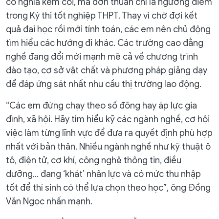
có nghĩa kém cỏi, mà đơn thuần chỉ là ngưỡng điểm
trong Kỳ thi tốt nghiệp THPT. Thay vì chờ đợi kết
quả đại học rồi mới tính toán, các em nên chủ động
tìm hiểu các hướng đi khác. Các trường cao đẳng
nghề đang đổi mới mạnh mẽ cả về chương trình
đào tạo, cơ sở vật chất và phương pháp giảng dạy
để đáp ứng sát nhất nhu cầu thị trường lao động.
“Các em đừng chạy theo số đông hay áp lực gia
đình, xã hội. Hãy tìm hiểu kỹ các ngành nghề, cơ hội
việc làm từng lĩnh vực để đưa ra quyết định phù hợp
nhất với bản thân. Nhiều ngành nghề như kỹ thuật ô
tô, điện tử, cơ khí, công nghệ thông tin, điều
dưỡng... đang ‘khát’ nhân lực và có mức thu nhập
tốt để thí sinh có thể lựa chọn theo học”, ông Đồng
Văn Ngọc nhấn mạnh.