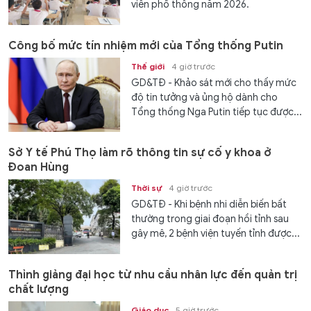
viên phổ thông năm 2026.
Công bố mức tín nhiệm mới của Tổng thống Putin
Thế giới
4 giờ trước
GD&TĐ - Khảo sát mới cho thấy mức
độ tin tưởng và ủng hộ dành cho
Tổng thống Nga Putin tiếp tục được...
Sở Y tế Phú Thọ làm rõ thông tin sự cố y khoa ở
Đoan Hùng
Thời sự
4 giờ trước
GD&TĐ - Khi bệnh nhi diễn biến bất
thường trong giai đoạn hồi tỉnh sau
gây mê, 2 bệnh viện tuyến tỉnh được...
Thỉnh giảng đại học từ nhu cầu nhân lực đến quản trị
chất lượng
Giáo dục
5 giờ trước