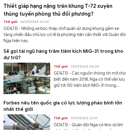
Thiết giáp hạng nặng trên khung T-72 xuyên
thủng tuyến phòng thủ đối phương?
Thế giới
16/07/2024 10:00
GD&TĐ - Những xe bọc thép chở quân sử dụng khung gầm xe
tăng chiến đấu chủ lực có lẽ là phương tiện cần thiết với Quân đội
Nga hiện nay.
Sẽ gọi tái ngũ hàng trăm tiêm kích MiG-31 trong kho
dự trữ?
Thế giới
17/07/2024 06:00
GD&TĐ - Các nguồn thông tin mở cho
biết đến năm 2018, Nga có thể vẫn lưu
giữ tới 130 tiêm kích MiG-31 trong...
Forbes nêu tên quốc gia có lực lượng pháo binh lớn
nhất thế giới
Thế giới
17/07/2024 23:01
GD&TĐ - Quân đội Nga có kho vũ khí