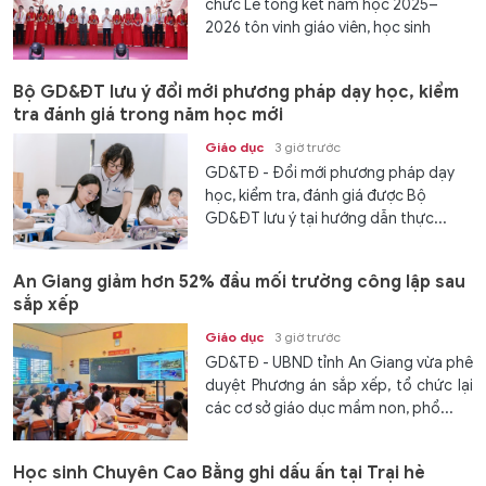
chức Lễ tổng kết năm học 2025–
2026 tôn vinh giáo viên, học sinh
xuất...
Bộ GD&ĐT lưu ý đổi mới phương pháp dạy học, kiểm
tra đánh giá trong năm học mới
Giáo dục
3 giờ trước
GD&TĐ - Đổi mới phương pháp dạy
học, kiểm tra, đánh giá được Bộ
GD&ĐT lưu ý tại hướng dẫn thực...
An Giang giảm hơn 52% đầu mối trường công lập sau
sắp xếp
Giáo dục
3 giờ trước
GD&TĐ - UBND tỉnh An Giang vừa phê
duyệt Phương án sắp xếp, tổ chức lại
các cơ sở giáo dục mầm non, phổ...
Học sinh Chuyên Cao Bằng ghi dấu ấn tại Trại hè