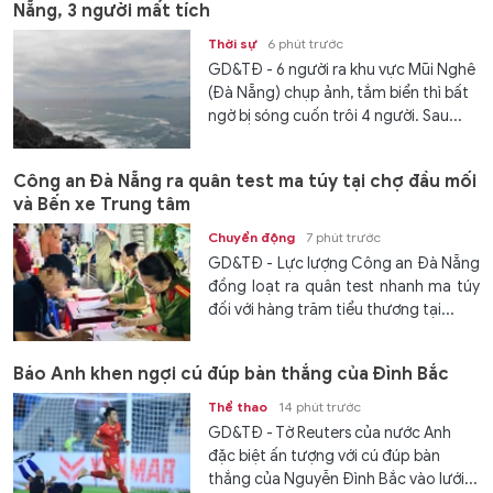
Nẵng, 3 người mất tích
Thời sự
6 phút trước
GD&TĐ - 6 người ra khu vực Mũi Nghê
(Đà Nẵng) chụp ảnh, tắm biển thì bất
ngờ bị sóng cuốn trôi 4 người. Sau...
Công an Đà Nẵng ra quân test ma túy tại chợ đầu mối
và Bến xe Trung tâm
Chuyển động
7 phút trước
GD&TĐ - Lực lượng Công an Đà Nẵng
đồng loạt ra quân test nhanh ma túy
đối với hàng trăm tiểu thương tại...
Báo Anh khen ngợi cú đúp bàn thắng của Đình Bắc
Thể thao
14 phút trước
GD&TĐ - Tờ Reuters của nước Anh
đặc biệt ấn tượng với cú đúp bàn
thắng của Nguyễn Đình Bắc vào lưới...