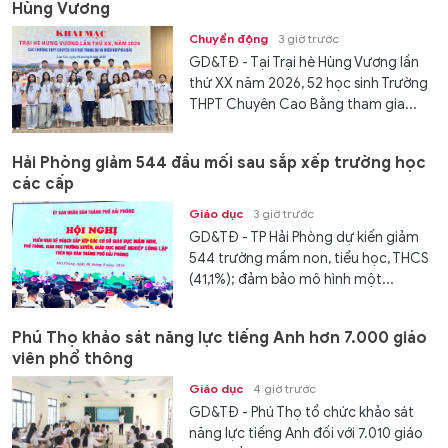
Hùng Vương
Chuyển động
3 giờ trước
GD&TĐ - Tại Trại hè Hùng Vương lần
thứ XX năm 2026, 52 học sinh Trường
THPT Chuyên Cao Bằng tham gia...
Hải Phòng giảm 544 đầu mối sau sắp xếp trường học
các cấp
Giáo dục
3 giờ trước
GD&TĐ - TP Hải Phòng dự kiến giảm
544 trường mầm non, tiểu học, THCS
(41,1%); đảm bảo mô hình một...
Phú Thọ khảo sát năng lực tiếng Anh hơn 7.000 giáo
viên phổ thông
Giáo dục
4 giờ trước
GD&TĐ - Phú Thọ tổ chức khảo sát
năng lực tiếng Anh đối với 7.010 giáo