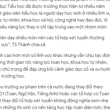
dục Tiểu học đã được trường thực hiện từ nhiều năm
t giáo viên tiểu học là người dạy học sinh ở nhiều lĩnh v
c tự nhiên, khoa học xã hội, công nghệ hay đạo đức. Vì
hiều năng lực thay vì chỉ tập trung vào một nhóm môn.
viên dạy nhiều môn nên các tổ hợp xét tuyển thường
vực”, TS Thành chia sẻ.
nh cao hơn một số lĩnh vực khác nhưng vẫn chịu tác độ
g thời gian tới, năng lực toán học, khoa học tự nhiên,
 chú trọng để đáp ứng bối cảnh giáo dục số và xu hướ
g trường học.
ều trường sư phạm trên cả nước đang thay đổi theo
01 (Toán, Ngữ Văn, Tiếng Anh) hoặc các tổ hợp có Toán
ự thay đổi tổ hợp xét tuyển không đồng nghĩa xem nhẹ
 những thí sinh có nền tảng học tập toàn diện hơn, th