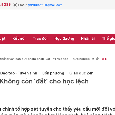
3.5089
Email:
gdtddientu@gmail.com
uật
Kết nối
Trao đổi
Học đường
Nhân ái
Thế giớ
áp luật
#Thực học - Thực nghiệp
#Tổng rà soát hệ thống văn bản quy phạm 
Đào tạo - Tuyển sinh
Bốn phương
Giáo dục 24h
 Không còn 'đất' cho học lệch
chỉnh tổ hợp xét tuyển cho thấy yêu cầu mới đối vớ