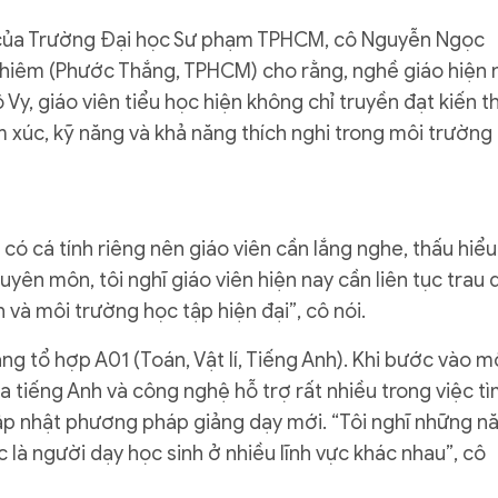
c của Trường Đại học Sư phạm TPHCM, cô Nguyễn Ngọc
hiêm (Phước Thắng, TPHCM) cho rằng, nghề giáo hiện 
 Vy, giáo viên tiểu học hiện không chỉ truyền đạt kiến t
 xúc, kỹ năng và khả năng thích nghi trong môi trường
 có cá tính riêng nên giáo viên cần lắng nghe, thấu hiểu
yên môn, tôi nghĩ giáo viên hiện nay cần liên tục trau 
 và môi trường học tập hiện đại”, cô nói.
ng tổ hợp A01 (Toán, Vật lí, Tiếng Anh). Khi bước vào m
ra tiếng Anh và công nghệ hỗ trợ rất nhiều trong việc t
 cập nhật phương pháp giảng dạy mới. “Tôi nghĩ những n
ọc là người dạy học sinh ở nhiều lĩnh vực khác nhau”, cô