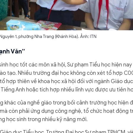
 Nguyên 1, phường Nha Trang (Khánh Hòa). Ảnh: ITN
mạnh Văn”
inh học tốt các môn xã hội, Sư phạm Tiểu học hiện nay
 đào tạo. Nhiều trường đại học không còn xét tổ hợp C0
c tổ hợp thiên về khoa học xã hội đối với ngành Giáo dục
 Tiếng Anh hoặc tích hợp nhiều lĩnh vực được ưu tiên h
g khác của nghề giáo trong bối cảnh trường học hiện đ
i mà còn phải ứng dụng công nghệ, tổ chức hoạt động t
g học sinh trong nhiều kỹ năng mới.
Giáo dục Tiểu học, Trường Đại học Sư phạm TPHCM, vi