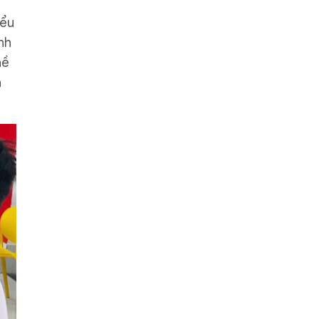
iểu
nh
hề
a