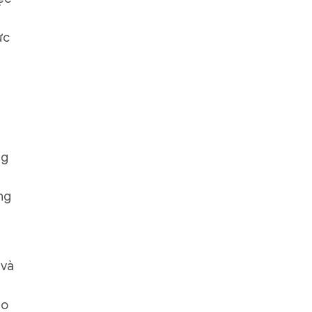
ực
ng
ng
 và
eo