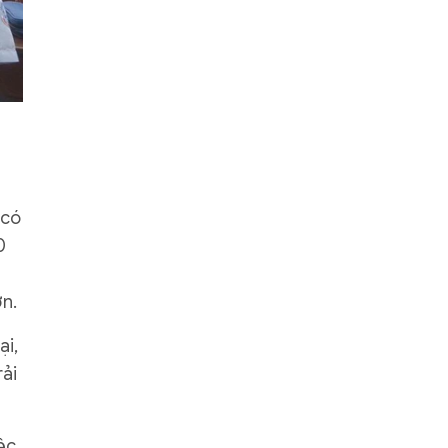
 có
0
ơn.
ại,
rải
ệc