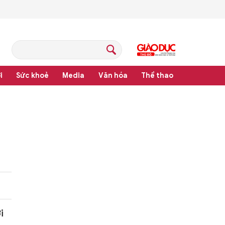
i
Sức khoẻ
Media
Văn hóa
Thể thao
pháp luật
i