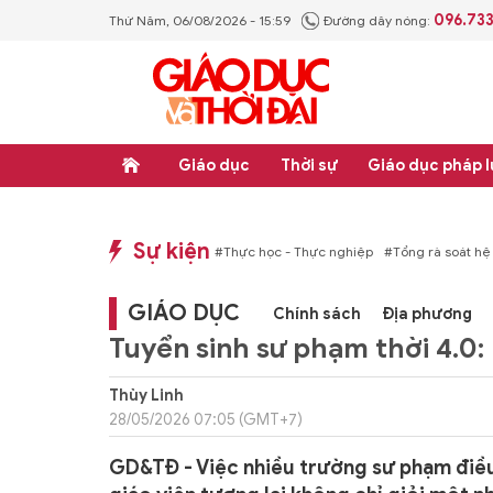
096.73
Thứ Năm, 06/08/2026 - 15:59
Đường dây nóng:
Giáo dục
Thời sự
Giáo dục pháp l
Sự kiện
p luật
#Thực học - Thực nghiệp
#Tổng rà soát hệ thống văn bản quy phạm ph
GIÁO DỤC
Chính sách
Địa phương
Tuyển sinh sư phạm thời 4.0:
Thùy Linh
28/05/2026 07:05 (GMT+7)
GD&TĐ - Việc nhiều trường sư phạm điều 