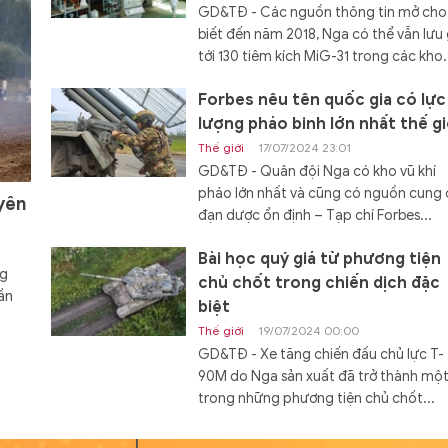
GD&TĐ - Các nguồn thông tin mở cho
biết đến năm 2018, Nga có thể vẫn lưu 
tới 130 tiêm kích MiG-31 trong các kho.
Forbes nêu tên quốc gia có lực
lượng pháo binh lớn nhất thế gi
Thế giới
17/07/2024 23:01
GD&TĐ - Quân đội Nga có kho vũ khí
pháo lớn nhất và cũng có nguồn cung
yên
đạn dược ổn định – Tạp chí Forbes...
Bài học quý giá từ phương tiện
ng
chủ chốt trong chiến dịch đặc
ần
biệt
Thế giới
19/07/2024 00:00
GD&TĐ - Xe tăng chiến đấu chủ lực T-
90M do Nga sản xuất đã trở thành mộ
trong những phương tiện chủ chốt...
Đóng hàng loạt tàu đổ bộ Dự á