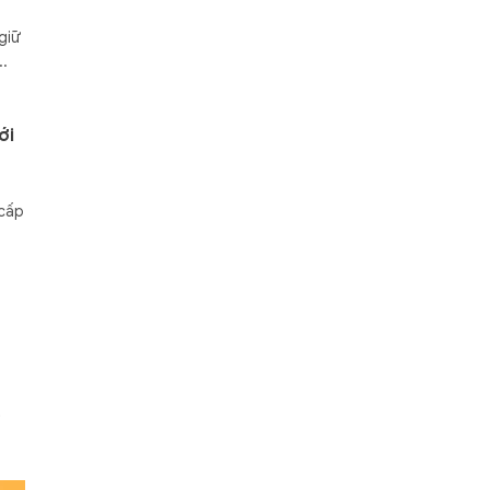
giữ
..
ới
 cấp
t
n