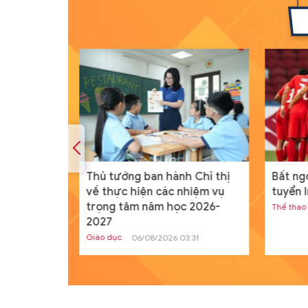
ịch nước
Thủ tướng ban hành Chỉ thị
Bất ng
p Nhà
về thực hiện các nhiệm vụ
tuyển 
 và New
trọng tâm năm học 2026-
Thể thao
2027
Giáo dục
04
06/08/2026 03:31