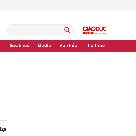
i
Sức khoẻ
Media
Văn hóa
Thể thao
hệ thống văn bản quy phạm pháp luật
tại