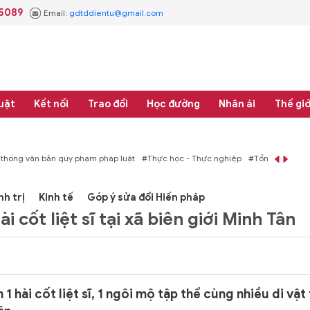
.5089
Email:
gdtddientu@gmail.com
uật
Kết nối
Trao đổi
Học đường
Nhân ái
Thế giớ
 thống văn bản quy phạm pháp luật
#Thực học - Thực nghiệp
#Tổng rà soát 
nh trị
Kinh tế
Góp ý sửa đổi Hiến pháp
cốt liệt sĩ tại xã biên giới Minh Tân
hài cốt liệt sĩ, 1 ngôi mộ tập thể cùng nhiều di vật 