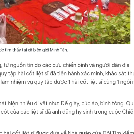
ược tìm thấy tại xã biên giới Minh Tân.
 từ nguồn tin do các cựu chiến binh và người dân địa
y tập hài cốt liệt sĩ đã tiến hành xác minh, khảo sát th
 làm nhiệm vụ quy tập được 1 hài cốt liệt sĩ cùng 1 ngôi
hát hiện nhiều di vật như: Đế giày, cúc áo, bình tông. Q
 cốt của các liệt sĩ đã anh dũng hy sinh trong cuộc Chiế
c hài cốt liệt sĩ được đưa về Nhà quàn của Đội Tìm kiếm