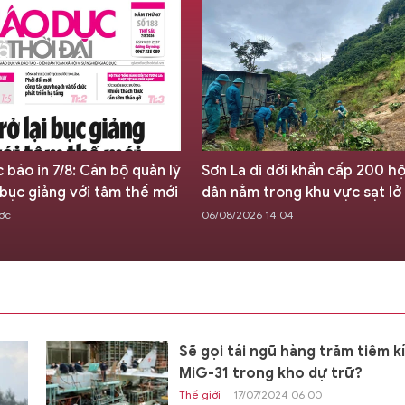
c báo in 7/8: Cán bộ quản lý
Sơn La di dời khẩn cấp 200 h
i bục giảng với tâm thế mới
dân nằm trong khu vực sạt lở
ước
06/08/2026 14:04
Sẽ gọi tái ngũ hàng trăm tiêm k
MiG-31 trong kho dự trữ?
Thế giới
17/07/2024 06:00