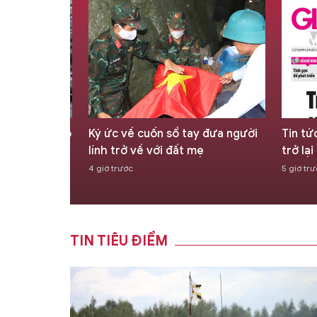
ày 7/8: Bắc Bộ
Ký ức về cuốn sổ tay đưa người
Tin tứ
a dông về
lính trở về với đất mẹ
trở lạ
4 giờ trước
5 giờ tr
TIN TIÊU ĐIỂM