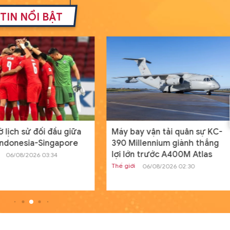
11711 với cấu hình mới
TIN NỔI BẬT
Thế giới
19/07/2024 08:00
GD&TĐ - Cấu hình mới của tàu đổ bộ 
án 11711 mang lại khả năng tác chiến c
hơn cho Hải quân Nga.
Nam sinh người Tày đỗ đầu khối
A01 tỉnh Lạng Sơn từng bỏ vòn
loại HSG quốc gia
Học đường
20/07/2024 00:04
GD&TĐ - Dù điều kiện học tập có phần
ờ lịch sử đối đầu giữa
Máy bay vận tải quân sự KC-
hạn chế nhưng, Dương Đình Thanh ngư
Indonesia-Singapore
390 Millennium giành thắng
dân tộc Tày vẫn sở hữu điểm số ba môn
lợi lớn trước A400M Atlas
06/08/2026 03:34
Thế giới
06/08/2026 02:30
Tìm ra nguyên nhân máy tính c
Windows toàn cầu ngừng hoạt
động
Thế giới
19/07/2024 13:19
GD&TĐ - Trong ngày, tình trạng ngừng