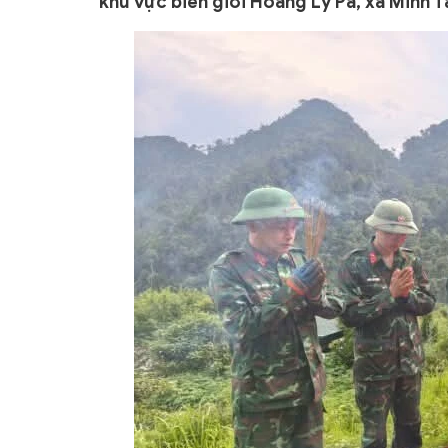
khu vực biên giới Hoàng Lỳ Pả, xã Minh T