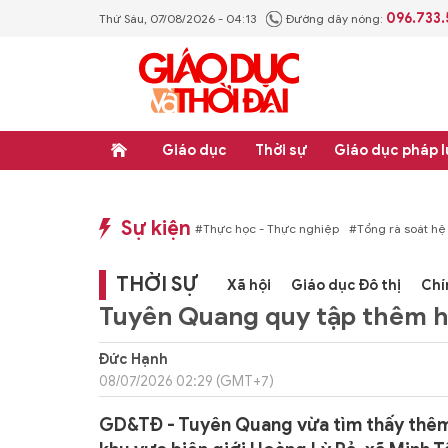
096.733
Thứ Sáu, 07/08/2026 - 04:13
Đường dây nóng:
Giáo dục
Thời sự
Giáo dục pháp l
Sự kiện
hống văn bản quy phạm pháp luật
#Thực học - Thực nghiệp
#Tổng rà soát hệ
THỜI SỰ
Xã hội
Giáo dục Đô thị
Chí
Tuyên Quang quy tập thêm hài 
Đức Hạnh
08/07/2026 02:29 (GMT+7)
GD&TĐ - Tuyên Quang vừa tìm thấy thêm 1 