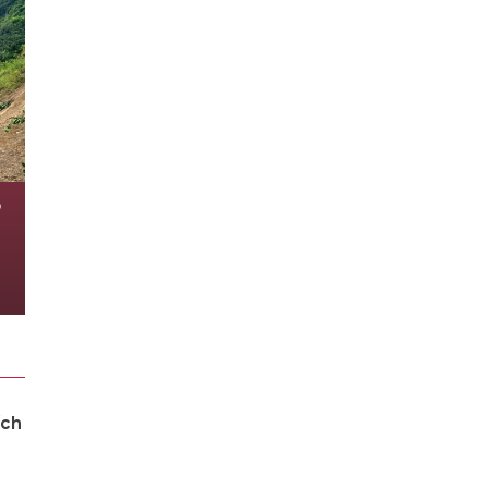
ộ
ích