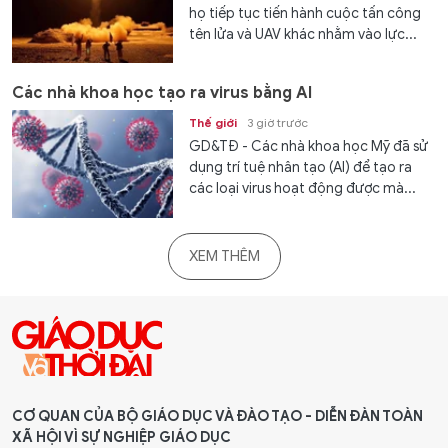
họ tiếp tục tiến hành cuộc tấn công
tên lửa và UAV khác nhằm vào lực...
Các nhà khoa học tạo ra virus bằng AI
Thế giới
3 giờ trước
GD&TĐ - Các nhà khoa học Mỹ đã sử
dụng trí tuệ nhân tạo (AI) để tạo ra
các loại virus hoạt động được mà...
XEM THÊM
CƠ QUAN CỦA BỘ GIÁO DỤC VÀ ĐÀO TẠO - DIỄN ĐÀN TOÀN
XÃ HỘI VÌ SỰ NGHIỆP GIÁO DỤC