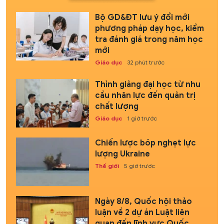
Bộ GD&ĐT lưu ý đổi mới
phương pháp dạy học, kiểm
tra đánh giá trong năm học
mới
Giáo dục
32 phút trước
Thỉnh giảng đại học từ nhu
cầu nhân lực đến quản trị
chất lượng
Giáo dục
1 giờ trước
Chiến lược bóp nghẹt lực
lượng Ukraine
Thế giới
5 giờ trước
Ngày 8/8, Quốc hội thảo
luận về 2 dự án Luật liên
quan đến lĩnh vực Quốc