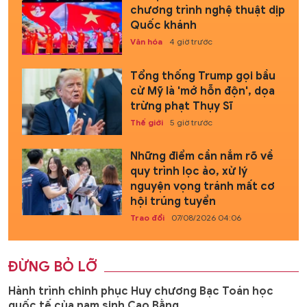
chương trình nghệ thuật dịp
Quốc khánh
Văn hóa
4 giờ trước
Tổng thống Trump gọi bầu
cử Mỹ là 'mớ hỗn độn', dọa
trừng phạt Thụy Sĩ
Thế giới
5 giờ trước
Những điểm cần nắm rõ về
quy trình lọc ảo, xử lý
nguyện vọng tránh mất cơ
hội trúng tuyển
Trao đổi
07/08/2026 04:06
ĐỪNG BỎ LỠ
Hành trình chinh phục Huy chương Bạc Toán học
quốc tế của nam sinh Cao Bằng