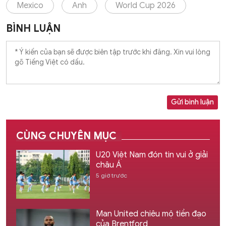
Mexico
Anh
World Cup 2026
BÌNH LUẬN
Gửi bình luận
CÙNG CHUYÊN MỤC
U20 Việt Nam đón tin vui ở giải
châu Á
5 giờ trước
Man United chiêu mộ tiền đạo
của Brentford