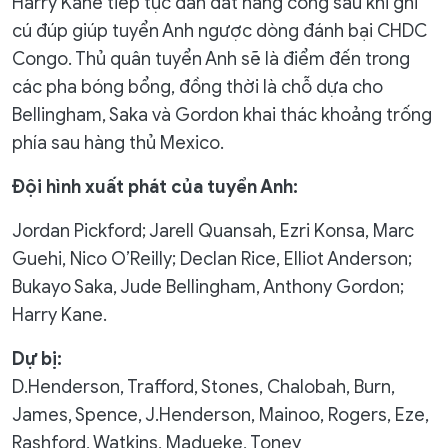
Harry Kane tiếp tục dẫn dắt hàng công sau khi ghi
cú đúp giúp tuyển Anh ngược dòng đánh bại CHDC
Congo. Thủ quân tuyển Anh sẽ là điểm đến trong
các pha bóng bổng, đồng thời là chỗ dựa cho
Bellingham, Saka và Gordon khai thác khoảng trống
phía sau hàng thủ Mexico.
Đội hình xuất phát của tuyển Anh:
Jordan Pickford; Jarell Quansah, Ezri Konsa, Marc
Guehi, Nico O’Reilly; Declan Rice, Elliot Anderson;
Bukayo Saka, Jude Bellingham, Anthony Gordon;
Harry Kane.
Dự bị:
D.Henderson, Trafford, Stones, Chalobah, Burn,
James, Spence, J.Henderson, Mainoo, Rogers, Eze,
Rashford, Watkins, Madueke, Toney