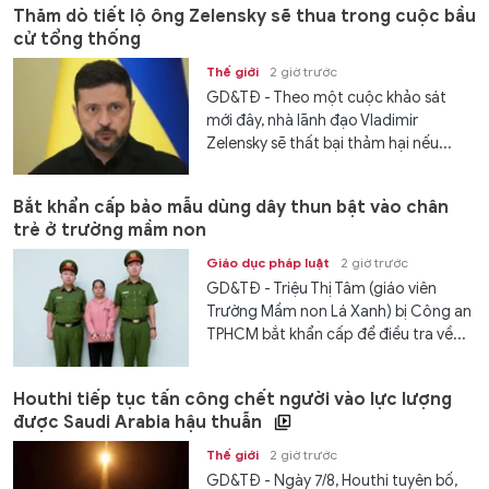
Thăm dò tiết lộ ông Zelensky sẽ thua trong cuộc bầu
cử tổng thống
Thế giới
2 giờ trước
GD&TĐ - Theo một cuộc khảo sát
mới đây, nhà lãnh đạo Vladimir
Zelensky sẽ thất bại thảm hại nếu...
Bắt khẩn cấp bảo mẫu dùng dây thun bật vào chân
trẻ ở trường mầm non
Giáo dục pháp luật
2 giờ trước
GD&TĐ - Triệu Thị Tâm (giáo viên
Trường Mầm non Lá Xanh) bị Công an
TPHCM bắt khẩn cấp để điều tra về...
Houthi tiếp tục tấn công chết người vào lực lượng
được Saudi Arabia hậu thuẫn
Thế giới
2 giờ trước
GD&TĐ - Ngày 7/8, Houthi tuyên bố,