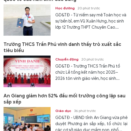
Học đường
20 phút trước
GD&TĐ - Từ niềm say mê Toán học và
sự bền bỉ, em Vũ Xuân Hưng, học sinh
lớp 12 Trường THPT Chuyên Cao...
Trường THCS Trần Phú vinh danh thầy trò xuất sắc
tiêu biểu
Chuyển động
20 phút trước
GD&TĐ - Trường THCS Trần Phú tổ
chức Lễ tổng kết năm học 2025–
2026 tôn vinh giáo viên, học sinh...
An Giang giảm hơn 52% đầu mối trường công lập sau
sắp xếp
Giáo dục
36 phút trước
GD&TĐ - UBND tỉnh An Giang vừa phê
duyệt Phương án sắp xếp, tổ chức lại
các cơ sở giáo dục mầm non, phổ...