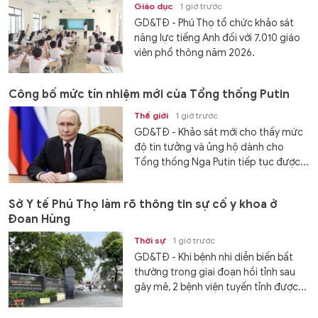
Giáo dục
1 giờ trước
GD&TĐ - Phú Thọ tổ chức khảo sát
năng lực tiếng Anh đối với 7.010 giáo
viên phổ thông năm 2026.
Công bố mức tín nhiệm mới của Tổng thống Putin
Thế giới
1 giờ trước
GD&TĐ - Khảo sát mới cho thấy mức
độ tin tưởng và ủng hộ dành cho
Tổng thống Nga Putin tiếp tục được...
Sở Y tế Phú Thọ làm rõ thông tin sự cố y khoa ở
Đoan Hùng
Thời sự
1 giờ trước
GD&TĐ - Khi bệnh nhi diễn biến bất
thường trong giai đoạn hồi tỉnh sau
gây mê, 2 bệnh viện tuyến tỉnh được...