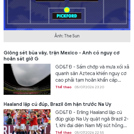
Ảnh: The Sun
Giông sét bủa vây, trận Mexico - Anh có nguy cơ
hoãn sát giờ G
GD&TĐ - Sấm chớp và mưa xối xả
quanh sân Azteca khiến nguy cơ
cao phải tạm hoãn khẩn cấp...
Thể thao
05/07/2026 23:20
Haaland lập cú đúp, Brazil ôm hận trước Na Uy
GD&TĐ - Erling Haaland lập cú
đúp giúp Na Uy quật ngã Brazil 2-
1, khi đại diện Nam Mỹ sút hỏng...
Thể thao
05/07/2026 22:55