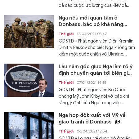
đã cáo buộc lực lượng của Kiev đã...
Nga nêu mối quan tâm ở
Donbass, bác bỏ khả năng
chiến tranh với với Ukraine
Thế giới
12/04/2021 03:47
GD&TĐ - Phát ngôn viên Điện Kremlin
Dmitry Peskov cho biết Nga không tìm
kiếm một cuộc chiến với Ukraine...
Lầu năm góc giục Nga làm rõ ý
định chuyển quân tới biên giới
Ukraine
Thế giới
07/04/2021 14:35
GD&TĐ - Phát ngôn viên Bộ Quốc
phòng Mỹ John Kirby nói với báo chí
rằng, ý định của Nga trong việc...
Nga họp đột xuất với Mỹ về
giao tranh ở Donbass
Thế giới
06/04/2021 12:54
GD&TĐ - Lo ngại về đụng độ ở miền