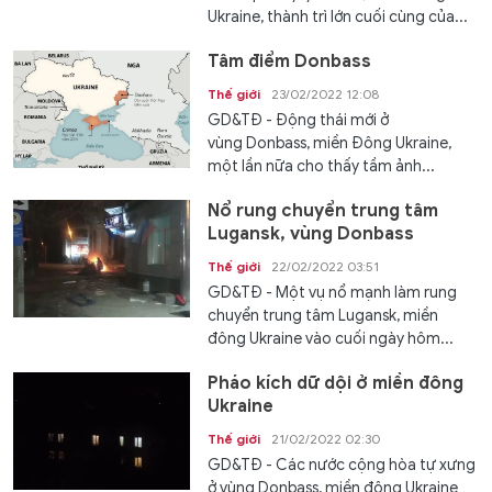
Ukraine, thành trì lớn cuối cùng của...
Tâm điểm Donbass
Thế giới
23/02/2022 12:08
GD&TĐ - Động thái mới ở
vùng Donbass, miền Đông Ukraine,
một lần nữa cho thấy tầm ảnh...
Nổ rung chuyển trung tâm
Lugansk, vùng Donbass
Thế giới
22/02/2022 03:51
GD&TĐ - Một vụ nổ mạnh làm rung
chuyển trung tâm Lugansk, miền
đông Ukraine vào cuối ngày hôm...
Pháo kích dữ dội ở miền đông
Ukraine
Thế giới
21/02/2022 02:30
GD&TĐ - Các nước cộng hòa tự xưng
ở vùng Donbass, miền đông Ukraine