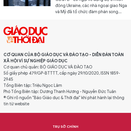
đông Ukraine, các nhà ngoại giao Nga
và Mỹ đã tổ chức đàm phán song...
CƠ QUAN CỦA BỘ GIÁO DỤC VÀ ĐÀO TẠO - DIỄN ĐÀN TOÀN
XÃ HỘI VÌ SỰ NGHIỆP GIÁO DỤC
Cơ quan chủ quản: BỘ GIÁO DỤC VÀ ĐÀO TẠO
Số giấy phép 479/GP-BTTTT, cấp ngày 29/10/2020, ISSN 1859-
2945
Tổng Biên tập: Triệu Ngọc Lâm
Phó Tổng Biên tập: Dương Thanh Hương - Nguyễn Đức Tuân
® Ghi rõ nguồn "Báo Giáo dục & Thời đại" khi phát hành lại thông
tin từ website
TRỤ SỞ CHÍNH