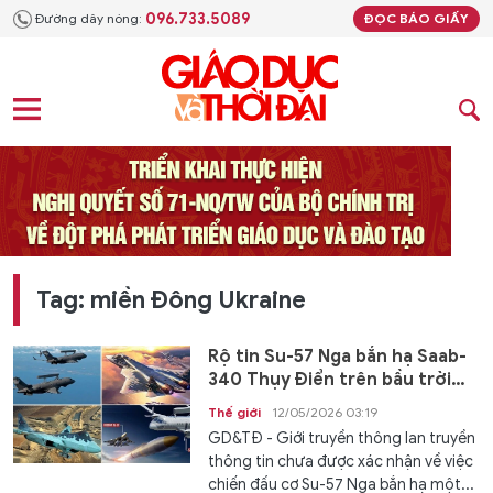
096.733.5089
Đường dây nóng:
ĐỌC BÁO GIẤY
Tag: miền Đông Ukraine
Rộ tin Su-57 Nga bắn hạ Saab-
340 Thụy Điển trên bầu trời
Ukraine
Thế giới
12/05/2026 03:19
GD&TĐ - Giới truyền thông lan truyền
thông tin chưa được xác nhận về việc
chiến đấu cơ Su-57 Nga bắn hạ một...