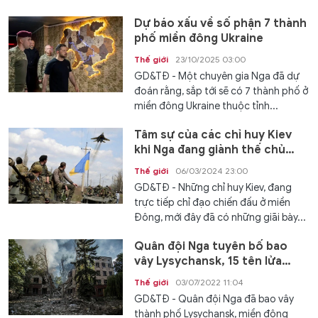
Dự báo xấu về số phận 7 thành
phố miền đông Ukraine
Thế giới
23/10/2025 03:00
GD&TĐ - Một chuyên gia Nga đã dự
đoán rằng, sắp tới sẽ có 7 thành phố ở
miền đông Ukraine thuộc tỉnh...
Tâm sự của các chỉ huy Kiev
khi Nga đang giành thế chủ
động
Thế giới
06/03/2024 23:00
GD&TĐ - Những chỉ huy Kiev, đang
trực tiếp chỉ đạo chiến đấu ở miền
Đông, mới đây đã có những giãi bày...
Quân đội Nga tuyên bố bao
vây Lysychansk, 15 tên lửa
Ukraine bị bắn hạ ở Melitopol
Thế giới
03/07/2022 11:04
GD&TĐ - Quân đội Nga đã bao vây
thành phố Lysychansk, miền đông