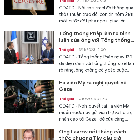
Thế giới
22/11/2023 06:00
GD&TĐ - Nội các Israel đã thông qua
thỏa thuận trao đổi con tin hôm 21/11,
một bước đột phá ngoại giao lớn...
Tổng thống Pháp làm rõ bình
luận của ông với Tổng thống
Israel
Thế giới
13/11/2023 12:00
GD&TĐ - Tổng thống Pháp ngày 12/11
đã điện đàm với Tổng thống Israel làm
rõ rằng, ông không có ý cáo buộc...
Hạ viện Mỹ ra nghị quyết về
Gaza
Thế giới
17/10/2023 04:30
GD&TĐ - Nghị quyết tại Hạ viện Mỹ
muốn nước này gửi viện trợ và hỗ trợ
nhân đạo tới Gaza “để cứu càng...
Ông Lavrov nói thẳng cách
thức phương Tây câu giờ