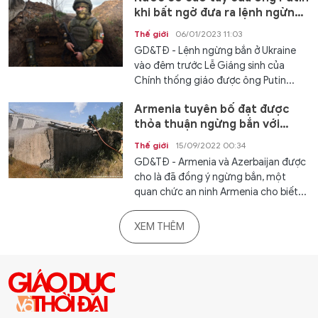
khi bất ngờ đưa ra lệnh ngừng
bắn?
Thế giới
06/01/2023 11:03
GD&TĐ - Lệnh ngừng bắn ở Ukraine
vào đêm trước Lễ Giáng sinh của
Chính thống giáo được ông Putin...
Armenia tuyên bố đạt được
thỏa thuận ngừng bắn với
Azerbaijan
Thế giới
15/09/2022 00:34
GD&TĐ - Armenia và Azerbaijan được
cho là đã đồng ý ngừng bắn, một
quan chức an ninh Armenia cho biết...
XEM THÊM