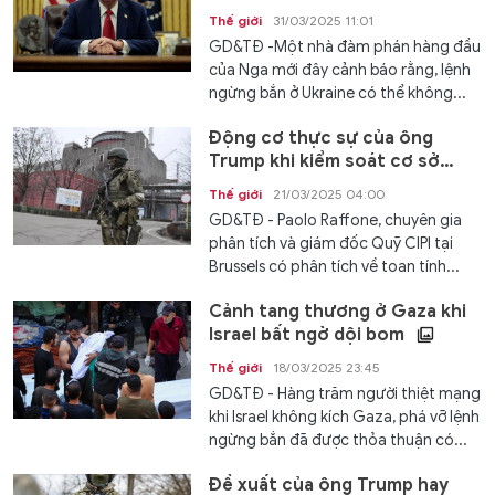
Thế giới
31/03/2025 11:01
GD&TĐ -Một nhà đàm phán hàng đầu
của Nga mới đây cảnh báo rằng, lệnh
ngừng bắn ở Ukraine có thể không...
Động cơ thực sự của ông
Trump khi kiểm soát cơ sở
năng lượng đồng minh
Thế giới
21/03/2025 04:00
GD&TĐ - Paolo Raffone, chuyên gia
phân tích và giám đốc Quỹ CIPI tại
Brussels có phân tích về toan tính...
Cảnh tang thương ở Gaza khi
Israel bất ngờ dội bom
Thế giới
18/03/2025 23:45
GD&TĐ - Hàng trăm người thiệt mạng
khi Israel không kích Gaza, phá vỡ lệnh
ngừng bắn đã được thỏa thuận có...
Đề xuất của ông Trump hay