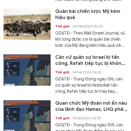
Quân bài chiến lược Mỹ kém
hiệu quả
Thế giới
24/08/2024 05:00
GD&TĐ - Theo Wall Street Journal, vũ
khí từng được coi là quân bài chiến
lược của Mỹ đang kém hiệu quả với...
Căn cứ quân sự Israel bị tấn
công, Rafah tiếp tục bị không
kích
Thế giới
14/06/2024 06:32
GD&TĐ - Trung Đông ngày 13/6, căn
cứ quân sự Israel bị Hezbollah tấn
công, Rafah tiếp tục bị máy bay...
Quan chức Mỹ đoán nơi ẩn náu
của lãnh đạo Hamas, LHQ phê
chuẩn lệnh ngừng bắn
Thế giới
11/06/2024 06:30
GD&TĐ - Trung Đông ngày 10/5, các