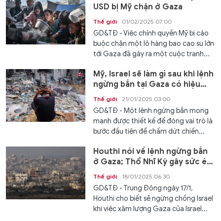
USD bị Mỹ chặn ở Gaza
Thế giới
01/02/2025 07:00
GD&TĐ - Việc chính quyền Mỹ bị cáo
buộc chặn một lô hàng bao cao su lớn
tới Gaza đã gây ra một cuộc tranh...
Mỹ, Israel sẽ làm gì sau khi lệnh
ngừng bắn tại Gaza có hiệu
lực?
Thế giới
21/01/2025 03:00
GD&TĐ - Một lệnh ngừng bắn mong
manh được thiết kế để đóng vai trò là
bước đầu tiên để chấm dứt chiến...
Houthi nói về lệnh ngừng bắn
ở Gaza; Thổ Nhĩ Kỳ gây sức ép
ở Syria
Thế giới
18/01/2025 06:30
GD&TĐ - Trung Đông ngày 17/1,
Houthi cho biết sẽ ngừng chống Israel
khi việc xâm lượng Gaza của Israel...