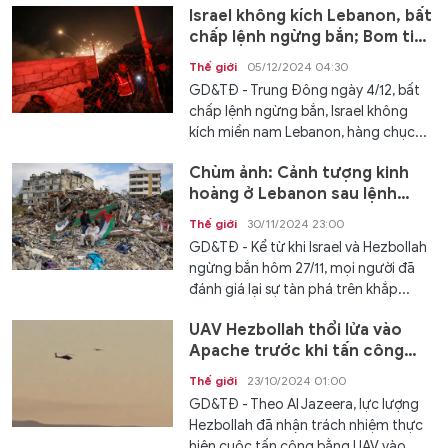
Israel không kích Lebanon, bất
chấp lệnh ngừng bắn; Bom tiếp
tục rơi ở Gaza
Thế giới
05/12/2024 04:30
GD&TĐ - Trung Đông ngày 4/12, bất
chấp lệnh ngừng bắn, Israel không
kích miền nam Lebanon, hàng chục...
Chùm ảnh: Cảnh tượng kinh
hoàng ở Lebanon sau lệnh
ngừng bắn
Thế giới
30/11/2024 23:00
GD&TĐ - Kể từ khi Israel và Hezbollah
ngừng bắn hôm 27/11, mọi người đã
đánh giá lại sự tàn phá trên khắp...
UAV Hezbollah thổi lửa vào
Apache trước khi tấn công
nhà riêng ông Netanyahu
Thế giới
23/10/2024 01:00
GD&TĐ - Theo Al Jazeera, lực lượng
Hezbollah đã nhận trách nhiệm thực
hiện cuộc tấn công bằng UAV vào...