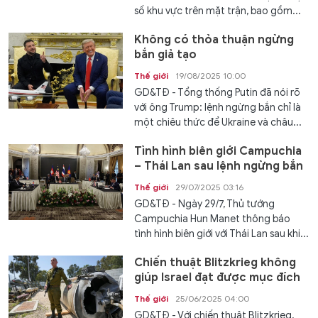
số khu vực trên mặt trận, bao gồm...
Không có thỏa thuận ngừng
bắn giả tạo
Thế giới
19/08/2025 10:00
GD&TĐ - Tổng thống Putin đã nói rõ
với ông Trump: lệnh ngừng bắn chỉ là
một chiêu thức để Ukraine và châu...
Tình hình biên giới Campuchia
– Thái Lan sau lệnh ngừng bắn
Thế giới
29/07/2025 03:16
GD&TĐ - Ngày 29/7, Thủ tướng
Campuchia Hun Manet thông báo
tình hình biên giới với Thái Lan sau khi...
Chiến thuật Blitzkrieg không
giúp Israel đạt được mục đích
Thế giới
25/06/2025 04:00
GD&TĐ - Với chiến thuật Blitzkrieg,