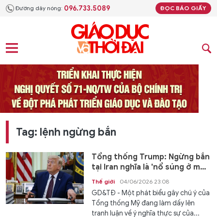
096.733.5089
Đường dây nóng:
ĐỌC BÁO GIẤY
Tag: lệnh ngừng bắn
Tổng thống Trump: Ngừng bắn
tại Iran nghĩa là 'nổ súng ở mức
độ ôn hoà hơn'
Thế giới
04/06/2026 23:08
GD&TĐ - Một phát biểu gây chú ý của
Tổng thống Mỹ đang làm dấy lên
tranh luận về ý nghĩa thực sự của...