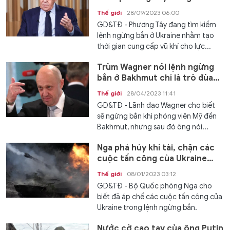
Thế giới
28/09/2023 06:00
GD&TĐ - Phương Tây đang tìm kiếm
lệnh ngừng bắn ở Ukraine nhằm tạo
thời gian cung cấp vũ khí cho lực...
Trùm Wagner nói lệnh ngừng
bắn ở Bakhmut chỉ là trò đùa
quân sự
Thế giới
28/04/2023 11:41
GD&TĐ - Lãnh đạo Wagner cho biết
sẽ ngừng bắn khi phóng viên Mỹ đến
Bakhmut, nhưng sau đó ông nói...
Nga phá hủy khí tài, chặn các
cuộc tấn công của Ukraine
trong lệnh ngừng bắn
Thế giới
08/01/2023 03:12
GD&TĐ - Bộ Quốc phòng Nga cho
biết đã áp chế các cuộc tấn công của
Ukraine trong lệnh ngừng bắn.
Nước cờ cao tay của ông Putin