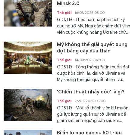
Minsk 3.0
Thế giới
16/03/2025 05:00
GD&TĐ - Theo hai nhà phân tích kỳ
cựu người Mỹ, Nga cần chấm dứt vĩnh
viễn cuộc khủng hoảng Ukraine chứ...
Mỹ không thể giải quyết xung
đột bằng cây đũa thần
Thế giới
14/03/2025 06:00
GD&TĐ - Tổng thống Putin muốn đạt
được hòa bình lâu dài với Ukraine và
Mỹ không thể giải quyết nhiệm vụ...
'Chiến thuật nhảy cóc' là gì?
Thế giới
26/02/2025 05:00
GD&TĐ - Một số thành viên EU muốn
gửi lực lượng quân sự tới Ukraine để
giám sát lệnh ngừng bắn sau khi...
Bí ẩn lô bao cao su 50 triệu