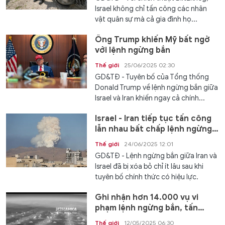
Israel không chỉ tấn công các nhân
vật quân sự mà cả gia đình họ...
Ông Trump khiến Mỹ bất ngờ
với lệnh ngừng bắn
Thế giới
25/06/2025 02:30
GD&TĐ - Tuyên bố của Tổng thống
Donald Trump về lệnh ngừng bắn giữa
Israel và Iran khiến ngay cả chính...
Israel - Iran tiếp tục tấn công
lẫn nhau bất chấp lệnh ngừng
bắn
Thế giới
24/06/2025 12:01
GD&TĐ - Lệnh ngừng bắn giữa Iran và
Israel đã bị xóa bỏ chỉ ít lâu sau khi
tuyên bố chính thức có hiệu lực.
Ghi nhận hơn 14.000 vụ vi
phạm lệnh ngừng bắn, tấn
công cơ sở sửa chữa máy bay
Thế giới
12/05/2025 06:30