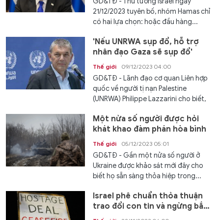
GD&TĐ - Thủ tướng Israel ngày
21/12/2023 tuyên bố, nhóm Hamas chỉ
có hai lựa chọn: hoặc đầu hàng...
'Nếu UNRWA sụp đổ, hỗ trợ
nhân đạo Gaza sẽ sụp đổ'
Thế giới
09/12/2023 04:00
GD&TĐ - Lãnh đạo cơ quan Liên hợp
quốc về người tị nạn Palestine
(UNRWA) Philippe Lazzarini cho biết,
cơ...
Một nửa số người được hỏi
khát khao đàm phán hòa bình
Thế giới
05/12/2023 05:01
GD&TĐ - Gần một nửa số người ở
Ukraine được khảo sát mới đây cho
biết họ sẵn sàng thỏa hiệp trong...
Israel phê chuẩn thỏa thuận
trao đổi con tin và ngừng bắn
với Hamas