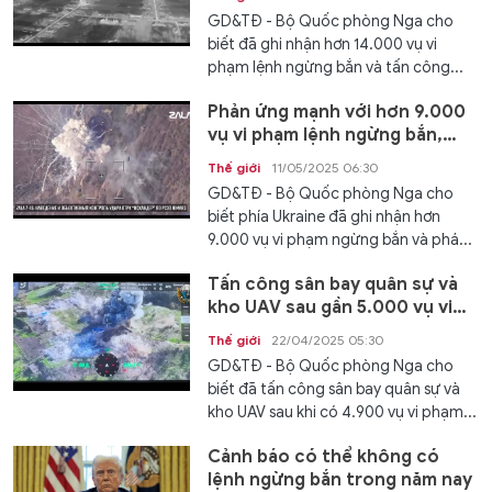
GD&TĐ - Bộ Quốc phòng Nga cho
biết đã ghi nhận hơn 14.000 vụ vi
phạm lệnh ngừng bắn và tấn công...
Phản ứng mạnh với hơn 9.000
vụ vi phạm lệnh ngừng bắn,
xóa sổ 45 xe cơ giới
Thế giới
11/05/2025 06:30
GD&TĐ - Bộ Quốc phòng Nga cho
biết phía Ukraine đã ghi nhận hơn
9.000 vụ vi phạm ngừng bắn và phá...
Tấn công sân bay quân sự và
kho UAV sau gần 5.000 vụ vi
phạm lệnh ngừng bắn
Thế giới
22/04/2025 05:30
GD&TĐ - Bộ Quốc phòng Nga cho
biết đã tấn công sân bay quân sự và
kho UAV sau khi có 4.900 vụ vi phạm...
Cảnh báo có thể không có
lệnh ngừng bắn trong năm nay