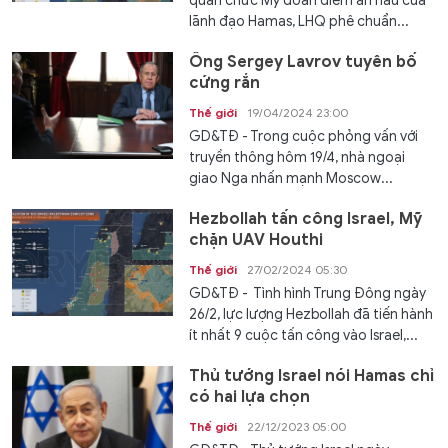
quan chức Mỹ đoán điểm ẩn náu của
lãnh đạo Hamas, LHQ phê chuẩn...
Ông Sergey Lavrov tuyên bố
cứng rắn
Thế giới
19/04/2024 23:00
GD&TĐ - Trong cuộc phỏng vấn với
truyền thông hôm 19/4, nhà ngoại
giao Nga nhấn mạnh Moscow...
Hezbollah tấn công Israel, Mỹ
chặn UAV Houthi
Thế giới
27/02/2024 05:30
GD&TĐ - Tình hình Trung Đông ngày
26/2, lực lượng Hezbollah đã tiến hành
ít nhất 9 cuộc tấn công vào Israel,...
Thủ tướng Israel nói Hamas chỉ
có hai lựa chọn
Thế giới
22/12/2023 05:00