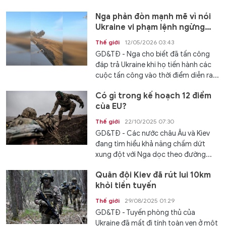
Nga phản đòn mạnh mẽ vì nói
Ukraine vi phạm lệnh ngừng
bắn hơn 23.000 lần
Thế giới
12/05/2026 03:43
GD&TĐ - Nga cho biết đã tấn công
đáp trả Ukraine khi họ tiến hành các
cuộc tấn công vào thời điểm diễn ra...
Có gì trong kế hoạch 12 điểm
của EU?
Thế giới
22/10/2025 07:30
GD&TĐ - Các nước châu Âu và Kiev
đang tìm hiểu khả năng chấm dứt
xung đột với Nga dọc theo đường...
Quân đội Kiev đã rút lui 10km
khỏi tiền tuyến
Thế giới
29/08/2025 01:29
GD&TĐ - Tuyến phòng thủ của
Ukraine đã mất đi tính toàn vẹn ở một