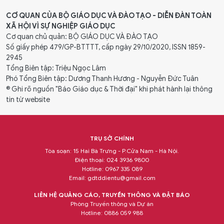
CƠ QUAN CỦA BỘ GIÁO DỤC VÀ ĐÀO TẠO - DIỄN ĐÀN TOÀN
XÃ HỘI VÌ SỰ NGHIỆP GIÁO DỤC
Cơ quan chủ quản: BỘ GIÁO DỤC VÀ ĐÀO TẠO
Số giấy phép 479/GP-BTTTT, cấp ngày 29/10/2020, ISSN 1859-
2945
Tổng Biên tập: Triệu Ngọc Lâm
Phó Tổng Biên tập: Dương Thanh Hương - Nguyễn Đức Tuân
® Ghi rõ nguồn "Báo Giáo dục & Thời đại" khi phát hành lại thông
tin từ website
TRỤ SỞ CHÍNH
Tòa soạn: 15 Hai Bà Trưng - P.Cửa Nam - Hà Nội.
Điện thoại: 024 3936 9800
Hotline: 0967 335 089
Email:
gdtddientu@gmail.com
LIÊN HỆ QUẢNG CÁO, TRUYỀN THÔNG VÀ ĐẶT BÁO
Phòng Truyền thông và Dự án
Hotline: 0886 059 988