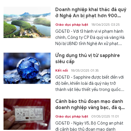
Doanh nghiệp khai thác đá quý
ở Nghệ An bị phạt hơn 900
triệu đồng
Giáo dục pháp luật
18/06/2025 03:25
GD&TĐ - Với 13 hành vi vi phạm hành
chính, Công ty CP Đá quý và vàng Hà
Nội bị UBND tỉnh Nghệ An xử phạt...
Ứng dụng thú vị từ sapphire
siêu cấp
Kết nối
18/05/2025 01:35
GD&TĐ - Sapphire được biết đến với
độ bền, khiến loài đá quý này trở
thành vật liệu thiết yếu trong quốc...
Cảnh báo thủ đoạn mạo danh
doanh nghiệp vàng bạc, đá quý
để lừa đảo
Giáo dục pháp luật
01/05/2025 11:01
GD&TĐ - Ngày 1/5, Bộ Công an phát
đi cảnh báo thủ đoạn mạo danh