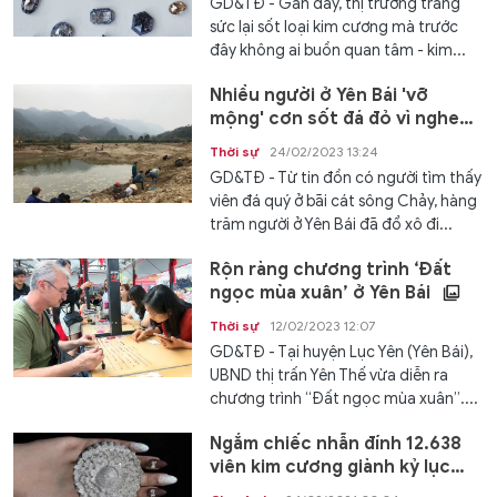
GD&TĐ - Gần đây, thị trường trang
sức lại sốt loại kim cương mà trước
đây không ai buồn quan tâm - kim...
Nhiều người ở Yên Bái 'vỡ
mộng' cơn sốt đá đỏ vì nghe
tin đồn
Thời sự
24/02/2023 13:24
GD&TĐ - Từ tin đồn có người tìm thấy
viên đá quý ở bãi cát sông Chảy, hàng
trăm người ở Yên Bái đã đổ xô đi...
Rộn ràng chương trình ‘Đất
ngọc mùa xuân’ ở Yên Bái
Thời sự
12/02/2023 12:07
GD&TĐ - Tại huyện Lục Yên (Yên Bái),
UBND thị trấn Yên Thế vừa diễn ra
chương trình “Đất ngọc mùa xuân”....
Ngắm chiếc nhẫn đính 12.638
viên kim cương giành kỷ lục
Guinness