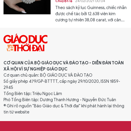
Chuyện lạ
24/02/2021 00:04
Theo sách kỷ lục Guinness, chiếc nhẫn
được chế tác bởi 12.638 viên kim
cương tự nhiên 38,08 carat, với cân...
CƠ QUAN CỦA BỘ GIÁO DỤC VÀ ĐÀO TẠO - DIỄN ĐÀN TOÀN
XÃ HỘI VÌ SỰ NGHIỆP GIÁO DỤC
Cơ quan chủ quản: BỘ GIÁO DỤC VÀ ĐÀO TẠO
Số giấy phép 479/GP-BTTTT, cấp ngày 29/10/2020, ISSN 1859-
2945
Tổng Biên tập: Triệu Ngọc Lâm
Phó Tổng Biên tập: Dương Thanh Hương - Nguyễn Đức Tuân
® Ghi rõ nguồn "Báo Giáo dục & Thời đại" khi phát hành lại thông
tin từ website