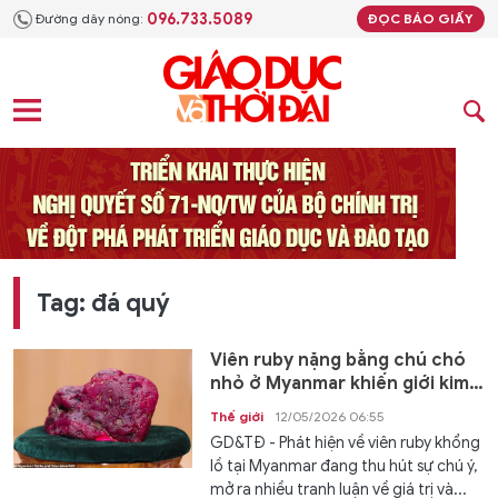
096.733.5089
Đường dây nóng:
ĐỌC BÁO GIẤY
Tag: đá quý
Viên ruby nặng bằng chú chó
nhỏ ở Myanmar khiến giới kim
hoàn xôn xao
Thế giới
12/05/2026 06:55
GD&TĐ - Phát hiện về viên ruby khổng
lồ tại Myanmar đang thu hút sự chú ý,
mở ra nhiều tranh luận về giá trị và...