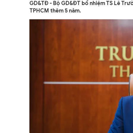
GD&TĐ - Bộ GD&ĐT bổ nhiệm TS Lê Trườn
TPHCM thêm 5 năm.