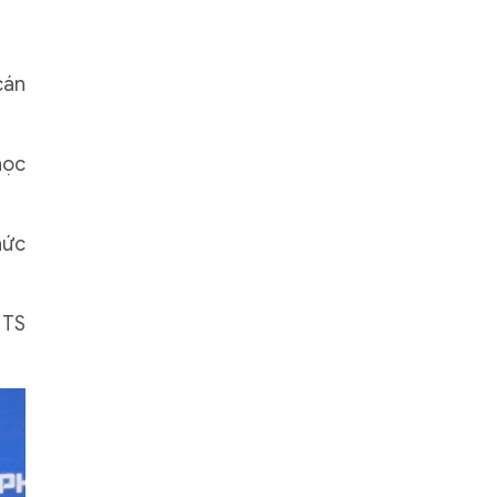
cán
học
hức
 TS