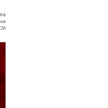
nhà
hoa
HCM