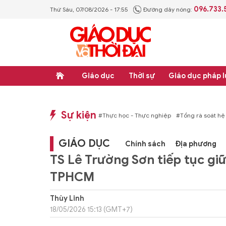
096.733.
Thứ Sáu, 07/08/2026 - 17:55
Đường dây nóng:
Giáo dục
Thời sự
Giáo dục pháp l
Sự kiện
hống văn bản quy phạm pháp luật
#Thực học - Thực nghiệp
#Tổng rà soát hệ
GIÁO DỤC
Chính sách
Địa phương
TS Lê Trường Sơn tiếp tục gi
TPHCM
Thùy Linh
18/05/2026 15:13 (GMT+7)