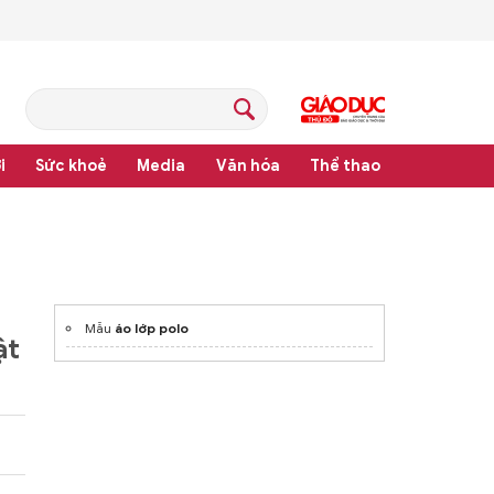
i
Sức khoẻ
Media
Văn hóa
Thể thao
hệ thống văn bản quy phạm pháp luật
Mẫu
áo lớp polo
ật