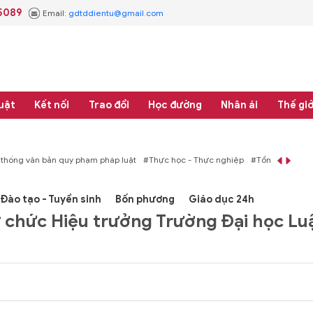
5089
Email:
gdtddientu@gmail.com
uật
Kết nối
Trao đổi
Học đường
Nhân ái
Thế giớ
 thống văn bản quy phạm pháp luật
#Thực học - Thực nghiệp
#Tổng rà soát 
Đào tạo - Tuyển sinh
Bốn phương
Giáo dục 24h
ữ chức Hiệu trưởng Trường Đại học Lu