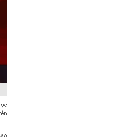
học
yền
cao