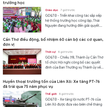
trường học
Giáo dục
7 giờ trước
GD&TĐ - Triển khai công tác sắp xếp
hệ thống trường học công lập, Thái
Nguyên đang hướng đến giải quyết...
Cần Thơ điều động, bổ nhiệm 60 cán bộ các cơ quan,
đơn vị
Thời sự
8 giờ trước
GD&TĐ - Chiều 7/8, Thành ủy Cần Thơ
tổ chức Hội nghị công bố các quyết
định của Ban Thường vụ Thành ủy về...
Huyền thoại trường tồn của Liên Xô: Xe tăng PT-76
đã trải qua 75 năm phục vụ
Thế giới
8 giờ trước
GD&TĐ - Xe tăng lội nước PT-76 của
Liên Xô được đưa vào biên chế tháng