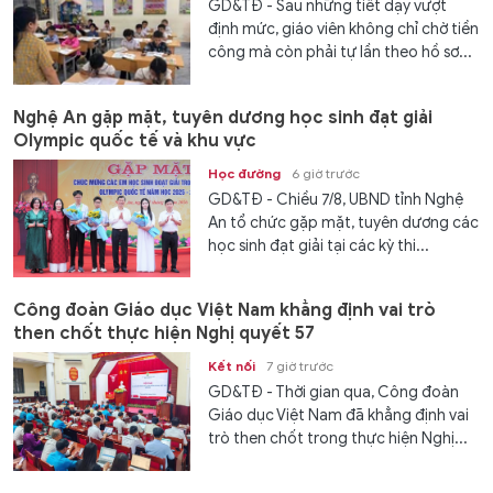
GD&TĐ - Sau những tiết dạy vượt
định mức, giáo viên không chỉ chờ tiền
công mà còn phải tự lần theo hồ sơ...
Nghệ An gặp mặt, tuyên dương học sinh đạt giải
Olympic quốc tế và khu vực
Học đường
6 giờ trước
GD&TĐ - Chiều 7/8, UBND tỉnh Nghệ
An tổ chức gặp mặt, tuyên dương các
học sinh đạt giải tại các kỳ thi...
Công đoàn Giáo dục Việt Nam khẳng định vai trò
then chốt thực hiện Nghị quyết 57
Kết nối
7 giờ trước
GD&TĐ - Thời gian qua, Công đoàn
Giáo dục Việt Nam đã khẳng định vai
trò then chốt trong thực hiện Nghị...