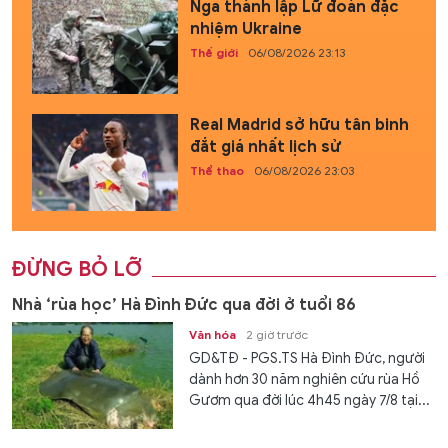
Nga thành lập Lữ đoàn đặc
nhiệm Ukraine
Thế giới
06/08/2026 23:13
Real Madrid sở hữu tân binh
đắt giá nhất lịch sử
Thể thao
06/08/2026 23:03
ĐỪNG BỎ LỠ
Nhà ‘rùa học’ Hà Đình Đức qua đời ở tuổi 86
Văn hóa
2 giờ trước
GD&TĐ - PGS.TS Hà Đình Đức, người
dành hơn 30 năm nghiên cứu rùa Hồ
Gươm qua đời lúc 4h45 ngày 7/8 tại...