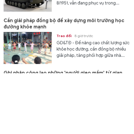
8/1951, vẫn đang phục vụ trong...
Cần giải pháp đồng bộ để xây dựng môi trường học
đường khỏe mạnh
Trao đổi
8 giờ trước
GD&TĐ - Để nâng cao chất lượng sức
khỏe học đường, cần đồng bộ nhiều
giải pháp, tăng phối hợp giữa nhà...
Ghi nhận công lao những 'người gieo mầm' từ gian
khó
Trao đổi
8 giờ trước
GD&TĐ - Đề xuất trợ cấp từ 6,5 triệu
đồng cho giáo viên mầm non đã nghỉ
công tác nhưng chưa được hưởng...
XSMT 7/8 - Kết quả xổ số miền Trung hôm nay ngày
7/8/2026