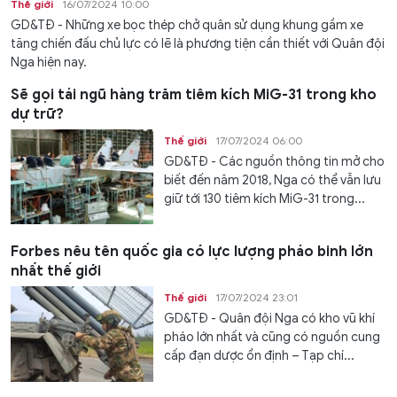
Thế giới
16/07/2024 10:00
GD&TĐ - Những xe bọc thép chở quân sử dụng khung gầm xe
tăng chiến đấu chủ lực có lẽ là phương tiện cần thiết với Quân đội
Nga hiện nay.
Sẽ gọi tái ngũ hàng trăm tiêm kích MiG-31 trong kho
dự trữ?
Thế giới
17/07/2024 06:00
GD&TĐ - Các nguồn thông tin mở cho
biết đến năm 2018, Nga có thể vẫn lưu
giữ tới 130 tiêm kích MiG-31 trong...
Forbes nêu tên quốc gia có lực lượng pháo binh lớn
nhất thế giới
Thế giới
17/07/2024 23:01
GD&TĐ - Quân đội Nga có kho vũ khí
pháo lớn nhất và cũng có nguồn cung
cấp đạn dược ổn định – Tạp chí...