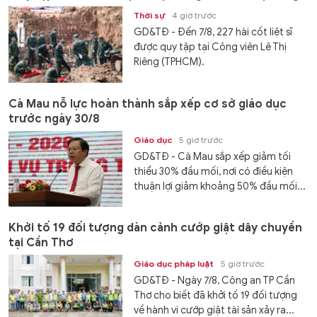
Thời sự
4 giờ trước
GD&TĐ - Đến 7/8, 227 hài cốt liệt sĩ
được quy tập tại Công viên Lê Thị
Riêng (TPHCM).
Cà Mau nỗ lực hoàn thành sắp xếp cơ sở giáo dục
trước ngày 30/8
Giáo dục
5 giờ trước
GD&TĐ - Cà Mau sắp xếp giảm tối
thiểu 30% đầu mối, nơi có điều kiện
thuận lợi giảm khoảng 50% đầu mối...
Khởi tố 19 đối tượng dàn cảnh cướp giật dây chuyền
tại Cần Thơ
Giáo dục pháp luật
5 giờ trước
GD&TĐ - Ngày 7/8, Công an TP Cần
Thơ cho biết đã khởi tố 19 đối tượng
về hành vi cướp giật tài sản xảy ra...