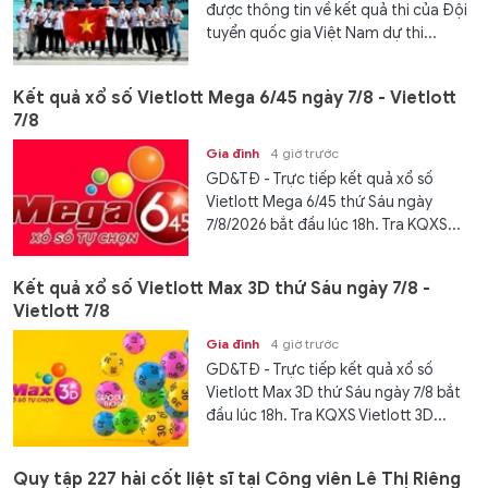
được thông tin về kết quả thi của Đội
tuyển quốc gia Việt Nam dự thi...
Kết quả xổ số Vietlott Mega 6/45 ngày 7/8 - Vietlott
7/8
Gia đình
4 giờ trước
GD&TĐ - Trực tiếp kết quả xổ số
Vietlott Mega 6/45 thứ Sáu ngày
7/8/2026 bắt đầu lúc 18h. Tra KQXS...
Kết quả xổ số Vietlott Max 3D thứ Sáu ngày 7/8 -
Vietlott 7/8
Gia đình
4 giờ trước
GD&TĐ - Trực tiếp kết quả xổ số
Vietlott Max 3D thứ Sáu ngày 7/8 bắt
đầu lúc 18h. Tra KQXS Vietlott 3D...
Quy tập 227 hài cốt liệt sĩ tại Công viên Lê Thị Riêng