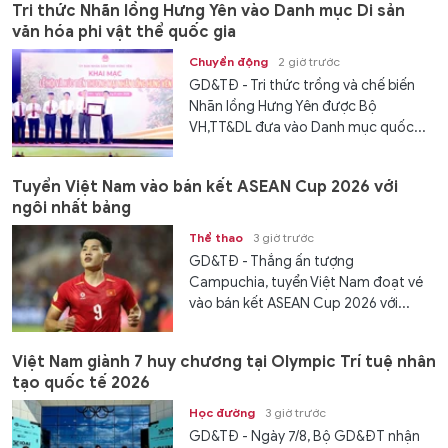
Tri thức Nhãn lồng Hưng Yên vào Danh mục Di sản
văn hóa phi vật thể quốc gia
Chuyển động
2 giờ trước
GD&TĐ - Tri thức trồng và chế biến
Nhãn lồng Hưng Yên được Bộ
VH,TT&DL đưa vào Danh mục quốc...
Tuyển Việt Nam vào bán kết ASEAN Cup 2026 với
ngôi nhất bảng
Thể thao
3 giờ trước
GD&TĐ - Thắng ấn tượng
Campuchia, tuyển Việt Nam đoạt vé
vào bán kết ASEAN Cup 2026 với...
Việt Nam giành 7 huy chương tại Olympic Trí tuệ nhân
tạo quốc tế 2026
Học đường
3 giờ trước
GD&TĐ - Ngày 7/8, Bộ GD&ĐT nhận