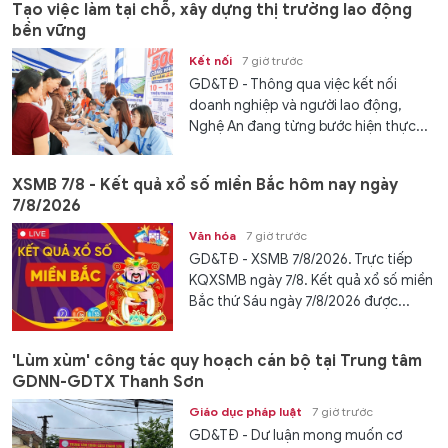
Tạo việc làm tại chỗ, xây dựng thị trường lao động
bền vững
Kết nối
7 giờ trước
GD&TĐ - Thông qua việc kết nối
doanh nghiệp và người lao động,
Nghệ An đang từng bước hiện thực...
XSMB 7/8 - Kết quả xổ số miền Bắc hôm nay ngày
7/8/2026
Văn hóa
7 giờ trước
GD&TĐ - XSMB 7/8/2026. Trực tiếp
KQXSMB ngày 7/8. Kết quả xổ số miền
Bắc thứ Sáu ngày 7/8/2026 được...
'Lùm xùm' công tác quy hoạch cán bộ tại Trung tâm
GDNN-GDTX Thanh Sơn
Giáo dục pháp luật
7 giờ trước
GD&TĐ - Dư luận mong muốn cơ