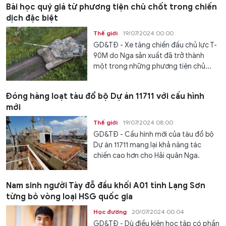
Bài học quý giá từ phương tiện chủ chốt trong chiến
dịch đặc biệt
Thế giới
19/07/2024 00:00
GD&TĐ - Xe tăng chiến đấu chủ lực T-
90M do Nga sản xuất đã trở thành
một trong những phương tiện chủ...
Đóng hàng loạt tàu đổ bộ Dự án 11711 với cấu hình
mới
Thế giới
19/07/2024 08:00
GD&TĐ - Cấu hình mới của tàu đổ bộ
Dự án 11711 mang lại khả năng tác
chiến cao hơn cho Hải quân Nga.
Nam sinh người Tày đỗ đầu khối A01 tỉnh Lạng Sơn
từng bỏ vòng loại HSG quốc gia
Học đường
20/07/2024 00:04
GD&TĐ - Dù điều kiện học tập có phần