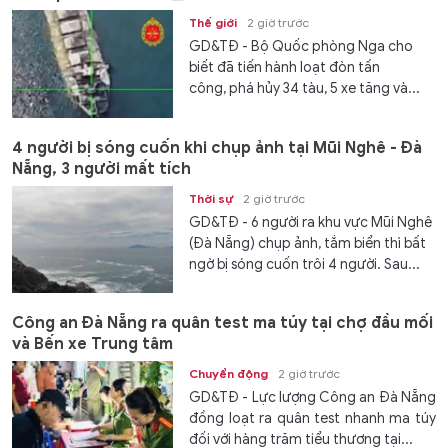
Thế giới
2 giờ trước
GD&TĐ - Bộ Quốc phòng Nga cho
biết đã tiến hành loạt đòn tấn
công, phá hủy 34 tàu, 5 xe tăng và...
4 người bị sóng cuốn khi chụp ảnh tại Mũi Nghê - Đà
Nẵng, 3 người mất tích
Thời sự
2 giờ trước
GD&TĐ - 6 người ra khu vực Mũi Nghê
(Đà Nẵng) chụp ảnh, tắm biển thì bất
ngờ bị sóng cuốn trôi 4 người. Sau...
Công an Đà Nẵng ra quân test ma túy tại chợ đầu mối
và Bến xe Trung tâm
Chuyển động
2 giờ trước
GD&TĐ - Lực lượng Công an Đà Nẵng
đồng loạt ra quân test nhanh ma túy
đối với hàng trăm tiểu thương tại...