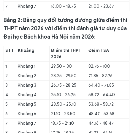
7
Khoảng 7
16.00 – 18.75
21.00 - 23.67
Bảng 2: Bảng quy đổi tương đương giữa điểm thi
THPT năm 2026 với điểm thi đánh giá tư duy của
Đại học Bách khoa Hà Nội năm 2026:
STT
Khoảng
Điểm thi THPT
Điểm
TSA
202
6
1
Khoảng 1
29.50 – 30
82.76 - 100
2
Khoảng 2
28.25 - 29.50
71.85 - 82.76
3
Khoảng 3
26.75 - 28.25
64.40 - 71.85
4
Khoảng 4
25.10 - 26.75
58.72 - 64.40
5
Khoảng 5
23.50 - 25.10
53.68 - 58.72
6
Khoảng 6
21.10 - 23.50
48.47 - 53.68
7
Khoảng 7
18.75 - 21.10
44.16 - 48.47
8
Khoảng 8
17.25 - 18.75
41.77 - 44.16