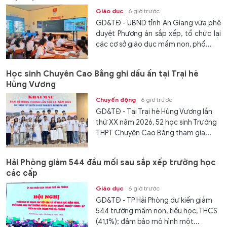
Giáo dục
6 giờ trước
GD&TĐ - UBND tỉnh An Giang vừa phê
duyệt Phương án sắp xếp, tổ chức lại
các cơ sở giáo dục mầm non, phổ...
Học sinh Chuyên Cao Bằng ghi dấu ấn tại Trại hè
Hùng Vương
Chuyển động
6 giờ trước
GD&TĐ - Tại Trại hè Hùng Vương lần
thứ XX năm 2026, 52 học sinh Trường
THPT Chuyên Cao Bằng tham gia...
Hải Phòng giảm 544 đầu mối sau sắp xếp trường học
các cấp
Giáo dục
6 giờ trước
GD&TĐ - TP Hải Phòng dự kiến giảm
544 trường mầm non, tiểu học, THCS
(41,1%); đảm bảo mô hình một...