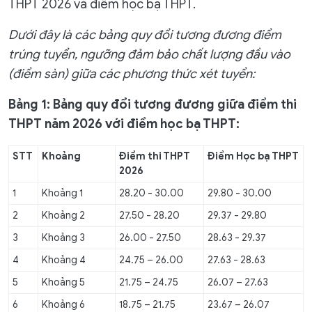
THPT 2026 và điểm học bạ THPT.
Dưới đây là các bảng quy đổi tương đương điểm
trúng tuyển, ngưỡng đảm bảo chất lượng đầu vào
(điểm sàn) giữa các phương thức xét tuyển:
Bảng 1:
Bảng quy đổi tương đương giữa điểm thi
THPT năm 2026 với điểm học bạ THPT:
STT
Khoảng
Điểm thi THPT
Điểm Học bạ THPT
202
6
1
Khoảng 1
28.20 - 30.00
29.80 - 30.00
2
Khoảng 2
27.50 - 28.20
29.37 - 29.80
3
Khoảng 3
26.00 - 27.50
28.63 - 29.37
4
Khoảng 4
24.75 – 26.00
27.63 - 28.63
5
Khoảng 5
21.75 – 24.75
26.07 – 27.63
6
Khoảng 6
18.75 – 21.75
23.67 – 26.07