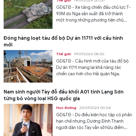
Thế giới
19/07/2024 00:00
GD&TĐ - Xe tăng chiến đấu chủ lực T-
90M do Nga sản xuất đã trở thành
một trong những phương tiện chủ...
Đóng hàng loạt tàu đổ bộ Dự án 11711 với cấu hình
mới
Thế giới
19/07/2024 08:00
GD&TĐ - Cấu hình mới của tàu đổ bộ
Dự án 11711 mang lại khả năng tác
chiến cao hơn cho Hải quân Nga.
Nam sinh người Tày đỗ đầu khối A01 tỉnh Lạng Sơn
từng bỏ vòng loại HSG quốc gia
Học đường
20/07/2024 00:04
GD&TĐ - Dù điều kiện học tập có phần
hạn chế nhưng, Dương Đình Thanh
người dân tộc Tày vẫn sở hữu điểm...