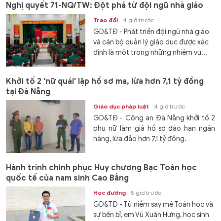
Nghị quyết 71-NQ/TW: Đột phá từ đội ngũ nhà giáo
Trao đổi
4 giờ trước
GD&TĐ - Phát triển đội ngũ nhà giáo
và cán bộ quản lý giáo dục được xác
định là một trong những nhiệm vụ...
Khởi tố 2 'nữ quái' lập hồ sơ ma, lừa hơn 7,1 tỷ đồng
tại Đà Nẵng
Giáo dục pháp luật
4 giờ trước
GD&TĐ - Công an Đà Nẵng khởi tố 2
phụ nữ làm giả hồ sơ đáo hạn ngân
hàng, lừa đảo hơn 7,1 tỷ đồng.
Hành trình chinh phục Huy chương Bạc Toán học
quốc tế của nam sinh Cao Bằng
Học đường
5 giờ trước
GD&TĐ - Từ niềm say mê Toán học và
sự bền bỉ, em Vũ Xuân Hưng, học sinh