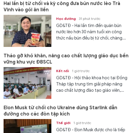
Hai lần bị từ chối và kỳ công đưa bún nước lèo Trà
Vinh vào gói ăn liền
Học đường
31 phút trước
GD&TĐ - Hai lần tìm đến quán bún
nước lèo hơn 30 năm tuổi xin công
thức nấu bún đều bị từ chối, chàng...
Tháo gỡ khó khăn, nâng cao chất lượng giáo dục bền
vững khu vực ĐBSCL
Kết nối
1 giờ trước
GD&TĐ - Hội thảo khoa học tại Đồng
Tháp tập trung tìm giải pháp nâng
cao chất lượng đào tạo giáo viên,...
Elon Musk từ chối cho Ukraine dùng Starlink dẫn
đường cho các đòn tập kích
Thế giới
1 giờ trước
GD&TĐ - Elon Musk được cho là tiếp