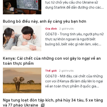
tục từ chối yêu cầu cho Ukraine sử
dụng Starlink để dẫn đường cho các...
Buông bỏ điều này, anh ấy càng yêu bạn hơn
Gia đình
2 giờ trước
GD&TĐ - Trong tình yêu, người phụ nữ
thực sự khôn ngoan là người biết
buông bỏ, biết việc gì nên làm, việc...
Kenya: Cái chết của những con voi gây lo ngại về an
toàn thực phẩm
Thế giới
2 giờ trước
GD&TĐ - Mới đây, cái chết của những
con voi ở Kenya đã làm dấy lên lo ngại
về an toàn thực phẩm ở quốc gia...
Nga tung loạt đòn tập kích, phá hủy 34 tàu, 5 xe tăng
và 77 pháo Ukraine