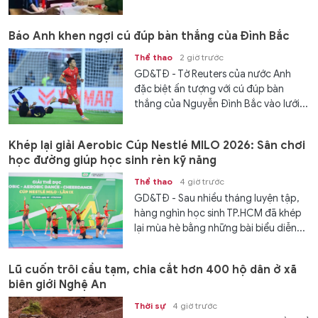
Báo Anh khen ngợi cú đúp bàn thắng của Đình Bắc
Thể thao
2 giờ trước
GD&TĐ - Tờ Reuters của nước Anh
đặc biệt ấn tượng với cú đúp bàn
thắng của Nguyễn Đình Bắc vào lưới...
Khép lại giải Aerobic Cúp Nestlé MILO 2026: Sân chơi
học đường giúp học sinh rèn kỹ năng
Thể thao
4 giờ trước
GD&TĐ - Sau nhiều tháng luyện tập,
hàng nghìn học sinh TP.HCM đã khép
lại mùa hè bằng những bài biểu diễn...
Lũ cuốn trôi cầu tạm, chia cắt hơn 400 hộ dân ở xã
biên giới Nghệ An
Thời sự
4 giờ trước