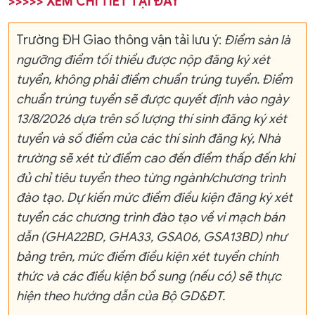
>>>>> XEM CHI TIẾT TẠI ĐÂY
Trường ĐH Giao thông vận tải lưu ý:
Đ
iểm sàn là
ngưỡng điểm tối thiểu được nộp đăng ký xét
tuyển, không phải điểm chuẩn trúng tuyển. Điểm
chuẩn trúng tuyển sẽ được quyết định vào ngày
13
/8
/2026
dựa trên số lượng
thí sinh
đăng ký xét
tuyển và số điểm của các thí sinh đăng ký, Nhà
trường sẽ xét từ điểm cao đến điểm thấp đến khi
đủ chỉ tiêu tuyển theo từng ngành/chương trình
đào tạo.
Dự kiến mức điểm điều kiện đăng ký xét
tuyển các chương trình đào tạo về vi mạch bán
dẫn (GHA22BD, GHA33, GSA06, GSA13BD) như
bảng trên, mức điểm điều kiện xét tuyển chính
thức và các điều kiện bổ sung (nếu có) sẽ thực
hiện theo hướng dẫn của Bộ GD&ĐT.