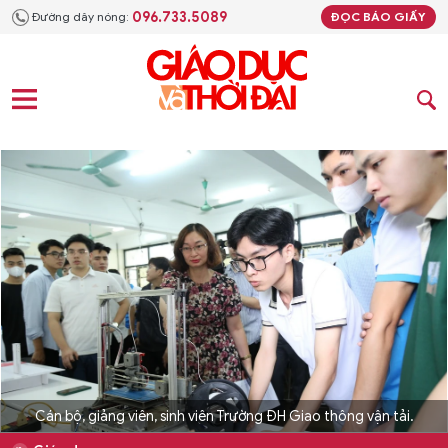
096.733.5089
Đường dây nóng:
ĐỌC BÁO GIẤY
Cán bộ, giảng viên, sinh viên Trường ĐH Giao thông vận tải.