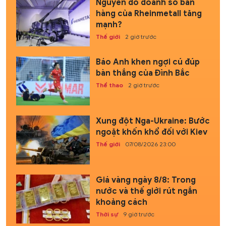
Nguyên do doanh số bán
hàng của Rheinmetall tăng
mạnh?
Thế giới
2 giờ trước
Báo Anh khen ngợi cú đúp
bàn thắng của Đình Bắc
Thể thao
2 giờ trước
Xung đột Nga-Ukraine: Bước
ngoặt khốn khổ đối với Kiev
Thế giới
07/08/2026 23:00
Giá vàng ngày 8/8: Trong
nước và thế giới rút ngắn
khoảng cách
Thời sự
9 giờ trước