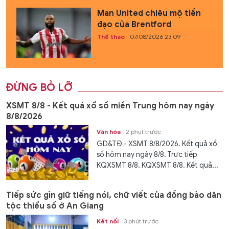
Man United chiêu mộ tiền
đạo của Brentford
Thể thao
07/08/2026 23:09
ĐỪNG BỎ LỠ
XSMT 8/8 - Kết quả xổ số miền Trung hôm nay ngày
8/8/2026
Văn hóa
2 phút trước
GD&TĐ - XSMT 8/8/2026. Kết quả xổ
số hôm nay ngày 8/8. Trực tiếp
KQXSMT 8/8. KQXSMT 8/8. Kết quả...
Tiếp sức gìn giữ tiếng nói, chữ viết của đồng bào dân
tộc thiểu số ở An Giang
Kết nối
3 phút trước