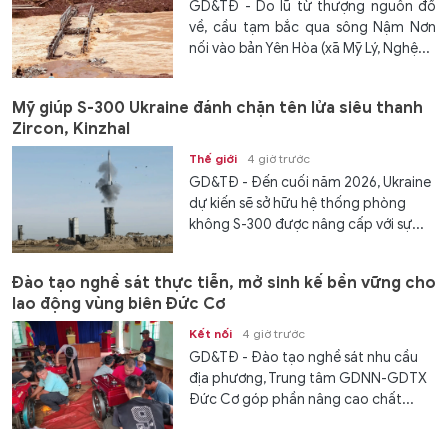
GD&TĐ - Do lũ từ thượng nguồn đổ
về, cầu tạm bắc qua sông Nậm Nơn
nối vào bản Yên Hòa (xã Mỹ Lý, Nghệ...
Mỹ giúp S-300 Ukraine đánh chặn tên lửa siêu thanh
Zircon, Kinzhal
Thế giới
4 giờ trước
GD&TĐ - Đến cuối năm 2026, Ukraine
dự kiến ​​sẽ sở hữu hệ thống phòng
không S-300 được nâng cấp với sự...
Đào tạo nghề sát thực tiễn, mở sinh kế bền vững cho
lao động vùng biên Đức Cơ
Kết nối
4 giờ trước
GD&TĐ - Đào tạo nghề sát nhu cầu
địa phương, Trung tâm GDNN-GDTX
Đức Cơ góp phần nâng cao chất...