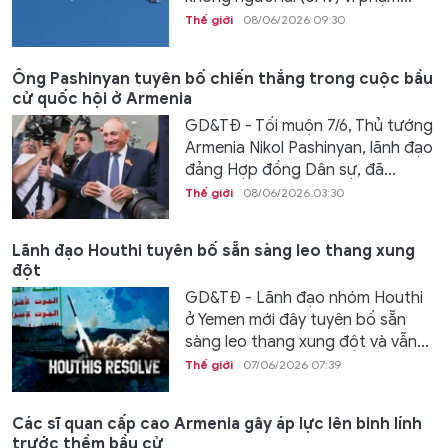
Thế giới
08/06/2026 09:30
Ông Pashinyan tuyên bố chiến thắng trong cuộc bầu
cử quốc hội ở Armenia
GD&TĐ - Tối muộn 7/6, Thủ tướng
Armenia Nikol Pashinyan, lãnh đạo
đảng Hợp đồng Dân sự, đã...
Thế giới
08/06/2026 03:30
Lãnh đạo Houthi tuyên bố sẵn sàng leo thang xung
đột
GD&TĐ - Lãnh đạo nhóm Houthi
ở Yemen mới đây tuyên bố sẵn
sàng leo thang xung đột và vẫn...
Thế giới
07/06/2026 07:39
Các sĩ quan cấp cao Armenia gây áp lực lên binh lính
trước thềm bầu cử