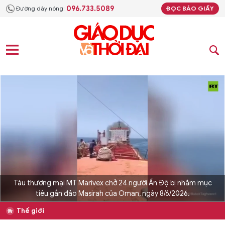
096.733.5089
Đường dây nóng:
ĐỌC BÁO GIẤY
Tàu thương mại MT Marivex chở 24 người Ấn Độ bị nhắm mục
tiêu gần đảo Masirah của Oman, ngày 8/6/2026.
Thế giới