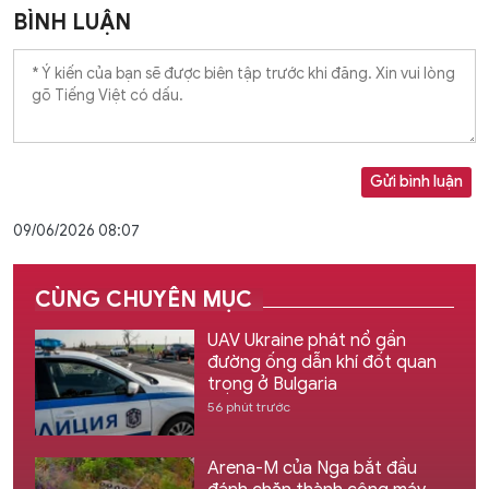
BÌNH LUẬN
Gửi bình luận
09/06/2026 08:07
CÙNG CHUYÊN MỤC
UAV Ukraine phát nổ gần
đường ống dẫn khí đốt quan
trọng ở Bulgaria
56 phút trước
Arena-M của Nga bắt đầu