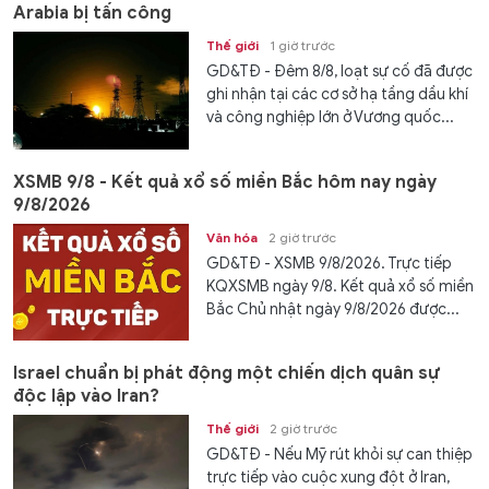
Arabia bị tấn công
Thế giới
1 giờ trước
GD&TĐ - Đêm 8/8, loạt sự cố đã được
ghi nhận tại các cơ sở hạ tầng dầu khí
và công nghiệp lớn ở Vương quốc...
XSMB 9/8 - Kết quả xổ số miền Bắc hôm nay ngày
9/8/2026
Văn hóa
2 giờ trước
GD&TĐ - XSMB 9/8/2026. Trực tiếp
KQXSMB ngày 9/8. Kết quả xổ số miền
Bắc Chủ nhật ngày 9/8/2026 được...
Israel chuẩn bị phát động một chiến dịch quân sự
độc lập vào Iran?
Thế giới
2 giờ trước
GD&TĐ - Nếu Mỹ rút khỏi sự can thiệp
trực tiếp vào cuộc xung đột ở Iran,