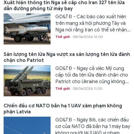
Xuất hiện thông tin Nga sẽ cấp cho Iran 327 tên lửa
dẫn đường phóng từ máy bay
GD&TĐ - Các báo cáo xuất hiện
trên mạng xã hội phương Tây và
Nga nói rằng Iran có thể sẽ nhận...
Thế giới
08/06/2026 12:00
Sản lượng tên lửa Nga vượt xa sản lượng tên lửa đánh
chặn cho Patriot
GD&TĐ - Ngay cả việc Mỹ cung
cấp tối đa tên lửa đánh chặn cho
Patriot cho Ukraine cũng không...
Thế giới
08/06/2026 11:00
Chiến đấu cơ NATO bắn hạ 1 UAV xâm phạm không
phận Latvia
GD&TĐ - Ngày 8/6, các chiến đấu
cơ của NATO đã bắn hạ 1 máy bay
không người lái (UAV) vi phạm...