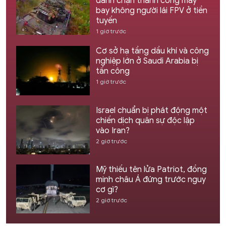
đánh chặn thành công máy
bay không người lái FPV ở tiền
tuyến
1 giờ trước
Cơ sở hạ tầng dầu khí và công
nghiệp lớn ở Saudi Arabia bị
tấn công
1 giờ trước
Israel chuẩn bị phát động một
chiến dịch quân sự độc lập
vào Iran?
2 giờ trước
Mỹ thiếu tên lửa Patriot, đồng
minh châu Á đứng trước nguy
cơ gì?
2 giờ trước