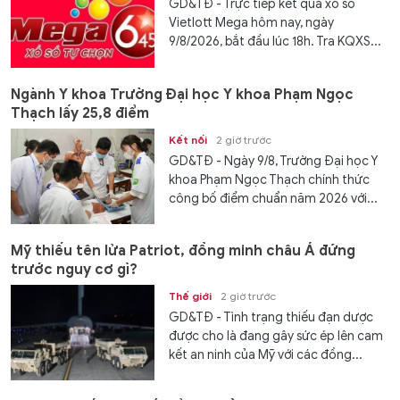
GD&TĐ - Trực tiếp kết quả xổ số
Vietlott Mega hôm nay, ngày
9/8/2026, bắt đầu lúc 18h. Tra KQXS...
Ngành Y khoa Trường Đại học Y khoa Phạm Ngọc
Thạch lấy 25,8 điểm
Kết nối
2 giờ trước
GD&TĐ - Ngày 9/8, Trường Đại học Y
khoa Phạm Ngọc Thạch chính thức
công bố điểm chuẩn năm 2026 với...
Mỹ thiếu tên lửa Patriot, đồng minh châu Á đứng
trước nguy cơ gì?
Thế giới
2 giờ trước
GD&TĐ - Tình trạng thiếu đạn dược
được cho là đang gây sức ép lên cam
kết an ninh của Mỹ với các đồng...