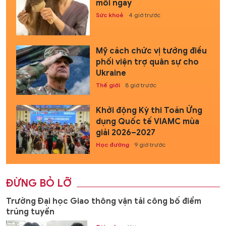
mỗi ngày
Sức khoẻ
4 giờ trước
Mỹ cách chức vị tướng điều
phối viện trợ quân sự cho
Ukraine
Thế giới
8 giờ trước
Khởi động Kỳ thi Toán Ứng
dụng Quốc tế VIAMC mùa
giải 2026–2027
Học đường
9 giờ trước
ĐỪNG BỎ LỠ
Trường Đại học Giao thông vận tải công bố điểm
trúng tuyển