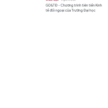
GD&TĐ - Chương trình tiên tiến Kinh
tế đối ngoại của Trường Đại học
Ngoại thương có mức điểm chuẩn...
Trường Đại học Tài chính – Ngân hàng Hà Nội công bố
điểm chuẩn năm 2026
Giáo dục
3 giờ trước
GD&TĐ - Chiều 9/8, Trường Đại học
Tài chính – Ngân hàng Hà Nội (FBU)
công bố điểm chuẩn trúng tuyển...
XSMT 9/8 - Kết quả xổ số miền Trung ngày 9/8/2026
Văn hóa
3 giờ trước
GD&TĐ - XSMT 9/8/2026. Kết quả xổ
số hôm nay ngày 9/8. Trực tiếp
KQXSMT 9/8. KQXSMT 9/8. Kết quả...