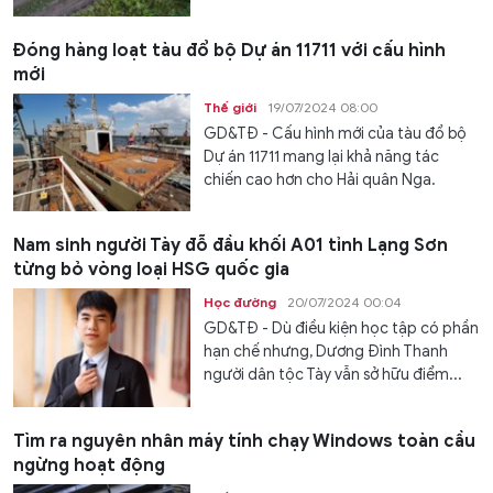
Đóng hàng loạt tàu đổ bộ Dự án 11711 với cấu hình
mới
Thế giới
19/07/2024 08:00
GD&TĐ - Cấu hình mới của tàu đổ bộ
Dự án 11711 mang lại khả năng tác
chiến cao hơn cho Hải quân Nga.
Nam sinh người Tày đỗ đầu khối A01 tỉnh Lạng Sơn
từng bỏ vòng loại HSG quốc gia
Học đường
20/07/2024 00:04
GD&TĐ - Dù điều kiện học tập có phần
hạn chế nhưng, Dương Đình Thanh
người dân tộc Tày vẫn sở hữu điểm...
Tìm ra nguyên nhân máy tính chạy Windows toàn cầu
ngừng hoạt động