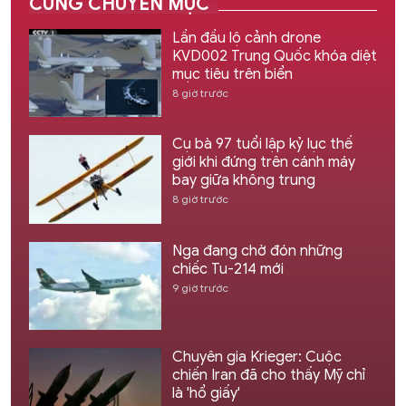
CÙNG CHUYÊN MỤC
Lần đầu lộ cảnh drone
KVD002 Trung Quốc khóa diệt
mục tiêu trên biển
8 giờ trước
Cụ bà 97 tuổi lập kỷ lục thế
giới khi đứng trên cánh máy
bay giữa không trung
8 giờ trước
Nga đang chờ đón những
chiếc Tu-214 mới
9 giờ trước
Chuyên gia Krieger: Cuộc
chiến Iran đã cho thấy Mỹ chỉ
là 'hổ giấy'