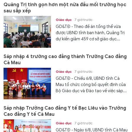
Quảng Trị tinh gọn hơn một nửa đầu mối trường học
sau sắp xếp
Giáo dục
7 giờ trước
GD&TĐ - Theo đề án tổng thể vừa
được UBND tỉnh ban hành, Quảng Trị
dự kiến giảm 459 cơ sở giáo dục...
Sáp nhập 4 trường cao đẳng thành Trường Cao đẳng
Cà Mau
Giáo dục
7 giờ trước
GD&TĐ - Chiều 6/8, UBND tỉnh Cà
Mau tổ chức công bố quyết định của
Bộ Giáo dục và Đào tạo về việc sáp...
Sáp nhập Trường Cao đẳng Y tế Bạc Liêu vào Trường
Cao đẳng Y tế Cà Mau
Giáo dục
7 giờ trước
GD&TĐ - Ngày 6/8, UBND tỉnh Cà Mau