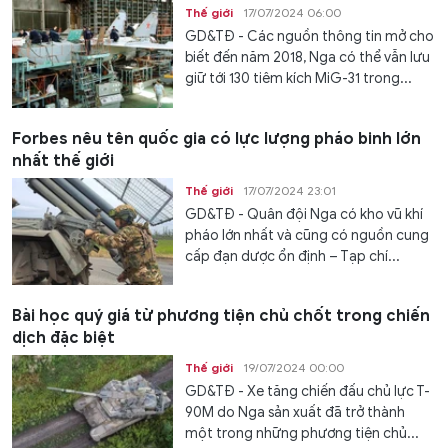
Thế giới
17/07/2024 06:00
GD&TĐ - Các nguồn thông tin mở cho
biết đến năm 2018, Nga có thể vẫn lưu
giữ tới 130 tiêm kích MiG-31 trong...
Forbes nêu tên quốc gia có lực lượng pháo binh lớn
nhất thế giới
Thế giới
17/07/2024 23:01
GD&TĐ - Quân đội Nga có kho vũ khí
pháo lớn nhất và cũng có nguồn cung
cấp đạn dược ổn định – Tạp chí...
Bài học quý giá từ phương tiện chủ chốt trong chiến
dịch đặc biệt
Thế giới
19/07/2024 00:00
GD&TĐ - Xe tăng chiến đấu chủ lực T-
90M do Nga sản xuất đã trở thành
một trong những phương tiện chủ...