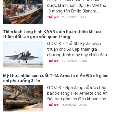
được khinh hạm lớp FREMM thứ
10 mang tên Emilio Bianchi,...
Thế giới
11/08/2025 04:00
Tiêm kích tàng hình KAAN sớm hoàn thiện khi có
thêm đối tác góp vốn quan trọng
GD&TĐ - Thổ Nhĩ Kỳ đã chấp
thuận cho Ai Cập tham gia
chương trình máy bay chiến đấu...
Thế giới
11/08/2025 02:00
Mỹ thừa nhận sản xuất T-14 Armata ở Ấn Độ sẽ giảm
chi phí xuống 3 lần
GD&TĐ - Nga đang nỗ lực chào
bán xe tăng T-14 Armata cho Ấn
Độ, bao gồm cả điều khoản sản...
Thế giới
10/08/2025 23:26