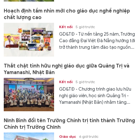
Hoạch định tầm nhìn mới cho giáo dục nghề nghiệp
chất lượng cao
Kết nối
5 giờ trước
GD&TĐ - Từ nền tảng 25 năm, Trường
Cao đẳng Đại Việt Đà Nẵng hướng tới
trở thành trung tâm đào tạo nguồn...
Thắt chặt tình hữu nghị giáo dục giữa Quảng Trị và
Yamanashi, Nhật Bản
Kết nối
5 giờ trước
GD&TĐ - Chương trình giao lưu hữu
nghị giáo viên, học sinh Quảng Trị -
Yamanashi (Nhật Bản) nhằm tăng...
Ninh Bình đổi tên Trường Chính trị tỉnh thành Trường
Chính trị Trường Chinh
Giáo dục
6 giờ trước