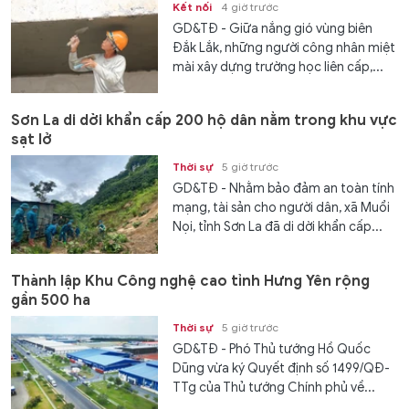
Kết nối
4 giờ trước
GD&TĐ - Giữa nắng gió vùng biên
Đắk Lắk, những người công nhân miệt
mài xây dựng trường học liên cấp,...
Sơn La di dời khẩn cấp 200 hộ dân nằm trong khu vực
sạt lở
Thời sự
5 giờ trước
GD&TĐ - Nhằm bảo đảm an toàn tính
mạng, tài sản cho người dân, xã Muổi
Nọi, tỉnh Sơn La đã di dời khẩn cấp...
Thành lập Khu Công nghệ cao tỉnh Hưng Yên rộng
gần 500 ha
Thời sự
5 giờ trước
GD&TĐ - Phó Thủ tướng Hồ Quốc
Dũng vừa ký Quyết định số 1499/QĐ-
TTg của Thủ tướng Chính phủ về...