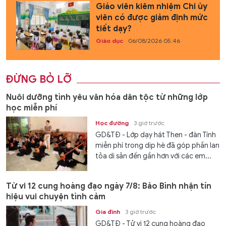
Giáo viên kiêm nhiệm Chi ủy
viên có được giảm định mức
tiết dạy?
Giáo dục
06/08/2026 05:46
ĐỪNG BỎ LỠ
Nuôi dưỡng tình yêu văn hóa dân tộc từ những lớp
học miễn phí
Học đường
3 giờ trước
GD&TĐ - Lớp dạy hát Then - đàn Tính
miễn phí trong dịp hè đã góp phần lan
tỏa di sản đến gần hơn với các em...
Tử vi 12 cung hoàng đạo ngày 7/8: Bảo Bình nhận tín
hiệu vui chuyện tình cảm
Gia đình
3 giờ trước
GD&TĐ - Tử vi 12 cung hoàng đạo