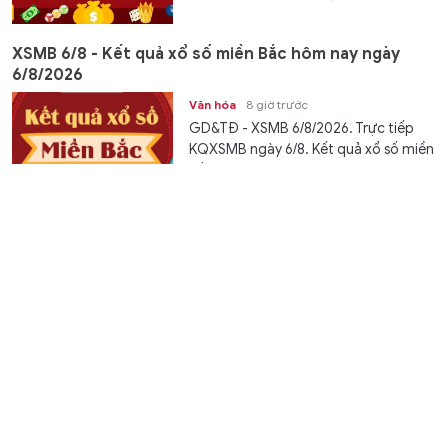
XSMB 6/8 - Kết quả xổ số miền Bắc hôm nay ngày
6/8/2026
Văn hóa
8 giờ trước
GD&TĐ - XSMB 6/8/2026. Trực tiếp
KQXSMB ngày 6/8. Kết quả xổ số miền
Bắc thứ Năm ngày 6/8/2026 được...
Cụ bà 97 tuổi lập kỷ lục thế giới khi đứng trên cánh
máy bay giữa không trung
Thế giới
8 giờ trước
GD&TĐ - Bất chấp từng bị đột quỵ, cụ
bà 97 tuổi người Anh vẫn chinh phục
màn đứng trên cánh máy bay để...
Giảm đầu mối, tăng hiệu quả quản trị trường học ở
Hà Tĩnh