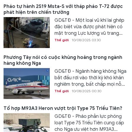
Pháo tự hành 2S19 Msta-S với tháp pháo T-72 được
phát hiện trên chiến trường
GD&TĐ - Một loại vũ khí lai ghép
đặc biệt vừa được phát hiện có
mặt trong Lực lượng vũ trang...
Thế giới
10/08/2025 03:30
Phương Tây nói có cuộc khủng hoảng trong ngành
hàng không Nga
GD&TĐ - Ngành hàng không Nga
bắt đầu rơi vào thời kỳ khó khăn
nghiêm trọng, bất chấp mọi nỗ...
Thế giới
10/08/2025 00:30
Tổ hợp M93A3 Heron vượt trội Type 75 Triều Tiên?
GD&TĐ - Pháo phản lực phóng
loạt Type 75 Triều Tiên cung cấp
cho Nga ưu việt hơn M93A3...