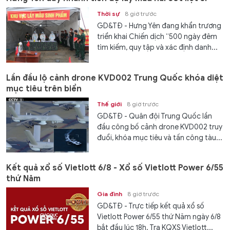
Thời sự
8 giờ trước
GD&TĐ - Hưng Yên đang khẩn trương
triển khai Chiến dịch “500 ngày đêm
tìm kiếm, quy tập và xác định danh...
Lần đầu lộ cảnh drone KVD002 Trung Quốc khóa diệt
mục tiêu trên biển
Thế giới
8 giờ trước
GD&TĐ - Quân đội Trung Quốc lần
đầu công bố cảnh drone KVD002 truy
đuổi, khóa mục tiêu và tấn công tàu...
Kết quả xổ số Vietlott 6/8 - Xổ số Vietlott Power 6/55
thứ Năm
Gia đình
8 giờ trước
GD&TĐ - Trực tiếp kết quả xổ số
Vietlott Power 6/55 thứ Năm ngày 6/8
bắt đầu lúc 18h. Tra KQXS Vietlott...