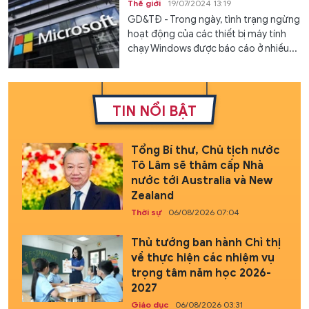
Thế giới
19/07/2024 13:19
GD&TĐ - Trong ngày, tình trạng ngừng
hoạt động của các thiết bị máy tính
chạy Windows được báo cáo ở nhiều...
TIN NỔI BẬT
Tổng Bí thư, Chủ tịch nước
Tô Lâm sẽ thăm cấp Nhà
nước tới Australia và New
Zealand
Thời sự
06/08/2026 07:04
Thủ tướng ban hành Chỉ thị
về thực hiện các nhiệm vụ
trọng tâm năm học 2026-
2027
Giáo dục
06/08/2026 03:31