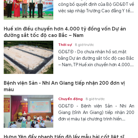
công bố quyết định của Bộ GD&ĐT về
việc sáp nhập Trường Cao đẳng Y tế...
Huế xin điều chuyển hơn 4.000 tỷ đồng vốn Dự án
đường sắt tốc độ cao Bắc – Nam
Thời sự
8 giờ trước
GD&TĐ - Do chưa nhận hồ sơ, mặt
bằng Dự án đường sắt tốc độ cao Bắc
– Nam, TP Huế xin chuyển hơn 4.000...
Bệnh viện Sản - Nhi An Giang tiếp nhận 200 đơn vị
máu
Chuyển động
8 giờ trước
GD&TĐ - Bệnh viện Sản - Nhi An
Giang (tỉnh An Giang) tiếp nhận 200
đơn vị máu tại chương trình hiến...
Hưng Yên đẩy nhanh tiến độ lấy mẫu hài cốt liệt sĩ