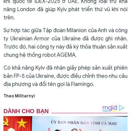
khí quốc tế IDEX-2025 ở UAE. Không loại trừ khả
năng London đã giúp Kyiv phát triển thứ vũ khí nói
trên.
Sự hợp tác giữa Tập đoàn Milanion của Anh và công
ty Ukrainian Armor của Ukraine đã được ghi nhận.
Trước đó, hai công ty này đã ký thỏa thuận sản xuất
chung hệ thống robot AGEMA.
Có khả năng Kyiv đã nhận giấy phép sản xuất phiên
bản FP-5 của Ukraine, được điều chỉnh theo nhu cầu
địa phương và đổi tên gọi là Flamingo.
Theo Militarnyi