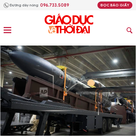
096.733.5089
Đường dây nóng:
ĐỌC BÁO GIẤY