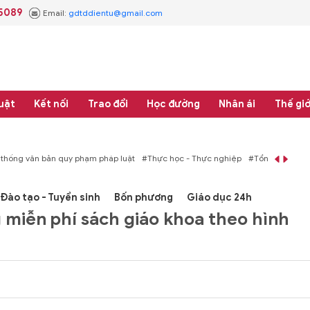
.5089
Email:
gdtddientu@gmail.com
uật
Kết nối
Trao đổi
Học đường
Nhân ái
Thế giớ
bản quy phạm pháp luật
#Thực học - Thực nghiệp
#Tổng rà soát hệ thống văn
Đào tạo - Tuyển sinh
Bốn phương
Giáo dục 24h
g miễn phí sách giáo khoa theo hình