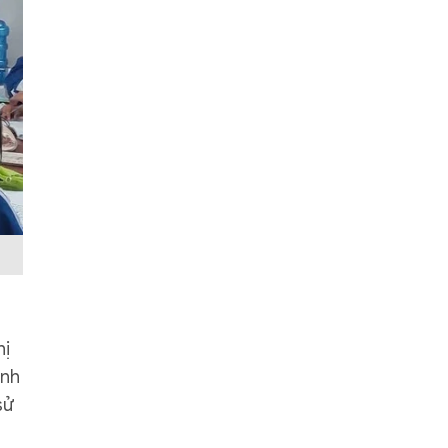
hị
ình
sử