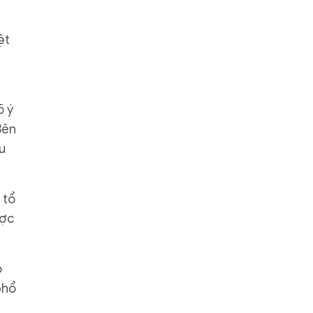
ệt
õ ý
Bên
u
 tổ
ược
o
phổ