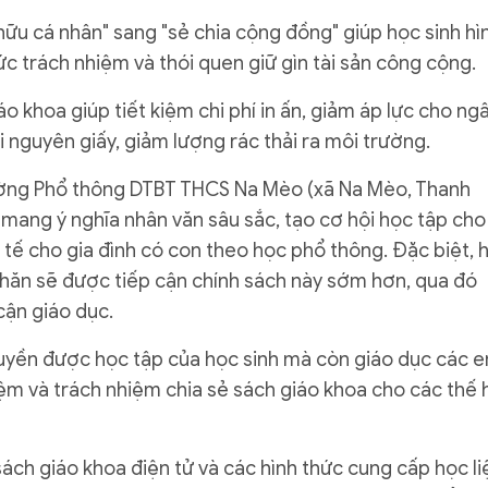
hữu cá nhân" sang "sẻ chia cộng đồng" giúp học sinh hì
thức trách nhiệm và thói quen giữ gìn tài sản công cộng.
o khoa giúp tiết kiệm chi phí in ấn, giảm áp lực cho ng
i nguyên giấy, giảm lượng rác thải ra môi trường.
ờng Phổ thông DTBT THCS Na Mèo (xã Na Mèo, Thanh
mang ý nghĩa nhân văn sâu sắc, tạo cơ hội học tập cho
 tế cho gia đình có con theo học phổ thông. Đặc biệt, 
 khăn sẽ được tiếp cận chính sách này sớm hơn, qua đó
cận giáo dục.
uyền được học tập của học sinh mà còn giáo dục các 
 kiệm và trách nhiệm chia sẻ sách giáo khoa cho các thế 
sách giáo khoa điện tử và các hình thức cung cấp học li