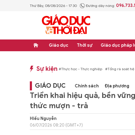
096.733
Thứ Bảy, 08/08/2026 - 17:30
Đường dây nóng:
Giáo dục
Thời sự
Giáo dục pháp l
Sự kiện
n quy phạm pháp luật
#Thực học - Thực nghiệp
#Tổng rà soát hệ thống văn 
GIÁO DỤC
Chính sách
Địa phương
Triển khai hiệu quả, bền vữn
thức mượn - trả
Hiếu Nguyễn
06/07/2026 08:20 (GMT+7)