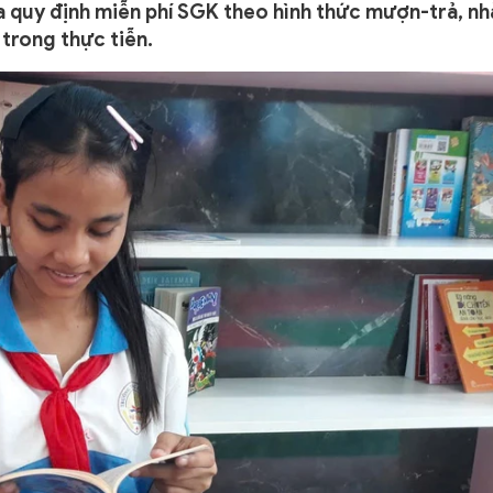
 quy định miễn phí SGK theo hình thức mượn-trả, nh
 trong thực tiễn.