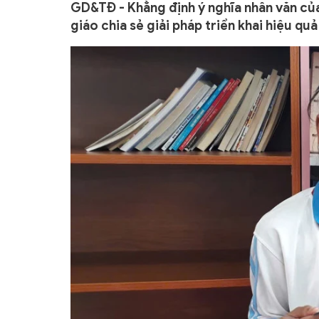
GD&TĐ - Khẳng định ý nghĩa nhân văn của
giáo chia sẻ giải pháp triển khai hiệu quả