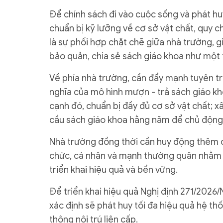
Để chính sách đi vào cuộc sống và phát huy
chuẩn bị kỹ lưỡng về cơ sở vật chất, quy c
là sự phối hợp chặt chẽ giữa nhà trường, g
bảo quản, chia sẻ sách giáo khoa như một t
Về phía nhà trường, cần đẩy mạnh tuyên tru
nghĩa của mô hình mượn - trả sách giáo kho
cạnh đó, chuẩn bị đầy đủ cơ sở vật chất; x
cầu sách giáo khoa hằng năm để chủ động
Nhà trường đồng thời cần huy động thêm c
chức, cá nhân và mạnh thường quân nhằm
triển khai hiệu quả và bền vững.
Để triển khai hiệu quả Nghị định 271/202
xác định sẽ phát huy tối đa hiệu quả hệ t
thông nội trú liên cấp.