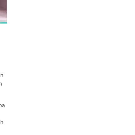
ễn
m
oa
nh