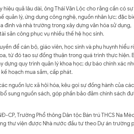
 hiệu quả lâu dài, ông Thái Văn Lộc cho rằng cần có sự
hế quản lý, ứng dụng công nghệ, nguồn nhân lực; đặc bi
ia đình và nhà trường trong xây dựng văn hóa sử dụng,
ài sản công phục vụ nhiều thế hệ học sinh.
yền để cán bộ, giáo viên, học sinh và phụ huynh hiểu r
a, từ đó tạo sự đồng thuận trong quá trình thực hiện. 
ây dựng quy trình quản lý khoa học; dự báo chính xác nh
 kế hoạch mua sắm, cấp phát.
ác nguồn lực xã hội hóa, kêu gọi sự đồng hành của các
 bổ sung nguồn sách, góp phần bảo đảm chính sách đ
6/NĐ-CP, Trường Phổ thông Dân tộc Bán trú THCS Na Mè
hống thư viện được Nhà nước đầu tư theo Dự án trường 