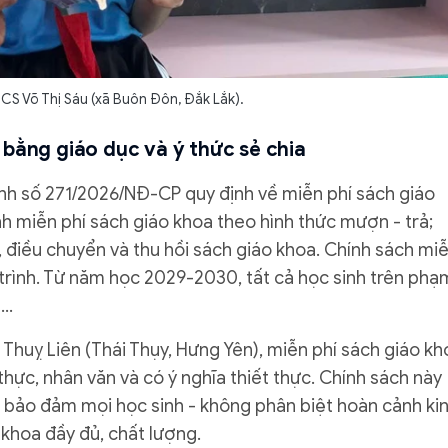
CS Võ Thị Sáu (xã Buôn Đôn, Đắk Lắk).
bằng giáo dục và ý thức sẻ chia
ịnh số 271/2026/NĐ-CP quy định về miễn phí sách giáo
nh miễn phí sách giáo khoa theo hình thức mượn - trả;
p, điều chuyển và thu hồi sách giáo khoa. Chính sách mi
 trình. Từ năm học 2029-2030, tất cả học sinh trên phạ
a…
Thuỵ Liên (Thái Thụy, Hưng Yên), miễn phí sách giáo kh
thực, nhân văn và có ý nghĩa thiết thực. Chính sách này
, bảo đảm mọi học sinh - không phân biệt hoàn cảnh ki
 khoa đầy đủ, chất lượng.