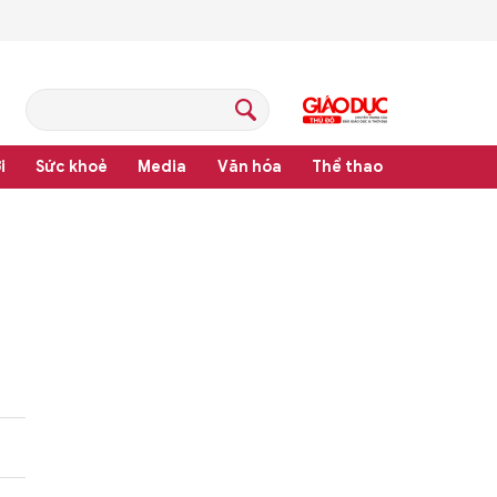
i
Sức khoẻ
Media
Văn hóa
Thể thao
 bản quy phạm pháp luật