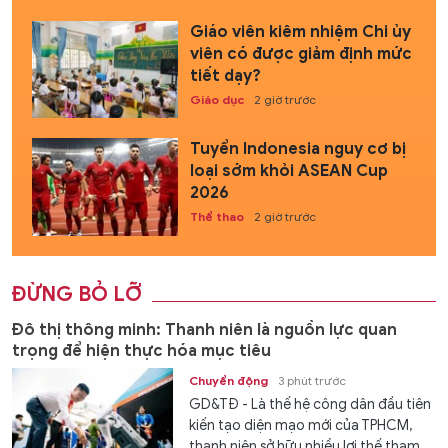
Giáo viên kiêm nhiệm Chi ủy
viên có được giảm định mức
tiết dạy?
Giáo dục
2 giờ trước
Tuyển Indonesia nguy cơ bị
loại sớm khỏi ASEAN Cup
2026
Thể thao
2 giờ trước
ĐỪNG BỎ LỠ
Đô thị thông minh: Thanh niên là nguồn lực quan
trọng để hiện thực hóa mục tiêu
Chuyển động
3 phút trước
GD&TĐ - Là thế hệ công dân đầu tiên
kiến tạo diện mạo mới của TPHCM,
thanh niên sở hữu nhiều lợi thế tham...