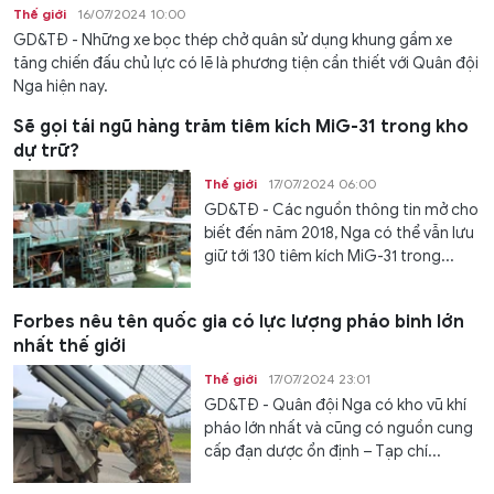
Thế giới
16/07/2024 10:00
GD&TĐ - Những xe bọc thép chở quân sử dụng khung gầm xe
tăng chiến đấu chủ lực có lẽ là phương tiện cần thiết với Quân đội
Nga hiện nay.
Sẽ gọi tái ngũ hàng trăm tiêm kích MiG-31 trong kho
dự trữ?
Thế giới
17/07/2024 06:00
GD&TĐ - Các nguồn thông tin mở cho
biết đến năm 2018, Nga có thể vẫn lưu
giữ tới 130 tiêm kích MiG-31 trong...
Forbes nêu tên quốc gia có lực lượng pháo binh lớn
nhất thế giới
Thế giới
17/07/2024 23:01
GD&TĐ - Quân đội Nga có kho vũ khí
pháo lớn nhất và cũng có nguồn cung
cấp đạn dược ổn định – Tạp chí...