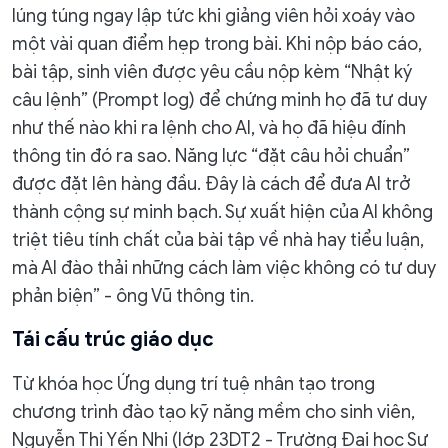
lúng túng ngay lập tức khi giảng viên hỏi xoáy vào
một vài quan điểm hẹp trong bài. Khi nộp báo cáo,
bài tập, sinh viên được yêu cầu nộp kèm “Nhật ký
câu lệnh” (Prompt log) để chứng minh họ đã tư duy
như thế nào khi ra lệnh cho AI, và họ đã hiệu đính
thông tin đó ra sao. Năng lực “đặt câu hỏi chuẩn”
được đặt lên hàng đầu. Đây là cách để đưa AI trở
thành cộng sự minh bạch. Sự xuất hiện của AI không
triệt tiêu tính chất của bài tập về nhà hay tiểu luận,
mà AI đào thải những cách làm việc không có tư duy
phản biện” - ông Vũ thông tin.
Tái cấu trúc giáo dục
Từ khóa học Ứng dụng trí tuệ nhân tạo trong
chương trình đào tạo kỹ năng mềm cho sinh viên,
Nguyễn Thị Yến Nhi (lớp 23DT2 - Trường Đại học Sư