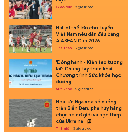
Giáo dục
8 giờ trước
Hai lợi thế lớn cho tuyển
Việt Nam nếu dẫn đầu bảng
A ASEAN Cup 2026
Thể thao
5 giờ trước
'Đồng hành - Kiến tạo tương
lai': Chung tay triển khai
Chương trình Sức khỏe học
đường
Sức khoẻ
5 giờ trước
Hỏa lực Nga xóa sổ xuồng
trên Biển Đen, phá hủy hàng
chục xe cơ giới và bọc thép
của Ukraine
Thế giới
3 giờ trước