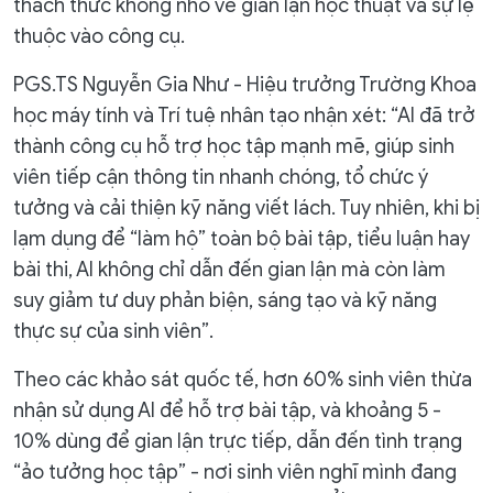
thách thức không nhỏ về gian lận học thuật và sự lệ
thuộc vào công cụ.
PGS.TS Nguyễn Gia Như - Hiệu trưởng Trường Khoa
học máy tính và Trí tuệ nhân tạo nhận xét: “AI đã trở
thành công cụ hỗ trợ học tập mạnh mẽ, giúp sinh
viên tiếp cận thông tin nhanh chóng, tổ chức ý
tưởng và cải thiện kỹ năng viết lách. Tuy nhiên, khi bị
lạm dụng để “làm hộ” toàn bộ bài tập, tiểu luận hay
bài thi, AI không chỉ dẫn đến gian lận mà còn làm
suy giảm tư duy phản biện, sáng tạo và kỹ năng
thực sự của sinh viên”.
Theo các khảo sát quốc tế, hơn 60% sinh viên thừa
nhận sử dụng AI để hỗ trợ bài tập, và khoảng 5 -
10% dùng để gian lận trực tiếp, dẫn đến tình trạng
“ảo tưởng học tập” - nơi sinh viên nghĩ mình đang