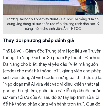
Trường Đại học Sư phạm Kỹ thuật - Đại học Đà Nẵng đưa nội
dung Ứng dụng trí tuệ nhân tạo vào chương trình đào tạo kỹ
năng mềm cho sinh viên. Ảnh: NTCC
Thay đổi phương pháp đánh giá
ThS Lê Vũ - Giám đốc Trung tâm Học liệu và Truyền
thông, Trường Đại học Sư phạm Kỹ thuật - Đại học
Đà Nẵng cho biết, thay vì yêu cầu “Viết mã nguồn
(code) cho một hệ thống IoT”, giảng viên cho phép
sinh viên dùng AI viết code, nhưng bài thi thực sự là:
“Nạp đoạn mã AI vừa viết vào vi điều khiển thật tại
phòng thí nghiệm, phân tích các lỗi rập khuôn hoặc
sự kém tối ưu của AI, sau đó tự tay lập trình sửa lỗi
để hệ thống phần cứng vận hành trơn tru”. Qua đó