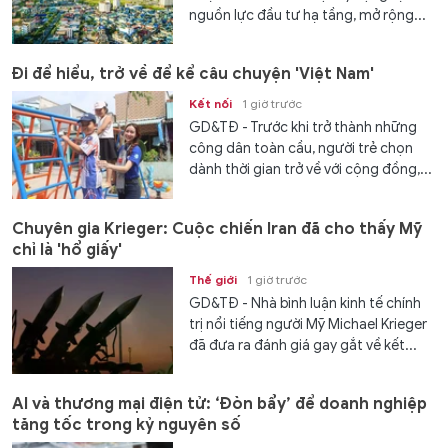
nguồn lực đầu tư hạ tầng, mở rộng...
Đi để hiểu, trở về để kể câu chuyện 'Việt Nam'
Kết nối
1 giờ trước
GD&TĐ - Trước khi trở thành những
công dân toàn cầu, người trẻ chọn
dành thời gian trở về với cộng đồng,...
Chuyên gia Krieger: Cuộc chiến Iran đã cho thấy Mỹ
chỉ là 'hổ giấy'
Thế giới
1 giờ trước
GD&TĐ - Nhà bình luận kinh tế chính
trị nổi tiếng người Mỹ Michael Krieger
đã đưa ra đánh giá gay gắt về kết...
AI và thương mại điện tử: ‘Đòn bẩy’ để doanh nghiệp
tăng tốc trong kỷ nguyên số