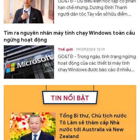
GD&TĐ - Dù điều kiện học tập có phần
hạn chế nhưng, Dương Đình Thanh
người dân tộc Tày vẫn sở hữu điểm...
Tìm ra nguyên nhân máy tính chạy Windows toàn cầu
ngừng hoạt động
Thế giới
19/07/2024 13:19
GD&TĐ - Trong ngày, tình trạng ngừng
hoạt động của các thiết bị máy tính
chạy Windows được báo cáo ở nhiều...
TIN NỔI BẬT
Tổng Bí thư, Chủ tịch nước
Tô Lâm sẽ thăm cấp Nhà
nước tới Australia và New
Zealand