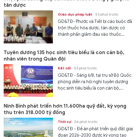
tân dược
Giáo dục pháp luật
53 phút trước
GD&TĐ- Phước và Tiết bị cáo buộc đã
trộn thuốc hóa dược, tân dược có
thành phần giảm đau vào thuốc...
Tuyên dương 135 học sinh tiêu biểu là con cán bộ,
nhân viên trong Quân đội
Kết nối
53 phút trước
GD&TĐ - Sáng 6/8, tại trụ sở Bộ Quốc
phòng diễn ra hội nghị tuyên dương
học sinh tiêu biểu là con cán bộ,...
Ninh Bình phát triển hơn 11.600ha quỹ đất, kỳ vọng
thu trên 318.000 tỷ đồng
Thời sự
56 phút trước
GD&TĐ - Đề án phát triển quỹ đất giai
đoạn 2026-2030 được kỳ vọng tạo