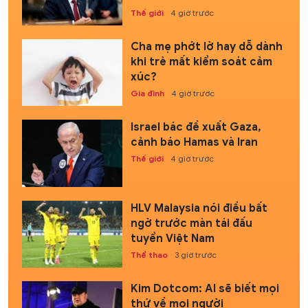
Thế giới
4 giờ trước
Cha mẹ phớt lờ hay dỗ dành
khi trẻ mất kiểm soát cảm
xúc?
Gia đình
4 giờ trước
Israel bác đề xuất Gaza,
cảnh báo Hamas và Iran
Thế giới
4 giờ trước
HLV Malaysia nói điều bất
ngờ trước màn tái đấu
tuyển Việt Nam
Thể thao
3 giờ trước
Kim Dotcom: AI sẽ biết mọi
thứ về mọi người