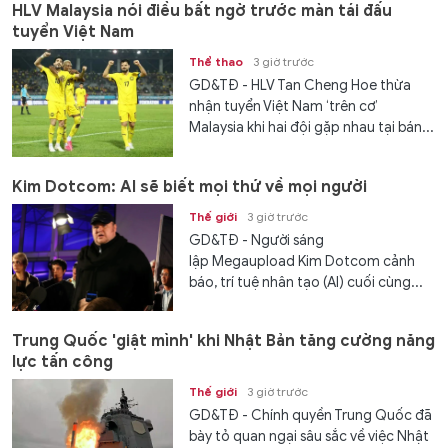
HLV Malaysia nói điều bất ngờ trước màn tái đấu
tuyển Việt Nam
Thể thao
3 giờ trước
GD&TĐ - HLV Tan Cheng Hoe thừa
nhận tuyển Việt Nam ‘trên cơ’
Malaysia khi hai đội gặp nhau tại bán...
Kim Dotcom: AI sẽ biết mọi thứ về mọi người
Thế giới
3 giờ trước
GD&TĐ - Người sáng
lập Megaupload Kim Dotcom cảnh
báo, trí tuệ nhân tạo (AI) cuối cùng...
Trung Quốc 'giật mình' khi Nhật Bản tăng cường năng
lực tấn công
Thế giới
3 giờ trước
GD&TĐ - Chính quyền Trung Quốc đã
bày tỏ quan ngại sâu sắc về việc Nhật