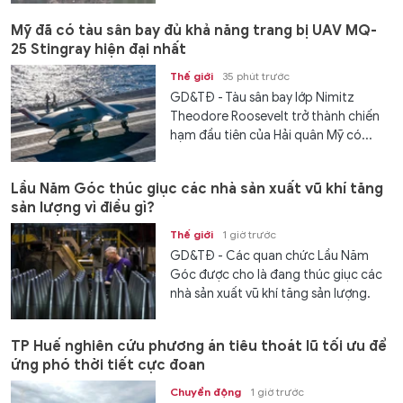
Mỹ đã có tàu sân bay đủ khả năng trang bị UAV MQ-
25 Stingray hiện đại nhất
Thế giới
35 phút trước
GD&TĐ - Tàu sân bay lớp Nimitz
Theodore Roosevelt trở thành chiến
hạm đầu tiên của Hải quân Mỹ có...
Lầu Năm Góc thúc giục các nhà sản xuất vũ khí tăng
sản lượng vì điều gì?
Thế giới
1 giờ trước
GD&TĐ - Các quan chức Lầu Năm
Góc được cho là đang thúc giục các
nhà sản xuất vũ khí tăng sản lượng.
TP Huế nghiên cứu phương án tiêu thoát lũ tối ưu để
ứng phó thời tiết cực đoan
Chuyển động
1 giờ trước