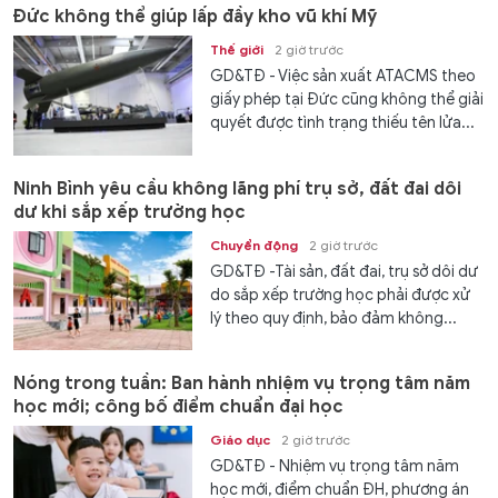
Đức không thể giúp lấp đầy kho vũ khí Mỹ
Thế giới
2 giờ trước
GD&TĐ - Việc sản xuất ATACMS theo
giấy phép tại Đức cũng không thể giải
quyết được tình trạng thiếu tên lửa...
Ninh Bình yêu cầu không lãng phí trụ sở, đất đai dôi
dư khi sắp xếp trường học
Chuyển động
2 giờ trước
GD&TĐ -Tài sản, đất đai, trụ sở dôi dư
do sắp xếp trường học phải được xử
lý theo quy định, bảo đảm không...
Nóng trong tuần: Ban hành nhiệm vụ trọng tâm năm
học mới; công bố điểm chuẩn đại học
Giáo dục
2 giờ trước
GD&TĐ - Nhiệm vụ trọng tâm năm
học mới, điểm chuẩn ĐH, phương án