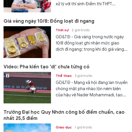
xử lý với thí sinh Điểm thi THPT...
Giá vàng ngày 10/8: Đồng loạt đi ngang
Thời sự
2 giờ trước
GD&TĐ - Giá vàng trong nước ngày
10/8 đồng loạt ghi nhận mức giao
dịch đi ngang; trong khi đó giá vàng...
Video: Pha kiến tạo ‘dị’ chưa từng có
Thể thao
3 giờ trước
GD&TĐ - Mạng xã hội đang lan truyền
chóng mặt pha nhào lộn ném biên
của hậu vệ Nader Mohammadi, tạo...
Trường Đại học Quy Nhơn công bố điểm chuẩn, cao
nhất 25,5 điểm
Giáo dục
1 giờ trước