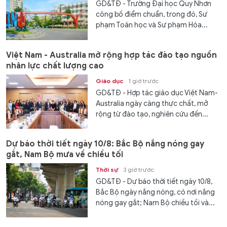
GD&TĐ - Trường Đại học Quy Nhơn
công bố điểm chuẩn, trong đó, Sư
phạm Toán học và Sư phạm Hóa...
Việt Nam - Australia mở rộng hợp tác đào tạo nguồn
nhân lực chất lượng cao
Giáo dục
1 giờ trước
GD&TĐ - Hợp tác giáo dục Việt Nam-
Australia ngày càng thực chất, mở
rộng từ đào tạo, nghiên cứu đến...
Dự báo thời tiết ngày 10/8: Bắc Bộ nắng nóng gay
gắt, Nam Bộ mưa về chiều tối
Thời sự
3 giờ trước
GD&TĐ - Dự báo thời tiết ngày 10/8,
Bắc Bộ ngày nắng nóng, có nơi nắng
nóng gay gắt; Nam Bộ chiều tối và...