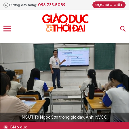
096.733.5089
Đường dây nóng:
ĐỌC BÁO GIẤY
NGƯT Tô Ngọc Sơn trong giờ dạy. Ảnh: NVCC
Giáo dục