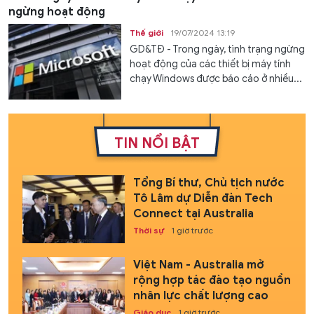
ngừng hoạt động
Thế giới
19/07/2024 13:19
GD&TĐ - Trong ngày, tình trạng ngừng
hoạt động của các thiết bị máy tính
chạy Windows được báo cáo ở nhiều...
TIN NỔI BẬT
Tổng Bí thư, Chủ tịch nước
Tô Lâm dự Diễn đàn Tech
Connect tại Australia
Thời sự
1 giờ trước
Việt Nam - Australia mở
rộng hợp tác đào tạo nguồn
nhân lực chất lượng cao
Giáo dục
1 giờ trước