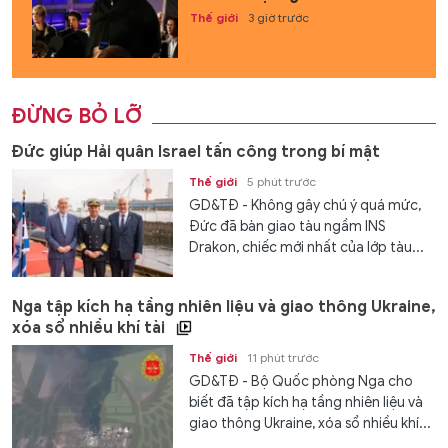
Thế giới
3 giờ trước
ĐỪNG BỎ LỠ
Đức giúp Hải quân Israel tấn công trong bí mật
Thế giới
5 phút trước
GD&TĐ - Không gây chú ý quá mức,
Đức đã bàn giao tàu ngầm INS
Drakon, chiếc mới nhất của lớp tàu...
Nga tập kích hạ tầng nhiên liệu và giao thông Ukraine,
xóa sổ nhiều khí tài
Thế giới
11 phút trước
GD&TĐ - Bộ Quốc phòng Nga cho
biết đã tập kích hạ tầng nhiên liệu và
giao thông Ukraine, xóa sổ nhiều khí...