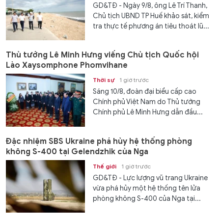
GD&TĐ - Ngày 9/8, ông Lê Trí Thanh,
Chủ tịch UBND TP Huế khảo sát, kiểm
tra thực tế phương án tiêu thoát lũ...
Thủ tướng Lê Minh Hưng viếng Chủ tịch Quốc hội
Lào Xaysomphone Phomvihane
Thời sự
1 giờ trước
Sáng 10/8, đoàn đại biểu cấp cao
Chính phủ Việt Nam do Thủ tướng
Chính phủ Lê Minh Hưng dẫn đầu...
Đặc nhiệm SBS Ukraine phá hủy hệ thống phòng
không S-400 tại Gelendzhik của Nga
Thế giới
1 giờ trước
GD&TĐ - Lực lượng vũ trang Ukraine
vừa phá hủy một hệ thống tên lửa
phòng không S-400 của Nga tại...