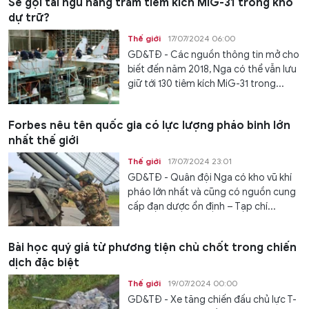
Sẽ gọi tái ngũ hàng trăm tiêm kích MiG-31 trong kho
dự trữ?
Thế giới
17/07/2024 06:00
GD&TĐ - Các nguồn thông tin mở cho
biết đến năm 2018, Nga có thể vẫn lưu
giữ tới 130 tiêm kích MiG-31 trong...
Forbes nêu tên quốc gia có lực lượng pháo binh lớn
nhất thế giới
Thế giới
17/07/2024 23:01
GD&TĐ - Quân đội Nga có kho vũ khí
pháo lớn nhất và cũng có nguồn cung
cấp đạn dược ổn định – Tạp chí...
Bài học quý giá từ phương tiện chủ chốt trong chiến
dịch đặc biệt
Thế giới
19/07/2024 00:00
GD&TĐ - Xe tăng chiến đấu chủ lực T-