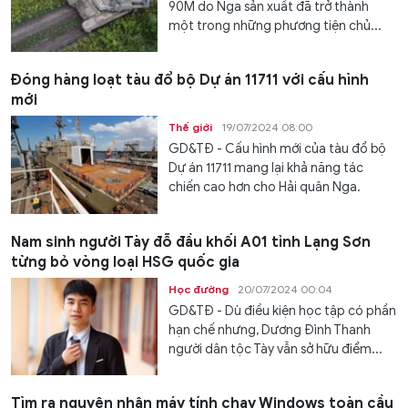
90M do Nga sản xuất đã trở thành
một trong những phương tiện chủ...
Đóng hàng loạt tàu đổ bộ Dự án 11711 với cấu hình
mới
Thế giới
19/07/2024 08:00
GD&TĐ - Cấu hình mới của tàu đổ bộ
Dự án 11711 mang lại khả năng tác
chiến cao hơn cho Hải quân Nga.
Nam sinh người Tày đỗ đầu khối A01 tỉnh Lạng Sơn
từng bỏ vòng loại HSG quốc gia
Học đường
20/07/2024 00:04
GD&TĐ - Dù điều kiện học tập có phần
hạn chế nhưng, Dương Đình Thanh
người dân tộc Tày vẫn sở hữu điểm...
Tìm ra nguyên nhân máy tính chạy Windows toàn cầu