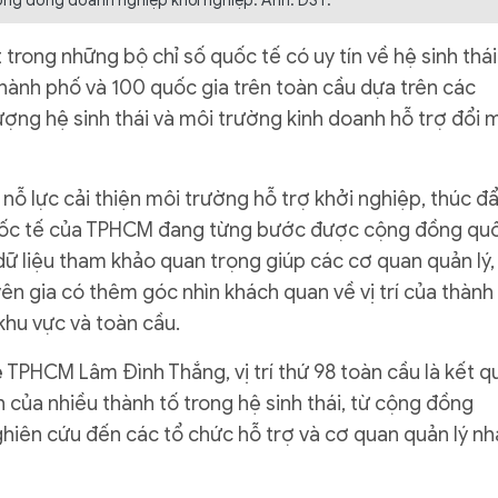
ng đồng doanh nghiệp khởi nghiệp. Ảnh: DST.
 trong những bộ chỉ số quốc tế có uy tín về hệ sinh thái
thành phố và 100 quốc gia trên toàn cầu dựa trên các
ượng hệ sinh thái và môi trường kinh doanh hỗ trợ đổi 
ỗ lực cải thiện môi trường hỗ trợ khởi nghiệp, thúc đ
quốc tế của TPHCM đang từng bước được cộng đồng qu
dữ liệu tham khảo quan trọng giúp các cơ quan quản lý,
ên gia có thêm góc nhìn khách quan về vị trí của thành
khu vực và toàn cầu.
PHCM Lâm Đình Thắng, vị trí thứ 98 toàn cầu là kết q
h của nhiều thành tố trong hệ sinh thái, từ cộng đồng
nghiên cứu đến các tổ chức hỗ trợ và cơ quan quản lý nh