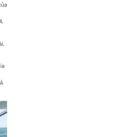
của
 Á
i,
ia
 Á