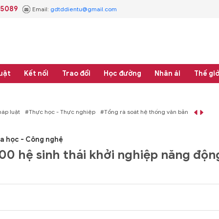
.5089
Email:
gdtddientu@gmail.com
uật
Kết nối
Trao đổi
Học đường
Nhân ái
Thế giớ
áp luật
#Thực học - Thực nghiệp
#Tổng rà soát hệ thống văn bản quy phạm 
a học - Công nghệ
00 hệ sinh thái khởi nghiệp năng độn