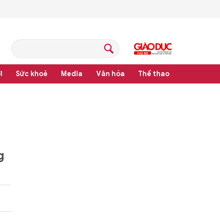
i
Sức khoẻ
Media
Văn hóa
Thể thao
pháp luật
g