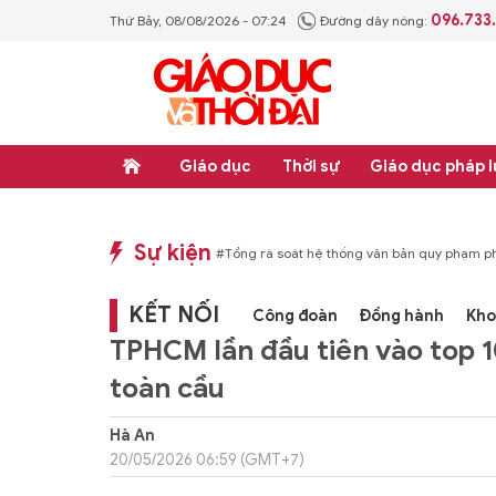
096.733
Thứ Bảy, 08/08/2026 - 07:24
Đường dây nóng:
Giáo dục
Thời sự
Giáo dục pháp l
Sự kiện
p luật
#Thực học - Thực nghiệp
#Tổng rà soát hệ thống văn bản quy phạm ph
KẾT NỐI
Công đoàn
Đồng hành
Kho
TPHCM lần đầu tiên vào top 1
toàn cầu
Hà An
20/05/2026 06:59 (GMT+7)