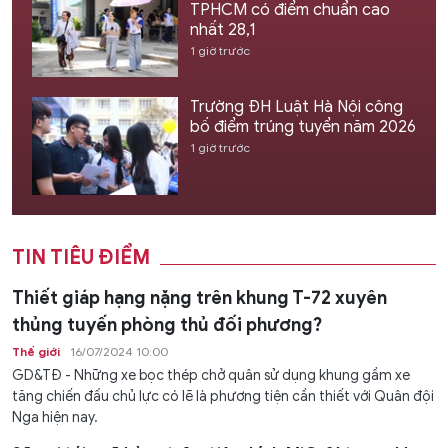
TPHCM có điểm chuẩn cao
nhất 28,1
1 giờ trước
Trường ĐH Luật Hà Nội công
bố điểm trúng tuyển năm 2026
1 giờ trước
TIN TIÊU ĐIỂM
Thiết giáp hạng nặng trên khung T-72 xuyên
thủng tuyến phòng thủ đối phương?
Thế giới
16/07/2024 10:00
GD&TĐ - Những xe bọc thép chở quân sử dụng khung gầm xe
tăng chiến đấu chủ lực có lẽ là phương tiện cần thiết với Quân đội
Nga hiện nay.