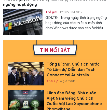
ngừng hoạt động
Thế giới
19/07/2024 13:19
GD&TĐ - Trong ngày, tình trạng ngừng
hoạt động của các thiết bị máy tính
chạy Windows được báo cáo ở nhiều...
TIN NỔI BẬT
Tổng Bí thư, Chủ tịch nước
Tô Lâm dự Diễn đàn Tech
Connect tại Australia
Thời sự
4 giờ trước
Lãnh đạo Đảng, Nhà nước
Việt Nam viếng Chủ tịch
Quốc hội Lào Xaysomphone
Phomvihane