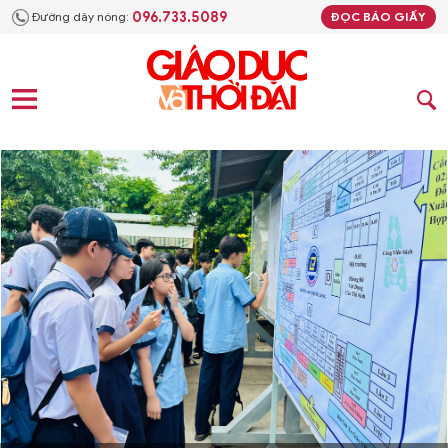
096.733.5089
Đường dây nóng:
ĐỌC BÁO GIẤY