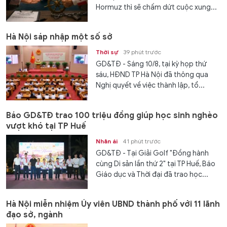
Hormuz thì sẽ chấm dứt cuộc xung...
Hà Nội sáp nhập một số sở
Thời sự
39 phút trước
GD&TĐ - Sáng 10/8, tại kỳ họp thứ
sáu, HĐND TP Hà Nội đã thông qua
Nghị quyết về việc thành lập, tổ...
Báo GD&TĐ trao 100 triệu đồng giúp học sinh nghèo
vượt khó tại TP Huế
Nhân ái
41 phút trước
GD&TĐ - Tại Giải Golf "Đồng hành
cùng Di sản lần thứ 2" tại TP Huế, Báo
Giáo dục và Thời đại đã trao học...
Hà Nội miễn nhiệm Ủy viên UBND thành phố với 11 lãnh
đạo sở, ngành