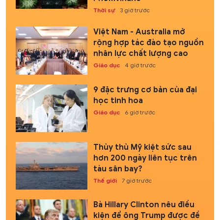
Thời sự
3 giờ trước
Việt Nam - Australia mở
rộng hợp tác đào tạo nguồn
nhân lực chất lượng cao
Giáo dục
4 giờ trước
9 đặc trưng cơ bản của đại
học tinh hoa
Giáo dục
6 giờ trước
Thủy thủ Mỹ kiệt sức sau
hơn 200 ngày liên tục trên
tàu sân bay?
Thế giới
7 giờ trước
Bà Hillary Clinton nêu điều
kiện để ông Trump được đề