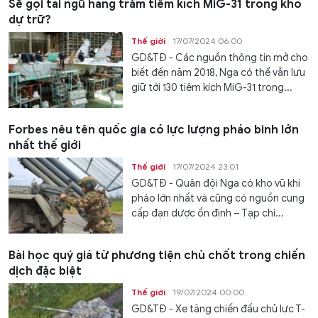
Sẽ gọi tái ngũ hàng trăm tiêm kích MiG-31 trong kho
dự trữ?
Thế giới
17/07/2024 06:00
GD&TĐ - Các nguồn thông tin mở cho
biết đến năm 2018, Nga có thể vẫn lưu
giữ tới 130 tiêm kích MiG-31 trong...
Forbes nêu tên quốc gia có lực lượng pháo binh lớn
nhất thế giới
Thế giới
17/07/2024 23:01
GD&TĐ - Quân đội Nga có kho vũ khí
pháo lớn nhất và cũng có nguồn cung
cấp đạn dược ổn định – Tạp chí...
Bài học quý giá từ phương tiện chủ chốt trong chiến
dịch đặc biệt
Thế giới
19/07/2024 00:00
GD&TĐ - Xe tăng chiến đấu chủ lực T-