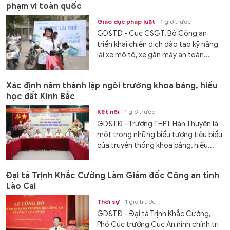
phạm vi toàn quốc
Giáo dục pháp luật
1 giờ trước
GD&TĐ - Cục CSGT, Bộ Công an
triển khai chiến dịch đào tạo kỹ năng
lái xe mô tô, xe gắn máy an toàn...
Xác định năm thành lập ngôi trường khoa bảng, hiếu
học đất Kinh Bắc
Kết nối
1 giờ trước
GD&TĐ - Trường THPT Hàn Thuyên là
một trong những biểu tượng tiêu biểu
của truyền thống khoa bảng, hiếu...
Đại tá Trịnh Khắc Cường Làm Giám đốc Công an tỉnh
Lào Cai
Thời sự
1 giờ trước
GD&TĐ - Đại tá Trịnh Khắc Cường,
Phó Cục trưởng Cục An ninh chính trị