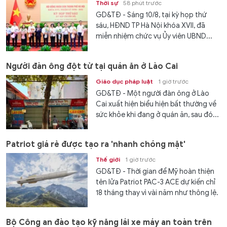
Thời sự
58 phút trước
GD&TĐ - Sáng 10/8, tại kỳ họp thứ
sáu, HĐND TP Hà Nội khóa XVII, đã
miễn nhiệm chức vụ Ủy viên UBND...
Người đàn ông đột tử tại quán ăn ở Lào Cai
Giáo dục pháp luật
1 giờ trước
GD&TĐ - Một người đàn ông ở Lào
Cai xuất hiện biểu hiện bất thường về
sức khỏe khi đang ở quán ăn, sau đó...
Patriot giá rẻ được tạo ra 'nhanh chóng mặt'
Thế giới
1 giờ trước
GD&TĐ - Thời gian để Mỹ hoàn thiện
tên lửa Patriot PAC-3 ACE dự kiến chỉ
18 tháng thay vì vài năm như thông lệ.
Bộ Công an đào tạo kỹ năng lái xe máy an toàn trên