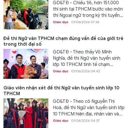
GD&TĐ - Chiều 1/6, hơn 151.000
thí sinh tại TPHCM bước vào môn
thi Ngoại ngữ trong kỳ thi tuyển...
Giáo dục
01/06/2026 07:36
Đề thi Ngữ văn TPHCM chạm đúng vấn đề của giới trẻ
trong thời đại số
GD&TĐ - Theo thầy Võ Minh
Nghĩa, đề thi Ngữ văn tuyển sinh
lớp 10 TPHCM tinh tế chạm...
Giáo dục
01/06/2026 04:42
Giáo viên nhận xét đề thi Ngữ văn tuyển sinh lớp 10
TPHCM
GD&TĐ - Theo cô Nguyễn Thị
Hoà, đề thi Ngữ văn tuyển sinh lớp
10 TPHCM hiện đại, nhân văn và...
Giáo dục
01/06/2026 04:37