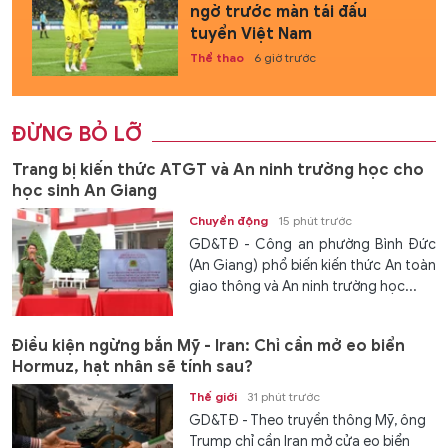
ngờ trước màn tái đấu
tuyển Việt Nam
Thể thao
6 giờ trước
ĐỪNG BỎ LỠ
Trang bị kiến thức ATGT và An ninh trường học cho
học sinh An Giang
Chuyển động
15 phút trước
GD&TĐ - Công an phường Bình Đức
(An Giang) phổ biến kiến thức An toàn
giao thông và An ninh trường học...
Điều kiện ngừng bắn Mỹ - Iran: Chỉ cần mở eo biển
Hormuz, hạt nhân sẽ tính sau?
Thế giới
31 phút trước
GD&TĐ - Theo truyền thông Mỹ, ông
Trump chỉ cần Iran mở cửa eo biển