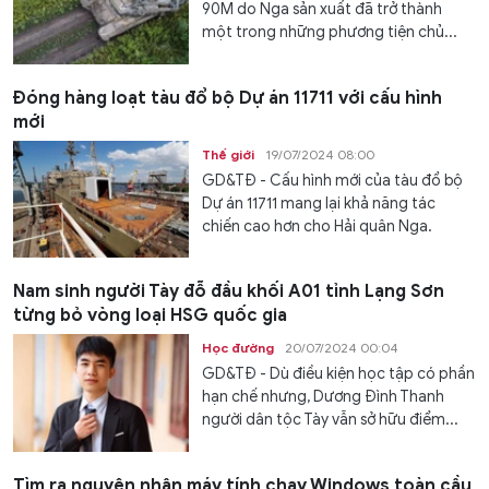
90M do Nga sản xuất đã trở thành
một trong những phương tiện chủ...
Đóng hàng loạt tàu đổ bộ Dự án 11711 với cấu hình
mới
Thế giới
19/07/2024 08:00
GD&TĐ - Cấu hình mới của tàu đổ bộ
Dự án 11711 mang lại khả năng tác
chiến cao hơn cho Hải quân Nga.
Nam sinh người Tày đỗ đầu khối A01 tỉnh Lạng Sơn
từng bỏ vòng loại HSG quốc gia
Học đường
20/07/2024 00:04
GD&TĐ - Dù điều kiện học tập có phần
hạn chế nhưng, Dương Đình Thanh
người dân tộc Tày vẫn sở hữu điểm...
Tìm ra nguyên nhân máy tính chạy Windows toàn cầu