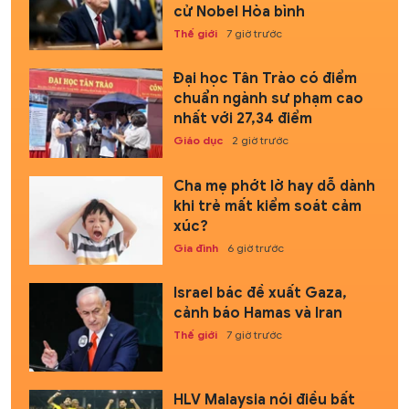
cử Nobel Hòa bình
Thế giới
7 giờ trước
Đại học Tân Trào có điểm
chuẩn ngành sư phạm cao
nhất với 27,34 điểm
Giáo dục
2 giờ trước
Cha mẹ phớt lờ hay dỗ dành
khi trẻ mất kiểm soát cảm
xúc?
Gia đình
6 giờ trước
Israel bác đề xuất Gaza,
cảnh báo Hamas và Iran
Thế giới
7 giờ trước
HLV Malaysia nói điều bất