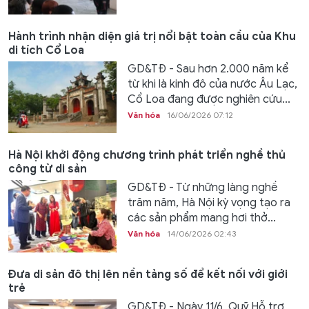
Hành trình nhận diện giá trị nổi bật toàn cầu của Khu
di tích Cổ Loa
GD&TĐ - Sau hơn 2.000 năm kể
từ khi là kinh đô của nước Âu Lạc,
Cổ Loa đang được nghiên cứu...
Văn hóa
16/06/2026 07:12
Hà Nội khởi động chương trình phát triển nghề thủ
công từ di sản
GD&TĐ - Từ những làng nghề
trăm năm, Hà Nội kỳ vọng tạo ra
các sản phẩm mang hơi thở...
Văn hóa
14/06/2026 02:43
Đưa di sản đô thị lên nền tảng số để kết nối với giới
trẻ
GD&TĐ - Ngày 11/6, Quỹ Hỗ trợ