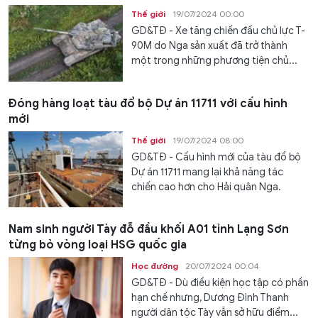
Thế giới
19/07/2024 00:00
GD&TĐ - Xe tăng chiến đấu chủ lực T-
90M do Nga sản xuất đã trở thành
một trong những phương tiện chủ...
Đóng hàng loạt tàu đổ bộ Dự án 11711 với cấu hình
mới
Thế giới
19/07/2024 08:00
GD&TĐ - Cấu hình mới của tàu đổ bộ
Dự án 11711 mang lại khả năng tác
chiến cao hơn cho Hải quân Nga.
Nam sinh người Tày đỗ đầu khối A01 tỉnh Lạng Sơn
từng bỏ vòng loại HSG quốc gia
Học đường
20/07/2024 00:04
GD&TĐ - Dù điều kiện học tập có phần
hạn chế nhưng, Dương Đình Thanh
người dân tộc Tày vẫn sở hữu điểm...