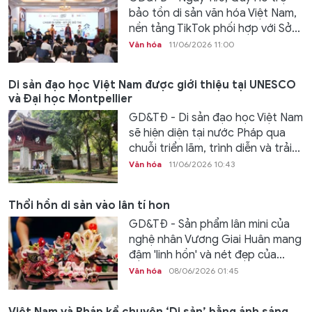
bảo tồn di sản văn hóa Việt Nam,
nền tảng TikTok phối hợp với Sở...
Văn hóa
11/06/2026 11:00
Di sản đạo học Việt Nam được giới thiệu tại UNESCO
và Đại học Montpellier
GD&TĐ - Di sản đạo học Việt Nam
sẽ hiện diện tại nước Pháp qua
chuỗi triển lãm, trình diễn và trải...
Văn hóa
11/06/2026 10:43
Thổi hồn di sản vào lân tí hon
GD&TĐ - Sản phẩm lân mini của
nghệ nhân Vương Giai Huân mang
đậm 'linh hồn' và nét đẹp của...
Văn hóa
08/06/2026 01:45
Việt Nam và Pháp kể chuyện ‘Di sản’ bằng ánh sáng