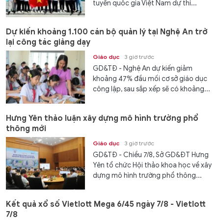
tuyển quốc gia Việt Nam dự thi...
Dự kiến khoảng 1.100 cán bộ quản lý tại Nghệ An trở
lại công tác giảng dạy
Giáo dục
3 giờ trước
GD&TĐ - Nghệ An dự kiến giảm
khoảng 47% đầu mối cơ sở giáo dục
công lập, sau sắp xếp sẽ có khoảng...
Hưng Yên thảo luận xây dựng mô hình trường phổ
thông mới
Giáo dục
3 giờ trước
GD&TĐ - Chiều 7/8, Sở GD&ĐT Hưng
Yên tổ chức Hội thảo khoa học về xây
dựng mô hình trường phổ thông...
Kết quả xổ số Vietlott Mega 6/45 ngày 7/8 - Vietlott
7/8