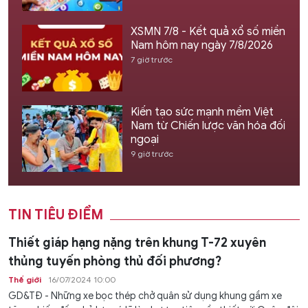
XSMN 7/8 - Kết quả xổ số miền
Nam hôm nay ngày 7/8/2026
7 giờ trước
Kiến tạo sức mạnh mềm Việt
Nam từ Chiến lược văn hóa đối
ngoại
9 giờ trước
TIN TIÊU ĐIỂM
Thiết giáp hạng nặng trên khung T-72 xuyên
thủng tuyến phòng thủ đối phương?
Thế giới
16/07/2024 10:00
GD&TĐ - Những xe bọc thép chở quân sử dụng khung gầm xe