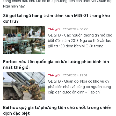
tăng chiến đấu chủ lực có lẽ là phương tiện cần thiết với Quân đội
Nga hiện nay.
Sẽ gọi tái ngũ hàng trăm tiêm kích MiG-31 trong kho
dự trữ?
Thế giới
17/07/2024 06:00
GD&TĐ - Các nguồn thông tin mở cho
biết đến năm 2018, Nga có thể vẫn lưu
giữ tới 130 tiêm kích MiG-31 trong...
Forbes nêu tên quốc gia có lực lượng pháo binh lớn
nhất thế giới
Thế giới
17/07/2024 23:01
GD&TĐ - Quân đội Nga có kho vũ khí
pháo lớn nhất và cũng có nguồn cung
cấp đạn dược ổn định – Tạp chí...
Bài học quý giá từ phương tiện chủ chốt trong chiến
dịch đặc biệt