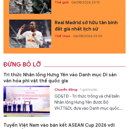
Thế giới
06/08/2026 23:13
Real Madrid sở hữu tân binh
đắt giá nhất lịch sử
Thể thao
06/08/2026 23:03
ĐỪNG BỎ LỠ
Tri thức Nhãn lồng Hưng Yên vào Danh mục Di sản
văn hóa phi vật thể quốc gia
Chuyển động
1 giờ trước
GD&TĐ - Tri thức trồng và chế biến
Nhãn lồng Hưng Yên được Bộ
VH,TT&DL đưa vào Danh mục quốc...
Tuyển Việt Nam vào bán kết ASEAN Cup 2026 với