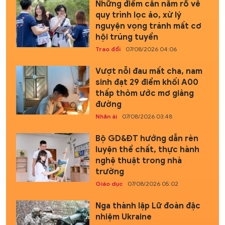
Những điểm cần nắm rõ về
quy trình lọc ảo, xử lý
nguyện vọng tránh mất cơ
hội trúng tuyển
Trao đổi
07/08/2026 04:06
Vượt nỗi đau mất cha, nam
sinh đạt 29 điểm khối A00
thấp thỏm ước mơ giảng
đường
Nhân ái
07/08/2026 03:48
Bộ GD&ĐT hướng dẫn rèn
luyện thể chất, thực hành
nghệ thuật trong nhà
trường
Giáo dục
07/08/2026 05:02
Nga thành lập Lữ đoàn đặc
nhiệm Ukraine