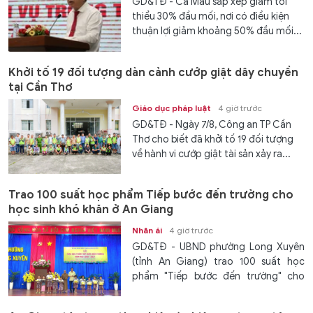
GD&TĐ - Cà Mau sắp xếp giảm tối
thiểu 30% đầu mối, nơi có điều kiện
thuận lợi giảm khoảng 50% đầu mối...
Khởi tố 19 đối tượng dàn cảnh cướp giật dây chuyền
tại Cần Thơ
Giáo dục pháp luật
4 giờ trước
GD&TĐ - Ngày 7/8, Công an TP Cần
Thơ cho biết đã khởi tố 19 đối tượng
về hành vi cướp giật tài sản xảy ra...
Trao 100 suất học phẩm Tiếp bước đến trường cho
học sinh khó khăn ở An Giang
Nhân ái
4 giờ trước
GD&TĐ - UBND phường Long Xuyên
(tỉnh An Giang) trao 100 suất học
phẩm "Tiếp bước đến trường" cho
các...