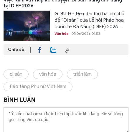
tại DIFF 2026
GD&TĐ - Đêm thi thứ hai có chủ
đề “Di sản” của Lễ hội Pháo hoa
quốc tế Đà Nẵng (DIFF) 2026...
Văn hóa
07/06/2026 01:53
Chia sẻ
di sản
văn hóa
triển lãm
Bảo tàng Phụ nữ Việt Nam
BÌNH LUẬN