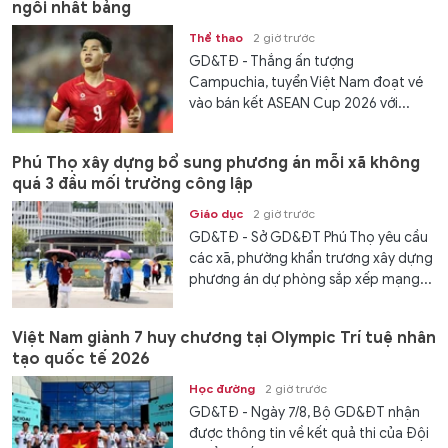
ngôi nhất bảng
Thể thao
2 giờ trước
GD&TĐ - Thắng ấn tượng
Campuchia, tuyển Việt Nam đoạt vé
vào bán kết ASEAN Cup 2026 với...
Phú Thọ xây dựng bổ sung phương án mỗi xã không
quá 3 đầu mối trường công lập
Giáo dục
2 giờ trước
GD&TĐ - Sở GD&ĐT Phú Thọ yêu cầu
các xã, phường khẩn trương xây dựng
phương án dự phòng sắp xếp mạng...
Việt Nam giành 7 huy chương tại Olympic Trí tuệ nhân
tạo quốc tế 2026
Học đường
2 giờ trước
GD&TĐ - Ngày 7/8, Bộ GD&ĐT nhận
được thông tin về kết quả thi của Đội