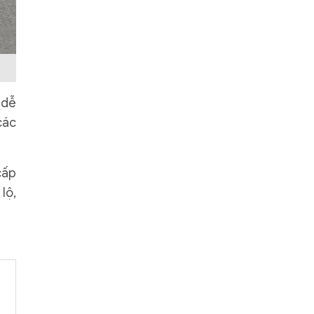
 dễ
các
cấp
lộ,