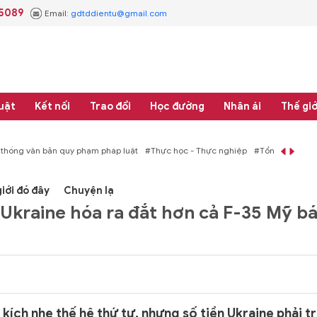
.5089
Email:
gdtddientu@gmail.com
uật
Kết nối
Trao đổi
Học đường
Nhân ái
Thế giớ
 thống văn bản quy phạm pháp luật
#Thực học - Thực nghiệp
#Tổng rà soát 
iới đó đây
Chuyện lạ
 Ukraine hóa ra đắt hơn cả F-35 Mỹ b
ích nhẹ thế hệ thứ tư, nhưng số tiền Ukraine phải t