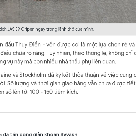
kích JAS 39 Gripen ngay trong lãnh thổ của mình.
n đấu Thụy Điển - vốn được coi là một lựa chọn rẻ và
 điều chưa rõ ràng. Tuy nhiên, theo thông lệ, không chỉ 
ng vụ này mà còn nhiều nhà thầu phụ liên quan.
raine và Stockholm đã ký kết thỏa thuận về việc cung 
. Số lượng và thời gian giao hàng vẫn chưa được tiết 
 số lên tới 100 - 150 tiêm kích.
15 đã tấn công giàn khoan Syvash