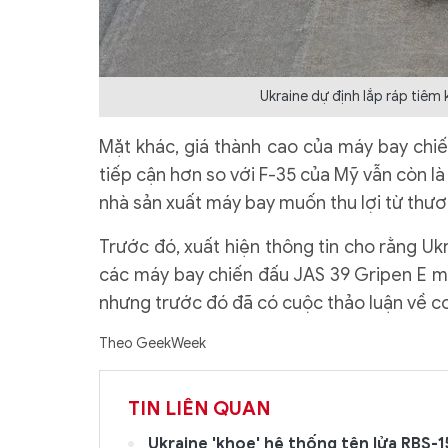
Ukraine dự định lắp ráp tiêm 
Mặt khác, giá thành cao của máy bay chiế
tiếp cận hơn so với F-35 của Mỹ vẫn còn là
nhà sản xuất máy bay muốn thu lợi từ thươ
Trước đó, xuất hiện thông tin cho rằng Uk
các máy bay chiến đấu JAS 39 Gripen E mới
nhưng trước đó đã có cuộc thảo luận về con
Theo GeekWeek
TIN LIÊN QUAN
Ukraine 'khoe' hệ thống tên lửa RBS-