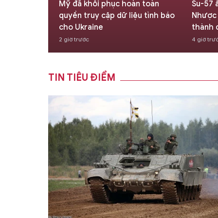
tồn của Liên
Mỹ đã khôi phục hoàn toàn
Su-57 
ã trải qua 75
quyền truy cập dữ liệu tình báo
Nhược 
cho Ukraine
thành 
2 giờ trước
4 giờ trư
TIN TIÊU ĐIỂM