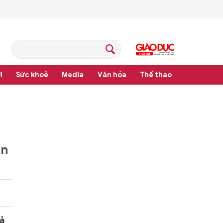
i
Sức khoẻ
Media
Văn hóa
Thể thao
hệ thống văn bản quy phạm pháp luật
án
rả