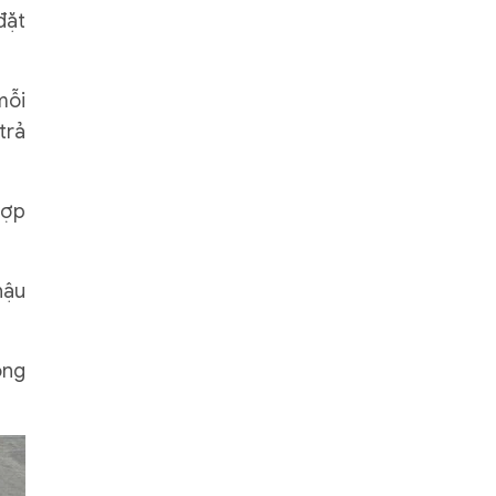
đặt
mỗi
trả
hợp
hậu
òng