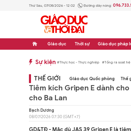
096.733
Thứ Sáu, 07/08/2026 - 12:02
Đường dây nóng:
Giáo dục
Thời sự
Giáo dục pháp l
Sự kiện
hống văn bản quy phạm pháp luật
#Thực học - Thực nghiệp
#Tổng rà soát hệ
THẾ GIỚI
Giáo dục Quốc phòng
Thế g
Tiêm kích Gripen E dành cho
cho Ba Lan
Bạch Dương
08/07/2026 07:30 (GMT+7)
GD&TĐ - Mặc dù JAS 39 Gripen E là tiêm k