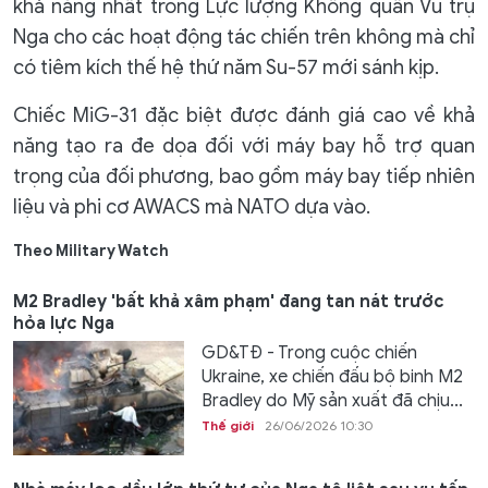
khả năng nhất trong Lực lượng Không quân Vũ trụ
Nga cho các hoạt động tác chiến trên không mà chỉ
có tiêm kích thế hệ thứ năm Su-57 mới sánh kịp.
Chiếc MiG-31 đặc biệt được đánh giá cao về khả
năng tạo ra đe dọa đối với máy bay hỗ trợ quan
trọng của đối phương, bao gồm máy bay tiếp nhiên
liệu và phi cơ AWACS mà NATO dựa vào.
Theo Military Watch
M2 Bradley 'bất khả xâm phạm' đang tan nát trước
hỏa lực Nga
GD&TĐ - Trong cuộc chiến
Ukraine, xe chiến đấu bộ binh M2
Bradley do Mỹ sản xuất đã chịu...
Thế giới
26/06/2026 10:30