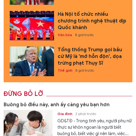
Hà Nội tổ chức nhiều
chương trình nghệ thuật dịp
Quốc khánh
Văn hóa
8 giờ trước
Tổng thống Trump gọi bầu
cử Mỹ là 'mớ hỗn độn', dọa
trừng phạt Thụy Sĩ
Thế giới
8 giờ trước
ĐỪNG BỎ LỠ
Buông bỏ điều này, anh ấy càng yêu bạn hơn
Gia đình
2 phút trước
GD&TĐ - Trong tình yêu, người phụ nữ
thực sự khôn ngoan là người biết
buông bỏ, biết việc gì nên làm, việc...