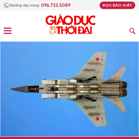
096.733.5089
Đường dây nóng:
ĐỌC BÁO GIẤY