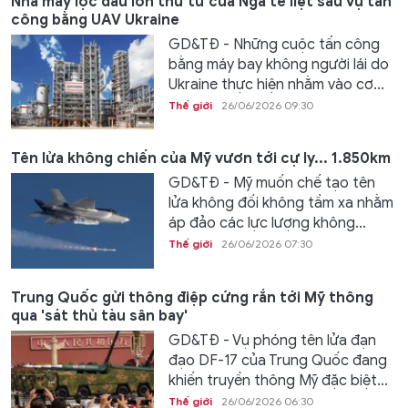
Nhà máy lọc dầu lớn thứ tư của Nga tê liệt sau vụ tấn
công bằng UAV Ukraine
GD&TĐ - Những cuộc tấn công
bằng máy bay không người lái do
Ukraine thực hiện nhằm vào cơ...
Thế giới
26/06/2026 09:30
Tên lửa không chiến của Mỹ vươn tới cự ly... 1.850km
GD&TĐ - Mỹ muốn chế tạo tên
lửa không đối không tầm xa nhằm
áp đảo các lực lượng không...
Thế giới
26/06/2026 07:30
Trung Quốc gửi thông điệp cứng rắn tới Mỹ thông
qua 'sát thủ tàu sân bay'
GD&TĐ - Vụ phóng tên lửa đạn
đạo DF-17 của Trung Quốc đang
khiến truyền thông Mỹ đặc biệt...
Thế giới
26/06/2026 06:30