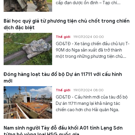
cấp đạn dược ổn định – Tạp chí...
Bài học quý giá từ phương tiện chủ chốt trong chiến
dịch đặc biệt
Thế giới
19/07/2024 00:00
GD&TĐ - Xe tăng chiến đấu chủ lực T-
90M do Nga sản xuất đã trở thành
một trong những phương tiện chủ...
Đóng hàng loạt tàu đổ bộ Dự án 11711 với cấu hình
mới
Thế giới
19/07/2024 08:00
GD&TĐ - Cấu hình mới của tàu đổ bộ
Dự án 11711 mang lại khả năng tác
chiến cao hơn cho Hải quân Nga.
Nam sinh người Tày đỗ đầu khối A01 tỉnh Lạng Sơn
từng bỏ vòng loại HSG quốc gia