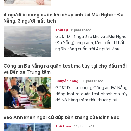
4 người bị sóng cuốn khi chụp ảnh tại Mũi Nghê - Đà
Nẵng, 3 người mất tích
Thời sự
8 phút trước
GD&TĐ - 6 người ra khu vực Mũi Nghê
(Đà Nẵng) chụp ảnh, tắm biển thì bất
ngờ bị sóng cuốn trôi 4 người. Sau...
Công an Đà Nẵng ra quân test ma túy tại chợ đầu mối
và Bến xe Trung tâm
Chuyển động
10 phút trước
GD&TĐ - Lực lượng Công an Đà Nẵng
đồng loạt ra quân test nhanh ma túy
đối với hàng trăm tiểu thương tại...
Báo Anh khen ngợi cú đúp bàn thắng của Đình Bắc
Thể thao
16 phút trước