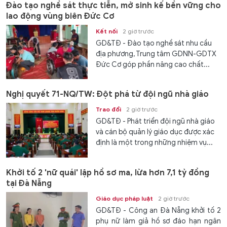
Đào tạo nghề sát thực tiễn, mở sinh kế bền vững cho
lao động vùng biên Đức Cơ
Kết nối
2 giờ trước
GD&TĐ - Đào tạo nghề sát nhu cầu
địa phương, Trung tâm GDNN-GDTX
Đức Cơ góp phần nâng cao chất...
Nghị quyết 71-NQ/TW: Đột phá từ đội ngũ nhà giáo
Trao đổi
2 giờ trước
GD&TĐ - Phát triển đội ngũ nhà giáo
và cán bộ quản lý giáo dục được xác
định là một trong những nhiệm vụ...
Khởi tố 2 'nữ quái' lập hồ sơ ma, lừa hơn 7,1 tỷ đồng
tại Đà Nẵng
Giáo dục pháp luật
2 giờ trước
GD&TĐ - Công an Đà Nẵng khởi tố 2
phụ nữ làm giả hồ sơ đáo hạn ngân