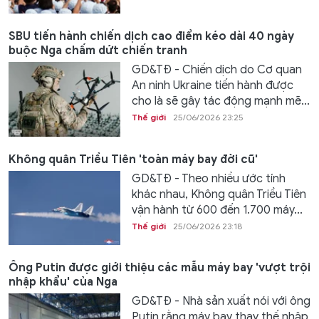
SBU tiến hành chiến dịch cao điểm kéo dài 40 ngày
buộc Nga chấm dứt chiến tranh
GD&TĐ - Chiến dịch do Cơ quan
An ninh Ukraine tiến hành được
cho là sẽ gây tác động mạnh mẽ...
Thế giới
25/06/2026 23:25
Không quân Triều Tiên 'toàn máy bay đời cũ'
GD&TĐ - Theo nhiều ước tính
khác nhau, Không quân Triều Tiên
vận hành từ 600 đến 1.700 máy...
Thế giới
25/06/2026 23:18
Ông Putin được giới thiệu các mẫu máy bay 'vượt trội
nhập khẩu' của Nga
GD&TĐ - Nhà sản xuất nói với ông
Putin rằng máy bay thay thế nhập