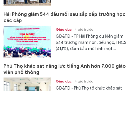
Hải Phòng giảm 544 đầu mối sau sắp xếp trường học
các cấp
Giáo dục
4 giờ trước
GD&TĐ - TP Hải Phòng dự kiến giảm
544 trường mầm non, tiểu học, THCS
(41,1%); đảm bảo mô hình một...
Phú Thọ khảo sát năng lực tiếng Anh hơn 7.000 giáo
viên phổ thông
Giáo dục
4 giờ trước
GD&TĐ - Phú Thọ tổ chức khảo sát
năng lực tiếng Anh đối với 7.010 giáo
viên phổ thông năm 2026.
Công bố mức tín nhiệm mới của Tổng thống Putin
Thế giới
4 giờ trước