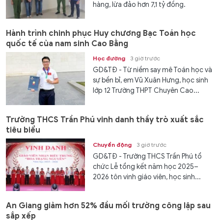
hàng, lừa đảo hơn 7,1 tỷ đồng.
Hành trình chinh phục Huy chương Bạc Toán học
quốc tế của nam sinh Cao Bằng
Học đường
3 giờ trước
GD&TĐ - Từ niềm say mê Toán học và
sự bền bỉ, em Vũ Xuân Hưng, học sinh
lớp 12 Trường THPT Chuyên Cao...
Trường THCS Trần Phú vinh danh thầy trò xuất sắc
tiêu biểu
Chuyển động
3 giờ trước
GD&TĐ - Trường THCS Trần Phú tổ
chức Lễ tổng kết năm học 2025–
2026 tôn vinh giáo viên, học sinh...
An Giang giảm hơn 52% đầu mối trường công lập sau
sắp xếp