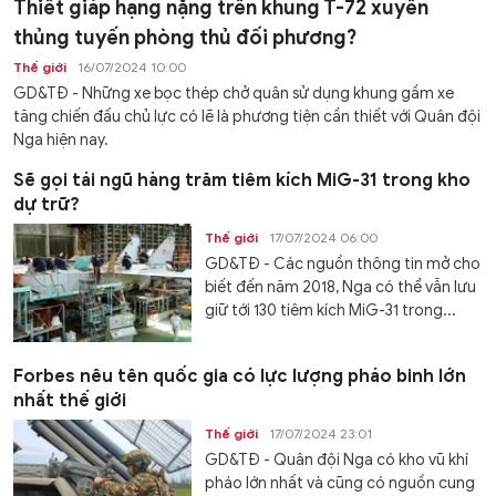
Thiết giáp hạng nặng trên khung T-72 xuyên
thủng tuyến phòng thủ đối phương?
Thế giới
16/07/2024 10:00
GD&TĐ - Những xe bọc thép chở quân sử dụng khung gầm xe
tăng chiến đấu chủ lực có lẽ là phương tiện cần thiết với Quân đội
Nga hiện nay.
Sẽ gọi tái ngũ hàng trăm tiêm kích MiG-31 trong kho
dự trữ?
Thế giới
17/07/2024 06:00
GD&TĐ - Các nguồn thông tin mở cho
biết đến năm 2018, Nga có thể vẫn lưu
giữ tới 130 tiêm kích MiG-31 trong...
Forbes nêu tên quốc gia có lực lượng pháo binh lớn
nhất thế giới
Thế giới
17/07/2024 23:01
GD&TĐ - Quân đội Nga có kho vũ khí
pháo lớn nhất và cũng có nguồn cung