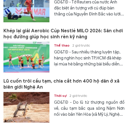
GD&TĐ - Tờ Reuters của nước Anh
đặc biệt ấn tượng với cú đúp bàn
thắng của Nguyễn Đình Bắc vào lưới...
Khép lại giải Aerobic Cúp Nestlé MILO 2026: Sân chơi
học đường giúp học sinh rèn kỹ năng
Thể thao
2 giờ trước
GD&TĐ - Sau nhiều tháng luyện tập,
hàng nghìn học sinh TP.HCM đã khép
lại mùa hè bằng những bài biểu diễn...
Lũ cuốn trôi cầu tạm, chia cắt hơn 400 hộ dân ở xã
biên giới Nghệ An
Thời sự
2 giờ trước
GD&TĐ - Do lũ từ thượng nguồn đổ
về, cầu tạm bắc qua sông Nậm Nơn
nối vào bản Yên Hòa (xã Mỹ Lý, Nghệ...